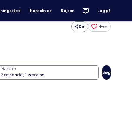
tningssted
Kontakt os
Rejser
Log på
Del
Gem
Gæster
Søg