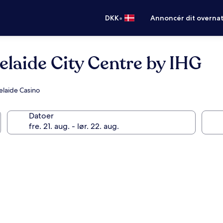
•
DKK
Annoncér dit overna
elaide City Centre by IHG
delaide Casino
Datoer