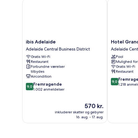
Free
ibis Adelaide
Hotel Grand 
Breakfast)
ibis
Hotel
ibis Adelaide
Hotel Gran
Adelaide
Grand
Adelaide Central Business District
Adelaide Centr
Adelaide
Chancellor
Gratis Wi-Fi
Pool
Central
Adelaide
Restaurant
Mulighed for
Business
Adelaide
Forbundne værelser
Gratis Wi-Fi
District
Central
tilbydes
Restaurant
Business
Aircondition
9.0
Fremrag
District
9,0
9.0
Fremragende
ud
1.218 anmel
9,0
ud
1.002 anmeldelser
af
af
10,
10,
Fremragende
Prisen
570 kr.
Fremragende,
1.218
er
1.002
anmeldelser
inkluderer skatter og gebyrer
570 kr.
anmeldelser
16. aug. - 17. aug.