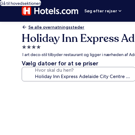
Gå til hovedsektionen
Søg efter rejser
Se alle overnatningssteder
Holiday Inn Express Ad
4.0-
stjernet
I art deco-stil tilbyder restaurant og ligger i nærheden af A
overnatningssted
Vælg datoer for at se priser
Hvor skal du hen?
Billedgalleri
for
Holiday
Inn
Express
Adelaide