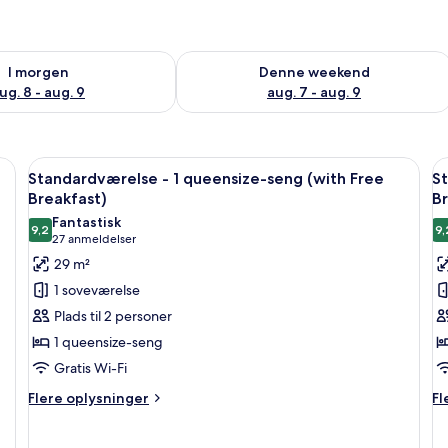
lighed for i morgen aug. 8 - aug. 9
Tjek tilgængelighed for denne weeken
I morgen
Denne weekend
ug. 8 - aug. 9
aug. 7 - aug. 9
aste" påtrykt.
Indlæs
Puder med ordene "bløde" og "faste" p
I
6
Standardværelse - 1 queensize-seng (with Free
St
alle
al
Breakfast)
Br
billeder
b
Fantastisk
9,2
9,
af
a
9,2 ud af 10
(27
27 anmeldelser
Standardværelse
S
anmeldelser)
29 m²
-
-
1 soveværelse
1
1
Plads til 2 personer
queensize-
q
1 queensize-seng
seng
s
Gratis Wi-Fi
(with
(
Free
F
Flere
Fl
Flere oplysninger
Fl
oplysninger
op
Breakfast)
B
om
o