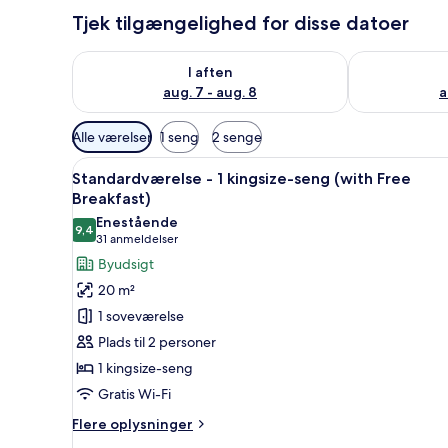
Tjek tilgængelighed for disse datoer
Tjek tilgængelighed for i aften aug. 7 - aug. 8
Tjek tilgænge
I aften
aug. 7 - aug. 8
a
Tilgængelige
Alle værelser
1 seng
2 senge
filtre
Indlæs
Puder med ordene "bløde" og "f
for
7
Standardværelse - 1 kingsize-seng (with Free
alle
værelser
Breakfast)
billeder
Enestående
9,4
af
9,4 ud af 10
(31
31 anmeldelser
Standardværelse
anmeldelser)
Byudsigt
-
20 m²
1
1 soveværelse
kingsize-
Plads til 2 personer
seng
1 kingsize-seng
(with
Gratis Wi-Fi
Free
Breakfast)
Flere
Flere oplysninger
oplysninger