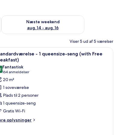
d aug. 7 - aug. 9
Tjek tilgængelighed for næste weekend aug. 14 - aug. 16
Næste weekend
aug. 14 - aug. 16
Viser 5 ud af 5 værelser
åtrykt.
ndlæs
Premium-sengetøj, senge med topmadrasser,
5
andardværelse - 1 queensize-seng (with Free
le
eakfast)
illeder
Fantastisk
2
f
9,2 ud af 10
(164
164 anmeldelser
tandardværelse
anmeldelser)
20 m²
1 soveværelse
Plads til 2 personer
ueensize-
1 queensize-seng
eng
Gratis Wi-Fi
with
ree
ere
ere oplysninger
lysninger
reakfast)
m