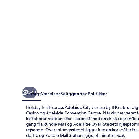
City
Centre
by
IHG
54+
Oversigt
Værelser
Beliggenhed
Politikker
Holiday Inn Express Adelaide City Centre by IHG sikrer di
Casino og Adelaide Convention Centre. Når du har været forb
kaffebaren/caféen eller slappe af med en drink i baren/lou
gang fra Rundle Mall og Adelaide Oval. Stedets hjælpso
rejsende. Overnatningsstedet ligger kun en kort gåtur fra of
derfra og Rundle Mall Station ligger 4 minutter væk.