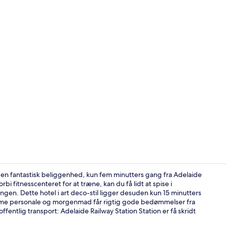
Tilbyder mo
g en fantastisk beliggenhed, kun fem minutters gang fra Adelaide
i fitnesscenteret for at træne, kan du få lidt at spise i
ngen. Dette hotel i art deco-stil ligger desuden kun 15 minutters
Trappe
mme personale og morgenmad får rigtig gode bedømmelser fra
fentlig transport: Adelaide Railway Station Station er få skridt