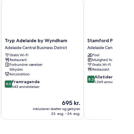
Tryp Adelaide by Wyndham
Stamford Plaza Adelai
Tryp
Stamford
Tryp Adelaide by Wyndham
Stamford Plaza Adel
Adelaide
Plaza
Adelaide Central Business District
Adelaide Central Business
by
Adelaide
Gratis Wi-Fi
Pool
Wyndham
Adelaide
Restaurant
Mulighed for parkering
Adelaide
Central
Forbundne værelser
Gratis Wi-Fi
Central
Business
tilbydes
Restaurant
Business
District
Aircondition
8.2
Alletiders
District
8,2
9.0
Fremragende
ud
1.069 anmeldelser
9,0
ud
643 anmeldelser
af
af
10,
10,
Alletiders,
Prisen
695 kr.
Fremragende,
1.069
er
643
anmeldelser
inkluderer skatter og gebyrer
inkluderer 
695 kr.
anmeldelser
23. aug. - 24. aug.