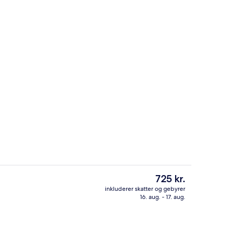
rgenmad, frokost og middag
Standardværelse - 2 enkeltsenge (wit
Den
725 kr.
nuværende
inkluderer skatter og gebyrer
pris
16. aug. - 17. aug.
Mødefaciliteter
er
725 kr.