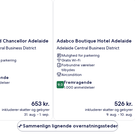
Chancellor Adelaide
Adabco Boutique Hotel Adelaide
Adabco
d Chancellor Adelaide
Adabco Boutique Hotel Adelaide
Boutique
al Business District
Adelaide Central Business District
Hotel
Mulighed for parkering
Adelaide
 parkering
Gratis Wi-Fi
Adelaide
Forbundne værelser
Central
tilbydes
Business
Aircondition
ende
District
9.0
Fremragende
delser
9,0
ud
1.000 anmeldelser
af
10,
,
Prisen
Prisen
653 kr.
526 kr.
Fremragende,
er
er
1.000
inkluderer skatter og gebyrer
inkluderer skatter og gebyrer
653 kr.
526 kr.
anmeldelser
31. aug. - 1. sep.
9. aug. - 10. aug.
Sammenlign lignende overnatningssteder