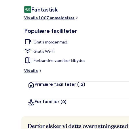
Anmeldelser
Fantastisk
9,0
9,0 ud af 10.
Vis alle 1.007 anmeldelser
Mødefacilite
Populære faciliteter
Gratis morgenmad
Gratis Wi-Fi
Forbundne værelser tilbydes
Vis alle
Primære faciliteter
(12)
For familier
(6)
Derfor elsker vi dette overnatningssted