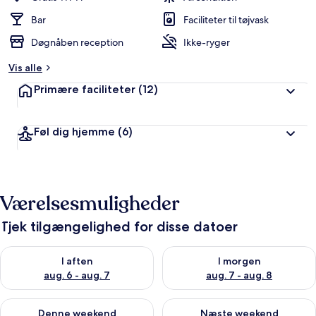
Bar
Faciliteter til tøjvask
Døgnåben reception
Ikke-ryger
Vis alle
Primære faciliteter
(12)
Føl dig hjemme
(6)
Værelsesmuligheder
Tjek tilgængelighed for disse datoer
Tjek tilgængelighed for i aften aug. 6 - aug. 7
Tjek tilgængelighed for i morg
I aften
I morgen
aug. 6 - aug. 7
aug. 7 - aug. 8
Tjek tilgængelighed for denne weekend aug. 7 - aug. 9
Tjek tilgængelighed for næste
Denne weekend
Næste weekend