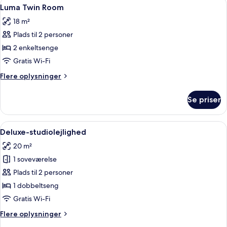
Indlæs
Et hotelværelse med to senge, et stor
9
1
Luma Twin Room
alle
dobbeltseng
18 m²
med
billeder
sovesofa
Plads til 2 personer
af
Luma
2 enkeltsenge
Twin
Gratis Wi-Fi
Room
Flere
Flere oplysninger
oplysninger
om
Se priser
Luma
Twin
Room
Indlæs
Et hotelværelse med en seng, et nat
5
Deluxe-studiolejlighed
alle
20 m²
billeder
1 soveværelse
af
Deluxe-
Plads til 2 personer
studiolejlighed
1 dobbeltseng
Gratis Wi-Fi
Flere
Flere oplysninger
oplysninger