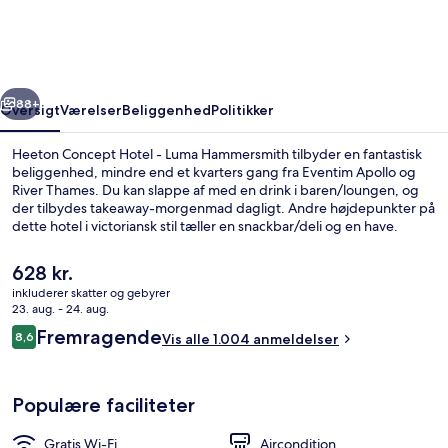
-
Luma
Hammersmith
rige
Næste
88+
Oversigt
Værelser
Beliggenhed
Politikker
Heeton Concept Hotel - Luma Hammersmith tilbyder en fantastisk
beliggenhed, mindre end et kvarters gang fra Eventim Apollo og
River Thames. Du kan slappe af med en drink i baren/loungen, og
der tilbydes takeaway-morgenmad dagligt. Andre højdepunkter på
dette hotel i victoriansk stil tæller en snackbar/deli og en have.
Rejsende er glade for den korte gåtur til offentlig transport:
Hammersmith Metrostation ligger 6 minutter derfra og Ravenscourt
Den
628 kr.
Park Metrostation 10 minutter væk.
nuværende
inkluderer skatter og gebyrer
pris
23. aug. - 24. aug.
Luma Twin Room | Pengeska
er
Anmeldelser
Fremragende
8,6
Vis alle 1.004 anmeldelser
628 kr.
8,6 ud af 10.
Populære faciliteter
Gratis Wi-Fi
Aircondition