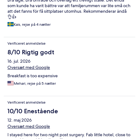
Bra läge, bra område och överlag ett trevligt ställe. Det enda
som kunde ha varit bättre var att familjerummen var lite små och
att det fanns för få sittplatser utomhus. Rekommenderar ändå
👌👍
Kais, rejse på 4 nætter
Verificeret anmeldelse
8/10 Rigtig godt
16. jul. 2026
Oversæt med Google
Breakfast is too expensive
Mehari, rejse på 5 nætter
Verificeret anmeldelse
10/10 Enestående
12. maj 2026
Oversæt med Google
I stayed here for two night post surgery. Fab little hotel, close to