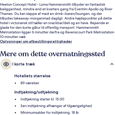
Heeton Concept Hotel - Luma Hammersmith tilbyder en fantastisk
beliggenhed, mindre end et kvarters gang fra Eventim Apollo og River
Thames. Du kan slappe af med en drink i baren/loungen, og der
tilbydes takeaway-morgenmad dagligt. Andre højdepunkter på dette
hotel i victoriansk stil tæller en snackbar/deli og en have. Rejsende er
glade for den korte gåtur til offentlig transport: Hammersmith
Metrostation ligger 6 minutter derfra og Ravenscourt Park Metrostation
10 minutter væk.
Oplysninger om afbestillingsrettigheder
Mere om dette overnatningssted
I korte træk
Hotellets størrelse
89 værelser
Indtjekning/udtjekning
Indtjekning starter kl. 15.00
Sen indtjekning afhænger af tilgængelighed
Minimumsalder for indtjekning: 18 år