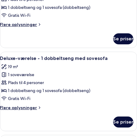
af
Deluxe-
1 dobbeltseng og 1 sovesofa (dobbeltseng)
værelse
Gratis Wi-Fi
-
Flere
Flere oplysninger
1
oplysninger
dobbeltseng
om
Se priser
Deluxe-
med
værelse
sovesofa
-
Indlæs
Et moderne hotelværelse med en stor 
7
1
Deluxe-værelse - 1 dobbeltseng med sovesofa
alle
dobbeltseng
19 m²
med
billeder
sovesofa
1 soveværelse
af
Deluxe-
Plads til 4 personer
værelse
1 dobbeltseng og 1 sovesofa (dobbeltseng)
-
Gratis Wi-Fi
1
Flere
Flere oplysninger
dobbeltseng
oplysninger
med
om
Se priser
Deluxe-
sovesofa
værelse
-