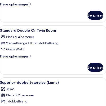
Twin
Flere
Flere oplysninger
Room
oplysninger
om
Se priser
Superior
Twin
Room
Indlæs
Pengeskab på værelset, mørklægningsg
8
Standard Double Or Twin Room
alle
Plads til 4 personer
billeder
2 enkeltsenge ELLER 1 dobbeltseng
af
Standard
Gratis Wi-Fi
Double
Flere
Flere oplysninger
Or
oplysninger
om
Twin
Se priser
Standard
Room
Double
Or
Indlæs
Et hotelværelse med en seng, et nat
11
Twin
Superior-dobbeltværelse (Luma)
alle
Room
18 m²
billeder
Plads til 2 personer
af
Superior-
1 dobbeltseng