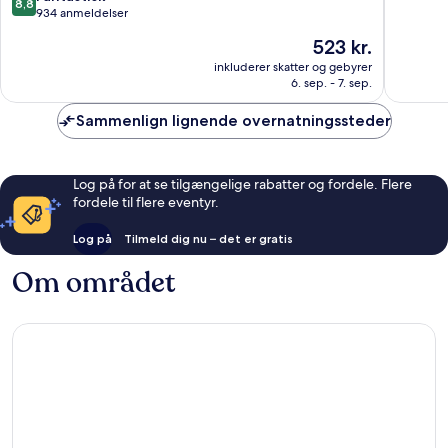
8,8
Hammersmith
af
ud
934 anmeldelser
og
10,
af
Prisen
523 kr.
Fulham
Alletider
10,
er
1.091
Fantastisk,
inkluderer skatter og gebyrer
523 kr.
anmelde
6. sep. - 7. sep.
934
anmeldelser
Sammenlign lignende overnatningssteder
Log på for at se tilgængelige rabatter og fordele. Flere
fordele til flere eventyr.
Log på
Tilmeld dig nu – det er gratis
Om området