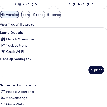
aug. 7 - aug. 9
aug. 14 - aug. 16
Tilgængelige
Alle værelser
1 seng
2 senge
3+ senge
filtre
for
Viser 11 ud af 11 værelser
værelser
Indlæs
Pengeskab på værelset, mørklægningsg
10
Luma Double
alle
Plads til 2 personer
billeder
1 dobbeltseng
af
Luma
Gratis Wi-Fi
Double
Flere
Flere oplysninger
oplysninger
om
Se priser
Luma
Double
Indlæs
Pengeskab på værelset, mørklægningsg
4
Superior Twin Room
alle
Plads til 2 personer
billeder
2 enkeltsenge
af
Superior
Gratis Wi-Fi