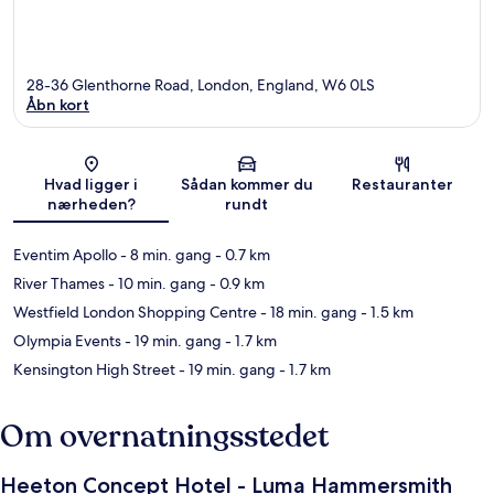
28-36 Glenthorne Road, London, England, W6 0LS
Åbn kort
Kort
Hvad ligger i
Sådan kommer du
Restauranter
nærheden?
rundt
Eventim Apollo
- 8 min. gang
- 0.7 km
River Thames
- 10 min. gang
- 0.9 km
Westfield London Shopping Centre
- 18 min. gang
- 1.5 km
Olympia Events
- 19 min. gang
- 1.7 km
Kensington High Street
- 19 min. gang
- 1.7 km
Om overnatningsstedet
Heeton Concept Hotel - Luma Hammersmith