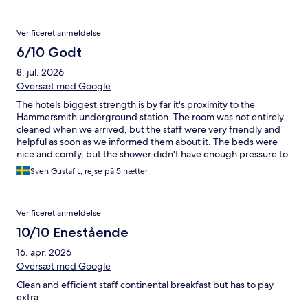
Verificeret anmeldelse
6/10 Godt
8. jul. 2026
Oversæt med Google
The hotels biggest strength is by far it's proximity to the
Hammersmith underground station. The room was not entirely
cleaned when we arrived, but the staff were very friendly and
helpful as soon as we informed them about it. The beds were
nice and comfy, but the shower didn't have enough pressure to
satisfy. I'll finish on a positive note that you virtually couldn't hear
Sven Gustaf L, rejse på 5 nætter
a thing from the outside.
Verificeret anmeldelse
10/10 Enestående
16. apr. 2026
Oversæt med Google
Clean and efficient staff continental breakfast but has to pay
extra