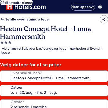
Gå til hovedsektionen
Hent appen
Se alle overnatningssteder
Heeton Concept Hotel - Luma
Hammersmith
3.0-
stjernet
I victoriansk stil tilbyder bar/lounge og ligger i nærheden af Eventim
overnatningssted
Apollo
Vælg datoer for at se priser
Hvor skal du hen?
Datoer
Gæster