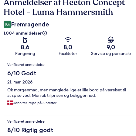
Anmeldelser af Heeton Concept
Anmeldelser
Hotel - Luma Hammersmith
Fremragende
8,6
1.004 anmeldelser
8,6
8,0
9,0
Rengøring
Faciliteter
Service og personale
Anmeldelser
Verificeret anmeldelse
6/10 Godt
21. mar. 2026
Ok morgenmad, men manglede lige et lille bord på værelset til
at spise ved. Men ok til prisen og beliggenhed.
Jennifer, rejse på 3 nætter
Verificeret anmeldelse
8/10 Rigtig godt