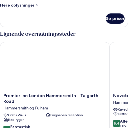
Flere
Flere oplysninger
oplysninger
om
Se priser
Superior-
værelse
Lignende overnatningssteder
Premier Inn London Hammersmith - Talgarth Road
Novotel
Premier
Novotel
Premier Inn London Hammersmith - Talgarth
Novot
Inn
London
Road
Hammers
London
West
Hammersmith og Fulham
Kæledy
Hammersmith
Hammer
Gratis
-
Gratis Wi-Fi
Døgnåben reception
og
Ikke-ryger
Talgarth
Fulham
8.4
Alle
8,4
Road
ud
1.09
8.8
Fantastisk