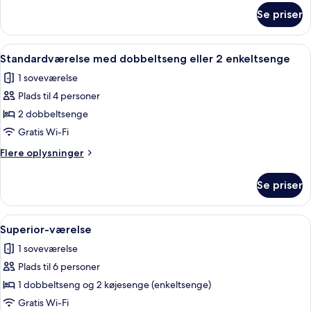
om
Se priser
Deluxe-
studiolejlighed
Indlæs
Et hotelværelse med to senge, et stort 
14
Standardværelse med dobbeltseng eller 2 enkeltsenge
alle
1 soveværelse
billeder
Plads til 4 personer
af
Standardværelse
2 dobbeltsenge
med
Gratis Wi-Fi
dobbeltseng
Flere
Flere oplysninger
eller
oplysninger
2
om
Se priser
Standardværelse
enkeltsenge
med
dobbeltseng
Indlæs
Et værelse med køjeseng, skrivebord o
16
eller
Superior-værelse
alle
2
1 soveværelse
enkeltsenge
billeder
Plads til 6 personer
af
Superior-
1 dobbeltseng og 2 køjesenge (enkeltsenge)
værelse
Gratis Wi-Fi