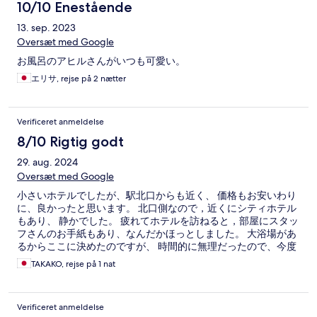
10/10 Enestående
13. sep. 2023
Oversæt med Google
お風呂のアヒルさんがいつも可愛い。
エリサ, rejse på 2 nætter
Verificeret anmeldelse
8/10 Rigtig godt
29. aug. 2024
Oversæt med Google
小さいホテルでしたが、駅北口からも近く、 価格もお安いわり
に、良かったと思います。 北口側なので，近くにシティホテル
もあり、 静かでした。 疲れてホテルを訪ねると，部屋にスタッ
フさんのお手紙もあり、なんだかほっとしました。 大浴場があ
るからここに決めたのですが、 時間的に無理だったので、今度
行くことがあれば 大浴場にも行きたいです。
TAKAKO, rejse på 1 nat
Verificeret anmeldelse