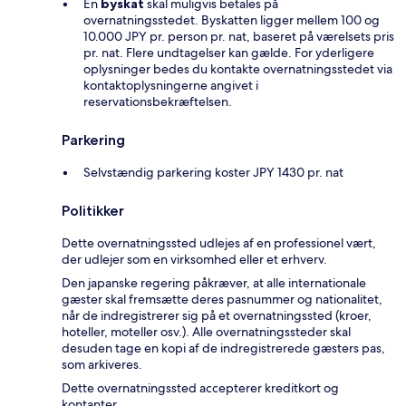
En
byskat
skal muligvis betales på
overnatningsstedet. Byskatten ligger mellem 100 og
10.000 JPY pr. person pr. nat, baseret på værelsets pris
pr. nat. Flere undtagelser kan gælde. For yderligere
oplysninger bedes du kontakte overnatningsstedet via
kontaktoplysningerne angivet i
reservationsbekræftelsen.
Parkering
Selvstændig parkering koster JPY 1430 pr. nat
Politikker
Dette overnatningssted udlejes af en professionel vært,
der udlejer som en virksomhed eller et erhverv.
Den japanske regering påkræver, at alle internationale
gæster skal fremsætte deres pasnummer og nationalitet,
når de indregistrerer sig på et overnatningssted (kroer,
hoteller, moteller osv.). Alle overnatningssteder skal
desuden tage en kopi af de indregistrerede gæsters pas,
som arkiveres.
Dette overnatningssted accepterer kreditkort og
kontanter.