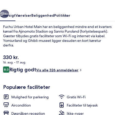
rige
Næste
15+
Oversigt
Værelser
Beliggenhed
Politikker
Fuchu Urban Hotel Main har en beliggenhed mindre end et kvarters
kørsel fra Ajinomoto Stadion og Sanrio Puroland (forlystelsespark).
Gæster tilbydes gratis faciliteter som Wi-Fi og internet via kabel.
Yomiuriland og Ghibli-museet ligger desuden en kort køretur
derfra.
Den
330 kr.
nuværende
16. aug. - 17. aug.
pris
Anmeldelser
Rigtig godt
Kombination af bruser/badekar, gratis t
8,0
er
Vis alle 326 anmeldelser
8,0 ud af 10.
330 kr.
Populære faciliteter
Mulighed for parkering
Gratis Wi-Fi
Aircondition
Faciliteter til tøjvask
Døgnåben reception
Ikke-ryger