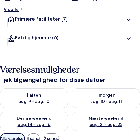
Vis alle
Primære faciliteter
(7)
Føl dig hjemme
(6)
Værelsesmuligheder
Tjek tilgængelighed for disse datoer
Tjek tilgængelighed for i aften aug. 9 - aug. 10
Tjek tilgængelighed for i morg
I aften
I morgen
aug. 9 - aug. 10
aug. 10 - aug. 11
Tjek tilgængelighed for denne weekend aug. 14 - aug. 16
Tjek tilgængelighed for næste
Denne weekend
Næste weekend
aug. 14 - aug. 16
aug. 21 - aug. 23
Tilgængelige
Alle værelser
1 seng
2 senge