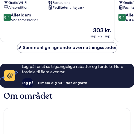
Gratis Wi-Fi
Restaurant
Gratis
Fuchu
Aircondition
Faciliteter til tøjvask
Facilit
Nisiguch
Fuchu
8.4
8.4
Alletiders
Alle
8,4
8,4
ud
ud
627 anmeldelser
431 
af
af
Prisen
303 kr.
10,
10,
er
Alletiders,
Alletider
1. sep. - 2. sep.
303 kr.
627
431
anmeldelser
anmelde
Sammenlign lignende overnatningssteder
Log på for at se tilgængelige rabatter og fordele. Flere
fordele til flere eventyr.
Log på
Tilmeld dig nu – det er gratis
Om området