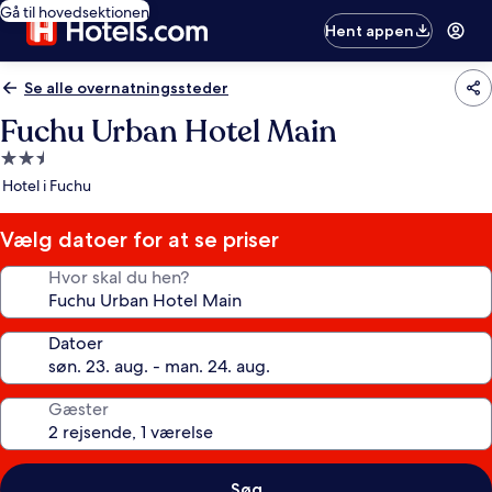
Gå til hovedsektionen
Hent appen
Se alle overnatningssteder
Fuchu Urban Hotel Main
2.5-
stjernet
Hotel i Fuchu
overnatningssted
Vælg datoer for at se priser
Hvor skal du hen?
Datoer
Gæster
Søg