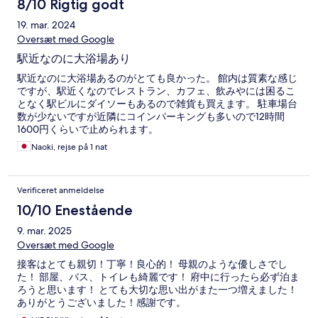
8/10 Rigtig godt
19. mar. 2024
Oversæt med Google
駅近なのに大浴場あり
駅近なのに大浴場あるのがとても良かった。 館内は質素な感じ
ですが、駅近くなのでレストラン、カフェ、飲みやには困るこ
となく駅ビルにダイソーもあるので雑貨も買えます。 駐車場台
数が少ないですが近隣にコインパーキングも多いので12時間
1600円くらいで止められます。
Naoki, rejse på 1 nat
Verificeret anmeldelse
10/10 Enestående
9. mar. 2025
Oversæt med Google
接客はとても親切！丁寧！良心的！ 母親のような優しさでし
た！ 部屋、バス、トイレも綺麗です！ 府中に行ったら必ず泊ま
ろうと思います！ とても大切な思い出がまた一つ増えました！
ありがとうございました！感謝です。