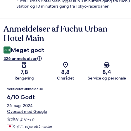
Fuchu Urban Hotel Main ligger kun 3 minutters gang fra Fuchū
Station og 10 minutters gang fra Tokyo-racerbanen.
Anmeldelser af Fuchu Urban
Anmeldelser
Hotel Main
Meget godt
8,0
326 anmeldelser
7,8
8,8
8,4
Rengøring
Området
Service og personale
Anmeldelser
Verificeret anmeldelse
6/10 Godt
26. aug. 2024
Oversæt med Google
立地がよかった
やすこ, rejse på 2 nætter