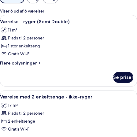
filtre
for
Viser 6 ud af 6 værelser
værelser
Indlæs
En pænt redt seng med hvide sengetø
7
Værelse - ryger (Semi Double)
alle
11 m²
billeder
Plads til 2 personer
af
Værelse
1 stor enkeltseng
-
Gratis Wi-Fi
ryger
Flere
Flere oplysninger
(Semi
oplysninger
Double)
om
Se priser
Værelse
-
ryger
Indlæs
Et hotelværelse med to senge, et natb
7
(Semi
Værelse med 2 enkeltsenge - ikke-ryger
alle
Double)
17 m²
billeder
Plads til 2 personer
af
Værelse
2 enkeltsenge
med
Gratis Wi-Fi
2