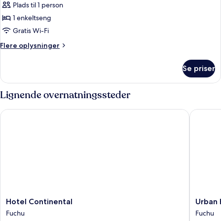
Plads til 1 person
af
Enkeltværelse
1 enkeltseng
-
Gratis Wi-Fi
ikke-
Flere
Flere oplysninger
ryger
oplysninger
om
Se priser
Enkeltværelse
-
ikke-
Lignende overnatningssteder
ryger
Hotel Continental
Urban Ho
Hotel
Urban
Hotel Continental
Urban 
Continental
Hotel
Fuchu
Fuchu
Fuchu
Tokyo