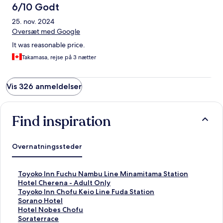
6/10 Godt
25. nov. 2024
Oversæt med Google
It was reasonable price.
Takamasa, rejse på 3 nætter
Vis 326 anmeldelser
Find inspiration
Overnatningssteder
L
Toyoko Inn Fuchu Nambu Line Minamitama Station
i
L
Hotel Cherena - Adult Only
n
i
L
Toyoko Inn Chofu Keio Line Fuda Station
k
n
i
L
Sorano Hotel
å
k
n
i
L
Hotel Nobes Chofu
b
å
k
n
i
L
Soraterrace