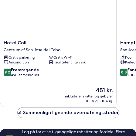
Hotel
Hampto
Hotel Colli
Hampto
Colli
Inn
Centrum af San Jose del Cabo
San Jos
Centrum
&
Gratis parkering
Gratis Wi-Fi
Pool
af
Suites
Aircondition
Faciliteter til tøjvask
Kæledy
San
by
Jose
Hilton
9.2
8.8
Fremragende
Fant
9,2
8,8
del
Los
ud
ud
490 anmeldelser
1.00
Cabo
Cabos
af
af
San
10,
10,
Prisen
451 kr.
José
Fremragende,
Fantasti
er
inkluderer skatter og gebyrer
del
490
1.003
451 kr.
10. aug. - 11. aug.
Cabo
anmeldelser
anmelde
Sammenlign lignende overnatningssteder
Log på for at se tilgængelige rabatter og fordele. Flere