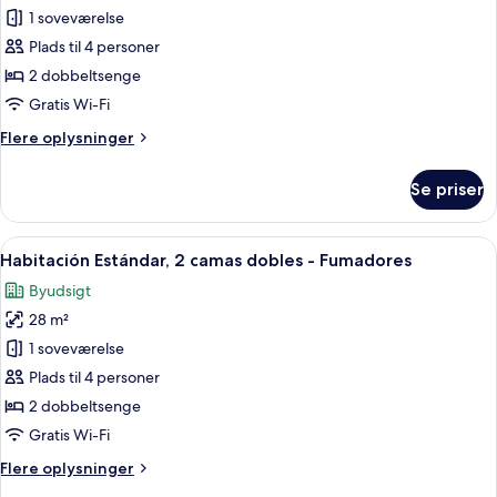
Habitación
1 soveværelse
Estándar,
Plads til 4 personer
2
2 dobbeltsenge
camas
Gratis Wi-Fi
dobles
Flere
Flere oplysninger
-
oplysninger
No
om
Se priser
Fumadores
Habitación
Estándar,
2
Indlæs
Et hotelværelse med to senge, hver m
4
camas
Habitación Estándar, 2 camas dobles - Fumadores
alle
dobles
Byudsigt
-
billeder
No
28 m²
af
Fumadores
Habitación
1 soveværelse
Estándar,
Plads til 4 personer
2
2 dobbeltsenge
camas
Gratis Wi-Fi
dobles
Flere
Flere oplysninger
-
oplysninger