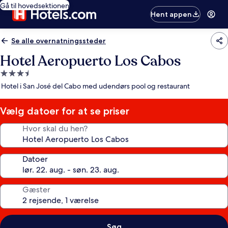
Gå til hovedsektionen
Hent appen
Se alle overnatningssteder
Hotel Aeropuerto Los Cabos
3.5-
stjernet
Hotel i San José del Cabo med udendørs pool og restaurant
overnatningssted
Vælg datoer for at se priser
Hvor skal du hen?
Datoer
Gæster
Søg