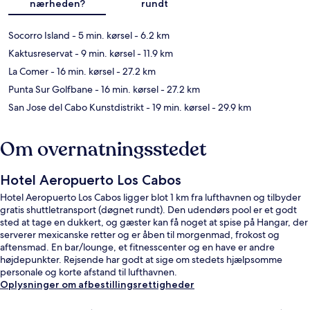
nærheden?
rundt
Socorro Island
- 5 min. kørsel
- 6.2 km
Kaktusreservat
- 9 min. kørsel
- 11.9 km
La Comer
- 16 min. kørsel
- 27.2 km
Punta Sur Golfbane
- 16 min. kørsel
- 27.2 km
San Jose del Cabo Kunstdistrikt
- 19 min. kørsel
- 29.9 km
Om overnatningsstedet
Hotel Aeropuerto Los Cabos
Hotel Aeropuerto Los Cabos ligger blot 1 km fra lufthavnen og tilbyder
gratis shuttletransport (døgnet rundt). Den udendørs pool er et godt
sted at tage en dukkert, og gæster kan få noget at spise på Hangar, der
serverer mexicanske retter og er åben til morgenmad, frokost og
aftensmad. En bar/lounge, et fitnesscenter og en have er andre
højdepunkter. Rejsende har godt at sige om stedets hjælpsomme
personale og korte afstand til lufthavnen.
Oplysninger om afbestillingsrettigheder