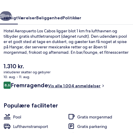
rige
Næste
39+
Oversigt
Værelser
Beliggenhed
Politikker
Hotel Aeropuerto Los Cabos ligger blot 1 km fra lufthavnen og
tilbyder gratis shuttletransport (døgnet rundt). Den udendørs pool
er et godt sted at tage en dukkert, og gæster kan få noget at spise
på Hangar, der serverer mexicanske retter og er åben til
morgenmad, frokost og aftensmad. En bar/lounge, et fitnesscenter
og en have er andre højdepunkter. Rejsende har godt at sige om
stedets hjælpsomme personale og korte afstand til lufthavnen.
Den
1.310 kr.
nuværende
inkluderer skatter og gebyrer
pris
10. aug. - 11. aug.
Der serveres morgenmad, frokost og 
er
Anmeldelser
Fremragende
8,6
Vis alle 1.004 anmeldelser
1.310 kr.
8,6 ud af 10.
Populære faciliteter
Pool
Gratis morgenmad
Lufthavnstransport
Gratis parkering