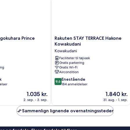
kuhara Prince Hotel
Rakuten STAY TERRACE Hakone Kowa
ryger
(Hollywood
style,
cannot
select
view)
Rakuten
gokuhara Prince
Rakuten STAY TERRACE Hakone
STAY
Kowakudani
TERRACE
Kowakudani
Hakone
Kowakudani
Faciliteter til tøjvask
Gratis parkering
Kowakudani
ing
Gratis Wi-Fi
Aircondition
9.6
k
Enestående
9,6
ud
elser
184 anmeldelser
af
Prisen
Prisen
1.035 kr.
1.840 kr.
10,
er
er
Enestående,
2. sep. - 3. sep.
31. aug. - 1. sep.
1.035 kr.
1.840 kr.
184
anmeldelser
Sammenlign lignende overnatningssteder