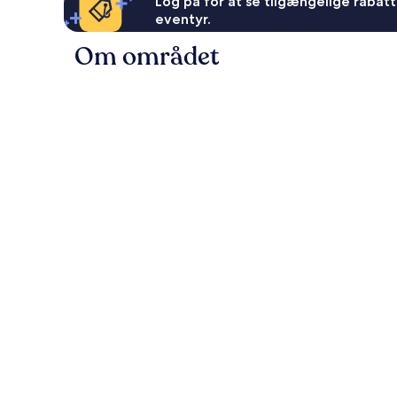
Log på for at se tilgængelige rabatte
eventyr.
Om området