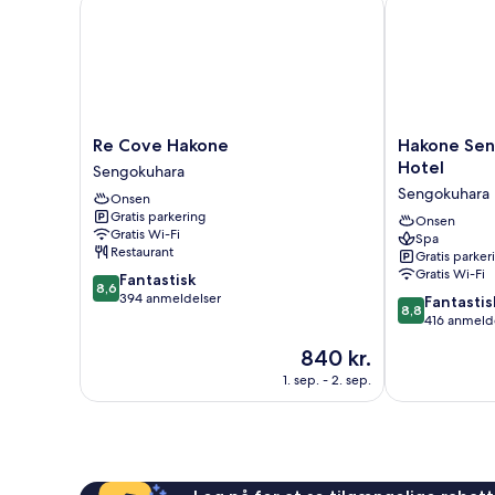
Re Cove Hakone
Hakone Sengo
the
ryger
(View
hotel)
will
be
selected
by
the
Re
Hakone
Re Cove Hakone
Hakone Sen
hotel)
Cove
Sengokuhara
Hotel
Sengokuhara
Hakone
Prince
Sengokuhara
Onsen
Sengokuhara
Hotel
Gratis parkering
Sengokuhara
Onsen
Gratis Wi-Fi
Spa
Restaurant
Gratis parker
Gratis Wi-Fi
8.6
Fantastisk
8,6
ud
394 anmeldelser
8.8
Fantastis
8,8
af
ud
416 anmeld
10,
af
Prisen
840 kr.
Fantastisk,
10,
er
394
Fantastisk,
1. sep. - 2. sep.
840 kr.
anmeldelser
416
anmeldelser