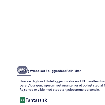
59+
Oversigt
Værelser
Beliggenhed
Politikker
Hakone Highland Hotel ligger mindre end 10 minutters kørs
baren/loungen, ligesom restauranten er et oplagt sted at få 
Rejsende er vilde med stedets hjælpsomme personale.
Anmeldelser
Fantastisk
9,2
9,2 ud af 10.