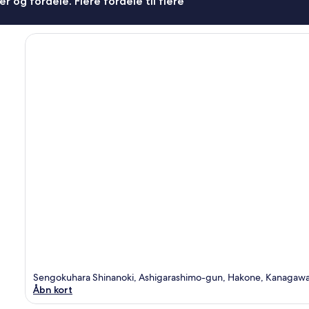
r og fordele. Flere fordele til flere
Sengokuhara Shinanoki, Ashigarashimo-gun, Hakone, Kanagaw
Åbn kort