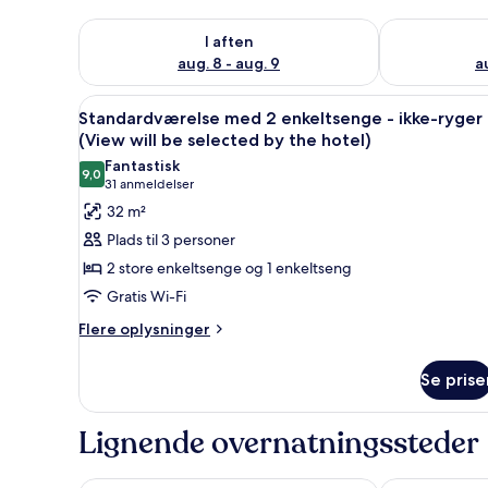
Tjek tilgængelighed for i aften aug. 8 - aug. 9
Tjek tilgænge
I aften
aug. 8 - aug. 9
a
Indlæs
Et hotelværelse med to senge, e
6
Standardværelse med 2 enkeltsenge - ikke-ryger
alle
(View will be selected by the hotel)
billeder
Fantastisk
9,0
af
9,0 ud af 10
(31
31 anmeldelser
Standardværelse
anmeldelser)
32 m²
med
Plads til 3 personer
2
2 store enkeltsenge og 1 enkeltseng
enkeltsenge
Gratis Wi-Fi
-
Flere
ikke-
Flere oplysninger
oplysninger
ryger
om
(View
Se prise
Standardværelse
will
med
2
be
Lignende overnatningssteder
enkeltsenge
selected
-
by
ikke-