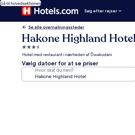
Gå til hovedsektionen
Søg efter rejser
Se alle overnatningssteder
Hakone Highland Hote
3.5-
stjernet
Hotel med restaurant i nærheden af Ōwakudani
overnatningssted
Vælg datoer for at se priser
Hvor skal du hen?
Billedgalleri
for
Hakone
Highland
Hotel