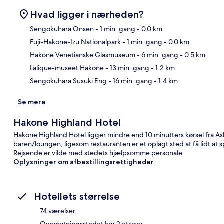
Hvad ligger i nærheden?
Sengokuhara Onsen
- 1 min. gang
- 0.0 km
Fuji-Hakone-Izu Nationalpark
- 1 min. gang
- 0.0 km
Kor
Hakone Venetianske Glasmuseum
- 6 min. gang
- 0.5 km
Lalique-museet Hakone
- 13 min. gang
- 1.2 km
Sengokuhara Susuki Eng
- 16 min. gang
- 1.4 km
Se mere
Hakone Highland Hotel
Hakone Highland Hotel ligger mindre end 10 minutters kørsel fra As
baren/loungen, ligesom restauranten er et oplagt sted at få lidt at sp
Rejsende er vilde med stedets hjælpsomme personale.
Oplysninger om afbestillingsrettigheder
Hotellets størrelse
74 værelser
Overnatningsstedet har 2 etager