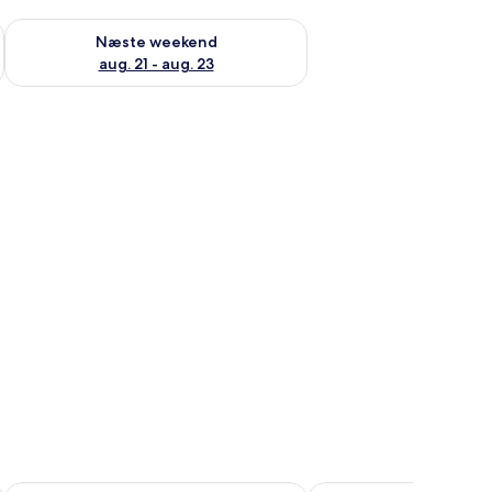
d aug. 14 - aug. 16
Tjek tilgængelighed for næste weekend aug. 21 - aug. 23
Næste weekend
aug. 21 - aug. 23
bord, en stol, et fjernsyn og et vindue med udsigt til træer.