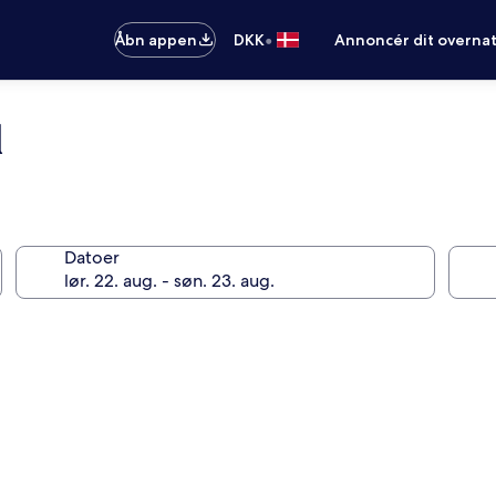
•
Åbn appen
DKK
Annoncér dit overna
l
Datoer