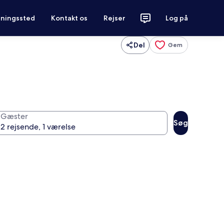
tningssted
Kontakt os
Rejser
Log på
Del
Gem
Gæster
Søg