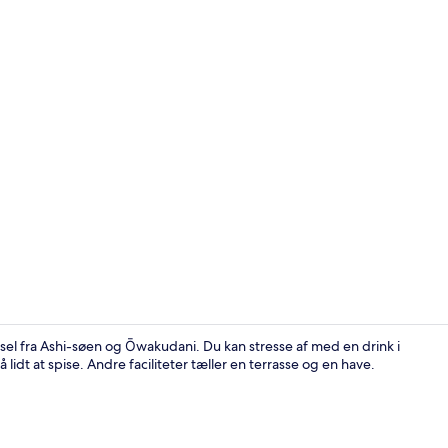
Værelse med 
el fra Ashi-søen og Ōwakudani. Du kan stresse af med en drink i
lidt at spise. Andre faciliteter tæller en terrasse og en have.
Værelse med 