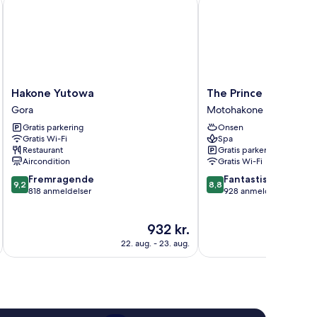
kudani
Hakone Yutowa
The Prince Hakone Lak
Hakone
The
Hakone Yutowa
The Prince Hakone L
Yutowa
Prince
Gora
Motohakone
Gora
Hakone
Gratis parkering
Onsen
Lake
Gratis Wi-Fi
Spa
Ashinoko
Restaurant
Gratis parkering
Motohakone
Aircondition
Gratis Wi-Fi
9.2
8.8
Fremragende
Fantastisk
9,2
8,8
ud
ud
818 anmeldelser
928 anmeldelser
af
af
10,
10,
Prisen
932 kr.
Fremragende,
Fantastisk,
er
818
928
22. aug. - 23. aug.
932 kr.
anmeldelser
anmeldelser