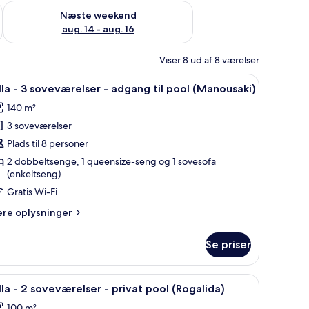
d aug. 7 - aug. 9
Tjek tilgængelighed for næste weekend aug. 14 - aug. 16
Næste weekend
aug. 14 - aug. 16
Viser 8 ud af 8 værelser
r, tv, dvd-afspiller
ol (Rozare) | Opholdsområde | 42-tommers fladskærms-tv med satellitkanaler, t
ndlæs
Villa - 3 soveværelser - adgang til pool (Man
9
lla - 3 soveværelser - adgang til pool (Manousaki)
le
140 m²
illeder
3 soveværelser
f
lla
Plads til 8 personer
2 dobbeltsenge, 1 queensize-seng og 1 sovesofa
(enkeltseng)
oveværelser
Gratis Wi-Fi
ere
ere oplysninger
dgang
lysninger
m
l
Se priser
lla
ool
Manousaki)
tkanaler, tv, dvd-afspiller
ndlæs
Villa - 2 soveværelser - privat pool (Rogalida
5
veværelser
lla - 2 soveværelser - privat pool (Rogalida)
le
100 m²