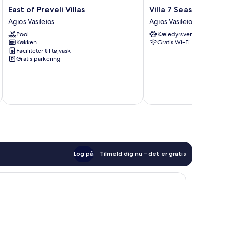
East
Villa
East of Preveli Villas
Villa 7 Seas - With 
of
7
Agios Vasileios
Agios Vasileios
Preveli
Seas
Pool
Kæledyrsvenligt
Villas
-
Køkken
Gratis Wi-Fi
Agios
With
Faciliteter til tøjvask
Vasileios
Amazing
Gratis parkering
View
Agios
Vasileios
Log på
Tilmeld dig nu – det er gratis