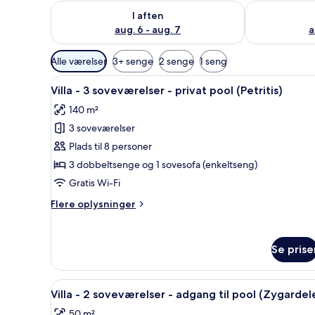
Tjek tilgængelighed for i aften aug. 6 - aug. 7
Tjek tilgænge
I aften
aug. 6 - aug. 7
a
Tilgængelige
Alle værelser
3+ senge
2 senge
1 seng
filtre
Indlæs
Villa - 3 soveværelser - privat
for
8
Villa - 3 soveværelser - privat pool (Petritis)
alle
værelser
140 m²
billeder
3 soveværelser
af
Villa
Plads til 8 personer
-
3 dobbeltsenge og 1 sovesofa (enkeltseng)
3
Gratis Wi-Fi
soveværelser
Flere
Flere oplysninger
-
oplysninger
privat
om
Villa
pool
Se prise
-
(Petritis)
3
soveværelser
Indlæs
Villa - 2 soveværelser - adgan
6
-
Villa - 2 soveværelser - adgang til pool (Zygardel
alle
privat
50 m²