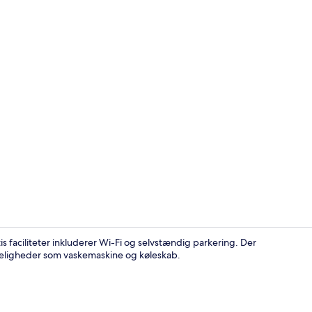
Udendørsom
tis faciliteter inkluderer Wi-Fi og selvstændig parkering. Der
meligheder som vaskemaskine og køleskab.
Terrasse/gå