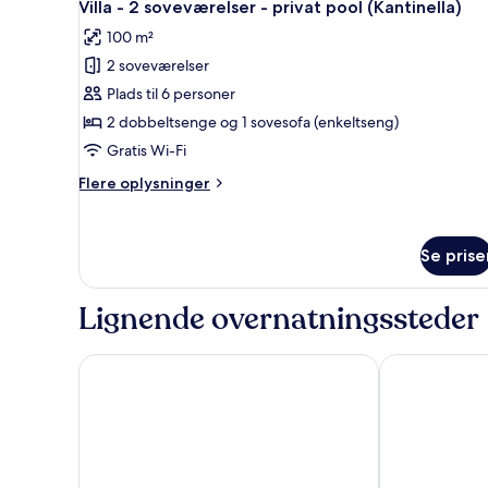
5
Villa - 2 soveværelser - privat pool (Kantinella)
alle
100 m²
billeder
2 soveværelser
af
Villa
Plads til 6 personer
-
2 dobbeltsenge og 1 sovesofa (enkeltseng)
2
Gratis Wi-Fi
soveværelser
Flere
Flere oplysninger
-
oplysninger
privat
om
Villa
pool
Se prise
-
(Kantinella)
2
soveværelser
Lignende overnatningssteder
-
privat
pool
Neromai Cave Luxury Villas
Stratos Villas
(Kantinella)