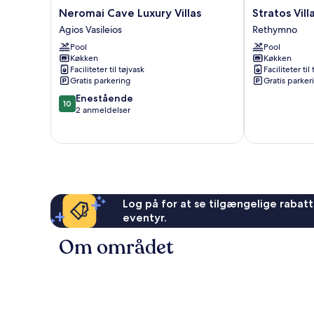
Neromai
Stratos
Neromai Cave Luxury Villas
Stratos Vill
Cave
Villas
Agios Vasileios
Rethymno
Luxury
Rethymno
Pool
Pool
Villas
Køkken
Køkken
Agios
Faciliteter til tøjvask
Faciliteter til
Vasileios
Gratis parkering
Gratis parker
10.0
Enestående
10
ud
2 anmeldelser
af
10,
Enestående,
2
anmeldelser
Log på for at se tilgængelige rabatte
eventyr.
Om området