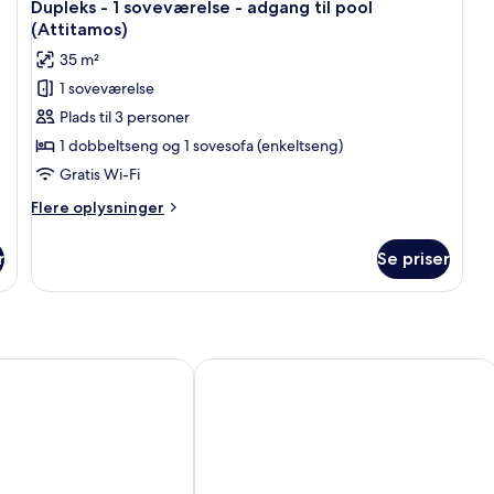
5
soveværelser
Dupleks - 1 soveværelse - adgang til pool
alle
-
(Attitamos)
adgang
billeder
35 m²
til
af
pool
1 soveværelse
Dupleks
(Rapi)
Plads til 3 personer
-
1
1 dobbeltseng og 1 sovesofa (enkeltseng)
soveværelse
Gratis Wi-Fi
-
Flere
Flere oplysninger
adgang
oplysninger
til
om
r
Se priser
Dupleks
pool
-
(Attitamos)
1
soveværelse
-
adgang
Villa Liatiko With Private Pool
til
pool
(Attitamos)