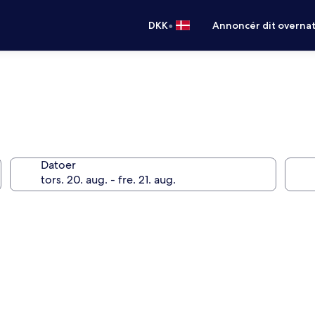
•
DKK
Annoncér dit overna
Datoer