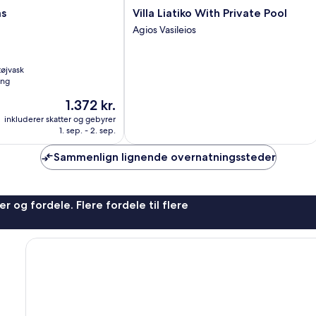
Villa
as
Villa Liatiko With Private Pool
Liatiko
Agios Vasileios
With
Private
Pool
 tøjvask
Agios
ing
Vasileios
Prisen
1.372 kr.
er
inkluderer skatter og gebyrer
1.372 kr.
1. sep. - 2. sep.
Sammenlign lignende overnatningssteder
r og fordele. Flere fordele til flere