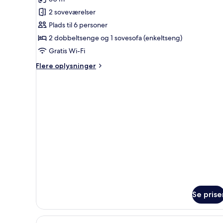
pool
billeder
(Petritis)
2 soveværelser
af
Villa
Plads til 6 personer
-
2 dobbeltsenge og 1 sovesofa (enkeltseng)
2
Gratis Wi-Fi
soveværelser
Flere
Flere oplysninger
-
oplysninger
adgang
om
Villa
til
-
pool
2
(Zygardele)
soveværelser
-
adgang
til
pool
(Zygardele)
Se prise
Indlæs
Villa - 2 soveværelser - privat