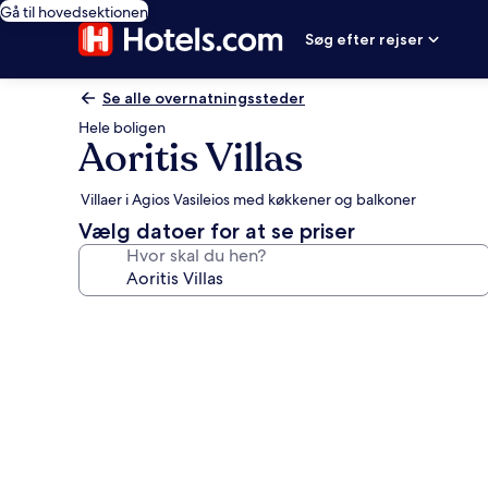
Gå til hovedsektionen
Søg efter rejser
Se alle overnatningssteder
Hele boligen
Aoritis Villas
Villaer i Agios Vasileios med køkkener og balkoner
Vælg datoer for at se priser
Hvor skal du hen?
Billedgalleri
for
Aoritis
Villas