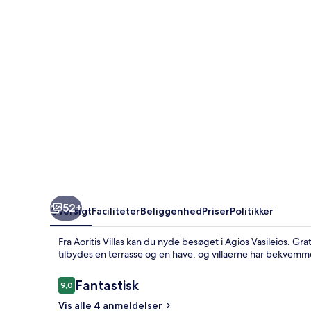
52+
Oversigt
Faciliteter
Beliggenhed
Priser
Politikker
Fra Aoritis Villas kan du nyde besøget i Agios Vasileios. Gra
tilbydes en terrasse og en have, og villaerne har bekvem
Anmeldelser
Fantastisk
9,0
9,0 ud af 10.
Vis alle 4 anmeldelser