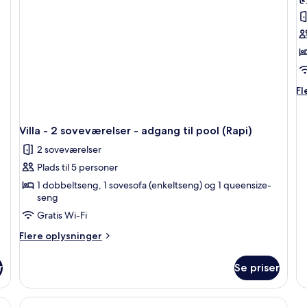
adgang
a
b
til
til
a
pool
po
Vi
(Rozare)
(M
-
2
s
Fl
Fl
-
op
p
o
Vi
p
Villa - 2 soveværelser - adgang til pool (Rapi)
-
(
2 soveværelser
2
so
Plads til 5 personer
-
1 dobbeltseng, 1 sovesofa (enkeltseng) og 1 queensize-
pr
seng
po
(R
Gratis Wi-Fi
Flere
Flere oplysninger
oplysninger
om
r
Se priser
Villa
-
2
 pool (Kantinella) | Opholdsområde | 42-tommers fladskærms-tv med satellitkan
Indlæs
Dupleks - 1 soveværelse - adgang til p