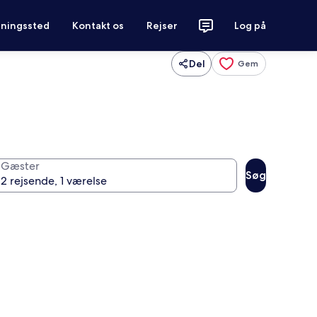
tningssted
Kontakt os
Rejser
Log på
Del
Gem
Gæster
Søg