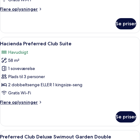
Suite
Flere
Flere oplysninger
oplysninger
om
Se priser
Preferred
Club
Hacienda
Indlæs
Et hotelværelse med en stor seng, et fje
4
Presidencial
Hacienda Preferred Club Suite
alle
Suite
Havudsigt
billeder
58 m²
af
Hacienda
1 soveværelse
Preferred
Plads til 3 personer
Club
2 dobbeltsenge ELLER 1 kingsize-seng
Suite
Gratis Wi-Fi
Flere
Flere oplysninger
oplysninger
om
Se priser
Hacienda
Preferred
Club
Indlæs
Et hotelværelse med to senge, et fjernsy
6
Suite
Preferred Club Deluxe Swimout Garden Double