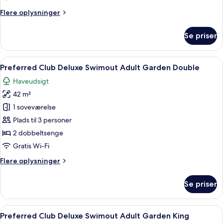
Ocean
Flere
Flere oplysninger
Front
oplysninger
King
om
Se priser
Preferred
Club
Junior
Indlæs
Et hotelværelse med to senge, et fjernsy
5
Suite
Preferred Club Deluxe Swimout Adult Garden Double
alle
Ocean
Haveudsigt
Front
billeder
King
42 m²
af
Preferred
1 soveværelse
Club
Plads til 3 personer
Deluxe
2 dobbeltsenge
Swimout
Gratis Wi-Fi
Adult
Flere
Flere oplysninger
Garden
oplysninger
Double
om
Se priser
Preferred
Club
Deluxe
Indlæs
Et hotelværelse med en stor seng, vent
7
Swimout
Preferred Club Deluxe Swimout Adult Garden King
alle
Adult