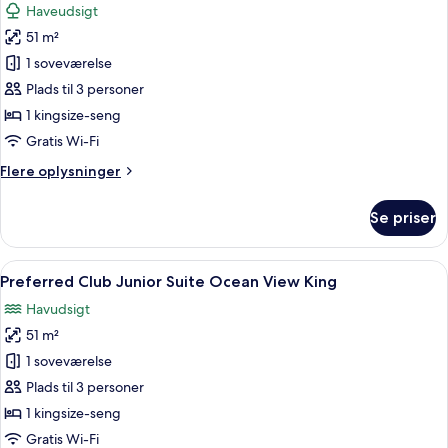
Haveudsigt
View
billeder
Double
51 m²
af
Junior
1 soveværelse
Suite
Plads til 3 personer
Garden
1 kingsize-seng
View
Gratis Wi-Fi
King
Flere
Flere oplysninger
oplysninger
om
Se priser
Junior
Suite
Garden
Indlæs
Et hotelværelse med en stor seng, en 
8
View
Preferred Club Junior Suite Ocean View King
alle
King
Havudsigt
billeder
51 m²
af
Preferred
1 soveværelse
Club
Plads til 3 personer
Junior
1 kingsize-seng
Suite
Gratis Wi-Fi