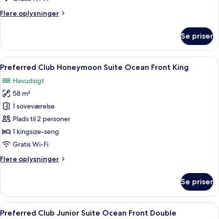
Garden
Flere
Flere oplysninger
King
oplysninger
om
Se priser
Preferred
Club
Deluxe
Indlæs
Et soveværelse med himmelseng, balko
5
Swimout
Preferred Club Honeymoon Suite Ocean Front King
alle
Garden
Havudsigt
King
billeder
58 m²
af
Preferred
1 soveværelse
Club
Plads til 2 personer
Honeymoon
1 kingsize-seng
Suite
Gratis Wi-Fi
Ocean
Flere
Flere oplysninger
Front
oplysninger
King
om
Se priser
Preferred
Club
Honeymoon
Indlæs
Et hotelværelse med to senge, en balk
5
Suite
Preferred Club Junior Suite Ocean Front Double
alle