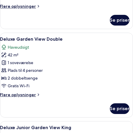
Ocean
Flere
Flere oplysninger
View
oplysninger
King
om
Se priser
Preferred
Club
Junior
Indlæs
Et hotelværelse med to senge, et fjern
6
Suite
Deluxe Garden View Double
alle
Ocean
Haveudsigt
View
billeder
King
42 m²
af
Deluxe
1 soveværelse
Garden
Plads til 4 personer
View
2 dobbeltsenge
Double
Gratis Wi-Fi
Flere
Flere oplysninger
oplysninger
om
Se priser
Deluxe
Garden
View
Indlæs
Et hotelværelse med en stor seng, en s
5
Double
Deluxe Junior Garden View King
alle