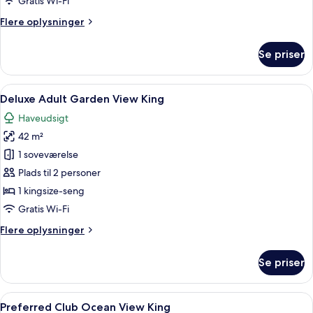
Gratis Wi-Fi
Double
Flere
Flere oplysninger
oplysninger
om
Se priser
Preferred
Club
Ocean
Indlæs
Et hotelværelse med en stor seng, et f
8
View
Deluxe Adult Garden View King
alle
Double
Haveudsigt
billeder
42 m²
af
Deluxe
1 soveværelse
Adult
Plads til 2 personer
Garden
1 kingsize-seng
View
Gratis Wi-Fi
King
Flere
Flere oplysninger
oplysninger
om
Se priser
Deluxe
Adult
Garden
Indlæs
Et moderne hotelværelse med en stor s
8
View
Preferred Club Ocean View King