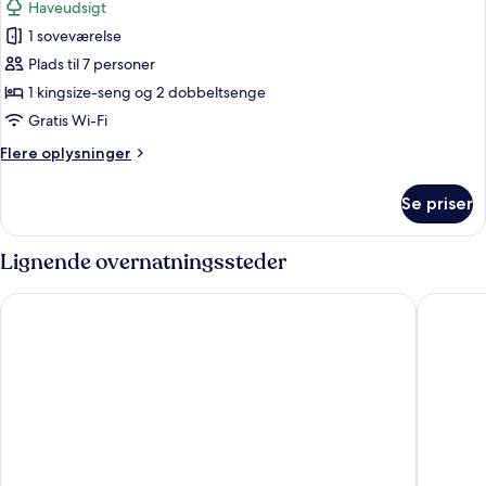
Haveudsigt
View
billeder
Double
1 soveværelse
af
Familiesuite
Plads til 7 personer
-
1 kingsize-seng og 2 dobbeltsenge
udsigt
Gratis Wi-Fi
til
Flere
Flere oplysninger
have
oplysninger
(Deluxe)
om
Se priser
Familiesuite
-
udsigt
Lignende overnatningssteder
til
have
Hilton Tulum Riviera Maya All-Inclusive Resort
Secrets A
(Deluxe)