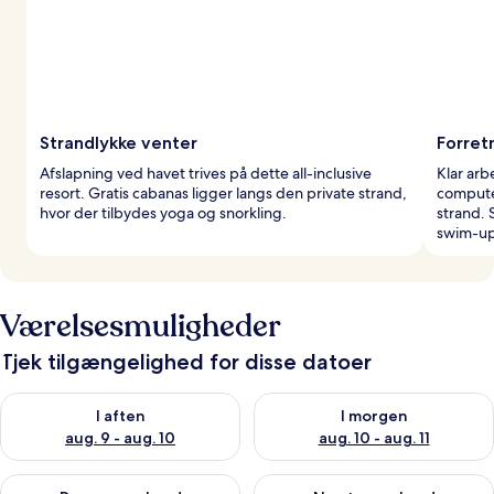
Strandlykke venter
Forret
Afslapning ved havet trives på dette all-inclusive
Klar ar
resort. Gratis cabanas ligger langs den private strand,
computer
hvor der tilbydes yoga og snorkling.
strand. 
swim-up
Værelsesmuligheder
Tjek tilgængelighed for disse datoer
Tjek tilgængelighed for i aften aug. 9 - aug. 10
Tjek tilgængelighed for i morg
I aften
I morgen
aug. 9 - aug. 10
aug. 10 - aug. 11
Tjek tilgængelighed for denne weekend aug. 14 - aug. 16
Tjek tilgængelighed for næste