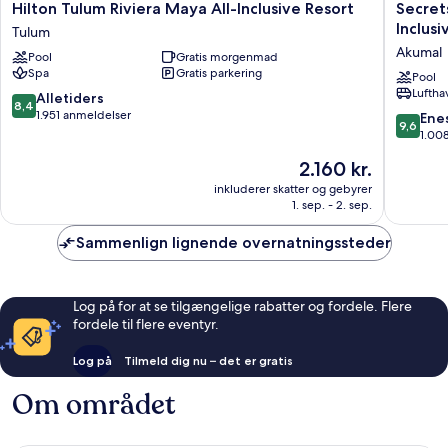
Hilton
Secrets
Hilton Tulum Riviera Maya All-Inclusive Resort
Secret
Tulum
Akumal
Inclusi
Tulum
Riviera
Riviera
Akumal
Pool
Gratis morgenmad
Maya
Maya
Spa
Gratis parkering
All-
-
Pool
Luftha
Inclusive
Adults
8.4
Alletiders
8,4
Resort
Only
ud
1.951 anmeldelser
9.6
Ene
9,6
Tulum
-
af
ud
1.00
All
10,
af
Prisen
2.160 kr.
Inclusiv
Alletiders,
10,
er
Akumal
1.951
Eneståe
inkluderer skatter og gebyrer
2.160 kr.
anmeldelser
1. sep. - 2. sep.
1.008
anmelde
Sammenlign lignende overnatningssteder
Log på for at se tilgængelige rabatter og fordele. Flere
fordele til flere eventyr.
Log på
Tilmeld dig nu – det er gratis
Om området