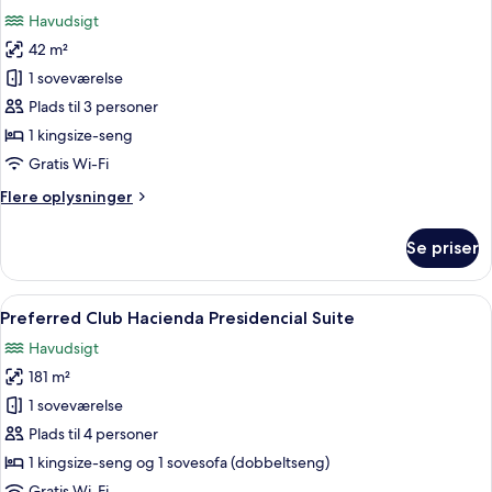
alle
King
Havudsigt
billeder
42 m²
af
Preferred
1 soveværelse
Club
Plads til 3 personer
Ocean
1 kingsize-seng
View
Gratis Wi-Fi
King
Flere
Flere oplysninger
oplysninger
om
Se priser
Preferred
Club
Ocean
Indlæs
Et hotelværelse med en stor seng, et t
5
View
Preferred Club Hacienda Presidencial Suite
alle
King
Havudsigt
billeder
181 m²
af
Preferred
1 soveværelse
Club
Plads til 4 personer
Hacienda
1 kingsize-seng og 1 sovesofa (dobbeltseng)
Presidencial
Gratis Wi-Fi