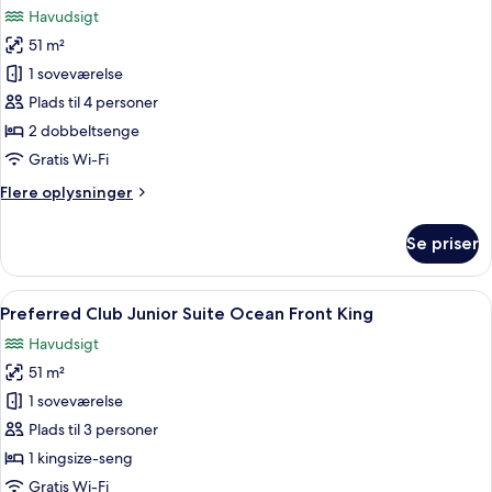
Ocean
Havudsigt
Front
billeder
King
51 m²
af
Preferred
1 soveværelse
Club
Plads til 4 personer
Junior
2 dobbeltsenge
Suite
Gratis Wi-Fi
Ocean
Flere
Flere oplysninger
Front
oplysninger
Double
om
Se priser
Preferred
Club
Junior
Indlæs
Et hotelværelse med en stor seng, en
8
Suite
Preferred Club Junior Suite Ocean Front King
alle
Ocean
Havudsigt
Front
billeder
Double
51 m²
af
Preferred
1 soveværelse
Club
Plads til 3 personer
Junior
1 kingsize-seng
Suite
Gratis Wi-Fi