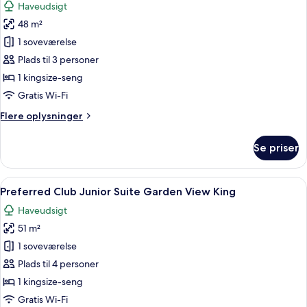
Haveudsigt
billeder
48 m²
af
Deluxe
1 soveværelse
Junior
Plads til 3 personer
Garden
1 kingsize-seng
View
Gratis Wi-Fi
King
Flere
Flere oplysninger
oplysninger
om
Se priser
Deluxe
Junior
Garden
Indlæs
Et rummeligt hotelværelse med en stor s
5
View
Preferred Club Junior Suite Garden View King
alle
King
Haveudsigt
billeder
51 m²
af
Preferred
1 soveværelse
Club
Plads til 4 personer
Junior
1 kingsize-seng
Suite
Gratis Wi-Fi