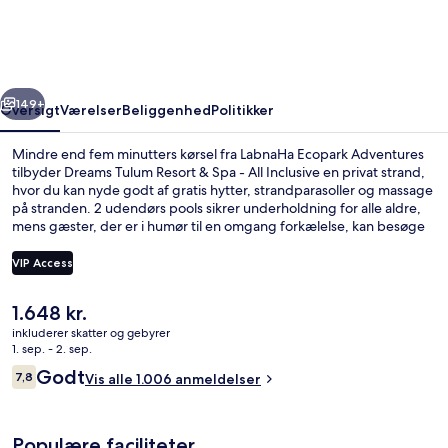
&
Spa
-
rige
Næste
All
149+
Oversigt
Værelser
Beliggenhed
Politikker
Inclusive
Mindre end fem minutters kørsel fra LabnaHa Ecopark Adventures
tilbyder Dreams Tulum Resort & Spa - All Inclusive en privat strand,
hvor du kan nyde godt af gratis hytter, strandparasoller og massage
på stranden. 2 udendørs pools sikrer underholdning for alle aldre,
mens gæster, der er i humør til en omgang forkælelse, kan besøge
spaen for at nyde godt af deep tissue-massage, body wrap-
behandlinger og ansigtsbehandlinger. Bordeaux, en af 9
VIP Access
restauranter, serverer franske retter og er åben til aftensmad. Andre
højdepunkter på dette overnatningssted med luksusfaciliteter
Den
1.648 kr.
omfatter 7 barer/lounger, en vingård og en natklub. Rejsende er
Udendørsområde
nuværende
vilde med stedets hjælpsomme personale.
inkluderer skatter og gebyrer
pris
1. sep. - 2. sep.
er
Anmeldelser
Godt
7,8
Vis alle 1.006 anmeldelser
1.648 kr.
7,8 ud af 10.
Populære faciliteter