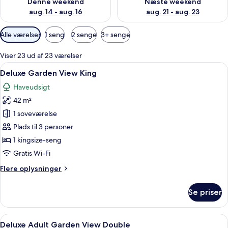
Denne weekend
Næste weekend
aug. 14 - aug. 16
aug. 21 - aug. 23
Tilgængelige
Alle værelser
1 seng
2 senge
3+ senge
filtre
for
Viser 23 ud af 23 værelser
værelser
Indlæs
Et hotelværelse med en seng, et skrive
7
Deluxe Garden View King
alle
Haveudsigt
billeder
42 m²
af
Deluxe
1 soveværelse
Garden
Plads til 3 personer
View
1 kingsize-seng
King
Gratis Wi-Fi
Flere
Flere oplysninger
oplysninger
om
Se priser
Deluxe
Garden
View
Indlæs
Et hotelværelse med to senge, et fjern
6
King
Deluxe Adult Garden View Double