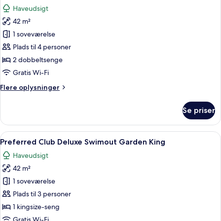
alle
Haveudsigt
billeder
42 m²
af
Preferred
1 soveværelse
Club
Plads til 4 personer
Deluxe
2 dobbeltsenge
Swimout
Gratis Wi-Fi
Garden
Flere
Flere oplysninger
Double
oplysninger
om
Se priser
Preferred
Club
Deluxe
Indlæs
Et hotelværelse med en stor seng, vent
6
Swimout
Preferred Club Deluxe Swimout Garden King
alle
Garden
Haveudsigt
Double
billeder
42 m²
af
Preferred
1 soveværelse
Club
Plads til 3 personer
Deluxe
1 kingsize-seng
Swimout
Gratis Wi-Fi