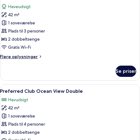
alle
Haveudsigt
billeder
42 m²
af
Deluxe
1 soveværelse
Adult
Plads til 3 personer
Garden
2 dobbeltsenge
View
Gratis Wi-Fi
Double
Flere
Flere oplysninger
oplysninger
om
Se priser
Deluxe
Adult
Garden
Indlæs
Et hotelværelse med et stort spejl, de
7
View
Preferred Club Ocean View Double
alle
Double
Havudsigt
billeder
42 m²
af
Preferred
1 soveværelse
Club
Plads til 4 personer
Ocean
2 dobbeltsenge
View