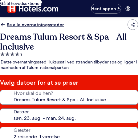
Gå til hovedsektionen
Hent appen
Se alle overnatningssteder
Dreams Tulum Resort & Spa - All
Inclusive
4.5-
stjernet
Dette overnatningssted i luksusstil ved stranden tilbyder spa og ligger i
overnatningssted
nærheden af Tulum-nationalparken
Vælg datoer for at se priser
Hvor skal du hen?
Datoer
Gæster