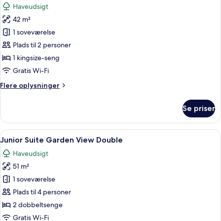
Haveudsigt
Garden
billeder
Double
42 m²
af
Preferred
1 soveværelse
Club
Plads til 2 personer
Deluxe
1 kingsize-seng
Swimout
Gratis Wi-Fi
Adult
Flere
Flere oplysninger
Garden
oplysninger
King
om
Se priser
Preferred
Club
Deluxe
Indlæs
Et hotelværelse med to senge, et sidde
6
Swimout
Junior Suite Garden View Double
alle
Adult
Haveudsigt
Garden
billeder
King
51 m²
af
Junior
1 soveværelse
Suite
Plads til 4 personer
Garden
2 dobbeltsenge
View
Gratis Wi-Fi