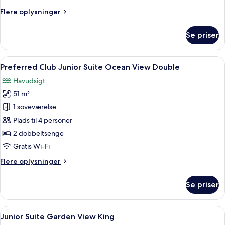
Double
Flere
Flere oplysninger
oplysninger
om
Se priser
Junior
Suite
Garden
Indlæs
Et hotelværelse med to senge, en balk
6
View
Preferred Club Junior Suite Ocean View Double
alle
Double
Havudsigt
billeder
51 m²
af
Preferred
1 soveværelse
Club
Plads til 4 personer
Junior
2 dobbeltsenge
Suite
Gratis Wi-Fi
Ocean
Flere
Flere oplysninger
View
oplysninger
Double
om
Se priser
Preferred
Club
Junior
Indlæs
Et rummeligt hotelværelse med en stor s
5
Suite
Junior Suite Garden View King
alle
Ocean