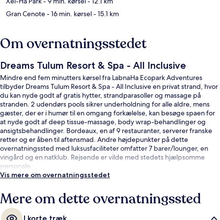
Xel-Há Park
- 9 min. kørsel
- 12.1 km
Gran Cenote
- 16 min. kørsel
- 15.1 km
Om overnatningsstedet
Dreams Tulum Resort & Spa - All Inclusive
Mindre end fem minutters kørsel fra LabnaHa Ecopark Adventures
tilbyder Dreams Tulum Resort & Spa - All Inclusive en privat strand, hvor
du kan nyde godt af gratis hytter, strandparasoller og massage på
stranden. 2 udendørs pools sikrer underholdning for alle aldre, mens
gæster, der er i humør til en omgang forkælelse, kan besøge spaen for
at nyde godt af deep tissue-massage, body wrap-behandlinger og
ansigtsbehandlinger. Bordeaux, en af 9 restauranter, serverer franske
retter og er åben til aftensmad. Andre højdepunkter på dette
overnatningssted med luksusfaciliteter omfatter 7 barer/lounger, en
vingård og en natklub. Rejsende er vilde med stedets hjælpsomme
personale.
Vis mere om overnatningsstedet
Mere om dette overnatningssted
I korte træk