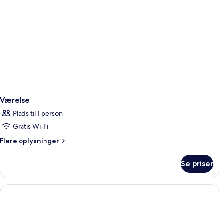
Værelse
Plads til 1 person
Gratis Wi-Fi
Flere
Flere oplysninger
oplysninger
om
Se priser
Værelse