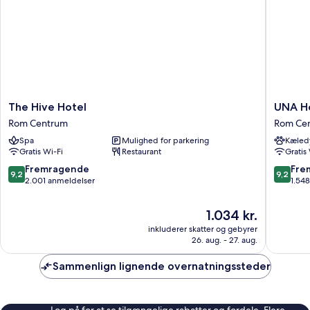
The
UNA
The Hive Hotel
UNA H
Hive
Hotels
Rom Centrum
Rom Ce
Hotel
Decò
Spa
Mulighed for parkering
Kæledy
Rom
Roma
Gratis Wi-Fi
Restaurant
Gratis
Centrum
Rom
Centru
9.2
9.2
Fremragende
Fre
9,2
9,2
ud
ud
2.001 anmeldelser
1.54
af
af
10,
10,
Prisen
1.034 kr.
Fremragende,
Fremrag
er
inkluderer skatter og gebyrer
2.001
1.548
1.034 kr.
26. aug. - 27. aug.
anmeldelser
anmelde
Sammenlign lignende overnatningssteder
Log på for at se tilgængelige rabatter og fordele. Flere