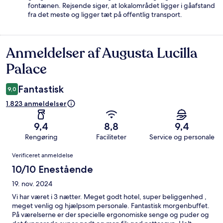
fontænen. Rejsende siger, at lokalområdet ligger i gåafstand
fra det meste og ligger tæt på offentlig transport.
Anmeldelser af Augusta Lucilla
Anmeldelser
Palace
Fantastisk
9,0
1.823 anmeldelser
9,4
8,8
9,4
Rengøring
Faciliteter
Service og personale
Anmeldelser
Verificeret anmeldelse
10/10 Enestående
19. nov. 2024
Vi har været i 3 nætter. Meget godt hotel, super beliggenhed ,
meget venlig og hjælpsom personale. Fantastisk morgenbuffet.
På værelserne er der specielle ergonomiske senge og puder og