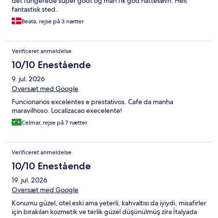
det fungerede super godt og man fik god nattesøvn. Helt
fantastisk sted.
Beata, rejse på 3 nætter
Verificeret anmeldelse
10/10 Enestående
9. jul. 2026
Oversæt med Google
Funcionarios excelentes e prestativos. Cafe da manha
maravilhoso. Localizacao execelente!
Celmar, rejse på 7 nætter
Verificeret anmeldelse
10/10 Enestående
19. jul. 2026
Oversæt med Google
Konumu güzel, otel eski ama yeterli, kahvaltısı da iyiydi, misafirler
için bırakılan kozmetik ve terlik güzel düşünülmüş zira İtalyada