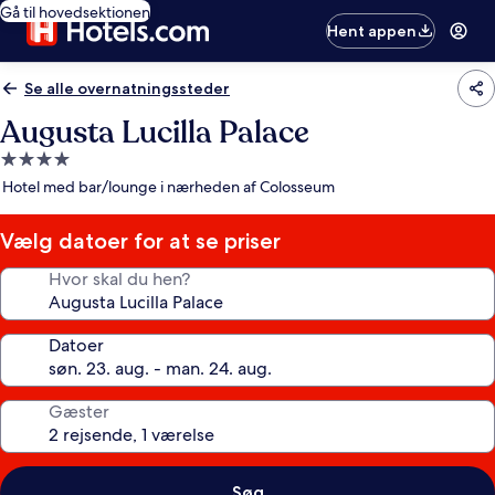
Gå til hovedsektionen
Hent appen
Se alle overnatningssteder
Augusta Lucilla Palace
4.0-
stjernet
Hotel med bar/lounge i nærheden af Colosseum
overnatningssted
Vælg datoer for at se priser
Hvor skal du hen?
Datoer
Gæster
Søg