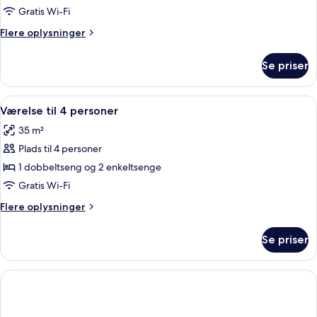
til
Gratis Wi-Fi
3
Flere
Flere oplysninger
personer
oplysninger
om
Se priser
Værelse
til
3
Indlæs
Et hotelværelse med trægulv, seng med
9
personer
Værelse til 4 personer
alle
35 m²
billeder
Plads til 4 personer
af
Værelse
1 dobbeltseng og 2 enkeltsenge
til
Gratis Wi-Fi
4
Flere
Flere oplysninger
personer
oplysninger
om
Se priser
Værelse
til
4
personer