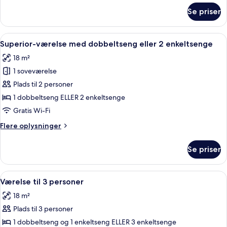
2
om
Se priser
Comfort-
enkeltsenge
værelse
med
Indlæs
Et hotelværelse med seng, skrivebord, 
7
dobbeltseng
Superior-værelse med dobbeltseng eller 2 enkeltsenge
alle
eller
18 m²
2
billeder
enkeltsenge
1 soveværelse
af
Superior-
Plads til 2 personer
værelse
1 dobbeltseng ELLER 2 enkeltsenge
med
Gratis Wi-Fi
dobbeltseng
Flere
Flere oplysninger
eller
oplysninger
2
om
Se priser
Superior-
enkeltsenge
værelse
med
Indlæs
Et hotelværelse med en seng, sengebor
4
dobbeltseng
Værelse til 3 personer
alle
eller
18 m²
2
billeder
enkeltsenge
Plads til 3 personer
af
Værelse
1 dobbeltseng og 1 enkeltseng ELLER 3 enkeltsenge