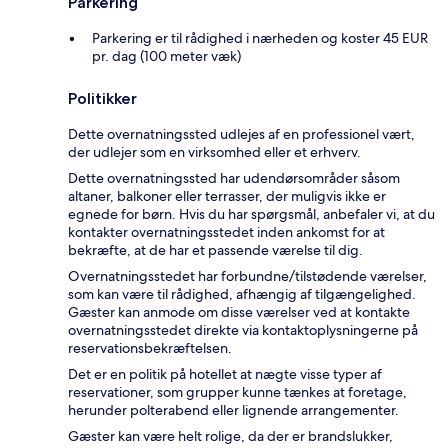
Parkering
Parkering er til rådighed i nærheden og koster 45 EUR
pr. dag (100 meter væk)
Politikker
Dette overnatningssted udlejes af en professionel vært,
der udlejer som en virksomhed eller et erhverv.
Dette overnatningssted har udendørsområder såsom
altaner, balkoner eller terrasser, der muligvis ikke er
egnede for børn. Hvis du har spørgsmål, anbefaler vi, at du
kontakter overnatningsstedet inden ankomst for at
bekræfte, at de har et passende værelse til dig.
Overnatningsstedet har forbundne/tilstødende værelser,
som kan være til rådighed, afhængig af tilgængelighed.
Gæster kan anmode om disse værelser ved at kontakte
overnatningsstedet direkte via kontaktoplysningerne på
reservationsbekræftelsen.
Det er en politik på hotellet at nægte visse typer af
reservationer, som grupper kunne tænkes at foretage,
herunder polterabend eller lignende arrangementer.
Gæster kan være helt rolige, da der er brandslukker,