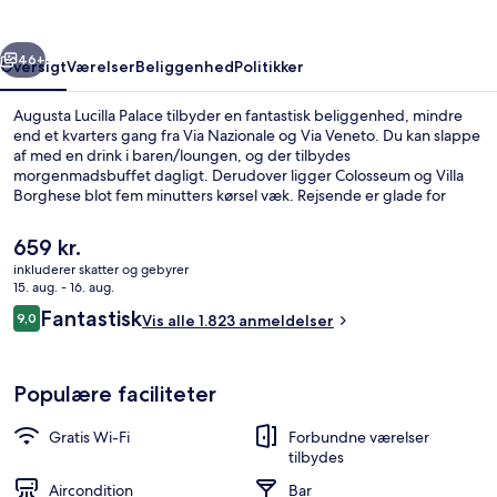
rige
Næste
46+
Oversigt
Værelser
Beliggenhed
Politikker
Augusta Lucilla Palace tilbyder en fantastisk beliggenhed, mindre
end et kvarters gang fra Via Nazionale og Via Veneto. Du kan slappe
af med en drink i baren/loungen, og der tilbydes
morgenmadsbuffet dagligt. Derudover ligger Colosseum og Villa
Borghese blot fem minutters kørsel væk. Rejsende er glade for
beliggenheden på grund af områdets seværdigheder og den korte
gåtur til offentlig transport: Termini Station ligger 4 minutter derfra
Den
659 kr.
og Farini Station 4 minutter væk.
nuværende
inkluderer skatter og gebyrer
pris
15. aug. - 16. aug.
Udendørsområde
er
Anmeldelser
Fantastisk
9,0
Vis alle 1.823 anmeldelser
659 kr.
9,0 ud af 10.
Populære faciliteter
Gratis Wi-Fi
Forbundne værelser
tilbydes
Aircondition
Bar