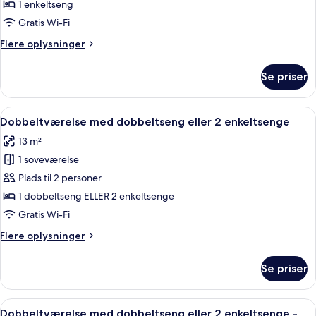
Enkeltværelse
1 enkeltseng
Gratis Wi-Fi
Flere
Flere oplysninger
oplysninger
om
Se priser
Enkeltværelse
Indlæs
Et hotelværelse med en pænt redt se
5
Dobbeltværelse med dobbeltseng eller 2 enkeltsenge
alle
13 m²
billeder
1 soveværelse
af
Dobbeltværelse
Plads til 2 personer
med
1 dobbeltseng ELLER 2 enkeltsenge
dobbeltseng
Gratis Wi-Fi
eller
Flere
Flere oplysninger
2
oplysninger
enkeltsenge
om
Se priser
Dobbeltværelse
med
dobbeltseng
Indlæs
Et hotelværelse med en stor seng, et s
5
eller
Dobbeltværelse med dobbeltseng eller 2 enkeltsenge -