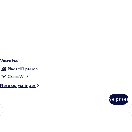
Værelse
Plads til 1 person
Gratis Wi-Fi
Flere
Flere oplysninger
oplysninger
om
Se priser
Værelse