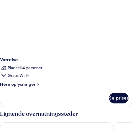
Værelse
Plads til 4 personer
Gratis Wi-Fi
Flere
Flere oplysninger
oplysninger
om
Se priser
Værelse
Lignende overnatningssteder
The Hive Hotel
UNA Hot