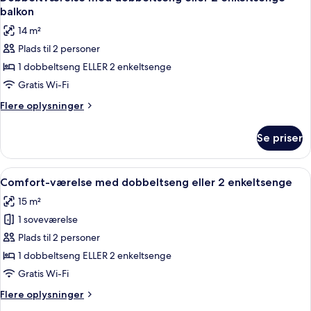
alle
2
balkon
enkeltsenge
billeder
14 m²
af
Plads til 2 personer
Dobbeltværelse
1 dobbeltseng ELLER 2 enkeltsenge
med
dobbeltseng
Gratis Wi-Fi
eller
Flere
Flere oplysninger
2
oplysninger
om
enkeltsenge
Se priser
Dobbeltværelse
-
med
balkon
dobbeltseng
Indlæs
Et hotelværelse med to senge, et skri
5
eller
Comfort-værelse med dobbeltseng eller 2 enkeltsenge
alle
2
15 m²
enkeltsenge
billeder
-
1 soveværelse
af
balkon
Comfort-
Plads til 2 personer
værelse
1 dobbeltseng ELLER 2 enkeltsenge
med
Gratis Wi-Fi
dobbeltseng
Flere
Flere oplysninger
eller
oplysninger