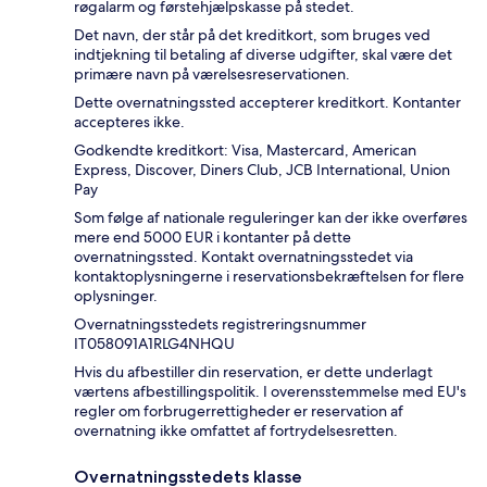
røgalarm og førstehjælpskasse på stedet.
Det navn, der står på det kreditkort, som bruges ved
indtjekning til betaling af diverse udgifter, skal være det
primære navn på værelsesreservationen.
Dette overnatningssted accepterer kreditkort. Kontanter
accepteres ikke.
Godkendte kreditkort: Visa, Mastercard, American
Express, Discover, Diners Club, JCB International, Union
Pay
Som følge af nationale reguleringer kan der ikke overføres
mere end 5000 EUR i kontanter på dette
overnatningssted. Kontakt overnatningsstedet via
kontaktoplysningerne i reservationsbekræftelsen for flere
oplysninger.
Overnatningsstedets registreringsnummer
IT058091A1RLG4NHQU
Hvis du afbestiller din reservation, er dette underlagt
værtens afbestillingspolitik. I overensstemmelse med EU's
regler om forbrugerrettigheder er reservation af
overnatning ikke omfattet af fortrydelsesretten.
Overnatningsstedets klasse