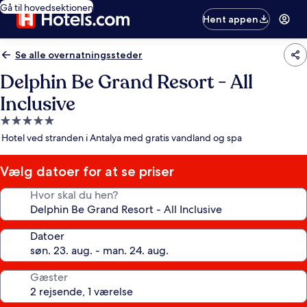
Gå til hovedsektionen
Hent appen
Se alle overnatningssteder
Delphin Be Grand Resort - All
Inclusive
5.0-
stjernet
Hotel ved stranden i Antalya med gratis vandland og spa
overnatningssted
Vælg datoer for at se priser
Hvor skal du hen?
Datoer
Gæster