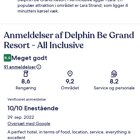
populær attraktion i området er Lara Strand, som ligger 4
minutters kørsel væk.
Anmeldelser af Delphin Be Grand
Anmeldelser
Resort - All Inclusive
Meget godt
8,4
91 anmeldelser
8,6
9,2
8,2
Rengøring
Området
Service og personale
Anmeldelser
Verificeret anmeldelse
10/10 Enestående
29. sep. 2022
Oversæt med Google
A perfect hotel, in terms of food, location, service, everything is
excellent