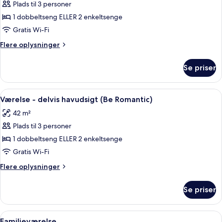
Large)
Plads til 3 personer
af
Værelse
1 dobbeltseng ELLER 2 enkeltsenge
-
Gratis Wi-Fi
delvis
Flere
Flere oplysninger
havudsigt
oplysninger
(Be
om
Se priser
Værelse
Large)
-
delvis
Indlæs
Værelse - delvis havudsigt (Be Romanti
5
havudsigt
Værelse - delvis havudsigt (Be Romantic)
alle
(Be
42 m²
Large)
billeder
Plads til 3 personer
af
Værelse
1 dobbeltseng ELLER 2 enkeltsenge
-
Gratis Wi-Fi
delvis
Flere
Flere oplysninger
havudsigt
oplysninger
(Be
om
Se priser
Værelse
Romantic)
-
delvis
Indlæs
Familieværelse | Minibar, pengeskab på
5
havudsigt
Familieværelse