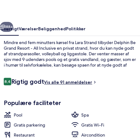
Resort
-
All
rige
Næste
Inclusive
155+
Oversigt
Værelser
Beliggenhed
Politikker
Mindre end fem minutters kørsel fra Lara Strand tilbyder Delphin Be
Grand Resort - All Inclusive en privat strand, hvor du kan nyde godt
af strandparasoller, volleyball og liggestole. Der venter masser af
sjov med 9 udendørs pools og et gratis vandland, og gæster, som er
i humør til selvforkælelse, kan besøge spaen for at nyde godt af
massage, aromaterapi og ayurvediske behandlinger.
Spisemulighederne tæller 8 restauranter, og de 2 strandbarer er
Anmeldelser
Rigtig godt
gode steder at nyde en kølig drink. Andre højdepunkter på dette
8,4
Vis alle 91 anmeldelser
8,4 ud af 10.
hotel med luksusfaciliteter omfatter 3 barer ved poolen, en
indendørs pool og en natklub.
Vandrutsjebane
Populære faciliteter
Pool
Spa
Gratis parkering
Gratis Wi-Fi
Restaurant
Aircondition