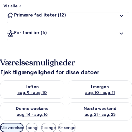
Vis alle
Primære faciliteter
(12)
For familier
(6)
Værelsesmuligheder
Tjek tilgængelighed for disse datoer
Tjek tilgængelighed for i aften aug. 9 - aug. 10
Tjek tilgængelighed for i morg
I aften
I morgen
aug. 9 - aug. 10
aug. 10 - aug. 11
Tjek tilgængelighed for denne weekend aug. 14 - aug. 16
Tjek tilgængelighed for næste
Denne weekend
Næste weekend
aug. 14 - aug. 16
aug. 21 - aug. 23
Tilgængelige
Alle værelser
1 seng
2 senge
3+ senge
filtre