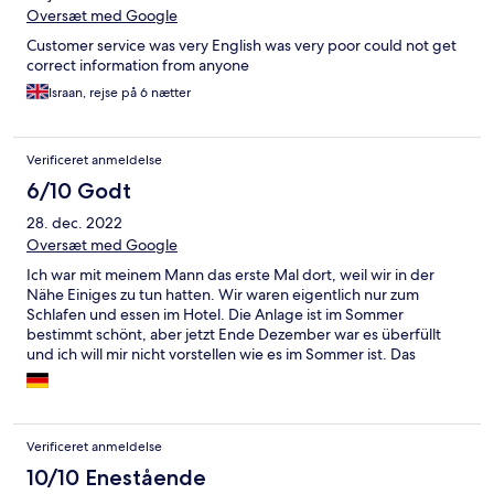
Oversæt med Google
Customer service was very English was very poor could not get
correct information from anyone
Israan, rejse på 6 nætter
Verificeret anmeldelse
6/10 Godt
28. dec. 2022
Oversæt med Google
Ich war mit meinem Mann das erste Mal dort, weil wir in der
Nähe Einiges zu tun hatten. Wir waren eigentlich nur zum
Schlafen und essen im Hotel. Die Anlage ist im Sommer
bestimmt schönt, aber jetzt Ende Dezember war es überfüllt
und ich will mir nicht vorstellen wie es im Sommer ist. Das
Personal ist nur zu den sichtbaren Touristen nett und sehr
aufmerksam. Für uns sichtbare Türken zeigte Keiner Interesse.
Man wurde einfach übersehen und ignoriert beim Essen.
Zimmer waren sauber. Parkplätze abends knapp. Dekoration am
Verificeret anmeldelse
Eingang war sehr kitschig.
10/10 Enestående