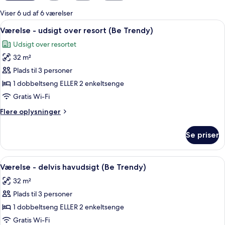
for
Viser 6 ud af 6 værelser
værelser
Indlæs
Værelse - udsigt over resort (Be Trend
6
Værelse - udsigt over resort (Be Trendy)
alle
Udsigt over resortet
billeder
32 m²
af
Værelse
Plads til 3 personer
-
1 dobbeltseng ELLER 2 enkeltsenge
udsigt
Gratis Wi-Fi
over
Flere
Flere oplysninger
resort
oplysninger
(Be
om
Se priser
Værelse
Trendy)
-
udsigt
Indlæs
Værelse - delvis havudsigt (Be Trendy)
5
over
Værelse - delvis havudsigt (Be Trendy)
alle
resort
32 m²
(Be
billeder
Trendy)
Plads til 3 personer
af
Værelse
1 dobbeltseng ELLER 2 enkeltsenge
-
Gratis Wi-Fi