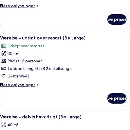
delvis
Flere
Flere oplysninger
havudsigt
oplysninger
(Be
om
Se priser
Værelse
Trendy)
-
delvis
Indlæs
Minibar, pengeskab på værelset, skrive
5
havudsigt
Værelse - udsigt over resort (Be Large)
alle
(Be
Udsigt over resortet
Trendy)
billeder
40 m²
af
Værelse
Plads til 3 personer
-
1 dobbeltseng ELLER 2 enkeltsenge
udsigt
Gratis Wi-Fi
over
Flere
Flere oplysninger
resort
oplysninger
(Be
om
Se priser
Værelse
Large)
-
udsigt
Indlæs
Minibar, pengeskab på værelset, skrive
5
over
Værelse - delvis havudsigt (Be Large)
alle
resort
40 m²
(Be
billeder