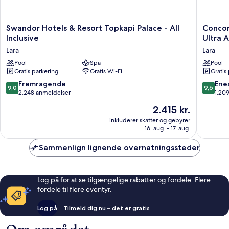
Swandor
Concor
Swandor Hotels & Resort Topkapi Palace - All
Concor
Hotels
De
Inclusive
Ultra A
&
Luxe
Lara
Lara
Resort
Resort
Topkapi
Pool
Spa
Lara
Pool
Gratis parkering
Gratis Wi-Fi
Gratis
Palace
Antalya
-
-
9.0
9.6
Fremragende
Ene
9,0
9,6
All
Prive
ud
ud
2.248 anmeldelser
1.20
Inclusive
Ultra
af
af
Prisen
2.415 kr.
Lara
All
10,
10,
er
Inclusiv
Fremragende,
Eneståe
inkluderer skatter og gebyrer
2.415 kr.
Lara
16. aug. - 17. aug.
2.248
1.209
anmeldelser
anmelde
Sammenlign lignende overnatningssteder
Log på for at se tilgængelige rabatter og fordele. Flere
fordele til flere eventyr.
Log på
Tilmeld dig nu – det er gratis