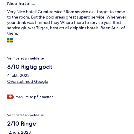
Nice hotel....
Very Nice hotel! Great service!! Rom service ok.. forgot to come
to the room. But the pool areas great superb service. Whenever
your drink was finished they Where there to service you. Best
service girl was Tügce, best att all delphins hotels. Been At all of
them.
Verificeret anmeldelse
8/10 Rigtig godt
4. okt. 2023
Oversæt med Google
.
Limani, rejse på 7 nætter
Verificeret anmeldelse
2/10 Ringe
12. jun. 2023