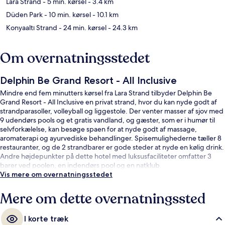
Lara Strand
- 5 min. kørsel
- 3.4 km
Düden Park
- 10 min. kørsel
- 10.1 km
Konyaaltı Strand
- 24 min. kørsel
- 24.3 km
Om overnatningsstedet
Delphin Be Grand Resort - All Inclusive
Mindre end fem minutters kørsel fra Lara Strand tilbyder Delphin Be
Grand Resort - All Inclusive en privat strand, hvor du kan nyde godt af
strandparasoller, volleyball og liggestole. Der venter masser af sjov med
9 udendørs pools og et gratis vandland, og gæster, som er i humør til
selvforkælelse, kan besøge spaen for at nyde godt af massage,
aromaterapi og ayurvediske behandlinger. Spisemulighederne tæller 8
restauranter, og de 2 strandbarer er gode steder at nyde en kølig drink.
Andre højdepunkter på dette hotel med luksusfaciliteter omfatter 3
barer ved poolen, en indendørs pool og en natklub.
Vis mere om overnatningsstedet
Mere om dette overnatningssted
I korte træk