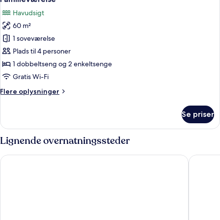
alle
(Be
Havudsigt
Romantic)
billeder
60 m²
af
Familieværelse
1 soveværelse
Plads til 4 personer
1 dobbeltseng og 2 enkeltsenge
Gratis Wi-Fi
Flere
Flere oplysninger
oplysninger
om
Se priser
Familieværelse
Lignende overnatningssteder
Swandor Hotels & Resort Topkapi Palace - All Inclusive
Concorde 