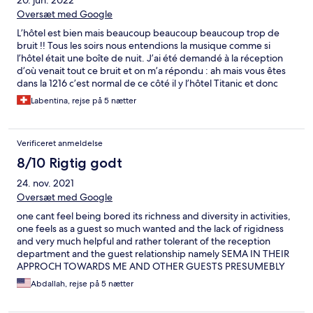
20. jun. 2022
Oversæt med Google
L’hôtel est bien mais beaucoup beaucoup beaucoup trop de
bruit !! Tous les soirs nous entendions la musique comme si
l’hôtel était une boîte de nuit. J’ai été demandé à la réception
d’où venait tout ce bruit et on m’a répondu : ah mais vous êtes
dans la 1216 c’est normal de ce côté il y l’hôtel Titanic et donc
beaucoup de bruit. Donc lorsque j’ai réservé ils ont vu que j’étais
Labentina, rejse på 5 nætter
avec un bébé de 7 mois mais ça ne les a pas dérangé de me
mettre dans le côté le plus bruyant de l’hôtel 🤔. A par ça l’hôtel
est bien
Verificeret anmeldelse
8/10 Rigtig godt
24. nov. 2021
Oversæt med Google
one cant feel being bored its richness and diversity in activities,
one feels as a guest so much wanted and the lack of rigidness
and very much helpful and rather tolerant of the reception
department and the guest relationship namely SEMA IN THEIR
APPROCH TOWARDS ME AND OTHER GUESTS PRESUMEBLY
being very much helpful and understanding. this is typical of be
Abdallah, rejse på 5 nætter
grand since this was my third or fourth time coming there and i
am planing coming in next march .