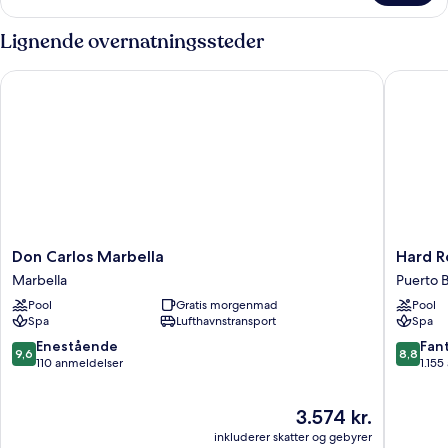
værelse
(Plaza)
Lignende overnatningssteder
Don Carlos Marbella
Hard Roc
Don
Hard
Don Carlos Marbella
Hard R
Carlos
Rock
Marbella
Puerto 
Marbella
Hotel
Pool
Gratis morgenmad
Pool
Marbella
Marbell
Spa
Lufthavnstransport
Spa
–
Puerto
9.6
8.8
Enestående
Fant
9,6
8,8
Banús
ud
ud
110 anmeldelser
1.155
Puerto
af
af
Banús
10,
10,
Prisen
3.574 kr.
Enestående,
Fantasti
er
110
1.155
inkluderer skatter og gebyrer