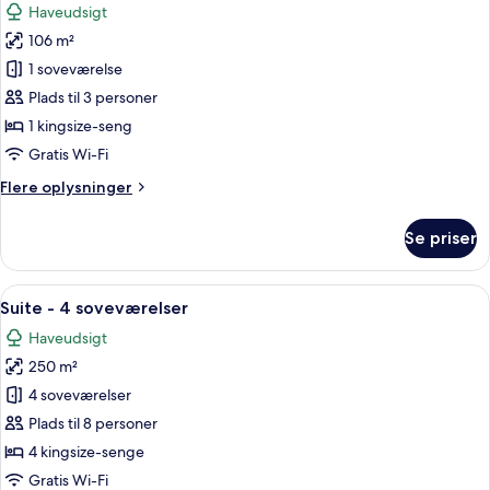
Haveudsigt
billeder
106 m²
af
Nobu
1 soveværelse
Suite
Plads til 3 personer
1 kingsize-seng
Gratis Wi-Fi
Flere
Flere oplysninger
oplysninger
om
Se priser
Nobu
Suite
Indlæs
En moderne stue med sofa, stole og e
5
Suite - 4 soveværelser
alle
Haveudsigt
billeder
250 m²
af
Suite
4 soveværelser
-
Plads til 8 personer
4
4 kingsize-senge
soveværelser
Gratis Wi-Fi