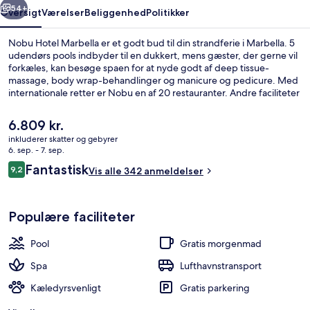
54+
Oversigt
Værelser
Beliggenhed
Politikker
Nobu Hotel Marbella er et godt bud til din strandferie i Marbella. 5
udendørs pools indbyder til en dukkert, mens gæster, der gerne vil
forkæles, kan besøge spaen for at nyde godt af deep tissue-
massage, body wrap-behandlinger og manicure og pedicure. Med
internationale retter er Nobu en af 20 restauranter. Andre faciliteter
på dette hotel med luksusfaciliteter tæller en natklub, en bar ved
poolen og et motionscenter.
Den
6.809 kr.
nuværende
inkluderer skatter og gebyrer
pris
6. sep. - 7. sep.
5 udendørs pools, liggestole
er
Anmeldelser
Fantastisk
9,2
Vis alle 342 anmeldelser
6.809 kr.
9,2 ud af 10.
Populære faciliteter
Pool
Gratis morgenmad
Spa
Lufthavnstransport
Kæledyrsvenligt
Gratis parkering