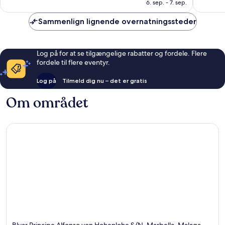
3.574 kr.
anmeldelser
anmelde
6. sep. - 7. sep.
Sammenlign lignende overnatningssteder
Log på for at se tilgængelige rabatter og fordele. Flere
fordele til flere eventyr.
Log på
Tilmeld dig nu – det er gratis
Om området
Blvar Principe Alfonso von Hohenlohe S/N, Marbella, Malaga,