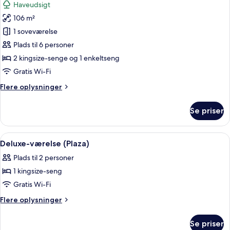
Haveudsigt
billeder
106 m²
af
Junior-
1 soveværelse
suite
Plads til 6 personer
(Nobu
2 kingsize-senge og 1 enkeltseng
Family)
Gratis Wi-Fi
Flere
Flere oplysninger
oplysninger
om
Se priser
Junior-
suite
(Nobu
Indlæs
En moderne stue med en hvid sofa, et 
4
Family)
Deluxe-værelse (Plaza)
alle
Plads til 2 personer
billeder
1 kingsize-seng
af
Deluxe-
Gratis Wi-Fi
værelse
Flere
Flere oplysninger
(Plaza)
oplysninger
om
Se priser
Deluxe-