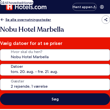
Gå til hovedsektionen
Hent appen
Se alle overnatningssteder
Nobu Hotel Marbella
Vælg datoer for at se priser
Hvor skal du hen?
Datoer
Gæster
Søg