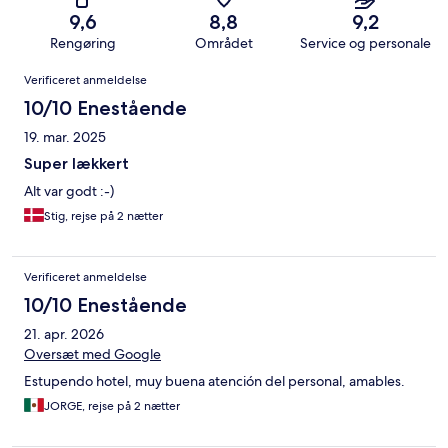
9,6
8,8
9,2
Rengøring
Området
Service og personale
Anmeldelser
Verificeret anmeldelse
10/10 Enestående
19. mar. 2025
Super lækkert
Alt var godt :-)
Stig, rejse på 2 nætter
Verificeret anmeldelse
10/10 Enestående
21. apr. 2026
Oversæt med Google
Estupendo hotel, muy buena atención del personal, amables.
JORGE, rejse på 2 nætter