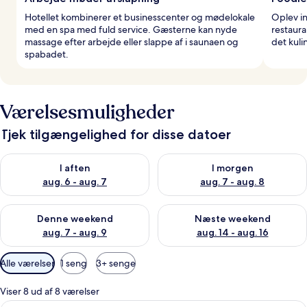
Hotellet kombinerer et businesscenter og mødelokale
Oplev in
med en spa med fuld service. Gæsterne kan nyde
restaura
massage efter arbejde eller slappe af i saunaen og
det kuli
spabadet.
Værelsesmuligheder
Tjek tilgængelighed for disse datoer
Tjek tilgængelighed for i aften aug. 6 - aug. 7
Tjek tilgængelighed for i morg
I aften
I morgen
aug. 6 - aug. 7
aug. 7 - aug. 8
Tjek tilgængelighed for denne weekend aug. 7 - aug. 9
Tjek tilgængelighed for næste
Denne weekend
Næste weekend
aug. 7 - aug. 9
aug. 14 - aug. 16
Tilgængelige
Alle værelser
1 seng
3+ senge
filtre
for
Viser 8 ud af 8 værelser
værelser
Et moderne hotelværelse med en stor s