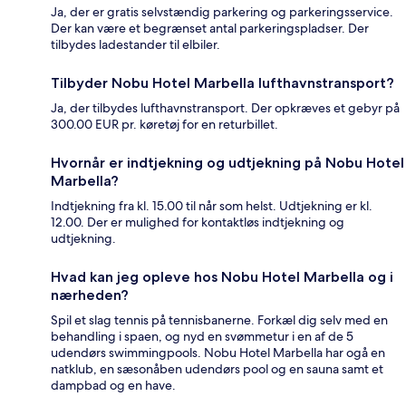
Ja, der er gratis selvstændig parkering og parkeringsservice.
Der kan være et begrænset antal parkeringspladser. Der
tilbydes ladestander til elbiler.
Tilbyder Nobu Hotel Marbella lufthavnstransport?
Ja, der tilbydes lufthavnstransport. Der opkræves et gebyr på
300.00 EUR pr. køretøj for en returbillet.
Hvornår er indtjekning og udtjekning på Nobu Hotel
Marbella?
Indtjekning fra kl. 15.00 til når som helst. Udtjekning er kl.
12.00. Der er mulighed for kontaktløs indtjekning og
udtjekning.
Hvad kan jeg opleve hos Nobu Hotel Marbella og i
nærheden?
Spil et slag tennis på tennisbanerne. Forkæl dig selv med en
behandling i spaen, og nyd en svømmetur i en af de 5
udendørs swimmingpools. Nobu Hotel Marbella har ogå en
natklub, en sæsonåben udendørs pool og en sauna samt et
dampbad og en have.