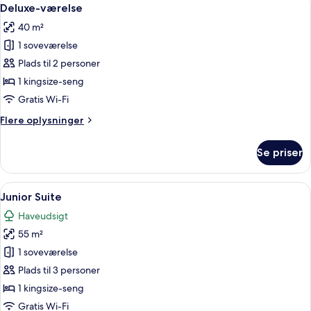
Indlæs
5
Deluxe-værelse
alle
40 m²
billeder
1 soveværelse
af
Deluxe-
Plads til 2 personer
værelse
1 kingsize-seng
Gratis Wi-Fi
Flere
Flere oplysninger
oplysninger
om
Se priser
Deluxe-
værelse
Indlæs
En moderne stue med sofa, sofabord og
5
Junior Suite
alle
Haveudsigt
billeder
55 m²
af
Junior
1 soveværelse
Suite
Plads til 3 personer
1 kingsize-seng
Gratis Wi-Fi