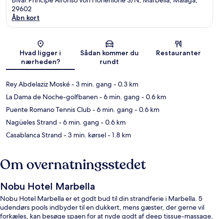
29602
Åbn kort
Kort
Hvad ligger i
Sådan kommer du
Restauranter
nærheden?
rundt
Rey Abdelaziz Moské
- 3 min. gang
- 0.3 km
La Dama de Noche-golfbanen
- 6 min. gang
- 0.6 km
Puente Romano Tennis Club
- 6 min. gang
- 0.6 km
Nagüeles Strand
- 6 min. gang
- 0.6 km
Casablanca Strand
- 3 min. kørsel
- 1.8 km
Om overnatningsstedet
Nobu Hotel Marbella
Nobu Hotel Marbella er et godt bud til din strandferie i Marbella. 5
udendørs pools indbyder til en dukkert, mens gæster, der gerne vil
forkæles, kan besøge spaen for at nyde godt af deep tissue-massage,