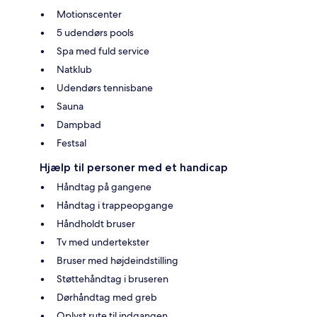
Motionscenter
5 udendørs pools
Spa med fuld service
Natklub
Udendørs tennisbane
Sauna
Dampbad
Festsal
Hjælp til personer med et handicap
Håndtag på gangene
Håndtag i trappeopgange
Håndholdt bruser
Tv med undertekster
Bruser med højdeindstilling
Støttehåndtag i bruseren
Dørhåndtag med greb
Oplyst rute til indgangen