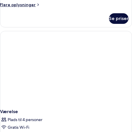
Flere
Flere oplysninger
oplysninger
om
Se priser
Værelse
Værelse
Plads til 4 personer
Gratis Wi-Fi