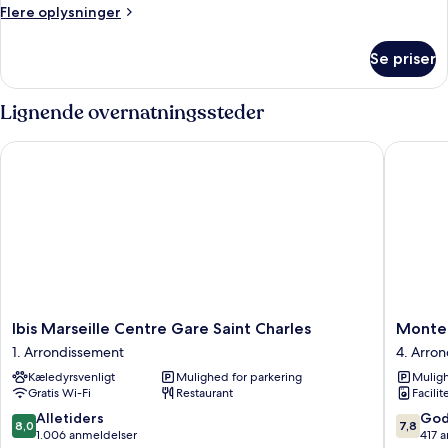
Flere
Flere oplysninger
oplysninger
om
Se priser
Værelse
Lignende overnatningssteder
Ibis Marseille Centre Gare Saint Charles
Montemp
Ibis
Monte
Ibis Marseille Centre Gare Saint Charles
Monte
Marseille
Marseill
1. Arrondissement
4. Arro
Centre
Centre
Kæledyrsvenligt
Mulighed for parkering
Muligh
Gare
Dôme
Gratis Wi-Fi
Restaurant
Facilit
Saint
4.
Charles
Arrondi
8.0
7.8
Alletiders
God
8,0
7,8
1.
ud
ud
1.006 anmeldelser
417 