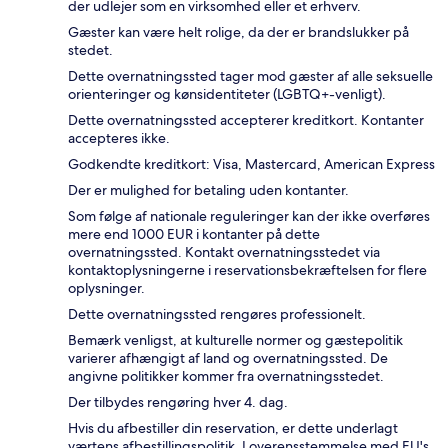
der udlejer som en virksomhed eller et erhverv.
Gæster kan være helt rolige, da der er brandslukker på
stedet.
Dette overnatningssted tager mod gæster af alle seksuelle
orienteringer og kønsidentiteter (LGBTQ+-venligt).
Dette overnatningssted accepterer kreditkort. Kontanter
accepteres ikke.
Godkendte kreditkort: Visa, Mastercard, American Express
Der er mulighed for betaling uden kontanter.
Som følge af nationale reguleringer kan der ikke overføres
mere end 1000 EUR i kontanter på dette
overnatningssted. Kontakt overnatningsstedet via
kontaktoplysningerne i reservationsbekræftelsen for flere
oplysninger.
Dette overnatningssted rengøres professionelt.
Bemærk venligst, at kulturelle normer og gæstepolitik
varierer afhængigt af land og overnatningssted. De
angivne politikker kommer fra overnatningsstedet.
Der tilbydes rengøring hver 4. dag.
Hvis du afbestiller din reservation, er dette underlagt
værtens afbestillingspolitik. I overensstemmelse med EU's