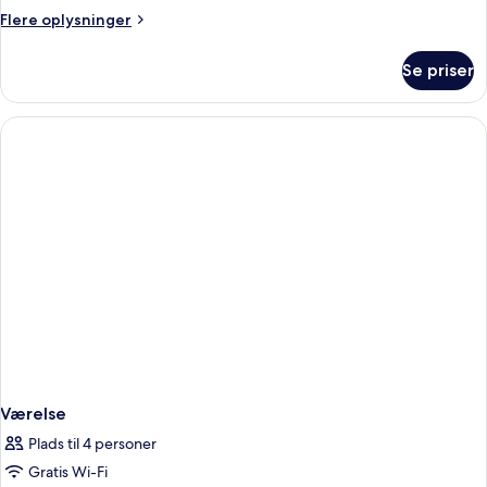
1
Flere
Flere oplysninger
queensize-
oplysninger
seng
om
Se priser
Economy-
dobbeltværelse
-
1
queensize-
seng
Værelse
Plads til 4 personer
Gratis Wi-Fi