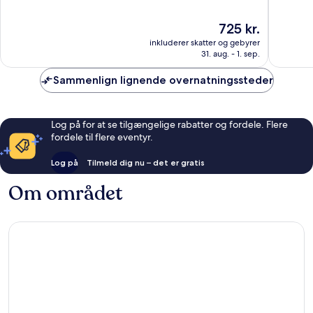
Arrondissement
af
af
10,
10,
Prisen
725 kr.
Alletiders,
Godt,
er
1.006
417
inkluderer skatter og gebyrer
725 kr.
anmeldelser
anmelde
31. aug. - 1. sep.
Sammenlign lignende overnatningssteder
Log på for at se tilgængelige rabatter og fordele. Flere
fordele til flere eventyr.
Log på
Tilmeld dig nu – det er gratis
Om området