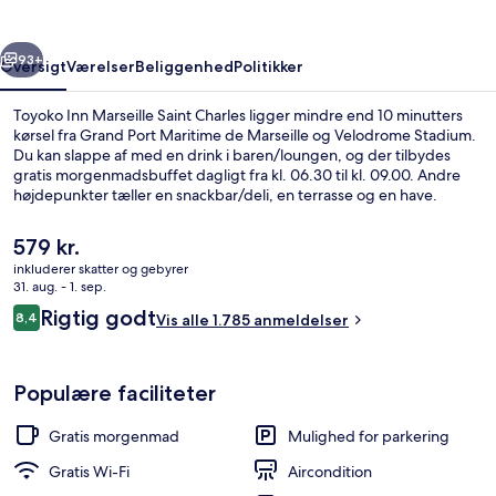
Charles
rige
Næste
93+
Oversigt
Værelser
Beliggenhed
Politikker
Toyoko Inn Marseille Saint Charles ligger mindre end 10 minutters
kørsel fra Grand Port Maritime de Marseille og Velodrome Stadium.
Du kan slappe af med en drink i baren/loungen, og der tilbydes
gratis morgenmadsbuffet dagligt fra kl. 06.30 til kl. 09.00. Andre
højdepunkter tæller en snackbar/deli, en terrasse og en have.
Rejsende er glade for den korte gåtur til offentlig transport: St.
Charles Metrostation ligger 6 minutter derfra og Jules Guesde
Den
579 kr.
Metrostation 8 minutter væk.
nuværende
inkluderer skatter og gebyrer
pris
31. aug. - 1. sep.
Udendørsområde
er
Anmeldelser
Rigtig godt
8,4
Vis alle 1.785 anmeldelser
579 kr.
8,4 ud af 10.
Populære faciliteter
Gratis morgenmad
Mulighed for parkering
Gratis Wi-Fi
Aircondition