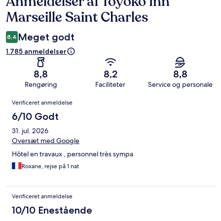
Anmeldelser af Toyoko Inn
Anmeldelser
Marseille Saint Charles
Meget godt
8,4
1.785 anmeldelser
8,8
8,2
8,8
Rengøring
Faciliteter
Service og personale
Anmeldelser
Verificeret anmeldelse
6/10 Godt
31. jul. 2026
Oversæt med Google
Hôtel en travaux , personnel très sympa
Roxane, rejse på 1 nat
Verificeret anmeldelse
10/10 Enestående