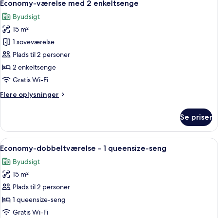
16
Economy-værelse med 2 enkeltsenge
alle
Byudsigt
billeder
15 m²
af
Economy-
1 soveværelse
værelse
Plads til 2 personer
med
2 enkeltsenge
2
Gratis Wi-Fi
enkeltsenge
Flere
Flere oplysninger
oplysninger
om
Se priser
Economy-
værelse
med
Indlæs
Et hotelværelse med en seng, en gulv
15
2
Economy-dobbeltværelse - 1 queensize-seng
alle
enkeltsenge
Byudsigt
billeder
15 m²
af
Economy-
Plads til 2 personer
dobbeltværelse
1 queensize-seng
-
Gratis Wi-Fi