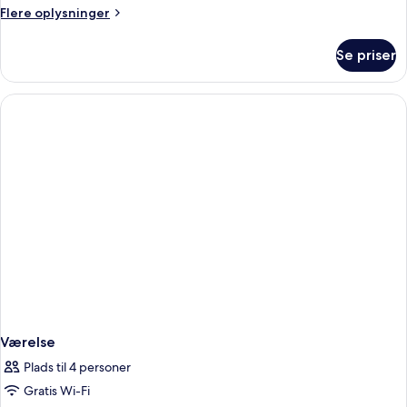
Flere
Flere oplysninger
oplysninger
om
Se priser
Værelse
Værelse
Plads til 4 personer
Gratis Wi-Fi