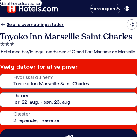
Gå til hovedsektionen
Hent appen
Se alle overnatningssteder
Toyoko Inn Marseille Saint Charles
3.0-
stjernet
Hotel med bar/lounge i nærheden af Grand Port Maritime de Marseille
overnatningssted
Vælg datoer for at se priser
Hvor skal du hen?
Datoer
Gæster
Søg