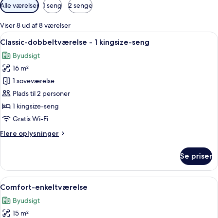
Tilgængelige
Alle værelser
1 seng
2 senge
filtre
for
Viser 8 ud af 8 værelser
værelser
Indlæs
Et hotelværelse med en seng, et senge
16
Classic-dobbeltværelse - 1 kingsize-seng
alle
Byudsigt
billeder
16 m²
af
Classic-
1 soveværelse
dobbeltværelse
Plads til 2 personer
-
1 kingsize-seng
1
Gratis Wi-Fi
kingsize-
Flere
Flere oplysninger
seng
oplysninger
om
Se priser
Classic-
dobbeltværelse
-
Indlæs
Et hotelværelse med en seng, en gulv
15
1
Comfort-enkeltværelse
alle
kingsize-
Byudsigt
seng
billeder
15 m²
af