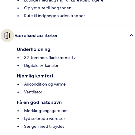
Lounge med adgang for kørestolsbrugere
Oplyst rute til indgangen
Rute til indgangen uden trapper
Værelsesfaciliteter
Underholdning
32-tommers fladskærms-tv
Digitale tv-kanaler
Hjemlig komfort
Aircondition og varme
Ventilator
Få en god nats søvn
Mørklægningsgardiner
Lydisolerede værelser
Sengelinned tilbydes