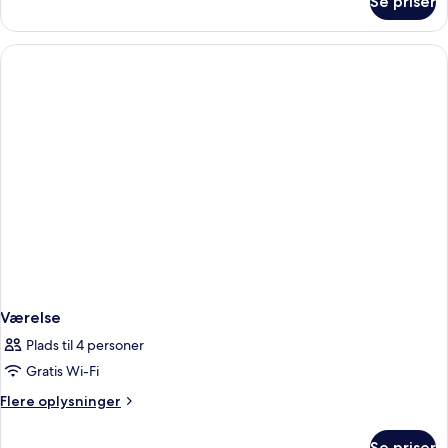
Se priser
Deluxe-
suite
Værelse
Plads til 4 personer
Gratis Wi-Fi
Flere
Flere oplysninger
oplysninger
om
Se priser