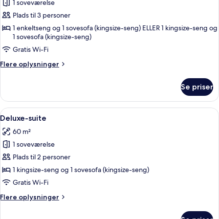
1 soveværelse
af
Deluxe-
Plads til 3 personer
værelse
1 enkeltseng og 1 sovesofa (kingsize-seng) ELLER 1 kingsize-seng og
1 sovesofa (kingsize-seng)
til
3
Gratis Wi-Fi
personer
Flere
Flere oplysninger
oplysninger
om
Se priser
Deluxe-
værelse
til
Indlæs
Et moderne hotelværelse med en stor 
4
3
Deluxe-suite
alle
personer
60 m²
billeder
1 soveværelse
af
Deluxe-
Plads til 2 personer
suite
1 kingsize-seng og 1 sovesofa (kingsize-seng)
Gratis Wi-Fi
Flere
Flere oplysninger
oplysninger
om