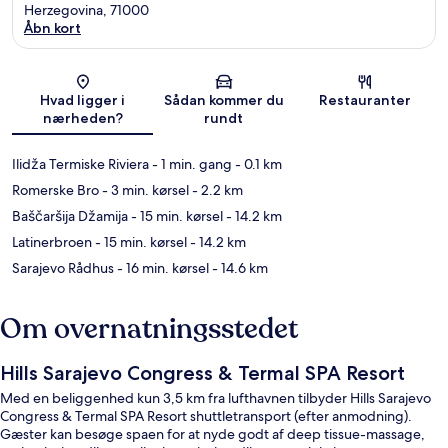
Herzegovina, 71000
Åbn kort
Kort
Hvad ligger i
Sådan kommer du
Restauranter
nærheden?
rundt
Ilidža Termiske Riviera
- 1 min. gang
- 0.1 km
Romerske Bro
- 3 min. kørsel
- 2.2 km
Baščaršija Džamija
- 15 min. kørsel
- 14.2 km
Latinerbroen
- 15 min. kørsel
- 14.2 km
Sarajevo Rådhus
- 16 min. kørsel
- 14.6 km
Om overnatningsstedet
Hills Sarajevo Congress & Termal SPA Resort
Med en beliggenhed kun 3,5 km fra lufthavnen tilbyder Hills Sarajevo
Congress & Termal SPA Resort shuttletransport (efter anmodning).
Gæster kan besøge spaen for at nyde godt af deep tissue-massage,