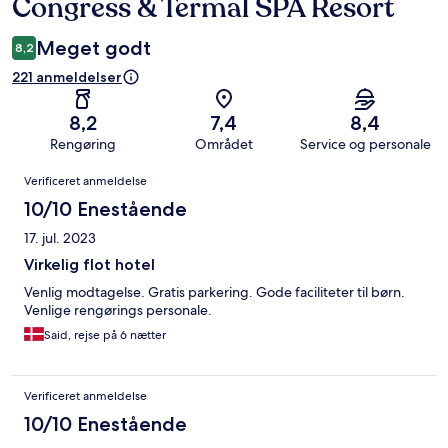
Congress & Termal SPA Resort
Meget godt
8,2
221 anmeldelser
8,2
7,4
8,4
Rengøring
Området
Service og personale
Anmeldelser
Verificeret anmeldelse
10/10 Enestående
17. jul. 2023
Virkelig flot hotel
Venlig modtagelse. Gratis parkering. Gode faciliteter til børn.
Venlige rengørings personale.
Said, rejse på 6 nætter
Verificeret anmeldelse
10/10 Enestående