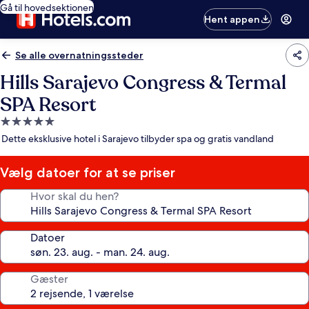
Gå til hovedsektionen
Hent appen
Se alle overnatningssteder
Hills Sarajevo Congress & Termal
SPA Resort
5.0-
stjernet
Dette eksklusive hotel i Sarajevo tilbyder spa og gratis vandland
overnatningssted
Vælg datoer for at se priser
Hvor skal du hen?
Datoer
Gæster