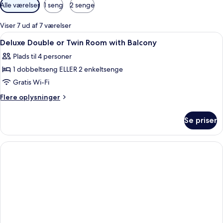
Tilgængelige
Alle værelser
1 seng
2 senge
filtre
for
Viser 7 ud af 7 værelser
værelser
Indlæs
Et hotelværelse med en seng, to sengeb
6
Deluxe Double or Twin Room with Balcony
alle
Plads til 4 personer
billeder
1 dobbeltseng ELLER 2 enkeltsenge
af
Deluxe
Gratis Wi-Fi
Double
Flere
Flere oplysninger
or
oplysninger
om
Twin
Se priser
Deluxe
Room
Double
with
or
Balcony
Twin
Room
with
Balcony