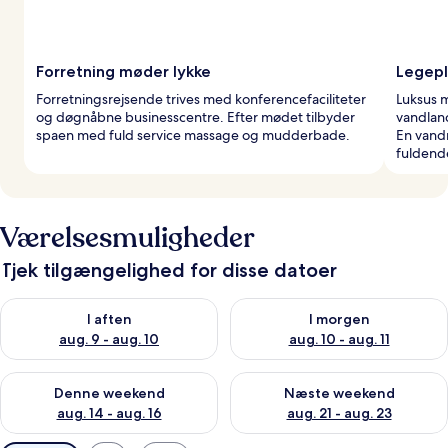
Forretning møder lykke
Legepl
Forretningsrejsende trives med konferencefaciliteter
Luksus 
og døgnåbne businesscentre. Efter mødet tilbyder
vandlan
spaen med fuld service massage og mudderbade.
En vand
fuldende
Værelsesmuligheder
Tjek tilgængelighed for disse datoer
Tjek tilgængelighed for i aften aug. 9 - aug. 10
Tjek tilgængelighed for i morg
I aften
I morgen
aug. 9 - aug. 10
aug. 10 - aug. 11
Tjek tilgængelighed for denne weekend aug. 14 - aug. 16
Tjek tilgængelighed for næste
Denne weekend
Næste weekend
aug. 14 - aug. 16
aug. 21 - aug. 23