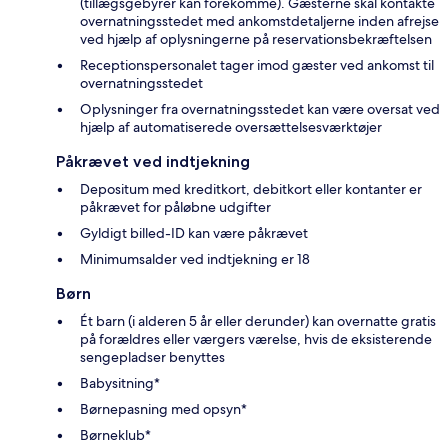
(tillægsgebyrer kan forekomme). Gæsterne skal kontakte
overnatningsstedet med ankomstdetaljerne inden afrejse
ved hjælp af oplysningerne på reservationsbekræftelsen
Receptionspersonalet tager imod gæster ved ankomst til
overnatningsstedet
Oplysninger fra overnatningsstedet kan være oversat ved
hjælp af automatiserede oversættelsesværktøjer
Påkrævet ved indtjekning
Depositum med kreditkort, debitkort eller kontanter er
påkrævet for påløbne udgifter
Gyldigt billed-ID kan være påkrævet
Minimumsalder ved indtjekning er 18
Børn
Ét barn (i alderen 5 år eller derunder) kan overnatte gratis
på forældres eller værgers værelse, hvis de eksisterende
sengepladser benyttes
Babysitning*
Børnepasning med opsyn*
Børneklub*