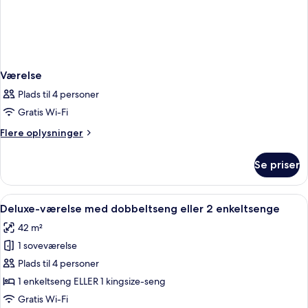
Værelse
Plads til 4 personer
Gratis Wi-Fi
Flere
Flere oplysninger
oplysninger
om
Se priser
Værelse
Indlæs
Et moderne hotelværelse med en stor s
6
Deluxe-værelse med dobbeltseng eller 2 enkeltsenge
alle
42 m²
billeder
1 soveværelse
af
Deluxe-
Plads til 4 personer
værelse
1 enkeltseng ELLER 1 kingsize-seng
med
Gratis Wi-Fi