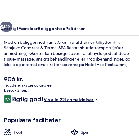
&
Termal
SPA
rige
Næste
Resort
29+
Oversigt
Værelser
Beliggenhed
Politikker
Med en beliggenhed kun 3,5 km fra lufthavnen tilbyder Hills
Sarajevo Congress & Termal SPA Resort shuttletransport (efter
anmodning). Gæster kan besøge spaen for at nyde godt af deep
tissue-massage, ansigtsbehandlinger eller kropsbehandlinger, og
lokale og internationale retter serveres på Hotel Hills Restaurant,
som er åben til morgenmad, frokost og aftensmad. Andre
højdepunkter på dette hotel med luksusfaciliteter omfatter et gratis
Den
906 kr.
vandland, en indendørs pool og en bar ved poolen.
nuværende
inkluderer skatter og gebyrer
pris
1. sep. - 2. sep.
Indendørs pool, sæsonbestemt udendør
er
Anmeldelser
Rigtig godt
8,2
Vis alle 221 anmeldelser
906 kr.
8,2 ud af 10.
Populære faciliteter
Pool
Spa