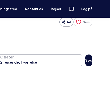
tningssted
Kontakt os
Rejser
Log på
Del
Gem
Gæster
Søg