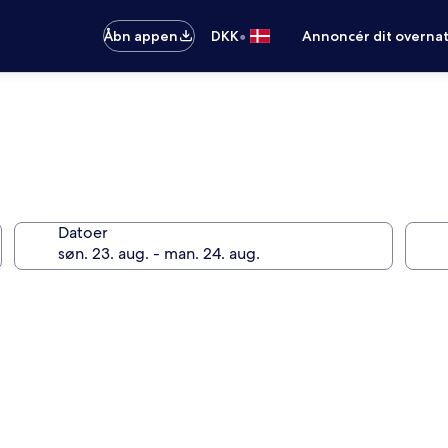
•
Åbn appen
DKK
Annoncér dit overna
Datoer