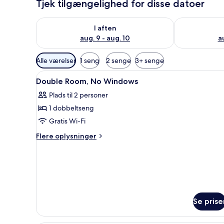
Tjek tilgængelighed for disse datoer
Tjek tilgængelighed for i aften aug. 9 - aug. 10
Tjek tilgængel
I aften
aug. 9 - aug. 10
au
Tilgængelige
Alle værelser
1 seng
2 senge
3+ senge
filtre
Indlæs
Et hotelværelse med en seng, 
for
4
Double Room, No Windows
alle
værelser
Plads til 2 personer
billeder
1 dobbeltseng
af
Double
Gratis Wi-Fi
Room,
Flere
Flere oplysninger
No
oplysninger
om
Windows
Double
Room,
No
Windows
Se prise