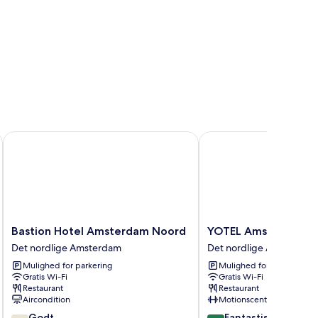
Bastion Hotel Amsterdam Noord
YOTEL Amsterdam
Bastion
YOTEL
Bastion Hotel Amsterdam Noord
YOTEL Amsterdam
Hotel
Amsterdam
Det nordlige Amsterdam
Det nordlige Amsterdam
Amsterdam
Det
Mulighed for parkering
Mulighed for parkering
Noord
nordlige
Gratis Wi-Fi
Gratis Wi-Fi
Det
Amsterdam
Restaurant
Restaurant
nordlige
Aircondition
Motionscenter
Amsterdam
7.4
8.8
Godt
Fantastisk