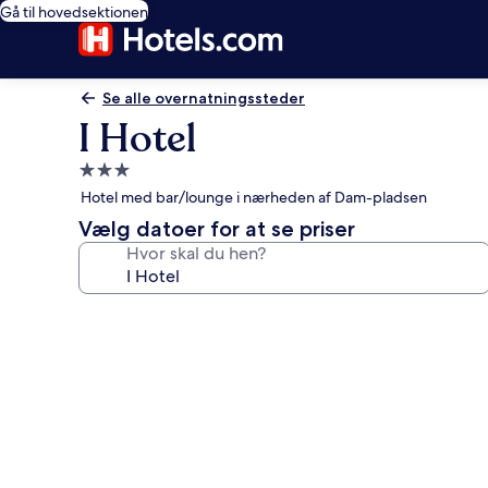
Gå til hovedsektionen
Se alle overnatningssteder
I Hotel
3.0-
stjernet
Hotel med bar/lounge i nærheden af Dam-pladsen
overnatningssted
Vælg datoer for at se priser
Hvor skal du hen?
Billedgalleri
for
I
Hotel