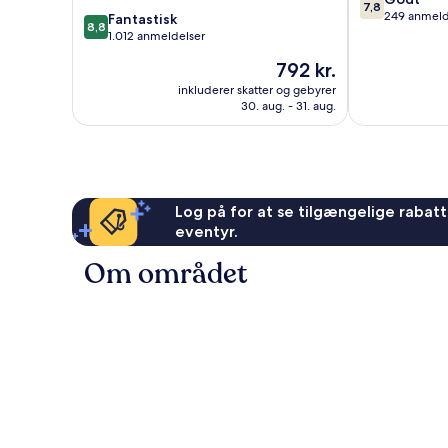
by
7,8
ud
249 anmeld
8.8
IHG
Fantastisk
8,8
af
ud
Det
1.012 anmeldelser
10,
af
nordlige
Prisen
792 kr.
Godt,
10,
Amsterdam
er
249
Fantastisk,
inkluderer skatter og gebyrer
792 kr.
anmeldelser
30. aug. - 31. aug.
1.012
anmeldelser
Log på for at se tilgængelige rabatte
eventyr.
Om området