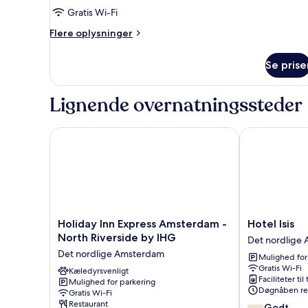
4
Gratis Wi-Fi
personer
Flere
Flere oplysninger
oplysninger
om
Se prise
Værelse
til
4
Lignende overnatningssteder
personer
Holiday Inn Express Amsterdam - North Riverside b
Hotel Isis
Holiday
Hotel
Holiday Inn Express Amsterdam -
Hotel Isis
Inn
Isis
North Riverside by IHG
Det nordlige
Express
Det
Det nordlige Amsterdam
Mulighed for
Amsterdam
nordlige
Gratis Wi-Fi
-
Kæledyrsvenligt
Amsterdam
Faciliteter til
Mulighed for parkering
North
Døgnåben re
Gratis Wi-Fi
Riverside
Restaurant
7.8
Godt