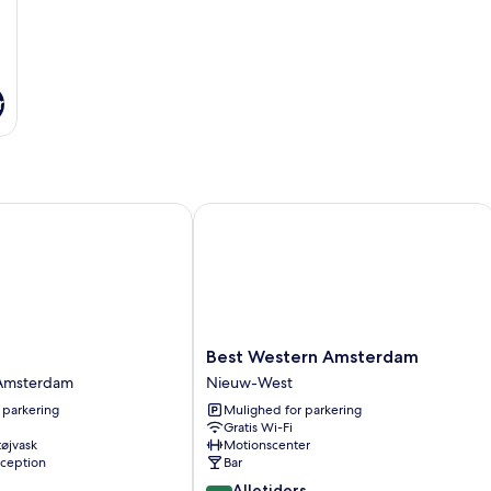
r
y IHG
Best Western Amsterdam
Best
Best Western Amsterdam
Western
 Amsterdam
Nieuw-West
Amsterdam
 parkering
Mulighed for parkering
Nieuw-
Gratis Wi-Fi
West
 tøjvask
Motionscenter
ception
Bar
8.0
Alletiders