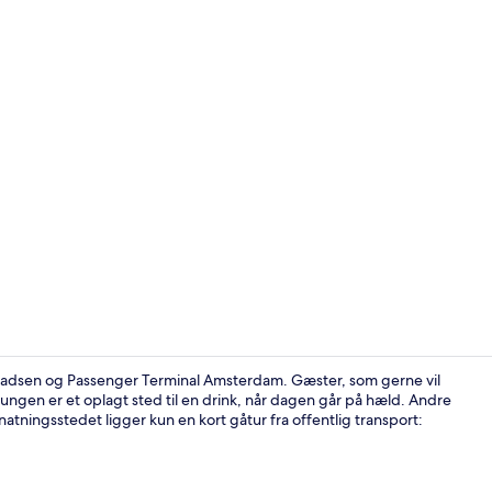
Overnatning
-pladsen og Passenger Terminal Amsterdam. Gæster, som gerne vil
ungen er et oplagt sted til en drink, når dagen går på hæld. Andre
atningsstedet ligger kun en kort gåtur fra offentlig transport:
Dobbeltværel