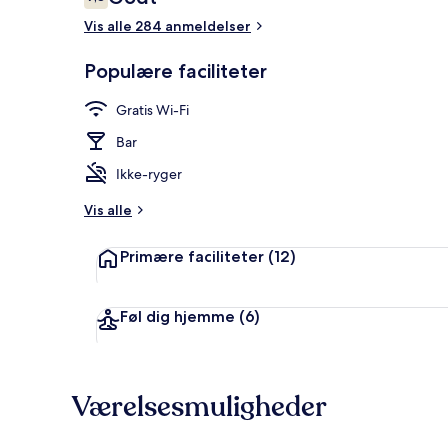
7,8 ud af 10.
Vis alle 284 anmeldelser
Deluxe-værels
Populære faciliteter
Gratis Wi-Fi
Bar
Ikke-ryger
Vis alle
Primære faciliteter
(12)
Føl dig hjemme
(6)
Værelsesmuligheder