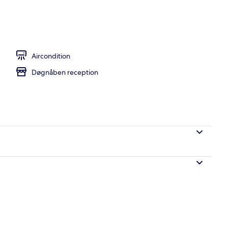
e med dobbeltseng eller 2 enkeltsenge | Skrivebord, gratis Wi-Fi
Aircondition
Døgnåben reception