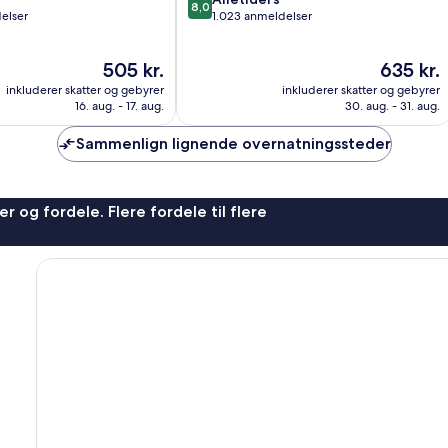
8,0
ud
elser
1.023 anmeldelser
af
10,
Prisen
Prisen
505 kr.
635 kr.
Alletiders,
er
er
1.023
inkluderer skatter og gebyrer
inkluderer skatter og gebyrer
505 kr.
635 kr.
anmeldelser
16. aug. - 17. aug.
30. aug. - 31. aug.
Sammenlign lignende overnatningssteder
r og fordele. Flere fordele til flere