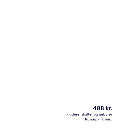
sstedets facade
Kontinental morgenmad hver dag mo
Den
488 kr.
nuværende
inkluderer skatter og gebyrer
pris
16. aug. - 17. aug.
se med dobbeltseng eller 2 enkeltsenge - mezzanin | Trappe
Terrasse/gårdhave
er
488 kr.