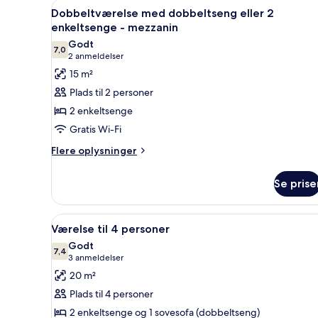
Indlæs
Et moderne soveværelse med e
6
Dobbeltværelse med dobbeltseng eller 2
alle
enkeltsenge - mezzanin
billeder
Godt
7,0
af
7,0 ud af 10
(2
2 anmeldelser
Dobbeltværelse
anmeldelser)
15 m²
med
Plads til 2 personer
dobbeltseng
2 enkeltsenge
eller
Gratis Wi-Fi
2
Flere
enkeltsenge
Flere oplysninger
oplysninger
-
om
mezzanin
Se prise
Dobbeltværelse
med
dobbeltseng
Indlæs
Et hotelværelse med to senge, f
4
eller
Værelse til 4 personer
alle
2
Godt
enkeltsenge
billeder
7,4
7,4 ud af 10
(3
3 anmeldelser
-
af
anmeldelser)
20 m²
mezzanin
Værelse
Plads til 4 personer
til
2 enkeltsenge og 1 sovesofa (dobbeltseng)