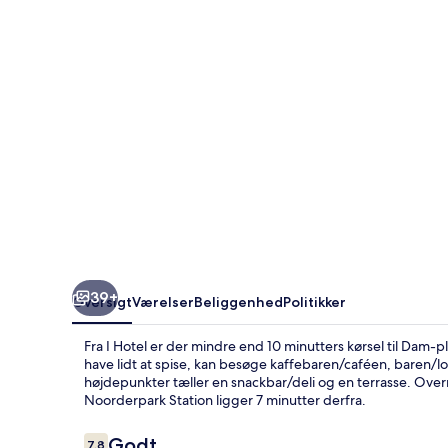
39+
Oversigt
Værelser
Beliggenhed
Politikker
Fra I Hotel er der mindre end 10 minutters kørsel til Dam
have lidt at spise, kan besøge kaffebaren/caféen, baren/lo
højdepunkter tæller en snackbar/deli og en terrasse. Overn
Noorderpark Station ligger 7 minutter derfra.
Anmeldelser
Godt
7,8