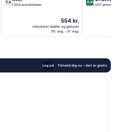
7,4
8,8
ud
ud
1.004 anmeldelser
1.007 anmeldelser
af
af
10,
10,
Prisen
554 kr.
Godt,
Fantastisk,
er
1.004
1.007
inkluderer skatter og gebyrer
inkluderer 
554 kr.
anmeldelser
anmeldelser
30. aug. - 31. aug.
Log på
Tilmeld dig nu – det er gratis