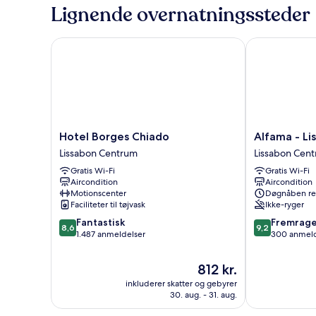
Lignende overnatningssteder
Hotel Borges Chiado
Alfama - Lisb
Hotel
Alfama
Hotel Borges Chiado
Alfama - Li
Borges
-
Lissabon Centrum
Lissabon Cen
Chiado
Lisbon
Gratis Wi-Fi
Gratis Wi-Fi
Lissabon
Lounge
Aircondition
Aircondition
Centrum
Suites
Motionscenter
Døgnåben re
Lissabon
Faciliteter til tøjvask
Ikke-ryger
Centrum
8.6
9.2
Fantastisk
Fremrag
8,6
9,2
ud
ud
1.487 anmeldelser
300 anmeld
af
af
10,
10,
Prisen
812 kr.
Fantastisk,
Fremragende
er
inkluderer skatter og gebyrer
1.487
300
812 kr.
30. aug. - 31. aug.
anmeldelser
anmeldelser