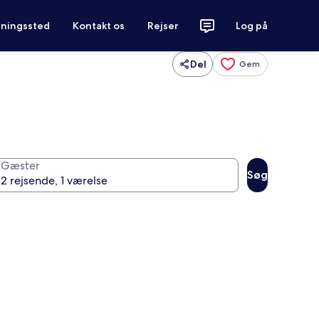
tningssted
Kontakt os
Rejser
Log på
Del
Gem
Gæster
Søg