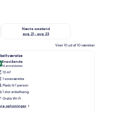
d aug. 14 - aug. 16
Tjek tilgængelighed for næste weekend aug. 21 - aug. 23
Næste weekend
aug. 21 - aug. 23
Viser 10 ud af 10 værelser
æggen.
krivebord med stol, et fjernsyn og et vindue med gardiner.
ndlæs
Et hotelværelse med seng, et natbord, en sto
8
nkeltværelse
le
Enestående
illeder
8
9,8 ud af 10
(14
14 anmeldelser
f
anmeldelser)
13 m²
nkeltværelse
1 soveværelse
Plads til 1 person
1 stor enkeltseng
Gratis Wi-Fi
ere
ere oplysninger
lysninger