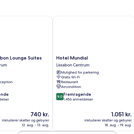
on Lounge Suites
Hotel Mundial
Hotel
sbon Lounge Suites
Hotel Mundial
Mundial
trum
Lissabon Centrum
Lissabon
Mulighed for parkering
Centrum
Gratis Wi-Fi
ception
Restaurant
Aircondition
9.0
ende
Fremragende
9,0
ud
elser
1.456 anmeldelser
af
10,
Prisen
Prisen
740 kr.
1.051 kr.
,
Fremragende,
er
er
inkluderer skatter og gebyrer
inkluderer skatter og gebyrer
1.456
740 kr.
1.051 kr.
12. aug. - 13. aug.
18. aug. - 19. aug.
anmeldelser