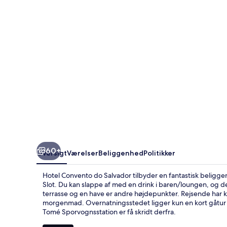
60+
Oversigt
Værelser
Beliggenhed
Politikker
Hotel Convento do Salvador tilbyder en fantastisk beligge
Slot. Du kan slappe af med en drink i baren/loungen, og d
terrasse og en have er andre højdepunkter. Rejsende har
morgenmad. Overnatningsstedet ligger kun en kort gåtur fr
Tomé Sporvognsstation er få skridt derfra.