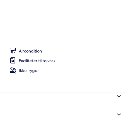
stedets facade – aften/nat
Aircondition
Faciliteter til tøjvask
Ikke-ryger