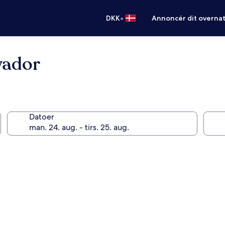
•
DKK
Annoncér dit overna
vador
Datoer