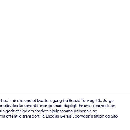
Receptionssa
nhed, mindre end et kvarters gang fra Rossio Torv og São Jorge
er tilbydes kontinental morgenmad dagligt. En snackbar/deli, en
 kun godt at sige om stedets hjælpsomme personale og
Terrasse/gå
a offentlig transport: R. Escolas Gerais Sporvognsstation og São