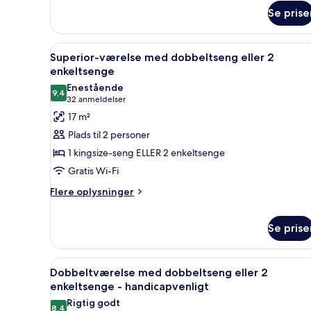
Se prise
Indlæs
Et hotelværelse med to senge, 
9
Superior-værelse med dobbeltseng eller 2
alle
enkeltsenge
billeder
Enestående
9,4
af
9,4 ud af 10
(32
32 anmeldelser
Superior-
anmeldelser)
17 m²
værelse
Plads til 2 personer
med
1 kingsize-seng ELLER 2 enkeltsenge
dobbeltseng
Gratis Wi-Fi
eller
Flere
2
Flere oplysninger
oplysninger
enkeltsenge
om
Se prise
Superior-
værelse
med
Indlæs
Et hotelværelse med en seng, e
dobbeltseng
9
Dobbeltværelse med dobbeltseng eller 2
eller
alle
enkeltsenge - handicapvenligt
2
billeder
Rigtig godt
enkeltsenge
8,4