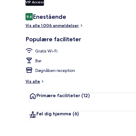
VIP Access
Anmeldelser
Enestående
9,4
9,4 ud af 10.
Overnatnings
Vis alle 1.006 anmeldelser
Populære faciliteter
Gratis Wi-Fi
Bar
Døgnåben reception
Vis alle
Primære faciliteter
(12)
Føl dig hjemme
(6)