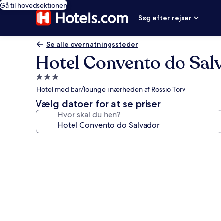
Gå til hovedsektionen
Søg efter rejser
Se alle overnatningssteder
Hotel Convento do Sal
3.0-
stjernet
Hotel med bar/lounge i nærheden af Rossio Torv
overnatningssted
Vælg datoer for at se priser
Hvor skal du hen?
Billedgalleri
for
Hotel
Convento
do
Salvador