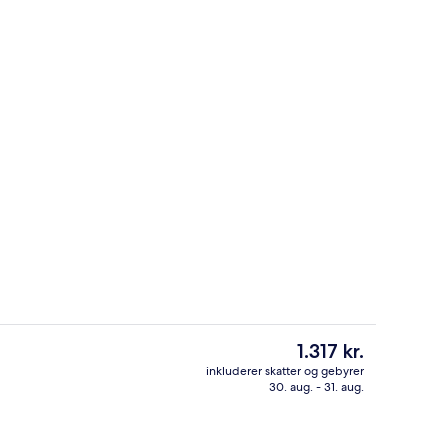
l
Udsigt fra værelset
Den
1.317 kr.
nuværende
inkluderer skatter og gebyrer
pris
30. aug. - 31. aug.
rdhave
Område for børn
er
1.317 kr.