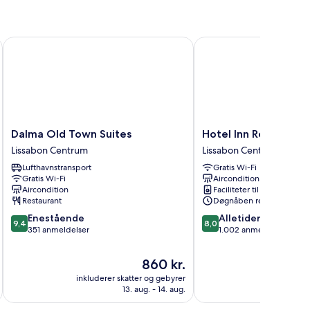
Dalma Old Town Suites
Hotel Inn Rossio
Dalma
Hotel
Dalma Old Town Suites
Hotel Inn Rossio
Old
Inn
Lissabon Centrum
Lissabon Centrum
Town
Rossio
Lufthavnstransport
Gratis Wi-Fi
Suites
Lissabon
Gratis Wi-Fi
Aircondition
Lissabon
Centrum
Aircondition
Faciliteter til tøjvask
Centrum
Restaurant
Døgnåben reception
9.4
8.0
Enestående
Alletiders
9,4
8,0
ud
ud
351 anmeldelser
1.002 anmeldelser
af
af
10,
10,
Prisen
860 kr.
Enestående,
Alletiders,
er
inkluderer skatter og gebyrer
inkluderer 
351
1.002
860 kr.
13. aug. - 14. aug.
anmeldelser
anmeldelser