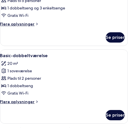
Basic-
Plads til 5 personer
værelse
1 dobbeltseng og 3 enkeltsenge
Gratis Wi-Fi
Flere
Flere oplysninger
oplysninger
om
Se priser
Basic-
værelse
Indlæs
Et soveværelse med seng, skrivebord, 
10
Basic-dobbeltværelse
alle
20 m²
billeder
1 soveværelse
af
Basic-
Plads til 2 personer
dobbeltværelse
1 dobbeltseng
Gratis Wi-Fi
Flere
Flere oplysninger
oplysninger
om
Se priser
Basic-
dobbeltværelse