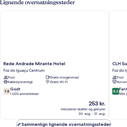
Lignende overnatningssteder
Rede Andrade Mirante Hotel
CLH Suít
Rede
CLH
Rede Andrade Mirante Hotel
CLH Su
Andrade
Suítes
Foz do Iguaçu Centrum
Foz do 
Mirante
Foz
Pool
Gratis morgenmad
Pool
Hotel
do
Kæledyrsvenligt
Gratis Wi-Fi
Aircon
Foz
Iguaçu
do
Foz
7.8
8.6
Godt
Fant
7,8
8,6
Iguaçu
do
ud
ud
1.003 anmeldelser
956 
Centrum
Iguaçu
af
af
Prisen
253 kr.
Centru
10,
10,
er
Godt,
Fantasti
inkluderer skatter og gebyrer
253 kr.
30. aug. - 31. aug.
1.003
956
anmeldelser
anmelde
Sammenlign lignende overnatningssteder