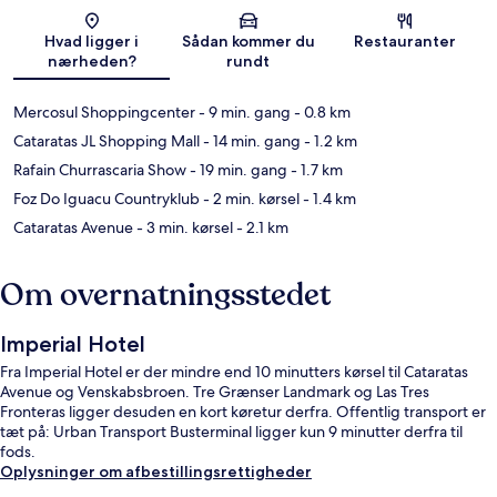
Kort
Hvad ligger i
Sådan kommer du
Restauranter
nærheden?
rundt
Mercosul Shoppingcenter
- 9 min. gang
- 0.8 km
Cataratas JL Shopping Mall
- 14 min. gang
- 1.2 km
Rafain Churrascaria Show
- 19 min. gang
- 1.7 km
Foz Do Iguacu Countryklub
- 2 min. kørsel
- 1.4 km
Cataratas Avenue
- 3 min. kørsel
- 2.1 km
Om overnatningsstedet
Imperial Hotel
Fra Imperial Hotel er der mindre end 10 minutters kørsel til Cataratas
Avenue og Venskabsbroen. Tre Grænser Landmark og Las Tres
Fronteras ligger desuden en kort køretur derfra. Offentlig transport er
tæt på: Urban Transport Busterminal ligger kun 9 minutter derfra til
fods.
Oplysninger om afbestillingsrettigheder