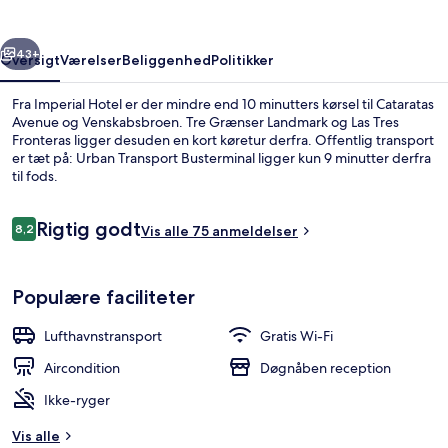
rige
Næste
43+
Oversigt
Værelser
Beliggenhed
Politikker
Fra Imperial Hotel er der mindre end 10 minutters kørsel til Cataratas
Avenue og Venskabsbroen. Tre Grænser Landmark og Las Tres
Fronteras ligger desuden en kort køretur derfra. Offentlig transport
er tæt på: Urban Transport Busterminal ligger kun 9 minutter derfra
til fods.
Anmeldelser
Rigtig godt
8,2
Vis alle 75 anmeldelser
8,2 ud af 10.
Værelse med 2 enkeltsenge | 1 sovevære
Populære faciliteter
Lufthavnstransport
Gratis Wi-Fi
Aircondition
Døgnåben reception
Ikke-ryger
Vis alle