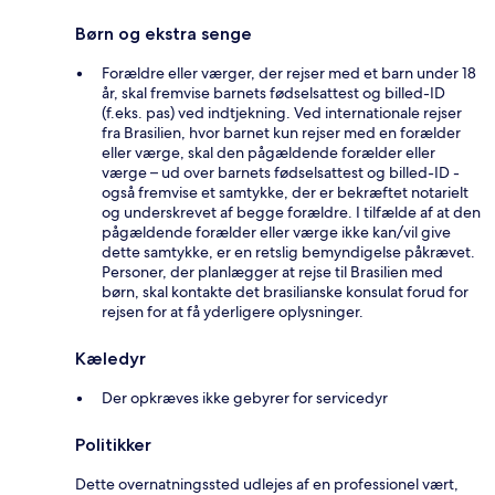
Børn og ekstra senge
Forældre eller værger, der rejser med et barn under 18
år, skal fremvise barnets fødselsattest og billed-ID
(f.eks. pas) ved indtjekning. Ved internationale rejser
fra Brasilien, hvor barnet kun rejser med en forælder
eller værge, skal den pågældende forælder eller
værge – ud over barnets fødselsattest og billed-ID -
også fremvise et samtykke, der er bekræftet notarielt
og underskrevet af begge forældre. I tilfælde af at den
pågældende forælder eller værge ikke kan/vil give
dette samtykke, er en retslig bemyndigelse påkrævet.
Personer, der planlægger at rejse til Brasilien med
børn, skal kontakte det brasilianske konsulat forud for
rejsen for at få yderligere oplysninger.
Kæledyr
Der opkræves ikke gebyrer for servicedyr
Politikker
Dette overnatningssted udlejes af en professionel vært,