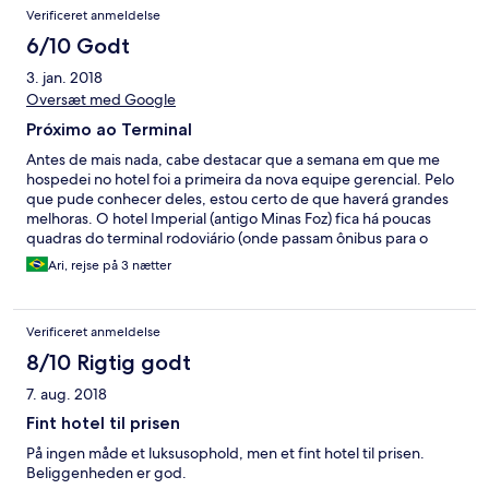
frente entoa prático para colocar o carro . A localização é boa ,
Verificeret anmeldelse
bem em Frente à feirinha. Precisam realmente fazer uma boa
pintura na frente , dar uma ajeitada na recepção e reorganizar os
6/10 Godt
corredores quanto aos ar condicionado z
3. jan. 2018
Oversæt med Google
Próximo ao Terminal
Antes de mais nada, cabe destacar que a semana em que me
hospedei no hotel foi a primeira da nova equipe gerencial. Pelo
que pude conhecer deles, estou certo de que haverá grandes
melhoras. O hotel Imperial (antigo Minas Foz) fica há poucas
quadras do terminal rodoviário (onde passam ônibus para o
Marco, Templo Budista, Mesquita, Paraguai, Argentina, etc).
Ari, rejse på 3 nætter
Neste ponto, a localização do hotel facilita a locomoção na
cidade. A estrutura do hotel é antiga. As trancas são com chaves
(e não cartão magnético) e o quarto simples, com ar
Verificeret anmeldelse
condicionado e tv antiga (de tubo). Pelo baixo custo, é um bom
local apenas para repousar a noite, e ficar o dia todo rodando
8/10 Rigtig godt
pelos pontos turísticos. O café da manhã é modesto, mas do
7. aug. 2018
primeiro dia ao último que fiquei (o primeiro dia que fiquei foi o
segundo da nova administração) houve uma melhora de 100%
Fint hotel til prisen
na estrutura e diversidade - apesar de ainda ser modesto e
På ingen måde et luksusophold, men et fint hotel til prisen.
simples, atende às necessidades. Apesar de uma estrutura que
Beliggenheden er god.
ainda precise de muitas reformas, o que realmente pesa a favor