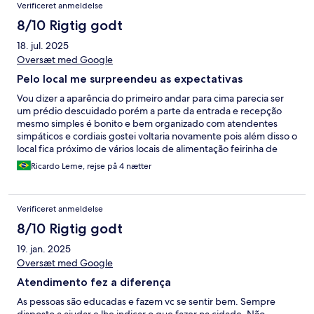
Verificeret anmeldelse
8/10 Rigtig godt
18. jul. 2025
Oversæt med Google
Pelo local me surpreendeu as expectativas
Vou dizer a aparência do primeiro andar para cima parecia ser
um prédio descuidado porém a parte da entrada e recepção
mesmo simples é bonito e bem organizado com atendentes
simpáticos e cordiais gostei voltaria novamente pois além disso o
local fica próximo de vários locais de alimentação feirinha de
compra supermercado e para quem gosta de acessar
Ricardo Leme, rejse på 4 nætter
transporte urbano próximo do terminal de ônibus da cidade e o
interior dos quartos mesmo simples são confortáveis e
silenciosos.
Verificeret anmeldelse
8/10 Rigtig godt
19. jan. 2025
Oversæt med Google
Atendimento fez a diferença
As pessoas são educadas e fazem vc se sentir bem. Sempre