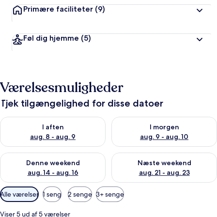
Primære faciliteter
(9)
Føl dig hjemme
(5)
Værelsesmuligheder
Tjek tilgængelighed for disse datoer
Tjek tilgængelighed for i aften aug. 8 - aug. 9
Tjek tilgængelighed for i morg
I aften
I morgen
aug. 8 - aug. 9
aug. 9 - aug. 10
Tjek tilgængelighed for denne weekend aug. 14 - aug. 16
Tjek tilgængelighed for næste
Denne weekend
Næste weekend
aug. 14 - aug. 16
aug. 21 - aug. 23
Tilgængelige
Alle værelser
1 seng
2 senge
3+ senge
filtre
for
Viser 5 ud af 5 værelser