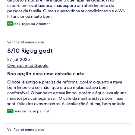
disposto a ajudar e lhe indicar o que fazer na cidade. Não
espere um local luxuoso, mas espere um atendimento de
pessoas da família. O meu quarto tinha ar condicionado e o Wi-
Fi funcionou muito bem.
Max, rejse på 2 nætter
Verificeret anmeldelse
8/10 Rigtig godt
27. jul. 2025
Oversæt med Google
Boa opção para uma estadia curta
O hotel é antigo e precisa de reforma, porém o quarto estava
bem limpo e o colchão, que era de molas, estava bem
confortável. O banheiro estava limpo, porém a água leva alguns
minutos pra começar a sair. O café da manhã estava bom, mas
senti falta dos ovos mexidos. A localização é ótima, bem ao lado
do centro, e a duas quadras da avenida JK. A senhora que
Douglas, rejse på 1 nat
atendia no balcão era muito simpática.
Verificeret anmeldelse