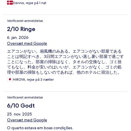
do hotel é o pessoal extremamente solícito e simpático. Tive
Dennis, rejse på 1 nat
problemas iniciais no quarto que fiquei, e prontamente
substituiram e resolveram sem problemas, além de toda a
prestatividade de nos dar informações sobre a cidade. Também
Verificeret anmeldelse
oferecem transporte próprio para os pontos turísticos, com
preço à parte.
2/10 Ringe
6. jan. 2026
Oversæt med Google
エアコンがない。扇風機のみある。エアコンがない部屋である
ことは明記すべき。3日間エアコンがない蒸し暑い部屋で過ごす
ことになった。部屋の掃除はなく、タオルの交換なし、ゴミ捨
てもなし。料金が安いのはいいが、エアコンがなく、ゴミの処
理や部屋の掃除もしないのであれば、他のホテルに宿泊した。
HIROYA, rejse på 3 nætter
Verificeret anmeldelse
6/10 Godt
25. nov. 2025
Oversæt med Google
O quarto estava em boas condições.