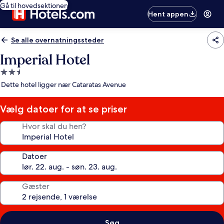
Gå til hovedsektionen
Hent appen
Se alle overnatningssteder
Imperial Hotel
2.5-
stjernet
Dette hotel ligger nær Cataratas Avenue
overnatningssted
Vælg datoer for at se priser
Hvor skal du hen?
Datoer
Gæster
Søg