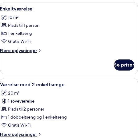
værelser
Indlæs
En enkeltseng med hvide sengetøj i e
6
Enkeltværelse
alle
10 m²
billeder
Plads til 1 person
af
Enkeltværelse
1 enkeltseng
Gratis Wi-Fi
Flere
Flere oplysninger
oplysninger
om
Se priser
Enkeltværelse
Indlæs
Et lille, rent værelse med to senge, en
11
Værelse med 2 enkeltsenge
alle
20 m²
billeder
1 soveværelse
af
Værelse
Plads til 2 personer
med
1 dobbeltseng og 1 enkeltseng
2
Gratis Wi-Fi
enkeltsenge
Flere
Flere oplysninger