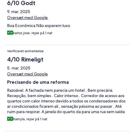
6/10 Godt
9. mar. 2025
Oversæt med Google
Boa Econômica Não esperem luxo
karlos jose, rejse på 1 nat
Verificeret anmeldelse
4/10 Rimeligt
5. mar. 2025
Oversæt med Google
Precisando de uma reforma
Razoável. A fachada nem parecia um hotel . Bem precária.
Recepção, bem simples . Calor intenso . Corredor de acesso aos
quartos com calor intenso devido a todos os condensadores dos
ar condicionados ficarem ali , sensação péssima ao passar . Até
ruim para respirar. A janela do quarto da para uma rua sem saída
, no qual a imundices de lixos e craqueiros dá um ar pior ainda .
Kamyla, rejse på 1 nat
Funciarios da recepção na sempre prestativos e a Sra da limpeza
tb sempre gentil . Possui estacionamento conveniado bem em