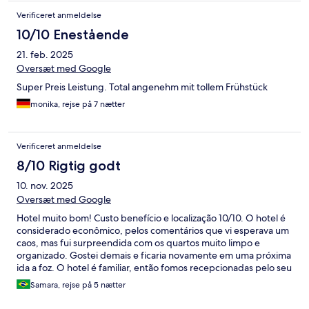
Verificeret anmeldelse
10/10 Enestående
21. feb. 2025
Oversæt med Google
Super Preis Leistung. Total angenehm mit tollem Frühstück
monika, rejse på 7 nætter
Verificeret anmeldelse
8/10 Rigtig godt
10. nov. 2025
Oversæt med Google
Hotel muito bom! Custo benefício e localização 10/10. O hotel é
considerado econômico, pelos comentários que vi esperava um
caos, mas fui surpreendida com os quartos muito limpo e
organizado. Gostei demais e ficaria novamente em uma próxima
ida a foz. O hotel é familiar, então fomos recepcionadas pelo seu
Pedro que é um amor de pessoa e muito educado e tivemos
Samara, rejse på 5 nætter
também contato com sua esposa que limpa os quartos e deixa
tudo cheirosinho e a filha que fica na recepção também muito