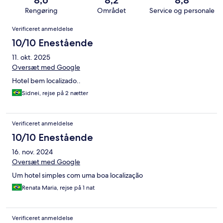
8,6
8,2
8,8
Rengøring
Området
Service og personale
Anmeldelser
Verificeret anmeldelse
10/10 Enestående
11. okt. 2025
Oversæt med Google
Hotel bem localizado..
Sidnei, rejse på 2 nætter
Verificeret anmeldelse
10/10 Enestående
16. nov. 2024
Oversæt med Google
Um hotel simples com uma boa localização
Renata Maria, rejse på 1 nat
Verificeret anmeldelse