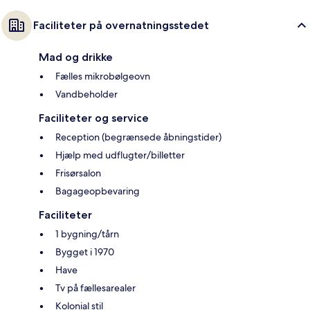
Faciliteter på overnatningsstedet
Mad og drikke
Fælles mikrobølgeovn
Vandbeholder
Faciliteter og service
Reception (begrænsede åbningstider)
Hjælp med udflugter/billetter
Frisørsalon
Bagageopbevaring
Faciliteter
1 bygning/tårn
Bygget i 1970
Have
Tv på fællesarealer
Kolonial stil