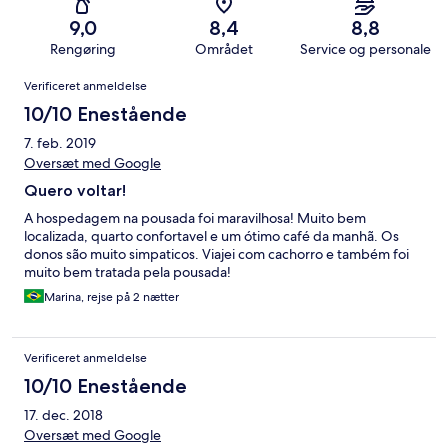
9,0
8,4
8,8
Rengøring
Området
Service og personale
Anmeldelser
Verificeret anmeldelse
10/10 Enestående
7. feb. 2019
Oversæt med Google
Quero voltar!
A hospedagem na pousada foi maravilhosa! Muito bem
localizada, quarto confortavel e um ótimo café da manhã. Os
donos são muito simpaticos. Viajei com cachorro e também foi
muito bem tratada pela pousada!
Marina, rejse på 2 nætter
Verificeret anmeldelse
10/10 Enestående
17. dec. 2018
Oversæt med Google