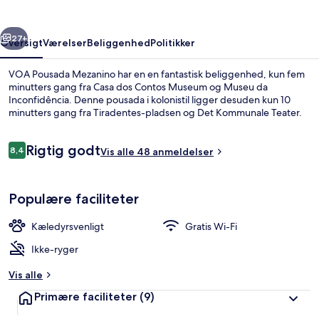
rige
Næste
27+
Oversigt
Værelser
Beliggenhed
Politikker
VOA Pousada Mezanino har en en fantastisk beliggenhed, kun fem
minutters gang fra Casa dos Contos Museum og Museu da
Inconfidência. Denne pousada i kolonistil ligger desuden kun 10
minutters gang fra Tiradentes-pladsen og Det Kommunale Teater.
Anmeldelser
Rigtig godt
8,4
Vis alle 48 anmeldelser
8,4 ud af 10.
Morgenmåltid
Populære faciliteter
Kæledyrsvenligt
Gratis Wi-Fi
Ikke-ryger
Vis alle
Primære faciliteter
(9)