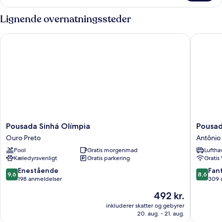
Duas
Camas
Lignende overnatningssteder
de
Solteiro
Pousada Sinhá Olímpia
Pousada
Pousada
Pousada
Pousada Sinhá Olímpia
Pousad
Sinhá
Casa
Ouro Preto
Antônio 
Olímpia
dos
Pool
Gratis morgenmad
Luftha
Ouro
Contos
Kæledyrsvenligt
Gratis parkering
Gratis
Preto
Antônio
Dias
9.6
8.6
Enestående
Fant
9,6
8,6
ud
ud
198 anmeldelser
309 
af
af
Prisen
492 kr.
10,
10,
er
Enestående,
Fantasti
inkluderer skatter og gebyrer
492 kr.
20. aug. - 21. aug.
198
309