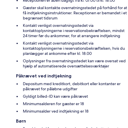
Receptionen er åben dagligt fra kl. 07.00 til kl. 18.00
Gæster skal kontakte overnatningsstedet på forhånd for at
få indtjekningsinstruktioner. Receptionen er bemandet i et
begrænset tidsrum
Kontakt venligst overnatningsstedet via
kontaktoplysningerne i reservationsbekræftelsen, mindst
24 timer før du ankommer, for at arrangere indtjekning
Kontakt venligst overnatningsstedet via
kontaktoplysningerne i reservationsbekræftelsen, hvis du
planlægger at ankomme efter kl. 18.00
Oplysninger fra overnatningsstedet kan være oversat ved
hjælp af automatiserede oversættelsesværktøjer
Påkrævet ved indtjekning
Depositum med kreditkort, debitkort eller kontanter er
påkrævet for påløbne udgifter
Gyldigt billed-ID kan være påkrævet
Minimumsalderen for gæster er 18
Minimumsalder ved indtjekning er 18
Børn