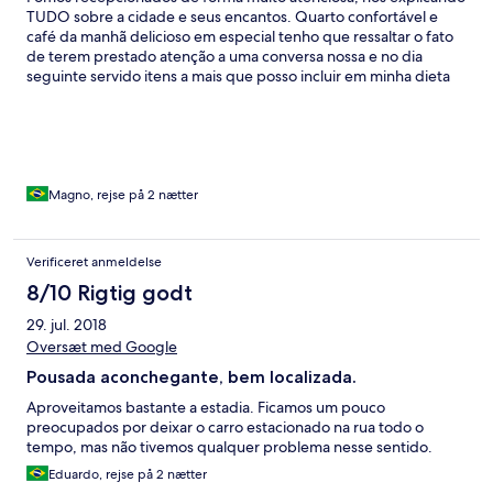
TUDO sobre a cidade e seus encantos. Quarto confortável e
café da manhã delicioso em especial tenho que ressaltar o fato
de terem prestado atenção a uma conversa nossa e no dia
seguinte servido itens a mais que posso incluir em minha dieta
(não como animais) o que achei de extrema delicadeza. Nos
aconselhou de forma correta sobre o que fazer, onde ir e a
deixar o carro estacionado (rs). Me hospedaria com certeza
novamente.
Magno, rejse på 2 nætter
Verificeret anmeldelse
8/10 Rigtig godt
29. jul. 2018
Oversæt med Google
Pousada aconchegante, bem localizada.
Aproveitamos bastante a estadia. Ficamos um pouco
preocupados por deixar o carro estacionado na rua todo o
tempo, mas não tivemos qualquer problema nesse sentido.
Eduardo, rejse på 2 nætter