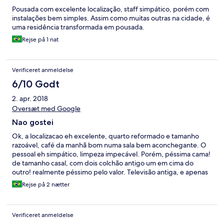
Pousada com excelente localização, staff simpático, porém com
instalações bem simples. Assim como muitas outras na cidade, é
uma residência transformada em pousada.
Rejse på 1 nat
Verificeret anmeldelse
6/10 Godt
2. apr. 2018
Oversæt med Google
Nao gostei
Ok, a localizacao eh excelente, quarto reformado e tamanho
razoável, café da manhã bom numa sala bem aconchegante. O
pessoal eh simpático, limpeza impecável. Porém, péssima cama!
de tamanho casal, com dois colchão antigo um em cima do
outro! realmente péssimo pelo valor. Televisão antiga, e apenas
uma cadeira e uma mesa pequenina.
Rejse på 2 nætter
Verificeret anmeldelse