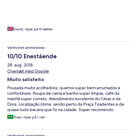
is simple, very friendly, quiet, clean and comfortable. Breakfast
is good, with amazing views of the rooftops and hills beyond -
good for birdwatchers. Excellent transfer service from Belo
Horizonte Confins airport with Esse Trem Turismo (book via
www.ouropretomg.com).
David, rejse på 4 nætter
Verificeret anmeldelse
10/10 Enestående
28. aug. 2018
Oversæt med Google
Muito satisfeito
Pousada muito acolhedora, quartos super bem arrumados e
confortáveis. Roupa de cama e banho super limpas, café da
manhã super correto. Atendimento excelente do César e da
Dora. Localização ótima, sendo perto da Praça Tiradentes e de
quase tudo bacana que fiz na cidade. Super recomendo.
Thais, rejse på 1 nat
Verificeret anmeldelse