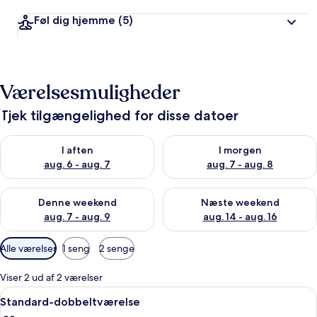
Føl dig hjemme
(5)
Værelsesmuligheder
Tjek tilgængelighed for disse datoer
Tjek tilgængelighed for i aften aug. 6 - aug. 7
Tjek tilgængelighed for i morg
I aften
I morgen
aug. 6 - aug. 7
aug. 7 - aug. 8
Tjek tilgængelighed for denne weekend aug. 7 - aug. 9
Tjek tilgængelighed for næste
Denne weekend
Næste weekend
aug. 7 - aug. 9
aug. 14 - aug. 16
Tilgængelige
Alle værelser
1 seng
2 senge
filtre
for
Viser 2 ud af 2 værelser
værelser
Indlæs
Et lille, rent værelse med en seng, et r
11
Standard-dobbeltværelse
alle