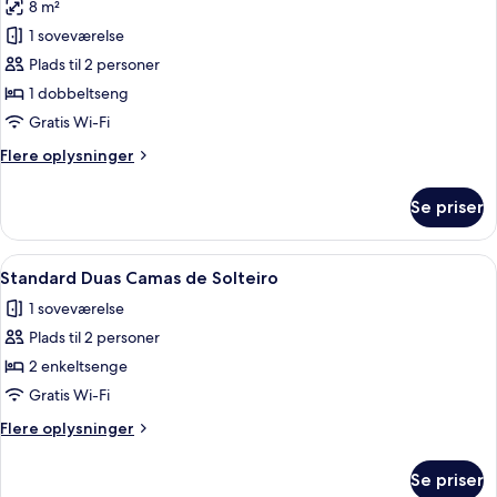
8 m²
billeder
1 soveværelse
af
Standard-
Plads til 2 personer
dobbeltværelse
1 dobbeltseng
Gratis Wi-Fi
Flere
Flere oplysninger
oplysninger
om
Se priser
Standard-
dobbeltværelse
Indlæs
Et lille, rent værelse med to senge, tr
3
Standard Duas Camas de Solteiro
alle
1 soveværelse
billeder
Plads til 2 personer
af
Standard
2 enkeltsenge
Duas
Gratis Wi-Fi
Camas
Flere
Flere oplysninger
de
oplysninger
Solteiro
om
Se priser
Standard