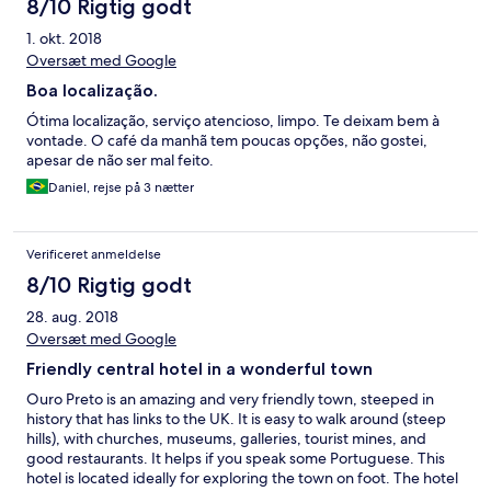
8/10 Rigtig godt
1. okt. 2018
Oversæt med Google
Boa localização.
Ótima localização, serviço atencioso, limpo. Te deixam bem à
vontade. O café da manhã tem poucas opções, não gostei,
apesar de não ser mal feito.
Daniel, rejse på 3 nætter
Verificeret anmeldelse
8/10 Rigtig godt
28. aug. 2018
Oversæt med Google
Friendly central hotel in a wonderful town
Ouro Preto is an amazing and very friendly town, steeped in
history that has links to the UK. It is easy to walk around (steep
hills), with churches, museums, galleries, tourist mines, and
good restaurants. It helps if you speak some Portuguese. This
hotel is located ideally for exploring the town on foot. The hotel