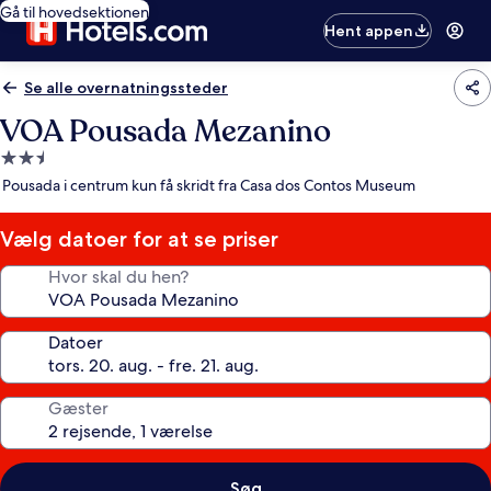
Gå til hovedsektionen
Hent appen
Se alle overnatningssteder
VOA Pousada Mezanino
2.5-
stjernet
Pousada i centrum kun få skridt fra Casa dos Contos Museum
overnatningssted
Vælg datoer for at se priser
Hvor skal du hen?
Datoer
Gæster
Søg