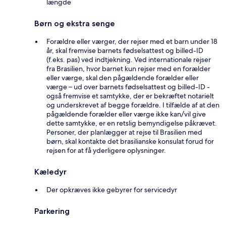
længde
Børn og ekstra senge
Forældre eller værger, der rejser med et barn under 18
år, skal fremvise barnets fødselsattest og billed-ID
(f.eks. pas) ved indtjekning. Ved internationale rejser
fra Brasilien, hvor barnet kun rejser med en forælder
eller værge, skal den pågældende forælder eller
værge – ud over barnets fødselsattest og billed-ID -
også fremvise et samtykke, der er bekræftet notarielt
og underskrevet af begge forældre. I tilfælde af at den
pågældende forælder eller værge ikke kan/vil give
dette samtykke, er en retslig bemyndigelse påkrævet.
Personer, der planlægger at rejse til Brasilien med
børn, skal kontakte det brasilianske konsulat forud for
rejsen for at få yderligere oplysninger.
Kæledyr
Der opkræves ikke gebyrer for servicedyr
Parkering