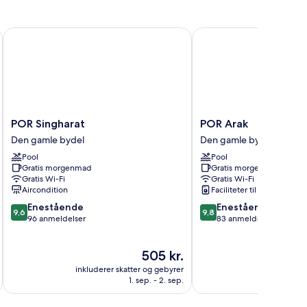
POR Singharat
POR Arak
POR
POR
POR Singharat
POR Arak
Singharat
Arak
Den gamle bydel
Den gamle bydel
Den
Den
Pool
Pool
gamle
gamle
Gratis morgenmad
Gratis morgenmad
bydel
bydel
Gratis Wi-Fi
Gratis Wi-Fi
Aircondition
Faciliteter til tøjvask
9.6
9.8
Enestående
Enestående
9,6
9,8
ud
ud
96 anmeldelser
83 anmeldelser
af
af
10,
10,
Prisen
505 kr.
Enestående,
Enestående,
er
96
83
inkluderer skatter og gebyrer
inkluderer 
505 kr.
anmeldelser
anmeldelser
1. sep. - 2. sep.