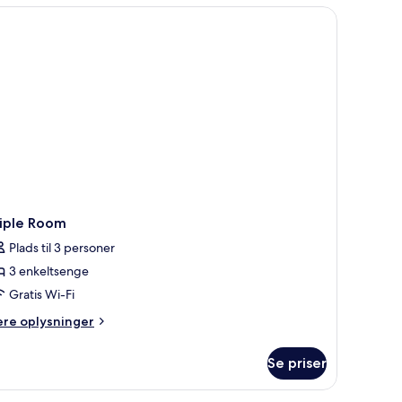
dult
bord, lydisolering
ly)
riple Room
Plads til 3 personer
3 enkeltsenge
Gratis Wi-Fi
ere
ere oplysninger
lysninger
m
Se priser
iple
oom