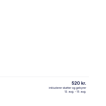
Gratis engelsk morgenmad hver dag
Den
520 kr.
nuværende
inkluderer skatter og gebyrer
pris
12. aug. - 13. aug.
Standard-dobbeltværelse (Adult Only)
er
520 kr.