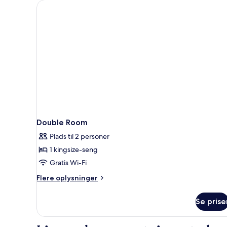
Double Room
Plads til 2 personer
1 kingsize-seng
Gratis Wi-Fi
Flere
Flere oplysninger
oplysninger
om
Se prise
Double
Room