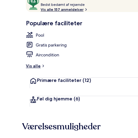
B
ud
Bedst bedømt af rejsende
e
Vis alle 157 anmeldelser
af
d
10,
Terrasse/går
s
Populære faciliteter
Gæstefavoritter
t
Pool
b
e
Gratis parkering
d
ø
Aircondition
m
t
Vis alle
a
Primære faciliteter
(12)
f
r
e
Føl dig hjemme
(6)
j
s
e
n
Værelsesmuligheder
d
e