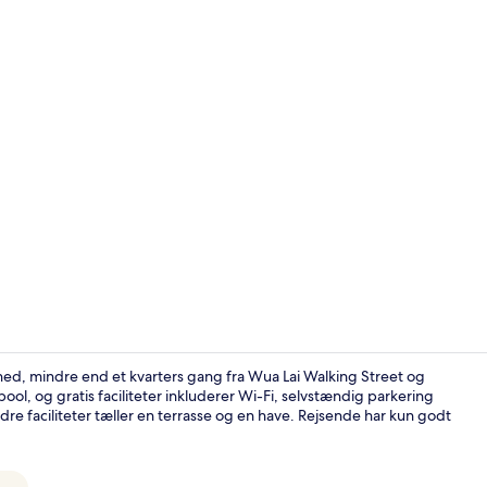
Lobby
hed, mindre end et kvarters gang fra Wua Lai Walking Street og
 og gratis faciliteter inkluderer Wi-Fi, selvstændig parkering
ndre faciliteter tæller en terrasse og en have. Rejsende har kun godt
Interiør