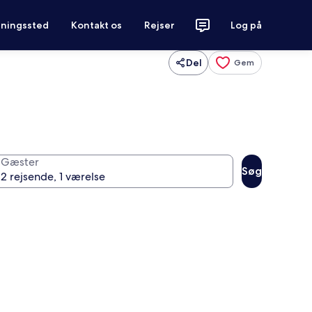
tningssted
Kontakt os
Rejser
Log på
Del
Gem
Gæster
Søg