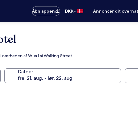
•
Åbn appen
DKK
Annoncér dit overna
tel
 i nærheden af Wua Lai Walking Street
Datoer