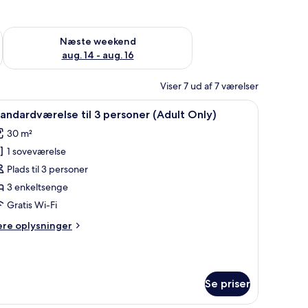
d aug. 7 - aug. 9
Tjek tilgængelighed for næste weekend aug. 14 - aug. 16
Næste weekend
aug. 14 - aug. 16
Viser 7 ud af 7 værelser
ult Only) | Udsigt fra værelset
ndlæs
Et hotelværelse med to senge, et skrivebord, e
11
andardværelse til 3 personer (Adult Only)
le
30 m²
illeder
1 soveværelse
f
tandardværelse
Plads til 3 personer
l
3 enkeltsenge
Gratis Wi-Fi
ersoner
ere
ere oplysninger
Adult
lysninger
nly)
m
andardværelse
Se priser
rsoner