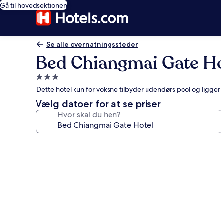
Gå til hovedsektionen
Se alle overnatningssteder
Bed Chiangmai Gate Ho
3.0-
stjernet
Dette hotel kun for voksne tilbyder udendørs pool og ligger
overnatningssted
Vælg datoer for at se priser
Hvor skal du hen?
Billedgalleri
for
Bed
Chiangmai
Gate
Hotel