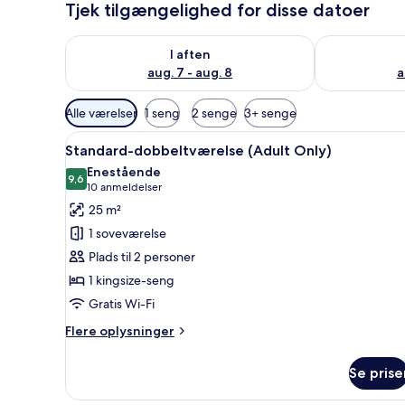
Tjek tilgængelighed for disse datoer
Tjek tilgængelighed for i aften aug. 7 - aug. 8
Tjek tilgænge
I aften
aug. 7 - aug. 8
a
Tilgængelige
Alle værelser
1 seng
2 senge
3+ senge
filtre
Indlæs
Et moderne hotelværelse med e
for
12
Standard-dobbeltværelse (Adult Only)
alle
værelser
Enestående
billeder
9,6
9,6 ud af 10
(10
10 anmeldelser
af
anmeldelser)
25 m²
Standard-
1 soveværelse
dobbeltværelse
Plads til 2 personer
(Adult
1 kingsize-seng
Only)
Gratis Wi-Fi
Flere
Flere oplysninger
oplysninger
om
Se prise
Standard-
dobbeltværelse