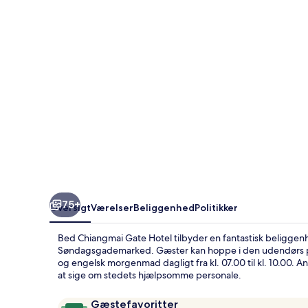
75+
Oversigt
Værelser
Beliggenhed
Politikker
Bed Chiangmai Gate Hotel tilbyder en fantastisk beliggen
Søndagsgademarked. Gæster kan hoppe i den udendørs pool,
og engelsk morgenmad dagligt fra kl. 07.00 til kl. 10.00. A
at sige om stedets hjælpsomme personale.
Anmeldelser
9,6
Gæstefavoritter