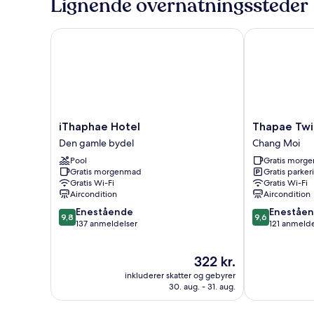
Lignende overnatningssteder
iThaphae Hotel
Thapae Twins
iThaphae
Thapae
iThaphae Hotel
Thapae Twi
Hotel
Twins
Den gamle bydel
Chang Moi
Den
Hotel
Pool
Gratis morg
gamle
Chang
Gratis morgenmad
Gratis parker
bydel
Moi
Gratis Wi-Fi
Gratis Wi-Fi
Aircondition
Aircondition
9.8
9.6
Enestående
Eneståe
9,8
9,6
ud
ud
137 anmeldelser
121 anmelde
af
af
10,
10,
Prisen
322 kr.
Enestående,
Enestående,
er
137
121
inkluderer skatter og gebyrer
322 kr.
anmeldelser
anmeldelser
30. aug. - 31. aug.