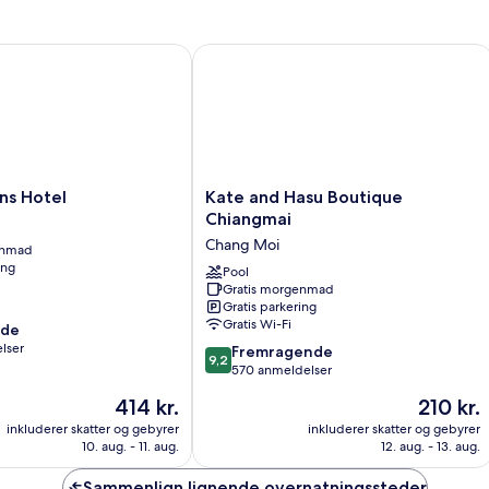
 Hotel
Kate and Hasu Boutique Chiangmai
Kate
ns Hotel
Kate and Hasu Boutique
and
Chiangmai
Hasu
Chang Moi
enmad
Boutique
ing
Chiangmai
Pool
Gratis morgenmad
Chang
Gratis parkering
Moi
Gratis Wi-Fi
nde
lser
9.2
Fremragende
9,2
ud
570 anmeldelser
af
Prisen
Prisen
414 kr.
210 kr.
10,
er
er
Fremragende,
inkluderer skatter og gebyrer
inkluderer skatter og gebyrer
414 kr.
210 kr.
10. aug. - 11. aug.
12. aug. - 13. aug.
570
anmeldelser
Sammenlign lignende overnatningssteder