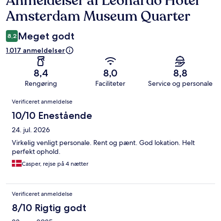
Anmeldelser af Leonardo Hotel
Amsterdam Museum Quarter
Meget godt
8,2
1.017 anmeldelser
8,4
8,0
8,8
Rengøring
Faciliteter
Service og personale
Anmeldelser
Verificeret anmeldelse
10/10 Enestående
24. jul. 2026
Virkelig venligt personale. Rent og pænt. God lokation. Helt
perfekt ophold.
Casper, rejse på 4 nætter
Verificeret anmeldelse
8/10 Rigtig godt