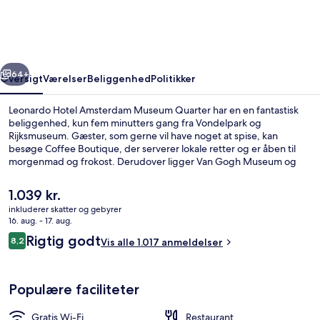
Museum
Quarter
rige
Næste
64+
Oversigt
Værelser
Beliggenhed
Politikker
Leonardo Hotel Amsterdam Museum Quarter har en en fantastisk
beliggenhed, kun fem minutters gang fra Vondelpark og
Rijksmuseum. Gæster, som gerne vil have noget at spise, kan
besøge Coffee Boutique, der serverer lokale retter og er åben til
morgenmad og frokost. Derudover ligger Van Gogh Museum og
Leidseplein blot 10 minutters gang væk. Rejsende har kun godt at
sige om stedets hjælpsomme personale og beliggenhed. Offentlig
Den
1.039 kr.
transport ligger kun en kort gåtur væk: Rijksmuseum Station ligger 3
nuværende
inkluderer skatter og gebyrer
minutter væk og Spiegelgracht Sporvognsstation ligger 4 minutter
pris
16. aug. - 17. aug.
derfra.
Terrasse/gårdhave
er
Anmeldelser
Rigtig godt
8,2
Vis alle 1.017 anmeldelser
1.039 kr.
8,2 ud af 10.
Populære faciliteter
Gratis Wi-Fi
Restaurant