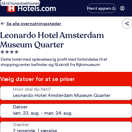
Gå til hovedsektionen
Hent appen
Se alle overnatningssteder
Leonardo Hotel Amsterdam
Museum Quarter
4.0-
stjernet
Dette hotel med oplevelsesrig profil med forbindelse til et
overnatningssted
shoppingcenter befinder sig få skridt fra Rijksmuseum
Vælg datoer for at se priser
Hvor skal du hen?
Datoer
Gæster