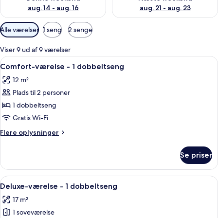
aug. 14 - aug. 16
aug. 21 - aug. 23
Tilgængelige
Alle værelser
1 seng
2 senge
filtre
for
Viser 9 ud af 9 værelser
værelser
Indlæs
Et hotelværelse med en stor seng, to 
11
Comfort-værelse - 1 dobbeltseng
alle
12 m²
billeder
Plads til 2 personer
af
Comfort-
1 dobbeltseng
værelse
Gratis Wi-Fi
-
Flere
Flere oplysninger
1
oplysninger
dobbeltseng
om
Se priser
Comfort-
værelse
-
Indlæs
Et hotelværelse med en stor seng, et
5
1
Deluxe-værelse - 1 dobbeltseng
alle
dobbeltseng
17 m²
billeder
1 soveværelse
af