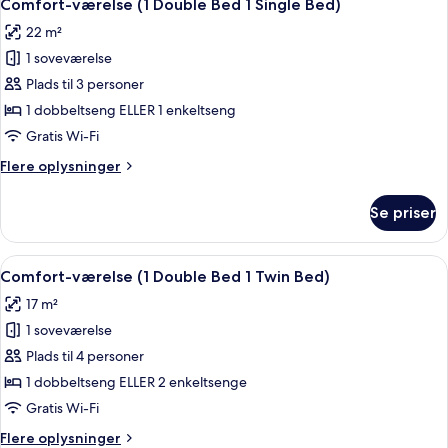
14
1
Comfort-værelse (1 Double Bed 1 Single Bed)
alle
enkeltseng
22 m²
billeder
1 soveværelse
af
Comfort-
Plads til 3 personer
værelse
1 dobbeltseng ELLER 1 enkeltseng
(1
Gratis Wi-Fi
Double
Flere
Flere oplysninger
Bed
oplysninger
1
om
Se priser
Comfort-
Single
værelse
Bed)
(1
Indlæs
Et hotelværelse med to senge, et skr
5
Double
Comfort-værelse (1 Double Bed 1 Twin Bed)
alle
Bed
17 m²
1
billeder
Single
1 soveværelse
af
Bed)
Comfort-
Plads til 4 personer
værelse
1 dobbeltseng ELLER 2 enkeltsenge
(1
Gratis Wi-Fi
Double
Flere
Flere oplysninger