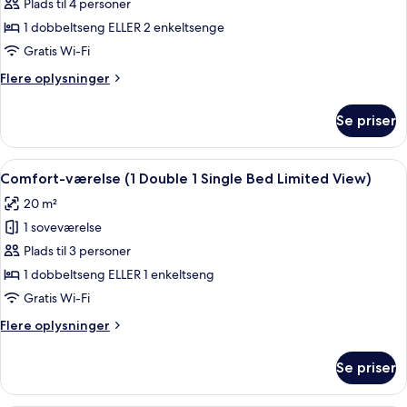
Comfort-
Plads til 4 personer
værelse
1 dobbeltseng ELLER 2 enkeltsenge
(1
Gratis Wi-Fi
Double
Flere
Flere oplysninger
Bed
oplysninger
1
om
Se priser
Comfort-
Twin
værelse
Bed
(1
Indlæs
Comfort-værelse (1 Double 1 Single Bed
Limited
5
Double
Comfort-værelse (1 Double 1 Single Bed Limited View)
alle
View)
Bed
20 m²
1
billeder
Twin
1 soveværelse
af
Bed
Comfort-
Plads til 3 personer
Limited
værelse
View)
1 dobbeltseng ELLER 1 enkeltseng
(1
Gratis Wi-Fi
Double
Flere
Flere oplysninger
1
oplysninger
Single
om
Se priser
Comfort-
Bed
værelse
Limited
(1