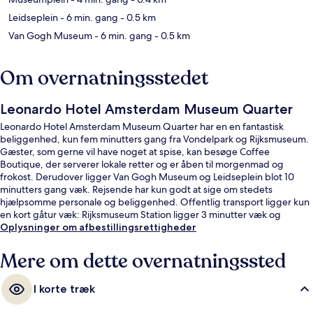
Leidseplein
- 6 min. gang
- 0.5 km
Van Gogh Museum
- 6 min. gang
- 0.5 km
Om overnatningsstedet
Leonardo Hotel Amsterdam Museum Quarter
Leonardo Hotel Amsterdam Museum Quarter har en en fantastisk
beliggenhed, kun fem minutters gang fra Vondelpark og Rijksmuseum.
Gæster, som gerne vil have noget at spise, kan besøge Coffee
Boutique, der serverer lokale retter og er åben til morgenmad og
frokost. Derudover ligger Van Gogh Museum og Leidseplein blot 10
minutters gang væk. Rejsende har kun godt at sige om stedets
hjælpsomme personale og beliggenhed. Offentlig transport ligger kun
en kort gåtur væk: Rijksmuseum Station ligger 3 minutter væk og
Spiegelgracht Sporvognsstation ligger 4 minutter derfra.
Oplysninger om afbestillingsrettigheder
Mere om dette overnatningssted
I korte træk