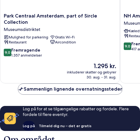
Park
NH
Park Centraal Amsterdam, part of Sircle
NH Ams
Centraal
Amster
Collection
Museums
Amsterdam,
Leidsepl
Museumsdistriktet
Kæledy
part
Museums
Restau
of
Mulighed for parkering
Gratis Wi-Fi
Restaurant
Aircondition
Sircle
9.0
Fre
9,0
Collection
ud
417 
9.0
Fremragende
9,0
Museumsdistriktet
af
ud
1.357 anmeldelser
10,
af
Prisen
1.295 kr.
Fremrag
10,
er
417
Fremragende,
inkluderer skatter og gebyrer
1.295 kr.
anmelde
30. aug. - 31. aug.
1.357
anmeldelser
Sammenlign lignende overnatningssteder
Log på for at se tilgængelige rabatter og fordele. Flere
fordele til flere eventyr.
Log på
Tilmeld dig nu – det er gratis
Om området