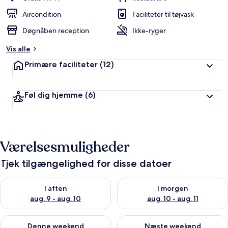
Aircondition
Faciliteter til tøjvask
Døgnåben reception
Ikke-ryger
Vis alle
Primære faciliteter
(12)
Føl dig hjemme
(6)
Værelsesmuligheder
Tjek tilgængelighed for disse datoer
Tjek tilgængelighed for i aften aug. 9 - aug. 10
Tjek tilgængelighed for i morg
I aften
I morgen
aug. 9 - aug. 10
aug. 10 - aug. 11
Tjek tilgængelighed for denne weekend aug. 14 - aug. 16
Tjek tilgængelighed for næste
Denne weekend
Næste weekend