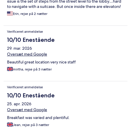
issue is the set of steps from the street level to the lobby…hard
to navigate with a suitcase. But once inside there are elevators!
Will definitely stay here again!!!
Erin, rejse på 2 nætter
Verificeret anmeldelse
10/10 Enestående
29. mar. 2026
Oversæt med Google
Beautiful great location very nice staff
mirtha, rejse på 3 nætter
Verificeret anmeldelse
10/10 Enestående
25. apr. 2026
Oversæt med Google
Breakfast was varied and plentiful.
Jean, rejse på 3 nætter