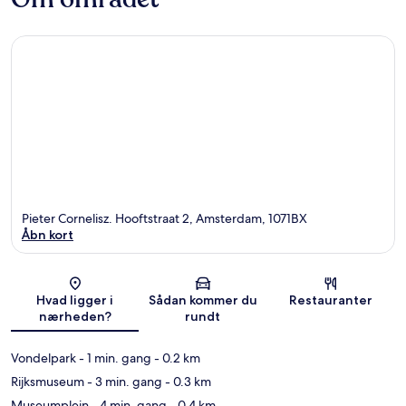
Pieter Cornelisz. Hooftstraat 2, Amsterdam, 1071BX
Åbn kort
Kort
Hvad ligger i
Sådan kommer du
Restauranter
nærheden?
rundt
Vondelpark
- 1 min. gang
- 0.2 km
Rijksmuseum
- 3 min. gang
- 0.3 km
Museumplein
- 4 min. gang
- 0.4 km