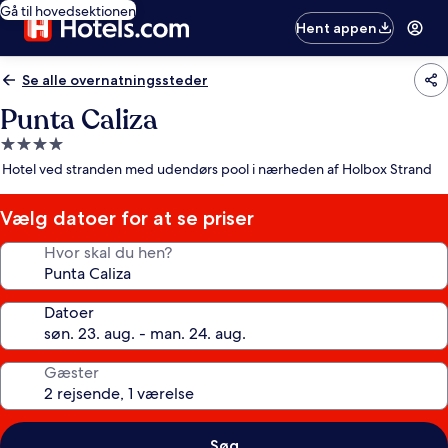
Gå til hovedsektionen
Hent appen
Se alle overnatningssteder
Punta Caliza
4.0-
stjernet
Hotel ved stranden med udendørs pool i nærheden af Holbox Strand
overnatningssted
Vælg datoer for at se priser
Hvor skal du hen?
Datoer
Gæster
Søg