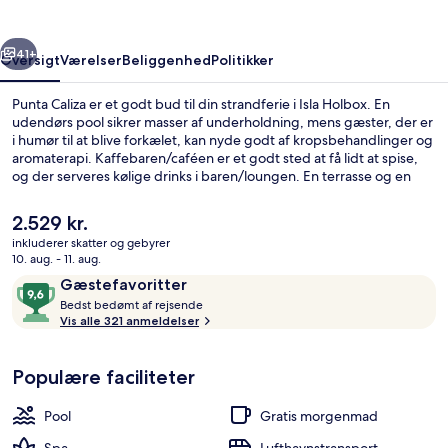
rige
Næste
41+
Oversigt
Værelser
Beliggenhed
Politikker
Punta Caliza er et godt bud til din strandferie i Isla Holbox. En
udendørs pool sikrer masser af underholdning, mens gæster, der er
i humør til at blive forkælet, kan nyde godt af kropsbehandlinger og
aromaterapi. Kaffebaren/caféen er et godt sted at få lidt at spise,
og der serveres kølige drinks i baren/loungen. En terrasse og en
have er andre højdepunkter.
Den
2.529 kr.
nuværende
inkluderer skatter og gebyrer
pris
10. aug. - 11. aug.
Overnatningsstedets facade
er
Anmeldelser
9,6
Gæstefavoritter
2.529 kr.
B
ud
Bedst bedømt af rejsende
e
Vis alle 321 anmeldelser
af
d
10,
s
Gæstefavoritter
Populære faciliteter
t
b
Pool
Gratis morgenmad
e
d