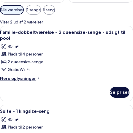
Tilgængelige
Alle værelser
2 senge
1 seng
filtre
for
Viser 2 ud af 2 værelser
værelser
Indlæs
Et trægulvsrum med to senge, en venti
7
Familie-dobbeltværelse - 2 queensize-senge - udsigt til
alle
pool
billeder
45 m²
af
Plads til 4 personer
Familie-
2 queensize-senge
dobbeltværelse
-
Gratis Wi-Fi
2
Flere
Flere oplysninger
queensize-
oplysninger
om
senge
Se priser
Familie-
-
dobbeltværelse
udsigt
-
Indlæs
Et soveværelse med træloft, seng, loft
10
til
2
Suite - 1 kingsize-seng
alle
queensize-
pool
45 m²
senge
billeder
-
Plads til 2 personer
af
udsigt