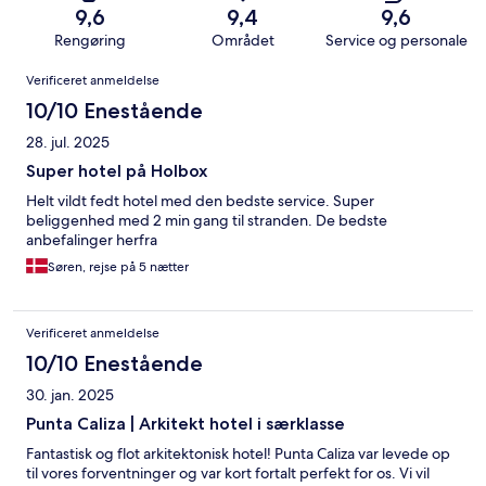
9,6
9,4
9,6
Rengøring
Området
Service og personale
Anmeldelser
Verificeret anmeldelse
10/10 Enestående
28. jul. 2025
Super hotel på Holbox
Helt vildt fedt hotel med den bedste service. Super
beliggenhed med 2 min gang til stranden. De bedste
anbefalinger herfra
Søren, rejse på 5 nætter
Verificeret anmeldelse
10/10 Enestående
30. jan. 2025
Punta Caliza | Arkitekt hotel i særklasse
Fantastisk og flot arkitektonisk hotel! Punta Caliza var levede op
til vores forventninger og var kort fortalt perfekt for os. Vi vil