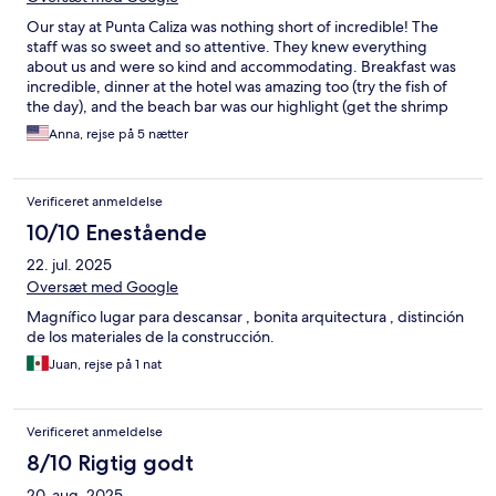
Our stay at Punta Caliza was nothing short of incredible! The
staff was so sweet and so attentive. They knew everything
about us and were so kind and accommodating. Breakfast was
incredible, dinner at the hotel was amazing too (try the fish of
the day), and the beach bar was our highlight (get the shrimp
tacos and mezcalitas). We will definitely be back, hopefully
Anna, rejse på 5 nætter
sooner than later!
Verificeret anmeldelse
10/10 Enestående
22. jul. 2025
Oversæt med Google
Magnífico lugar para descansar , bonita arquitectura , distinción
de los materiales de la construcción.
Juan, rejse på 1 nat
Verificeret anmeldelse
8/10 Rigtig godt
20. aug. 2025