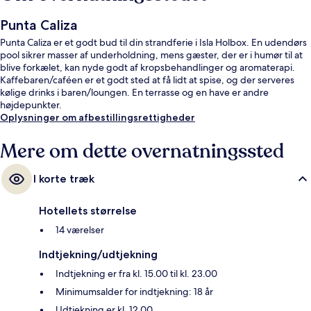
Punta Caliza
Punta Caliza er et godt bud til din strandferie i Isla Holbox. En udendørs
pool sikrer masser af underholdning, mens gæster, der er i humør til at
blive forkælet, kan nyde godt af kropsbehandlinger og aromaterapi.
Kaffebaren/caféen er et godt sted at få lidt at spise, og der serveres
kølige drinks i baren/loungen. En terrasse og en have er andre
højdepunkter.
Oplysninger om afbestillingsrettigheder
Mere om dette overnatningssted
I korte træk
Hotellets størrelse
14 værelser
Indtjekning/udtjekning
Indtjekning er fra kl. 15.00 til kl. 23.00
Minimumsalder for indtjekning: 18 år
Udtjekning er kl. 12.00