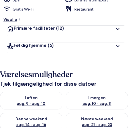
Spa
Lufthavnstransport
ø
Gratis Wi-Fi
Restaurant
m
t
Vis alle
a
Primære faciliteter
(12)
f
r
Føl dig hjemme
(6)
e
j
s
e
n
Værelsesmuligheder
d
e
Tjek tilgængelighed for disse datoer
Tjek tilgængelighed for i aften aug. 9 - aug. 10
Tjek tilgængelighed for i morg
I aften
I morgen
aug. 9 - aug. 10
aug. 10 - aug. 11
Tjek tilgængelighed for denne weekend aug. 14 - aug. 16
Tjek tilgængelighed for næste
Denne weekend
Næste weekend
aug. 14 - aug. 16
aug. 21 - aug. 23