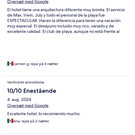
Oversæt med Google
El hotel tiene una arquitectura diferente muy bonita. El servicio
de Max, Irwin, July y todo el personal de la playa fue
ESPECTACULAR. Hacen la diferencia para tener una vacación
muy especial. El desayuno incluido muy rico, variado y de
excelente calidad. El club de playa, aunque no está frente al
hotel, tiene camastros y mesas para poder comer ahi. Tambien
muy rico. Excelente opción para vacacionar.
carmen g, rejse på 4 nætter
Verificeret anmeldelse
10/10 Enestående
4. aug. 2024
Oversæt med Google
Excelente hotel, lo recomiendo mucho.
Ana, rejse på 2 nætter