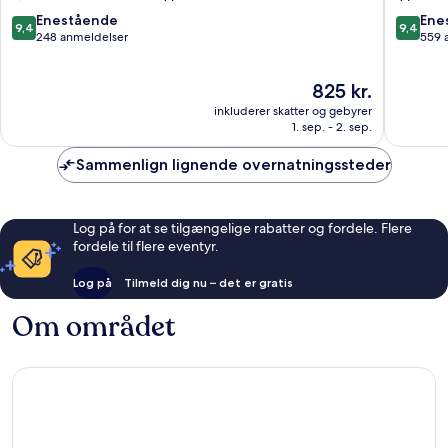
Beach
9.4
9.4
Enestående
Ene
9,4
9,4
Front
ud
ud
248 anmeldelser
559 
Isla
af
af
Holbox
10,
10,
Prisen
825 kr.
Enestående,
Eneståe
er
248
559
inkluderer skatter og gebyrer
825 kr.
anmeldelser
anmelde
1. sep. - 2. sep.
Sammenlign lignende overnatningssteder
Log på for at se tilgængelige rabatter og fordele. Flere
fordele til flere eventyr.
Log på
Tilmeld dig nu – det er gratis
Om området