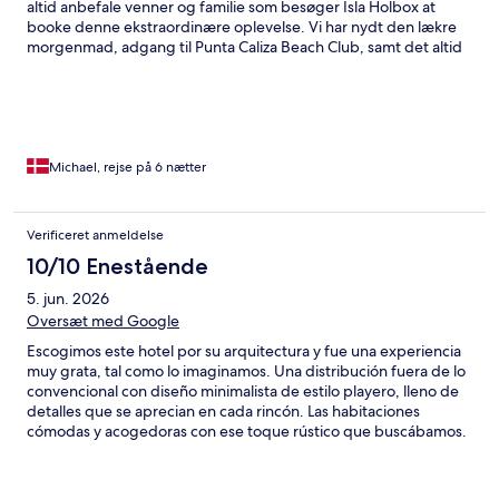
altid anbefale venner og familie som besøger Isla Holbox at
booke denne ekstraordinære oplevelse. Vi har nydt den lækre
morgenmad, adgang til Punta Caliza Beach Club, samt det altid
glade og behjælpelige personale!! Tusinde tak!!
Michael, rejse på 6 nætter
Verificeret anmeldelse
10/10 Enestående
5. jun. 2026
Oversæt med Google
Escogimos este hotel por su arquitectura y fue una experiencia
muy grata, tal como lo imaginamos. Una distribución fuera de lo
convencional con diseño minimalista de estilo playero, lleno de
detalles que se aprecian en cada rincón. Las habitaciones
cómodas y acogedoras con ese toque rústico que buscábamos.
Totalmente recomendable, la atención del personal esmerada y
amable, nos hicieron sentir en casa.