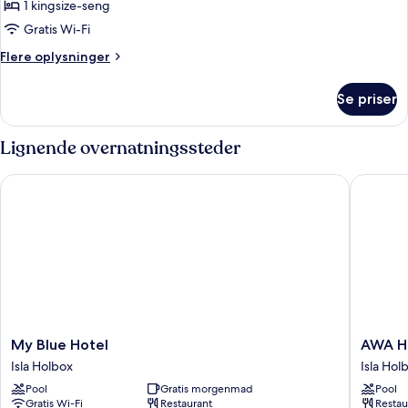
Suite
1 kingsize-seng
til
-
pool
Gratis Wi-Fi
1
Flere
Flere oplysninger
kingsize-
oplysninger
seng
om
Se priser
Suite
-
1
Lignende overnatningssteder
kingsize-
seng
My Blue Hotel
AWA Holb
My
AWA
My Blue Hotel
AWA Ho
Blue
Holbox
Isla Holbox
Isla Hol
Hotel
Hotel
Pool
Gratis morgenmad
Pool
Isla
Boutiqu
Gratis Wi-Fi
Restaurant
Restau
Holbox
-