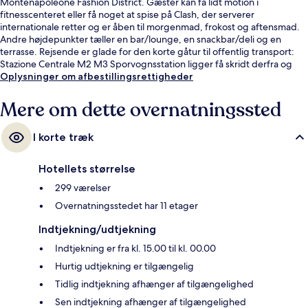
Montenapoleone Fashion District. Gæster kan få lidt motion i
fitnesscenteret eller få noget at spise på Clash, der serverer
internationale retter og er åben til morgenmad, frokost og aftensmad.
Andre højdepunkter tæller en bar/lounge, en snackbar/deli og en
terrasse. Rejsende er glade for den korte gåtur til offentlig transport:
Stazione Centrale M2 M3 Sporvognsstation ligger få skridt derfra og
Stazione Centrale Via Tonale Station ligger 3 minutter væk.
Oplysninger om afbestillingsrettigheder
Mere om dette overnatningssted
I korte træk
Hotellets størrelse
299 værelser
Overnatningsstedet har 11 etager
Indtjekning/udtjekning
Indtjekning er fra kl. 15.00 til kl. 00.00
Hurtig udtjekning er tilgængelig
Tidlig indtjekning afhænger af tilgængelighed
Sen indtjekning afhænger af tilgængelighed