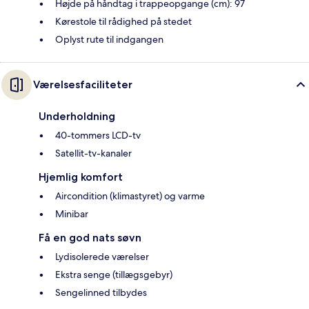
Højde på håndtag i trappeopgange (cm): 97
Kørestole til rådighed på stedet
Oplyst rute til indgangen
Værelsesfaciliteter
Underholdning
40-tommers LCD-tv
Satellit-tv-kanaler
Hjemlig komfort
Aircondition (klimastyret) og varme
Minibar
Få en god nats søvn
Lydisolerede værelser
Ekstra senge (tillægsgebyr)
Sengelinned tilbydes