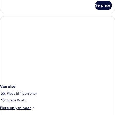
om
Se priser
Værelse
Værelse
Plads til 4 personer
Gratis Wi-Fi
Flere
Flere oplysninger
oplysninger