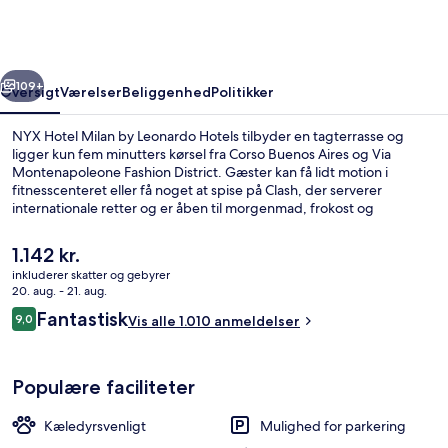
by
Leonardo
Hotels
rige
Næste
109+
Oversigt
Værelser
Beliggenhed
Politikker
NYX Hotel Milan by Leonardo Hotels tilbyder en tagterrasse og
ligger kun fem minutters kørsel fra Corso Buenos Aires og Via
Montenapoleone Fashion District. Gæster kan få lidt motion i
fitnesscenteret eller få noget at spise på Clash, der serverer
internationale retter og er åben til morgenmad, frokost og
aftensmad. Andre højdepunkter tæller en bar/lounge, en
snackbar/deli og en terrasse. Rejsende er glade for den korte gåtur
Den
1.142 kr.
til offentlig transport: Stazione Centrale M2 M3 Sporvognsstation
nuværende
inkluderer skatter og gebyrer
ligger få skridt derfra og Stazione Centrale Via Tonale Station ligger
pris
20. aug. - 21. aug.
3 minutter væk.
Morgenmadsbuffet hver dag mod et 
er
Anmeldelser
Fantastisk
9,0
Vis alle 1.010 anmeldelser
1.142 kr.
9,0 ud af 10.
Populære faciliteter
Kæledyrsvenligt
Mulighed for parkering