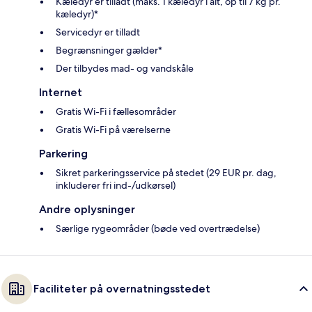
Kæledyr er tilladt (maks. 1 kæledyr i alt, op til 7 kg pr.
kæledyr)*
Servicedyr er tilladt
Begrænsninger gælder*
Der tilbydes mad- og vandskåle
Internet
Gratis Wi-Fi i fællesområder
Gratis Wi-Fi på værelserne
Parkering
Sikret parkeringsservice på stedet (29 EUR pr. dag,
inkluderer fri ind-/udkørsel)
Andre oplysninger
Særlige rygeområder (bøde ved overtrædelse)
Faciliteter på overnatningsstedet