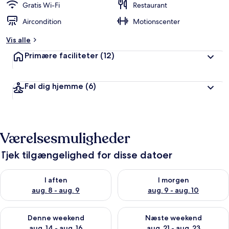
Gratis Wi-Fi
Restaurant
Aircondition
Motionscenter
Vis alle
Primære faciliteter
(12)
Føl dig hjemme
(6)
Værelsesmuligheder
Tjek tilgængelighed for disse datoer
Tjek tilgængelighed for i aften aug. 8 - aug. 9
Tjek tilgængelighed for i morg
I aften
I morgen
aug. 8 - aug. 9
aug. 9 - aug. 10
Tjek tilgængelighed for denne weekend aug. 14 - aug. 16
Tjek tilgængelighed for næste
Denne weekend
Næste weekend
aug. 14 - aug. 16
aug. 21 - aug. 23