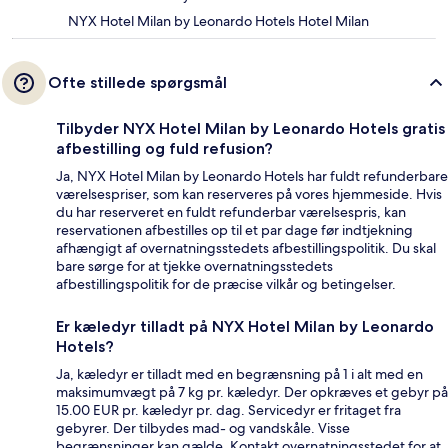
NYX Hotel Milan by Leonardo Hotels Hotel Milan
Ofte stillede spørgsmål
Tilbyder NYX Hotel Milan by Leonardo Hotels gratis
afbestilling og fuld refusion?
Ja, NYX Hotel Milan by Leonardo Hotels har fuldt refunderbare
værelsespriser, som kan reserveres på vores hjemmeside. Hvis
du har reserveret en fuldt refunderbar værelsespris, kan
reservationen afbestilles op til et par dage før indtjekning
afhængigt af overnatningsstedets afbestillingspolitik. Du skal
bare sørge for at tjekke overnatningsstedets
afbestillingspolitik for de præcise vilkår og betingelser.
Er kæledyr tilladt på NYX Hotel Milan by Leonardo
Hotels?
Ja, kæledyr er tilladt med en begrænsning på 1 i alt med en
maksimumvægt på 7 kg pr. kæledyr. Der opkræves et gebyr på
15.00 EUR pr. kæledyr pr. dag. Servicedyr er fritaget fra
gebyrer. Der tilbydes mad- og vandskåle. Visse
begrænsninger kan gælde. Kontakt overnatningsstedet for at