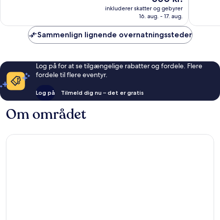
Alletiders,
Alletider
er
inkluderer skatter og gebyrer
1.396
1.260
660 kr.
16. aug. - 17. aug.
anmeldelser
anmelde
Sammenlign lignende overnatningssteder
Log på for at se tilgængelige rabatter og fordele. Flere
fordele til flere eventyr.
Log på
Tilmeld dig nu – det er gratis
Om området