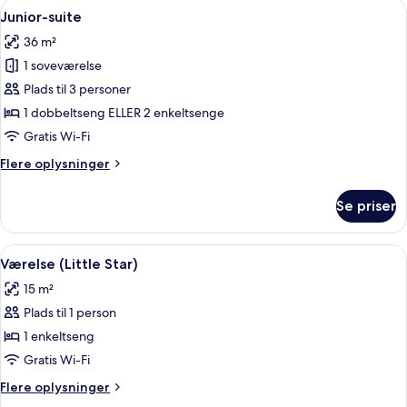
Indlæs
Et moderne hotelværelse med en beige s
5
Junior-suite
alle
36 m²
billeder
1 soveværelse
af
Junior-
Plads til 3 personer
suite
1 dobbeltseng ELLER 2 enkeltsenge
Gratis Wi-Fi
Flere
Flere oplysninger
oplysninger
om
Se priser
Junior-
suite
Indlæs
Et hotelværelse med seng, skrivebord,
5
Værelse (Little Star)
alle
15 m²
billeder
Plads til 1 person
af
Værelse
1 enkeltseng
(Little
Gratis Wi-Fi
Star)
Flere
Flere oplysninger
oplysninger