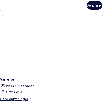
om
Se priser
Værelse
Værelse
Plads til 4 personer
Gratis Wi-Fi
Flere
Flere oplysninger
oplysninger