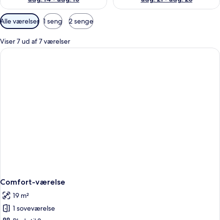
Tilgængelige
Alle værelser
1 seng
2 senge
filtre
for
Viser 7 ud af 7 værelser
værelser
Comfort-værelse
19 m²
1 soveværelse