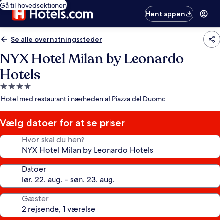
Gå til hovedsektionen
Hent appen
Se alle overnatningssteder
NYX Hotel Milan by Leonardo
Hotels
4.0-
stjernet
Hotel med restaurant i nærheden af Piazza del Duomo
overnatningssted
Vælg datoer for at se priser
Hvor skal du hen?
Datoer
Gæster