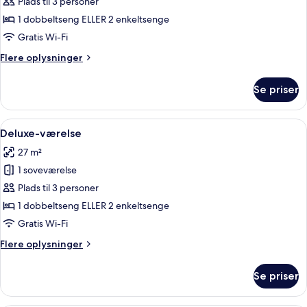
Plads til 3 personer
1 dobbeltseng ELLER 2 enkeltsenge
Gratis Wi-Fi
Flere
Flere oplysninger
oplysninger
om
Se priser
Comfort-
værelse
Indlæs
Et hotelværelse med en stor seng, to
11
Deluxe-værelse
alle
27 m²
billeder
1 soveværelse
af
Deluxe-
Plads til 3 personer
værelse
1 dobbeltseng ELLER 2 enkeltsenge
Gratis Wi-Fi
Flere
Flere oplysninger
oplysninger
om
Se priser
Deluxe-
værelse