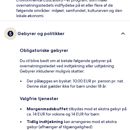
Environmental Education) – et program, som måler
overnatningsstedets indflydelse på et eller flere af de
følgende områder: miljøet, samfundet, kulturarven og den
lokale økonomi.
Gebyrer og politikker
Obligatoriske gebyrer
Du vil blive bedt om at betale følgende gebyrer på
overnatningsstedet ved indtjekning eller udtjekning.
Gebyrer inkluderer muligvis skatter:
Der pålægges en byskat: 10.00 EUR pr. person pr. nat.
Denne skat gælder ikke for børn under 18 år.
Valgfrie tjenester
Morgenmadsbuffet
tilbydes mod et ekstra gebyr på
ca. 14 EUR for voksne og 14 EUR for børn
Tidlig indtjekning
kan arrangeres mod et ekstra
gebyr (afhænger af tilgængelighed)