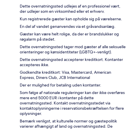
Dette overnatningssted udlejes af en professionel vært,
der udlejer som en virksomhed eller et erhverv.
Kun registrerede gæster kan opholde sig på værelserne.
En del af vandet genanvendes via et gråvandsanlæg.
Gæster kan være helt rolige, da der er brandslukker og
røgalarm på stedet.
Dette overnatningssted tager mod gæster af alle seksuelle
orienteringer og kønsidentiteter (LGBTQ+-venligt).
Dette overnatningssted accepterer kreditkort. Kontanter
accepteres ikke.
Godkendte kreditkort: Visa, Mastercard, American
Express, Diners Club, JCB International
Der er mulighed for betaling uden kontanter.
Som følge af nationale reguleringer kan der ikke overføres
mere end 5000 EUR i kontanter på dette
overnatningssted. Kontakt overnatningsstedet via
kontaktoplysningerne i reservationsbekræftelsen for flere
oplysninger.
Bemærk venligst, at kulturelle normer og gæstepolitik
varierer afhængigt af land og overnatningssted. De