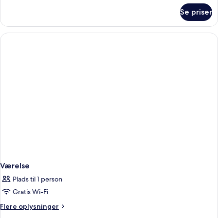
om
Se priser
Værelse
(Little
Star)
Værelse
Plads til 1 person
Gratis Wi-Fi
Flere
Flere oplysninger
oplysninger