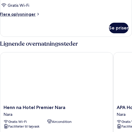
(Japanese
Gratis Wi-Fi
Style
Flere
Flere oplysninger
for
oplysninger
3
om
Se priser
Traditionelt
People)
værelse
(Japanese
Lignende overnatningssteder
Style
for
Henn na Hotel Premier Nara
APA Hote
3
People)
Henn
APA
Henn na Hotel Premier Nara
APA Ho
na
Hotel
Nara
Nara
Hotel
Kintetsu
Gratis Wi-Fi
Aircondition
Gratis
Premier
Nara
Faciliteter til tøjvask
Facilit
Nara
Ekimae