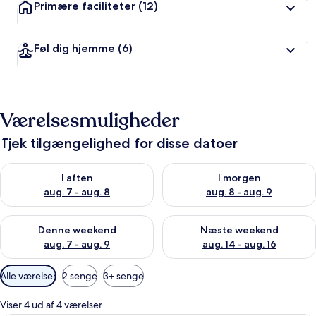
Primære faciliteter
(12)
a
f
Føl dig hjemme
(6)
r
e
j
s
e
Værelsesmuligheder
n
d
Tjek tilgængelighed for disse datoer
e
Tjek tilgængelighed for i aften aug. 7 - aug. 8
Tjek tilgængelighed for i morg
I aften
I morgen
aug. 7 - aug. 8
aug. 8 - aug. 9
Tjek tilgængelighed for denne weekend aug. 7 - aug. 9
Tjek tilgængelighed for næste
Denne weekend
Næste weekend
aug. 7 - aug. 9
aug. 14 - aug. 16
Tilgængelige
Alle værelser
2 senge
3+ senge
filtre
for
Viser 4 ud af 4 værelser
værelser