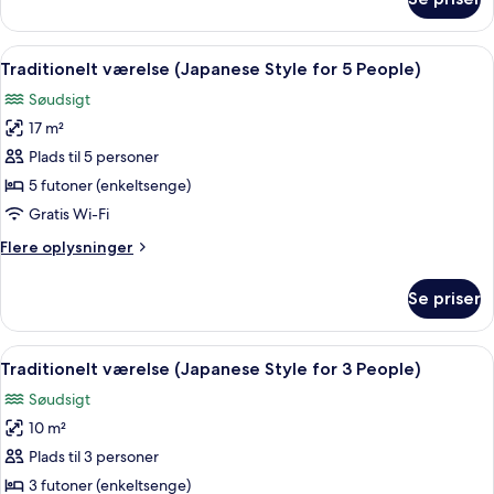
Traditionelt
4
værelse
People)
(Japanese
Indlæs
Et traditionelt japansk rum med tatamim
6
Style
Traditionelt værelse (Japanese Style for 5 People)
alle
for
Søudsigt
4
billeder
People)
17 m²
af
Traditionelt
Plads til 5 personer
værelse
5 futoner (enkeltsenge)
(Japanese
Gratis Wi-Fi
Style
Flere
Flere oplysninger
for
oplysninger
5
om
Se priser
Traditionelt
People)
værelse
(Japanese
Indlæs
Et traditionelt japansk rum med tatami
10
Style
Traditionelt værelse (Japanese Style for 3 People)
alle
for
Søudsigt
5
billeder
People)
10 m²
af
Traditionelt
Plads til 3 personer
værelse
3 futoner (enkeltsenge)