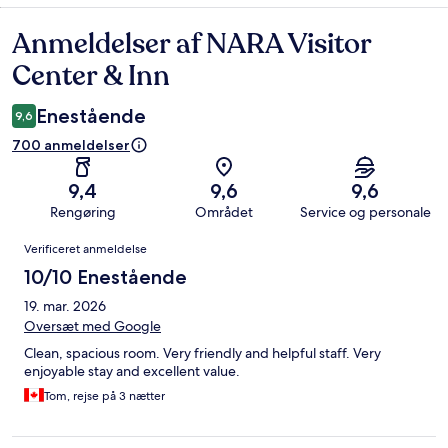
Anmeldelser af NARA Visitor
Anmeldelser
Center & Inn
Enestående
9,6
700 anmeldelser
9,4
9,6
9,6
Rengøring
Området
Service og personale
Anmeldelser
Verificeret anmeldelse
10/10 Enestående
19. mar. 2026
Oversæt med Google
Clean, spacious room. Very friendly and helpful staff. Very
enjoyable stay and excellent value.
Tom, rejse på 3 nætter