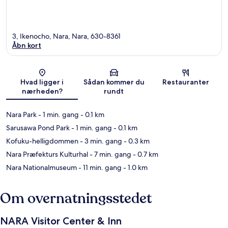
3, Ikenocho, Nara, Nara, 630-8361
Åbn kort
Kort
Hvad ligger i
Sådan kommer du
Restauranter
nærheden?
rundt
Nara Park
- 1 min. gang
- 0.1 km
Sarusawa Pond Park
- 1 min. gang
- 0.1 km
Kofuku-helligdommen
- 3 min. gang
- 0.3 km
Nara Præfekturs Kulturhal
- 7 min. gang
- 0.7 km
Nara Nationalmuseum
- 11 min. gang
- 1.0 km
Om overnatningsstedet
NARA Visitor Center & Inn