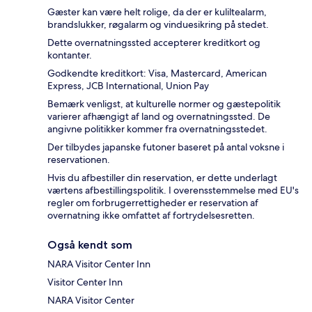
Gæster kan være helt rolige, da der er kuliltealarm,
brandslukker, røgalarm og vinduesikring på stedet.
Dette overnatningssted accepterer kreditkort og
kontanter.
Godkendte kreditkort: Visa, Mastercard, American
Express, JCB International, Union Pay
Bemærk venligst, at kulturelle normer og gæstepolitik
varierer afhængigt af land og overnatningssted. De
angivne politikker kommer fra overnatningsstedet.
Der tilbydes japanske futoner baseret på antal voksne i
reservationen.
Hvis du afbestiller din reservation, er dette underlagt
værtens afbestillingspolitik. I overensstemmelse med EU's
regler om forbrugerrettigheder er reservation af
overnatning ikke omfattet af fortrydelsesretten.
Også kendt som
NARA Visitor Center Inn
Visitor Center Inn
NARA Visitor Center