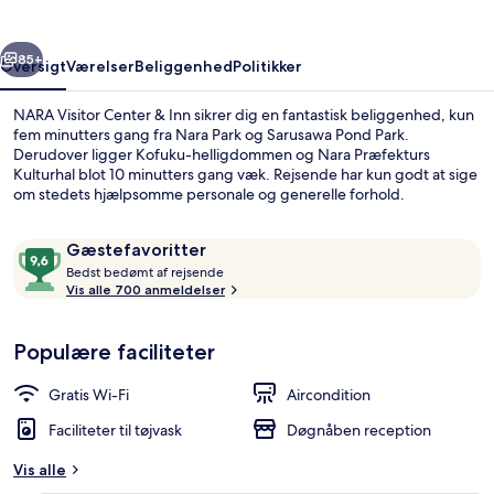
Inn
rige
Næste
85+
Oversigt
Værelser
Beliggenhed
Politikker
NARA Visitor Center & Inn sikrer dig en fantastisk beliggenhed, kun
fem minutters gang fra Nara Park og Sarusawa Pond Park.
Derudover ligger Kofuku-helligdommen og Nara Præfekturs
Kulturhal blot 10 minutters gang væk. Rejsende har kun godt at sige
om stedets hjælpsomme personale og generelle forhold.
Anmeldelser
9,6
Gæstefavoritter
B
ud
Bedst bedømt af rejsende
e
Vis alle 700 anmeldelser
af
Traditionelt værelse (Japanese Style 
d
10,
s
Gæstefavoritter
Populære faciliteter
t
b
Gratis Wi-Fi
Aircondition
e
d
Faciliteter til tøjvask
Døgnåben reception
ø
m
Vis alle
t