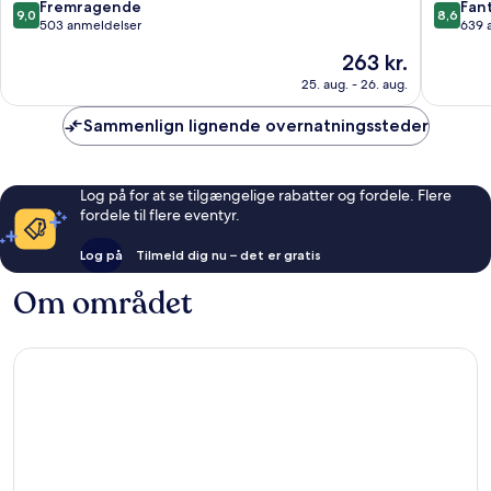
Nara
Nara
9.0
8.6
Fremragende
Fant
9,0
8,6
ud
ud
503 anmeldelser
639 
af
af
Prisen
263 kr.
10,
10,
er
Fremragende,
Fantasti
25. aug. - 26. aug.
263 kr.
503
639
anmeldelser
anmelde
Sammenlign lignende overnatningssteder
Log på for at se tilgængelige rabatter og fordele. Flere
fordele til flere eventyr.
Log på
Tilmeld dig nu – det er gratis
Om området