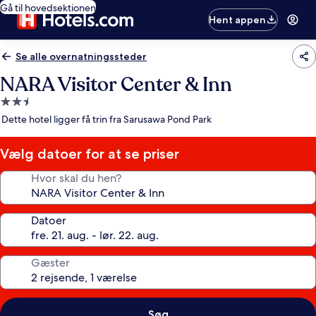
Gå til hovedsektionen
Hent appen
Se alle overnatningssteder
NARA Visitor Center & Inn
2.5-
stjernet
Dette hotel ligger få trin fra Sarusawa Pond Park
overnatningssted
Vælg datoer for at se priser
Hvor skal du hen?
Datoer
Gæster
Søg