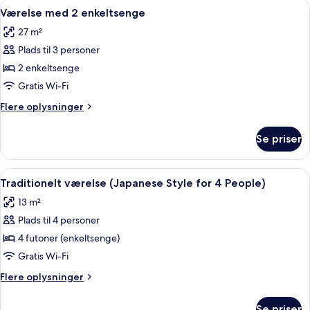
Indlæs
Et hotelværelse med en seng, et skriv
10
Værelse med 2 enkeltsenge
alle
27 m²
billeder
Plads til 3 personer
af
Værelse
2 enkeltsenge
med
Gratis Wi-Fi
2
Flere
Flere oplysninger
enkeltsenge
oplysninger
om
Se priser
Værelse
med
2
Indlæs
Et traditionelt japansk værelse med ta
11
enkeltsenge
Traditionelt værelse (Japanese Style for 4 People)
alle
13 m²
billeder
Plads til 4 personer
af
Traditionelt
4 futoner (enkeltsenge)
værelse
Gratis Wi-Fi
(Japanese
Flere
Flere oplysninger
Style
oplysninger
for
om
Se priser