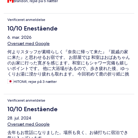
Brandon, rejse på 5 nætter
Verificeret anmeldelse
10/10 Enestående
6. mar. 2026
Oversæt med Google
何よりスタッフが素晴らしく『奈良に帰って来た』『親戚の家
に来た』と思わせるお宿です。 お部屋では 和室はおばあちゃん
のお家に行った寛ぎを感じます。和室にもシャワー完備も嬉し
いポイントです。 他に大浴場があるので、歩き疲れた後、ゆっ
くりお湯に浸かり疲れも取れます。 今回初めて鹿の折り紙に挑
戦しました。日本人も折り紙は馴染みはあっても鹿は初めてで
HITOMI, rejse på 3 nætter
良い経験で楽しめました。外国人の方々も日本の文化に触れる
事が出来る良い機会ですね。 素晴らしいこのお宿が３月で閉館
との事でとても残念です。
Verificeret anmeldelse
10/10 Enestående
28. jul. 2024
Oversæt med Google
去年もお世話になりました。場所も良く、お値打ちに宿泊でき