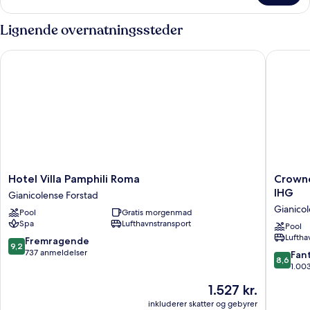
Lignende overnatningssteder
Hotel Villa Pamphili Roma
Crowne P
Hotel
Crowne
Hotel Villa Pamphili Roma
Crowne
Villa
Plaza
IHG
Gianicolense Forstad
Pamphili
Rome-
Gianicol
Pool
Gratis morgenmad
Roma
St.
Spa
Lufthavnstransport
Gianicolense
Peter's
Pool
Luftha
Forstad
Hotel
9.2
Fremragende
9,2
&
ud
737 anmeldelser
8.6
Fant
8,6
Spa
af
ud
1.00
by
10,
af
Prisen
1.527 kr.
IHG
Fremragende,
10,
er
Gianico
737
Fantasti
inkluderer skatter og gebyrer