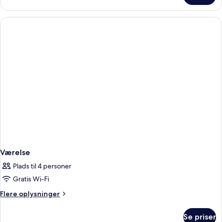
Værelse
Plads til 4 personer
Gratis Wi-Fi
Flere
Flere oplysninger
oplysninger
om
Se priser
Værelse