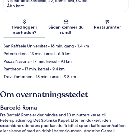
Via Raffaello Sardiello, 22, Rome, RM, 00165
Åbn kort
Kort
Hvad ligger i
Sådan kommer du
Restauranter
nærheden?
rundt
San Raffaele Universitet
- 16 min. gang
- 1.4 km
Peterskirken
- 13 min. kørsel
- 6.5 km
Piazza Navona
- 17 min. kørsel
- 9.1 km
Pantheon
- 17 min. kørsel
- 9.4 km
Trevi-fontænen
- 18 min. kørsel
- 9.8 km
Om overnatningsstedet
Barceló Roma
Fra Barceló Roma er der mindre end 10 minutters kørsel til
Peterspladsen og Det Sixtinske Kapel. Efter en dukkert i den
sæsonåbne udendørs pool kan du få lidt at spise i kaffebaren/caféen
eller slappe af med en drink i baren/loungen. Agostino Gemelli