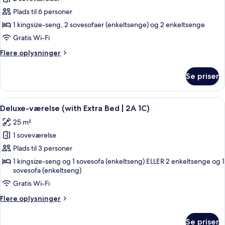
af
Familieværelse
Plads til 6 personer
(5A
1 kingsize-seng, 2 sovesofaer (enkeltsenge) og 2 enkeltsenge
1C)
Gratis Wi-Fi
Flere
Flere oplysninger
oplysninger
om
Se priser
Familieværelse
(5A
1C)
Indlæs
Et hotelværelse med to senge, et skri
8
Deluxe-værelse (with Extra Bed | 2A 1C)
alle
25 m²
billeder
1 soveværelse
af
Deluxe-
Plads til 3 personer
værelse
1 kingsize-seng og 1 sovesofa (enkeltseng) ELLER 2 enkeltsenge og 1
sovesofa (enkeltseng)
(with
Extra
Gratis Wi-Fi
Bed
Flere
Flere oplysninger
|
oplysninger
om
2A
Se priser
Deluxe-