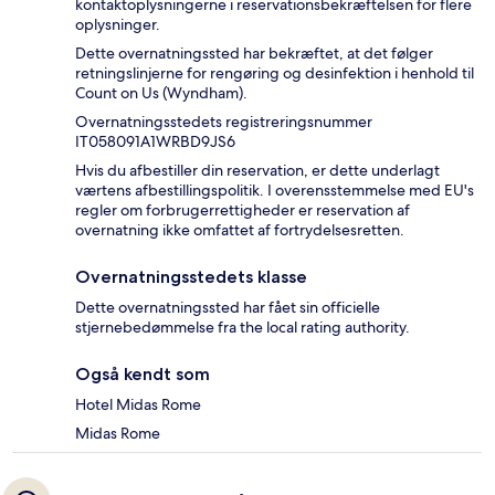
kontaktoplysningerne i reservationsbekræftelsen for flere
oplysninger.
Dette overnatningssted har bekræftet, at det følger
retningslinjerne for rengøring og desinfektion i henhold til
Count on Us (Wyndham).
Overnatningsstedets registreringsnummer
IT058091A1WRBD9JS6
Hvis du afbestiller din reservation, er dette underlagt
værtens afbestillingspolitik. I overensstemmelse med EU's
regler om forbrugerrettigheder er reservation af
overnatning ikke omfattet af fortrydelsesretten.
Overnatningsstedets klasse
Dette overnatningssted har fået sin officielle
stjernebedømmelse fra the local rating authority.
Også kendt som
Hotel Midas Rome
Midas Rome