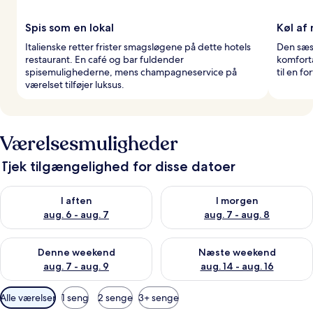
Spis som en lokal
Køl af 
Italienske retter frister smagsløgene på dette hotels
Den sæs
restaurant. En café og bar fuldender
komforta
spisemulighederne, mens champagneservice på
til en f
værelset tilføjer luksus.
Værelsesmuligheder
Tjek tilgængelighed for disse datoer
Tjek tilgængelighed for i aften aug. 6 - aug. 7
Tjek tilgængelighed for i morg
I aften
I morgen
aug. 6 - aug. 7
aug. 7 - aug. 8
Tjek tilgængelighed for denne weekend aug. 7 - aug. 9
Tjek tilgængelighed for næste
Denne weekend
Næste weekend
aug. 7 - aug. 9
aug. 14 - aug. 16
Tilgængelige
Alle værelser
1 seng
2 senge
3+ senge
filtre