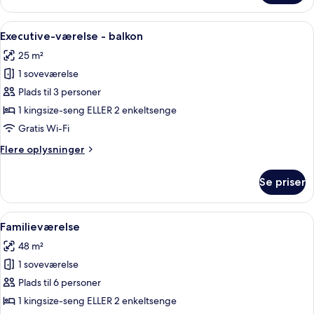
Indlæs
Et hotelværelse med en stor seng, et s
11
Executive-værelse - balkon
alle
25 m²
billeder
1 soveværelse
af
Executive-
Plads til 3 personer
værelse
1 kingsize-seng ELLER 2 enkeltsenge
-
Gratis Wi-Fi
balkon
Flere
Flere oplysninger
oplysninger
om
Se priser
Executive-
værelse
-
Indlæs
Familieværelse | Allergivenligt senget
14
balkon
Familieværelse
alle
48 m²
billeder
1 soveværelse
af
Familieværelse
Plads til 6 personer
1 kingsize-seng ELLER 2 enkeltsenge