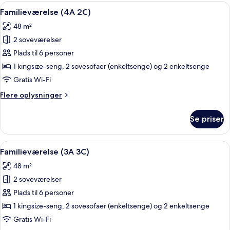
4C)
Indlæs
Et moderne hotelværelse med en stor s
9
Familieværelse (4A 2C)
alle
48 m²
billeder
2 soveværelser
af
Familieværelse
Plads til 6 personer
(4A
1 kingsize-seng, 2 sovesofaer (enkeltsenge) og 2 enkeltsenge
2C)
Gratis Wi-Fi
Flere
Flere oplysninger
oplysninger
om
Se priser
Familieværelse
(4A
2C)
Indlæs
Et moderne hotelværelse med en stor s
9
Familieværelse (3A 3C)
alle
48 m²
billeder
2 soveværelser
af
Familieværelse
Plads til 6 personer
(3A
1 kingsize-seng, 2 sovesofaer (enkeltsenge) og 2 enkeltsenge
3C)
Gratis Wi-Fi