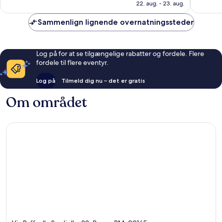
1.527 kr.
Forstad
anmeldelser
22. aug. - 23. aug.
1.003
anmelde
Sammenlign lignende overnatningssteder
Log på for at se tilgængelige rabatter og fordele. Flere
fordele til flere eventyr.
Log på
Tilmeld dig nu – det er gratis
Om området