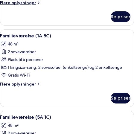
Flere
Flere oplysninger
oplysninger
om
Se priser
Familieværelse
(3A
3C)
Indlæs
Et moderne hotelværelse med en stor s
9
Familieværelse (1A 5C)
alle
48 m²
billeder
2 soveværelser
af
Familieværelse
Plads til 6 personer
(1A
1 kingsize-seng, 2 sovesofaer (enkeltsenge) og 2 enkeltsenge
5C)
Gratis Wi-Fi
Flere
Flere oplysninger
oplysninger
om
Se priser
Familieværelse
(1A
5C)
Indlæs
Et moderne hotelværelse med en stor s
9
Familieværelse (5A 1C)
alle
48 m²
billeder
2 soveværelser