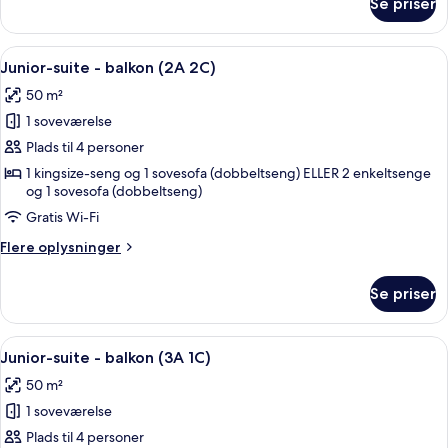
Se priser
Junior-
suite
-
Indlæs
Et hotelværelse med to senge, et skri
5
balkon
Junior-suite - balkon (2A 2C)
alle
50 m²
billeder
1 soveværelse
af
Junior-
Plads til 4 personer
suite
1 kingsize-seng og 1 sovesofa (dobbeltseng) ELLER 2 enkeltsenge
og 1 sovesofa (dobbeltseng)
-
balkon
Gratis Wi-Fi
(2A
Flere
Flere oplysninger
2C)
oplysninger
om
Se priser
Junior-
suite
-
Indlæs
Et hotelværelse med to senge, et skri
5
balkon
Junior-suite - balkon (3A 1C)
alle
(2A
50 m²
2C)
billeder
1 soveværelse
af
Junior-
Plads til 4 personer