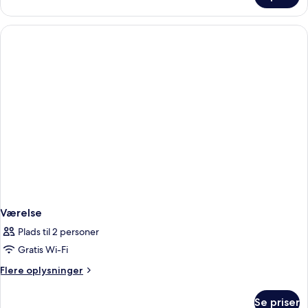
1C)
værelse
(with
Extra
Bed
|
2A
1C)
Værelse
Plads til 2 personer
Gratis Wi-Fi
Flere
Flere oplysninger
oplysninger
om
Se priser
Værelse