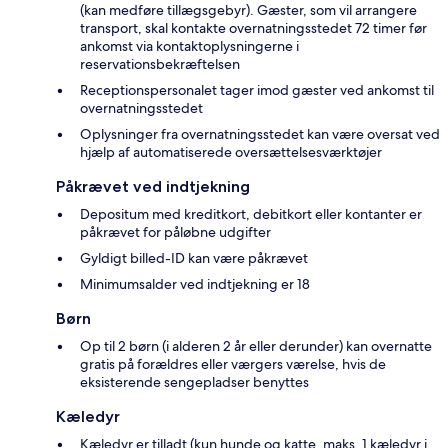
(kan medføre tillægsgebyr). Gæster, som vil arrangere
transport, skal kontakte overnatningsstedet 72 timer før
ankomst via kontaktoplysningerne i
reservationsbekræftelsen
Receptionspersonalet tager imod gæster ved ankomst til
overnatningsstedet
Oplysninger fra overnatningsstedet kan være oversat ved
hjælp af automatiserede oversættelsesværktøjer
Påkrævet ved indtjekning
Depositum med kreditkort, debitkort eller kontanter er
påkrævet for påløbne udgifter
Gyldigt billed-ID kan være påkrævet
Minimumsalder ved indtjekning er 18
Børn
Op til 2 børn (i alderen 2 år eller derunder) kan overnatte
gratis på forældres eller værgers værelse, hvis de
eksisterende sengepladser benyttes
Kæledyr
Kæledyr er tilladt (kun hunde og katte, maks. 1 kæledyr i