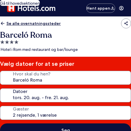
Gå til hovedsektionen
Hent appen
Se alle overnatningssteder
Barceló Roma
4.0-
stjernet
Hotel i Rom med restaurant og bar/lounge
overnatningssted
Vælg datoer for at se priser
Hvor skal du hen?
Datoer
Gæster
Søg