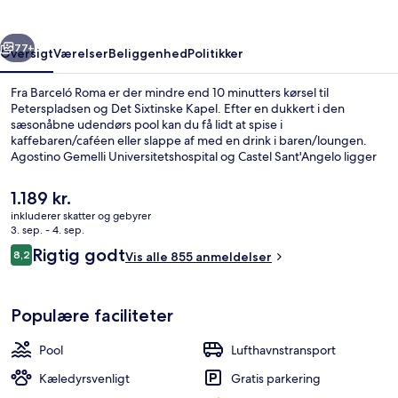
rige
Næste
77+
Oversigt
Værelser
Beliggenhed
Politikker
Fra Barceló Roma er der mindre end 10 minutters kørsel til
Peterspladsen og Det Sixtinske Kapel. Efter en dukkert i den
sæsonåbne udendørs pool kan du få lidt at spise i
kaffebaren/caféen eller slappe af med en drink i baren/loungen.
Agostino Gemelli Universitetshospital og Castel Sant'Angelo ligger
desuden en kort køretur derfra. Rejsende er vilde med stedets
hjælpsomme personale.
Den
1.189 kr.
nuværende
inkluderer skatter og gebyrer
pris
3. sep. - 4. sep.
Sæsonbestemt udendørs pool, liggest
er
Anmeldelser
Rigtig godt
8,2
Vis alle 855 anmeldelser
1.189 kr.
8,2 ud af 10.
Populære faciliteter
Pool
Lufthavnstransport
Kæledyrsvenligt
Gratis parkering