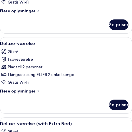
Gratis Wi-Fi
Flere
Flere oplysninger
oplysninger
om
Se priser
Familieværelse
Indlæs
Et hotelværelse med en stor seng, et s
13
Deluxe-værelse
alle
25 m²
billeder
1 soveværelse
af
Deluxe-
Plads til 2 personer
værelse
1 kingsize-seng ELLER 2 enkeltsenge
Gratis Wi-Fi
Flere
Flere oplysninger
oplysninger
om
Se priser
Deluxe-
værelse
Indlæs
Et hotelværelse med to senge, en balk
10
Deluxe-værelse (with Extra Bed)
alle
25 m²