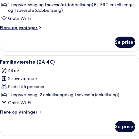
suite
1 kingsize-seng og 1 sovesofa (dobbeltseng) ELLER 2 enkeltsenge
og 1 sovesofa (dobbeltseng)
-
balkon
Gratis Wi-Fi
(3A
Flere
Flere oplysninger
1C)
oplysninger
om
Se priser
Junior-
suite
-
Indlæs
Et moderne hotelværelse med en stor s
9
balkon
Familieværelse (2A 4C)
alle
(3A
48 m²
1C)
billeder
2 soveværelser
af
Familieværelse
Plads til 6 personer
(2A
1 kingsize-seng, 2 enkeltsenge og 1 sovesofa (enkeltseng)
4C)
Gratis Wi-Fi
Flere
Flere oplysninger
oplysninger
om
Se priser
Familieværelse
(2A