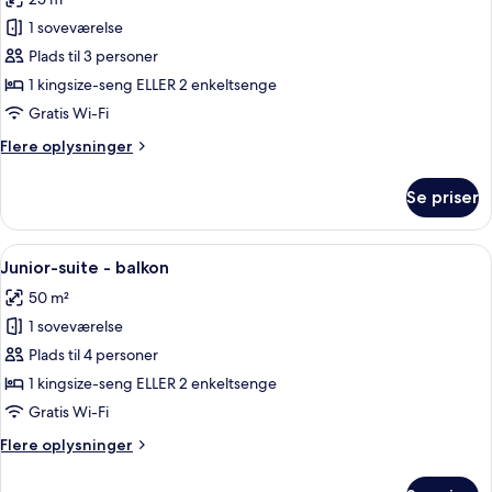
billeder
1 soveværelse
af
Deluxe-
Plads til 3 personer
værelse
1 kingsize-seng ELLER 2 enkeltsenge
(with
Gratis Wi-Fi
Extra
Flere
Flere oplysninger
Bed)
oplysninger
om
Se priser
Deluxe-
værelse
(with
Indlæs
Junior-suite - balkon | Allergivenligt
11
Extra
Junior-suite - balkon
alle
Bed)
50 m²
billeder
1 soveværelse
af
Junior-
Plads til 4 personer
suite
1 kingsize-seng ELLER 2 enkeltsenge
-
Gratis Wi-Fi
balkon
Flere
Flere oplysninger
oplysninger
om