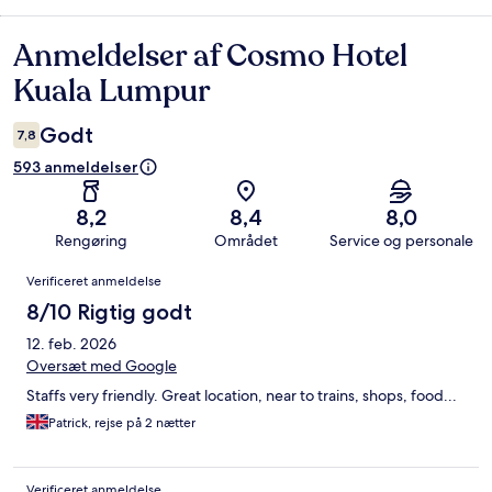
Anmeldelser af Cosmo Hotel
Anmeldelser
Kuala Lumpur
Godt
7,8
593 anmeldelser
8,2
8,4
8,0
Rengøring
Området
Service og personale
Anmeldelser
Verificeret anmeldelse
8/10 Rigtig godt
12. feb. 2026
Oversæt med Google
Staffs very friendly. Great location, near to trains, shops, food...
Patrick, rejse på 2 nætter
Verificeret anmeldelse