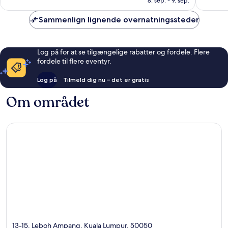
anmelde
8. sep. - 9. sep.
anmeldelser
Sammenlign lignende overnatningssteder
Log på for at se tilgængelige rabatter og fordele. Flere
fordele til flere eventyr.
Log på
Tilmeld dig nu – det er gratis
Om området
13-15, Leboh Ampang, Kuala Lumpur, 50050