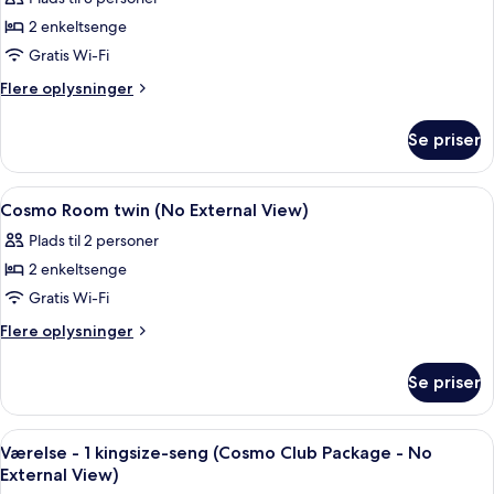
View)
billeder
2 enkeltsenge
af
Deluxe
Gratis Wi-Fi
Twin
Flere
Flere oplysninger
Room
oplysninger
om
Se priser
Deluxe
Twin
Room
Indlæs
Pengeskab på værelset, skrivebord, ly
3
Cosmo Room twin (No External View)
alle
Plads til 2 personer
billeder
2 enkeltsenge
af
Cosmo
Gratis Wi-Fi
Room
Flere
Flere oplysninger
twin
oplysninger
om
(No
Se priser
Cosmo
External
Room
View)
twin
Indlæs
Et hotelværelse med en seng, et natbo
4
(No
Værelse - 1 kingsize-seng (Cosmo Club Package - No
alle
External
External View)
View)
billeder