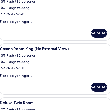
Junior-
Plads til 3 personer
suite
1 kingsize-seng
Gratis Wi-Fi
Flere
Flere oplysninger
oplysninger
om
Se priser
Junior-
suite
Indlæs
Pengeskab på værelset, skrivebord, ly
4
Cosmo Room King (No External View)
alle
Plads til 2 personer
billeder
1 kingsize-seng
af
Cosmo
Gratis Wi-Fi
Room
Flere
Flere oplysninger
King
oplysninger
om
(No
Se priser
Cosmo
External
Room
View)
King
Indlæs
Pengeskab på værelset, skrivebord, ly
5
(No
Deluxe Twin Room
alle
External
Plads til 3 personer