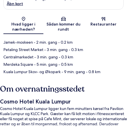
Åbn kort
Kort
Hvad ligger i
Sådan kommer du
Restauranter
nærheden?
rundt
Jamek-moskeen
- 2 min. gang
- 0.2 km
Petaling Street Market
- 3 min. gang
- 0.3 km
Centralmarkedet
- 3 min. gang
- 0.3 km
Merdeka Square
- 5 min. gang
- 0.5 km
Kuala Lumpur Skov- og Økopark
- 9 min. gang
- 0.8 km
Om overnatningsstedet
Cosmo Hotel Kuala Lumpur
Cosmo Hotel Kuala Lumpur ligger kun fem minutters kørsel fra Pavilion
Kuala Lumpur og KLCC Park. Gæster kan få lidt motion i fitnesscenteret
eller få noget at spise på Cafe Mint, der serverer lokale og internationale
retter og er åben til morgenmad, frokost og aftensmad. Derudover