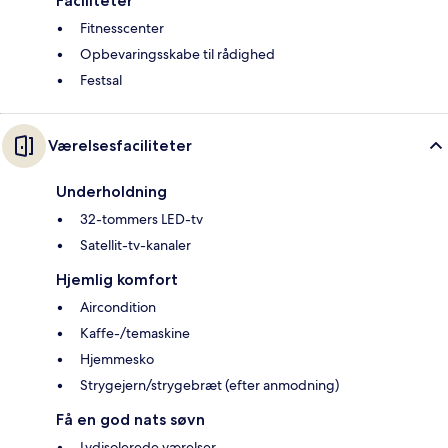
Faciliteter
Fitnesscenter
Opbevaringsskabe til rådighed
Festsal
Værelsesfaciliteter
Underholdning
32-tommers LED-tv
Satellit-tv-kanaler
Hjemlig komfort
Aircondition
Kaffe-/temaskine
Hjemmesko
Strygejern/strygebræt (efter anmodning)
Få en god nats søvn
Lydisolerede værelser