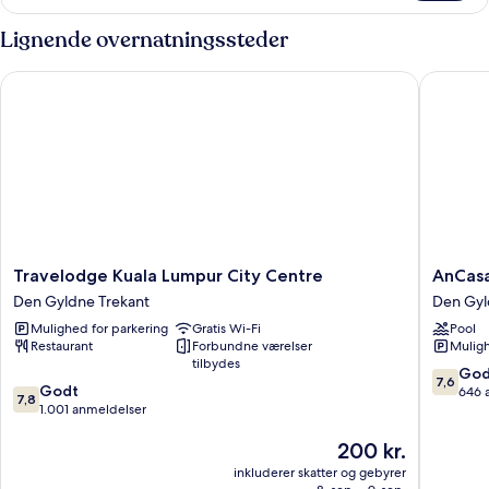
med
-
2
Lignende overnatningssteder
No
enkeltsenge
(Cosmo
External
Travelodge Kuala Lumpur City Centre
AnCasa H
Club
View)
Package
-
No
External
View)
Travelodge
AnCasa
Travelodge Kuala Lumpur City Centre
AnCasa
Kuala
Hotel
Den Gyldne Trekant
Den Gyl
Lumpur
Kuala
Mulighed for parkering
Gratis Wi-Fi
Pool
City
Lumpur,
Restaurant
Forbundne værelser
Muligh
Centre
Chinato
tilbydes
Den
Den
7.6
God
7,6
7.8
Gyldne
Godt
Gyldne
ud
646 
7,8
ud
Trekant
1.001 anmeldelser
Trekant
af
af
10,
Prisen
200 kr.
10,
Godt,
er
Godt,
646
inkluderer skatter og gebyrer
200 kr.
1.001