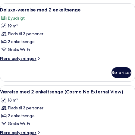
(King)
Indlæs
Et hotelværelse med to senge, et skriv
4
Deluxe-værelse med 2 enkeltsenge
alle
Byudsigt
billeder
19 m²
af
Deluxe-
Plads til 3 personer
værelse
2 enkeltsenge
med
Gratis Wi-Fi
2
Flere
Flere oplysninger
enkeltsenge
oplysninger
om
Se priser
Deluxe-
værelse
med
Indlæs
Et hotelværelse med to senge, et bad
4
2
Værelse med 2 enkeltsenge (Cosmo No External View)
alle
enkeltsenge
18 m²
billeder
Plads til 3 personer
af
Værelse
2 enkeltsenge
med
Gratis Wi-Fi
2
Flere
Flere oplysninger