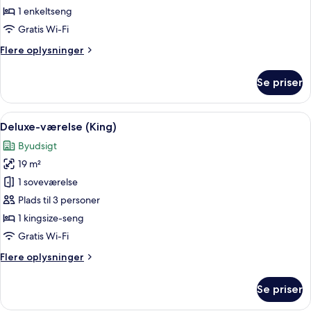
(King)
1 enkeltseng
Gratis Wi-Fi
Flere
Flere oplysninger
oplysninger
om
Se priser
Executive-
værelse
(King)
Indlæs
Et moderne badeværelse med brusekabin
2
Deluxe-værelse (King)
alle
Byudsigt
billeder
19 m²
af
Deluxe-
1 soveværelse
værelse
Plads til 3 personer
(King)
1 kingsize-seng
Gratis Wi-Fi
Flere
Flere oplysninger
oplysninger
om
Se priser
Deluxe-
værelse