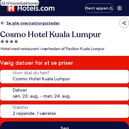
Gå til hovedsektionen
Hent appen
Se alle overnatningssteder
Cosmo Hotel Kuala Lumpur
4.0-
stjernet
Hotel med restaurant i nærheden af Pavilion Kuala Lumpur
overnatningssted
Vælg datoer for at se priser
Hvor skal du hen?
Datoer
Gæster
Søg