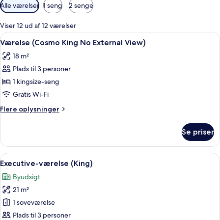
Tilgængelige
Alle værelser
1 seng
2 senge
filtre
for
Viser 12 ud af 12 værelser
værelser
Indlæs
Et hotelværelse med en seng, et natbo
4
Værelse (Cosmo King No External View)
alle
18 m²
billeder
Plads til 3 personer
af
Værelse
1 kingsize-seng
(Cosmo
Gratis Wi-Fi
King
Flere
Flere oplysninger
No
oplysninger
External
om
Se priser
Værelse
View)
(Cosmo
King
Indlæs
Et hotelværelse med to senge, et skriv
2
No
Executive-værelse (King)
alle
External
Byudsigt
View)
billeder
21 m²
af
Executive-
1 soveværelse
værelse
Plads til 3 personer