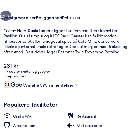
rige
Næste
39+
Oversigt
Værelser
Beliggenhed
Politikker
Cosmo Hotel Kuala Lumpur ligger kun fem minutters kørsel fra
Pavilion Kuala Lumpur og KLCC Park. Gæster kan få lidt motion i
fitnesscenteret eller få noget at spise på Cafe Mint, der serverer
lokale og internationale retter og er åben til morgenmad, frokost og
aftensmad. Derudover ligger Petronas Twin Towers og Petaling
Street Market blot fem minutters kørsel væk.
Den
231 kr.
nuværende
inkluderer skatter og gebyrer
pris
1. sep. - 2. sep.
Forhal
er
Anmeldelser
Godt
7,8
Vis alle 593 anmeldelser
231 kr.
7,8 ud af 10.
Populære faciliteter
Gratis Wi-Fi
Restaurant
Aircondition
Motionscenter