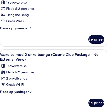
1 soveværelse
af
Plads til 2 personer
Værelse
1 kingsize-seng
-
1
Gratis Wi-Fi
kingsize-
Flere
Flere oplysninger
seng
oplysninger
om
(Cosmo
Se priser
Værelse
Club
-
Package
1
Indlæs
Et hotelværelse med to senge, et bad
4
-
kingsize-
Værelse med 2 enkeltsenge (Cosmo Club Package - No
alle
seng
No
External View)
(Cosmo
billeder
External
1 soveværelse
Club
af
View)
Package
Plads til 2 personer
Værelse
-
2 enkeltsenge
med
No
External
2
Gratis Wi-Fi
View)
enkeltsenge
Flere
Flere oplysninger
(Cosmo
oplysninger
om
Club
Se priser
Værelse
Package