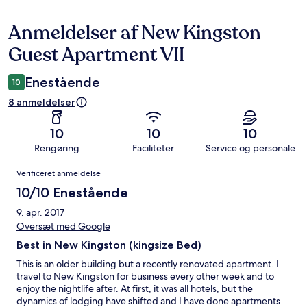
Anmeldelser af New Kingston
Anmeldelser
Guest Apartment VII
Enestående
10
8 anmeldelser
10
10
10
Rengøring
Faciliteter
Service og personale
Anmeldelser
Verificeret anmeldelse
10/10 Enestående
9. apr. 2017
Oversæt med Google
Best in New Kingston (kingsize Bed)
This is an older building but a recently renovated apartment. I
travel to New Kingston for business every other week and to
enjoy the nightlife after. At first, it was all hotels, but the
dynamics of lodging have shifted and I have done apartments