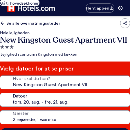
Gå til hovedsektionen
Hent appen
Se alle overnatningssteder
Hele lejligheden
New Kingston Guest Apartment VII
3.0-
stjernet
Lejlighed i centrum i Kingston med køkken
overnatningssted
Vælg datoer for at se priser
Hvor skal du hen?
Datoer
Gæster