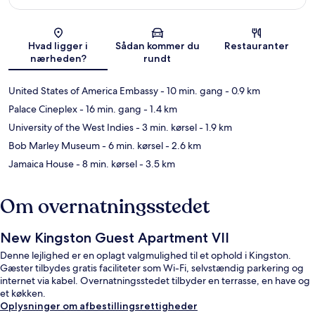
Kort
Hvad ligger i
Sådan kommer du
Restauranter
nærheden?
rundt
United States of America Embassy
- 10 min. gang
- 0.9 km
Palace Cineplex
- 16 min. gang
- 1.4 km
University of the West Indies
- 3 min. kørsel
- 1.9 km
Bob Marley Museum
- 6 min. kørsel
- 2.6 km
Jamaica House
- 8 min. kørsel
- 3.5 km
Om overnatningsstedet
New Kingston Guest Apartment VII
Denne lejlighed er en oplagt valgmulighed til et ophold i Kingston.
Gæster tilbydes gratis faciliteter som Wi-Fi, selvstændig parkering og
internet via kabel. Overnatningsstedet tilbyder en terrasse, en have og
et køkken.
Oplysninger om afbestillingsrettigheder