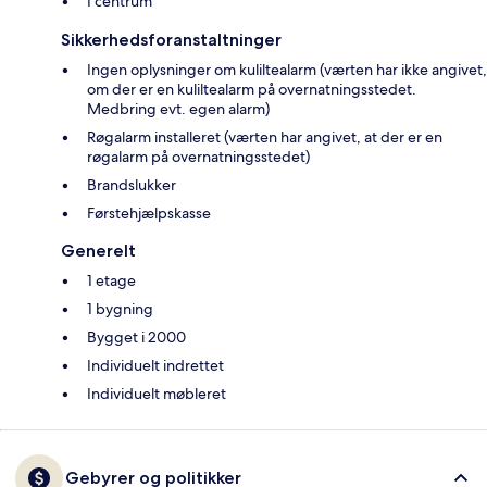
I centrum
Sikkerhedsforanstaltninger
Ingen oplysninger om kuliltealarm (værten har ikke angivet,
om der er en kuliltealarm på overnatningsstedet.
Medbring evt. egen alarm)
Røgalarm installeret (værten har angivet, at der er en
røgalarm på overnatningsstedet)
Brandslukker
Førstehjælpskasse
Generelt
1 etage
1 bygning
Bygget i 2000
Individuelt indrettet
Individuelt møbleret
Gebyrer og politikker