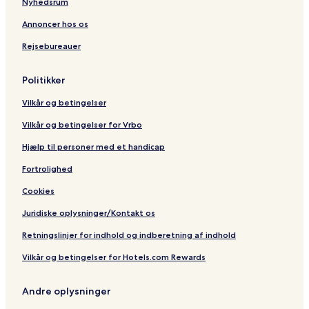
Nyhedsrum
n
n
s
t
t
t
o
Annoncer hos os
o
n
Rejsebureauer
n
s
Politikker
Vilkår og betingelser
Vilkår og betingelser for Vrbo
Hjælp til personer med et handicap
Fortrolighed
Cookies
Juridiske oplysninger/Kontakt os
Retningslinjer for indhold og indberetning af indhold
Vilkår og betingelser for Hotels.com Rewards
Andre oplysninger