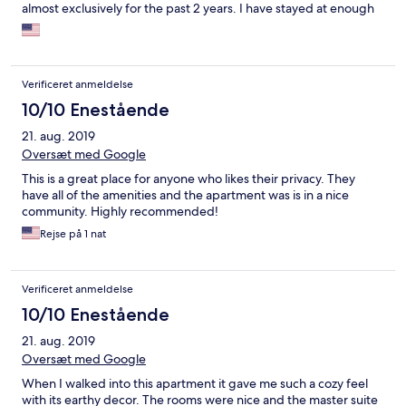
almost exclusively for the past 2 years. I have stayed at enough
apartments to conclusively say this one is the better of them all.
Most New Kingston one bedroom apartments were built as
studios. Most New Kingston one bedroom is so cramped with a
double bed. Not this apartment, this Casa had a kingsize bed.
Verificeret anmeldelse
The apartment was well decorated and appears to have been
redone recently. I would recommend this apartment to any and
10/10 Enestående
all travelers who is looking for a clean, central, safe and secure
21. aug. 2019
apartment.
Oversæt med Google
This is a great place for anyone who likes their privacy. They
have all of the amenities and the apartment was is in a nice
community. Highly recommended!
Rejse på 1 nat
Verificeret anmeldelse
10/10 Enestående
21. aug. 2019
Oversæt med Google
When I walked into this apartment it gave me such a cozy feel
with its earthy decor. The rooms were nice and the master suite