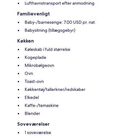
Lufthavnstransport efter anmodning
Familievenligt
Baby-/barnesenge: 7.00 USD pr. nat
Babysitning (tillægsgebyr)
Køkken
Køleskab i fuld størrelse
Kogeplade
Mikrobølgeovn
Ovn
Toast-ovn
Køkkentøj/tallerkner/redskaber
Elkedel
Kaffe-/temaskine
Blender
Soveværelser
1 soveværelse