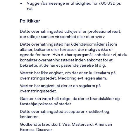
Vugger/barnesenge er til rådighed for 7.00 USD pr.
nat
Politikker
Dette overnatningssted udlejes af en professionel vært,
der udlejer som en virksomhed eller et erhverv.
Dette overnatningssted har udendørsområder såsom
altaner, balkoner eller terrasser, der muligvis ikke er
egnede for børn. Hvis du har spørgsmål, anbefaler vi, at du
kontakter overnatningsstedet inden ankomst for at
bekræfte, at de har et passende værelse til dig.
Værten har ikke angivet, om der er en kuliltealarm på
overnatningsstedet. Medbring evt. egen alarm.
Værten har angivet, at der er en røgalarm på
overnatningsstedet.
Gæster kan være helt rolige, da der er brandslukker og
førstehjælpskasse på stedet.
Dette overnatningssted accepterer kreditkort og
kontanter.
Godkendte kreditkort: Visa, Mastercard, American
Express, Discover