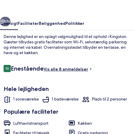
VII
rige
Næste
17+
Oversigt
Faciliteter
Beliggenhed
Politikker
Denne lejlighed er en oplagt valgmulighed til et ophold i Kingston.
Gæster tilbydes gratis faciliteter som Wi-Fi, selvstændig parkering
og internet via kabel. Overnatningsstedet tilbyder en terrasse, en
have og et køkken.
Anmeldelser
Enestående
10
Vis alle 8 anmeldelser
10 ud af 10.
Premium-lejlighed - 1 queensize-seng -
Hele lejligheden
1 soveværelse
1 badeværelse
Plads til 2 personer
Populære faciliteter
Lufthavnstransport
Køkken
Faciliteter til tøjvask
Gratis parkering