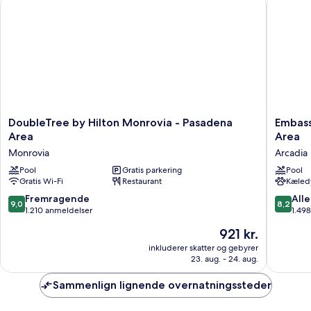
DoubleTree
Embass
DoubleTree by Hilton Monrovia - Pasadena
Embass
by
Suites
Area
Area
Hilton
by
Monrovia
Arcadia
Monrovia
Hilton
-
Pool
Gratis parkering
Arcadia
Pool
Gratis Wi-Fi
Restaurant
Kæledy
Pasadena
Pasaden
Area
Area
9.0
8.2
Fremragende
Alle
9,0
8,2
Monrovia
Arcadia
ud
ud
1.210 anmeldelser
1.49
af
af
Prisen
921 kr.
10,
10,
er
Fremragende,
Alletider
inkluderer skatter og gebyrer
921 kr.
23. aug. - 24. aug.
1.210
1.498
anmeldelser
anmelde
Sammenlign lignende overnatningssteder