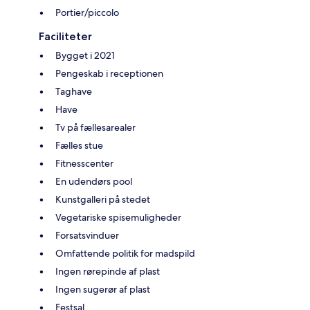
Portier/piccolo
Faciliteter
Bygget i 2021
Pengeskab i receptionen
Taghave
Have
Tv på fællesarealer
Fælles stue
Fitnesscenter
En udendørs pool
Kunstgalleri på stedet
Vegetariske spisemuligheder
Forsatsvinduer
Omfattende politik for madspild
Ingen rørepinde af plast
Ingen sugerør af plast
Festsal