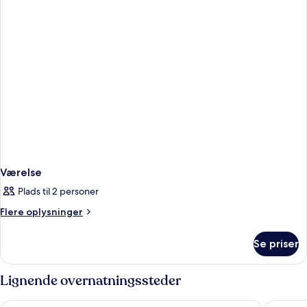
Værelse
Plads til 2 personer
Flere
Flere oplysninger
oplysninger
om
Se priser
Værelse
Lignende overnatningssteder
DoubleTree by Hilton Monrovia - Pasadena Area
Embassy 