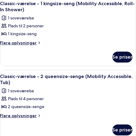
Indlæs
5
(Hearing
1
Classic-værelse - 1 kingsize-seng (Mobility Accessible, Roll-
alle
kingsize-
Accessible)
In Shower)
seng
billeder
1 soveværelse
(Hearing
af
Accessible)
Plads til 2 personer
Classic-
1 kingsize-seng
værelse
-
Flere
Flere oplysninger
oplysninger
1
om
kingsize-
Se priser
Classic-
seng
værelse
(Mobility
-
Indlæs
Et hotelværelse med to senge, et skriv
4
1
Accessible,
Classic-værelse - 2 queensize-senge (Mobility Accessible,
alle
kingsize-
Tub)
Roll-
seng
billeder
In
1 soveværelse
(Mobility
af
Shower)
Accessible,
Plads til 4 personer
Classic-
Roll-
2 queensize-senge
værelse
In
Shower)
-
Flere
Flere oplysninger
oplysninger
2
om
queensize-
Se priser
Classic-
senge