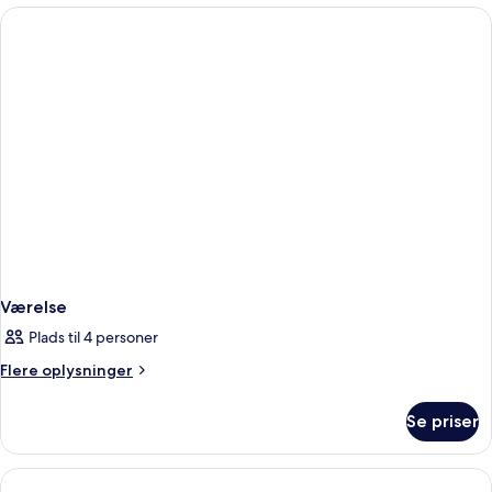
Værelse
Plads til 4 personer
Flere
Flere oplysninger
oplysninger
om
Se priser
Værelse