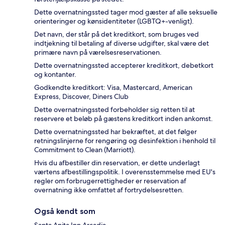
Dette overnatningssted tager mod gæster af alle seksuelle
orienteringer og kønsidentiteter (LGBTQ+-venligt).
Det navn, der står på det kreditkort, som bruges ved
indtjekning til betaling af diverse udgifter, skal være det
primære navn på værelsesreservationen.
Dette overnatningssted accepterer kreditkort, debetkort
og kontanter.
Godkendte kreditkort: Visa, Mastercard, American
Express, Discover, Diners Club
Dette overnatningssted forbeholder sig retten til at
reservere et beløb på gæstens kreditkort inden ankomst.
Dette overnatningssted har bekræftet, at det følger
retningslinjerne for rengøring og desinfektion i henhold til
Commitment to Clean (Marriott).
Hvis du afbestiller din reservation, er dette underlagt
værtens afbestillingspolitik. I overensstemmelse med EU's
regler om forbrugerrettigheder er reservation af
overnatning ikke omfattet af fortrydelsesretten.
Også kendt som
Santa Anita Inn Arcadia