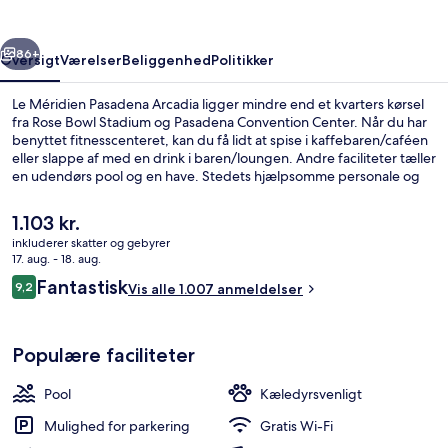
rige
Næste
86+
Oversigt
Værelser
Beliggenhed
Politikker
Le Méridien Pasadena Arcadia ligger mindre end et kvarters kørsel
fra Rose Bowl Stadium og Pasadena Convention Center. Når du har
benyttet fitnesscenteret, kan du få lidt at spise i kaffebaren/caféen
eller slappe af med en drink i baren/loungen. Andre faciliteter tæller
en udendørs pool og en have. Stedets hjælpsomme personale og
generelle forhold får gode bedømmelser fra rejsende. Offentlig
transport er tæt på: Arcadia Metrostation ligger kun 13 minutter
Den
1.103 kr.
derfra til fods.
nuværende
inkluderer skatter og gebyrer
pris
17. aug. - 18. aug.
Udendørs pool
er
Anmeldelser
Fantastisk
9,2
Vis alle 1.007 anmeldelser
1.103 kr.
9,2 ud af 10.
Populære faciliteter
Pool
Kæledyrsvenligt
Mulighed for parkering
Gratis Wi-Fi