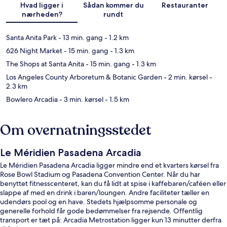
Hvad ligger i
Sådan kommer du
Restauranter
nærheden?
rundt
Santa Anita Park
- 13 min. gang
- 1.2 km
626 Night Market
- 15 min. gang
- 1.3 km
The Shops at Santa Anita
- 15 min. gang
- 1.3 km
Los Angeles County Arboretum & Botanic Garden
- 2 min. kørsel
-
2.3 km
Bowlero Arcadia
- 3 min. kørsel
- 1.5 km
Om overnatningsstedet
Le Méridien Pasadena Arcadia
Le Méridien Pasadena Arcadia ligger mindre end et kvarters kørsel fra
Rose Bowl Stadium og Pasadena Convention Center. Når du har
benyttet fitnesscenteret, kan du få lidt at spise i kaffebaren/caféen eller
slappe af med en drink i baren/loungen. Andre faciliteter tæller en
udendørs pool og en have. Stedets hjælpsomme personale og
generelle forhold får gode bedømmelser fra rejsende. Offentlig
transport er tæt på: Arcadia Metrostation ligger kun 13 minutter derfra