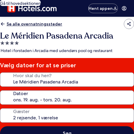
Gå til hovedsektionen
Hent appen
Se alle overnatningssteder
Le Méridien Pasadena Arcadia
4.0-
stjernet
Hotel i forstaden i Arcadia med udendørs pool og restaurant
overnatningssted
Vælg datoer for at se priser
Hvor skal du hen?
Datoer
Gæster
Søg