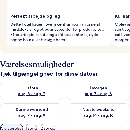
Perfekt arbejde og leg
Kulina
Dette hotel ligger i byens centrum og kan prale af
Oplev a
mødelokaler og et businesscenter for produktivitet.
samt ve
Efter arbejde kan du tage i fitnesscenteret, nyde
café ven
happy hour eller besøge baren.
morgenm
Værelsesmuligheder
Tjek tilgængelighed for disse datoer
Tjek tilgængelighed for i aften aug. 6 - aug. 7
Tjek tilgængelighed for i morg
I aften
I morgen
aug. 6 - aug. 7
aug. 7 - aug. 8
Tjek tilgængelighed for denne weekend aug. 7 - aug. 9
Tjek tilgængelighed for næste
Denne weekend
Næste weekend
aug. 7 - aug. 9
aug. 14 - aug. 16
Tilgængelige
Alle værelser
1 seng
2 senge