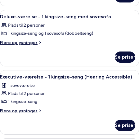
-
1
Indlæs
Et hotelværelse med seng, sofa, stol, 
4
soveværelse
Deluxe-værelse - 1 kingsize-seng med sovesofa
alle
Plads til 2 personer
billeder
1 kingsize-seng og 1 sovesofa (dobbeltseng)
af
Deluxe-
Flere
Flere oplysninger
oplysninger
værelse
om
-
Se priser
Deluxe-
1
værelse
kingsize-
-
Indlæs
Et moderne hotelværelse med en stor sen
4
1
seng
Executive-værelse - 1 kingsize-seng (Hearing Accessible)
alle
kingsize-
med
1 soveværelse
seng
billeder
sovesofa
med
Plads til 2 personer
af
sovesofa
Executive-
1 kingsize-seng
værelse
Flere
Flere oplysninger
-
oplysninger
om
1
Se priser
Executive-
kingsize-
værelse
seng
-