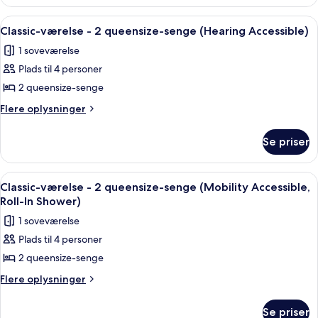
værelse
(Mobility
-
Indlæs
Et hotelværelse med to senge, et skriv
4
2
Accessible,
Classic-værelse - 2 queensize-senge (Hearing Accessible)
alle
queensize-
Tub)
1 soveværelse
senge
billeder
(Mobility
Plads til 4 personer
af
Accessible,
Classic-
2 queensize-senge
Tub)
værelse
Flere
Flere oplysninger
-
oplysninger
om
2
Se priser
Classic-
queensize-
værelse
senge
-
Indlæs
Et hotelværelse med to senge, et skriv
4
(Hearing
2
Classic-værelse - 2 queensize-senge (Mobility Accessible,
alle
queensize-
Accessible)
Roll-In Shower)
senge
billeder
1 soveværelse
(Hearing
af
Accessible)
Plads til 4 personer
Classic-
2 queensize-senge
værelse
-
Flere
Flere oplysninger
oplysninger
2
om
queensize-
Se priser
Classic-