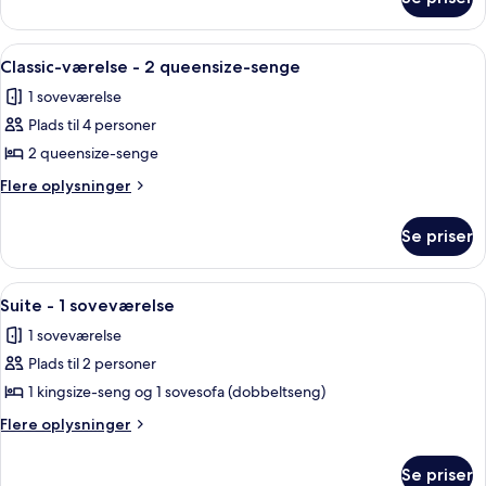
Classic-
kingsize-
værelse
seng
-
Indlæs
Et hotelværelse med to senge, et skriv
6
1
Classic-værelse - 2 queensize-senge
alle
kingsize-
1 soveværelse
seng
billeder
Plads til 4 personer
af
Classic-
2 queensize-senge
værelse
Flere
Flere oplysninger
-
oplysninger
om
2
Se priser
Classic-
queensize-
værelse
senge
-
Indlæs
Et hotelværelse med en seng, et skrive
6
2
Suite - 1 soveværelse
alle
queensize-
1 soveværelse
senge
billeder
Plads til 2 personer
af
Suite
1 kingsize-seng og 1 sovesofa (dobbeltseng)
-
Flere
Flere oplysninger
1
oplysninger
om
soveværelse
Se priser
Suite