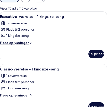
filtre
for
Viser 15 ud af 15 værelser
værelser
Indlæs
Et moderne hotelværelse med seng, gr
6
Executive-værelse - 1 kingsize-seng
alle
1 soveværelse
billeder
Plads til 2 personer
af
Executive-
1 kingsize-seng
værelse
Flere
Flere oplysninger
-
oplysninger
om
1
Se priser
Executive-
kingsize-
værelse
seng
-
Indlæs
Et moderne hotelværelse med en stor s
9
1
Classic-værelse - 1 kingsize-seng
alle
kingsize-
1 soveværelse
seng
billeder
Plads til 2 personer
af
Classic-
1 kingsize-seng
værelse
Flere
Flere oplysninger
-
oplysninger
om
1
Se priser