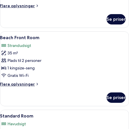
Flere
Flere oplysninger
oplysninger
om
Se priser
Deluxe
Room
Indlæs
Beach Front Room | Minibar, pengeskab
15
Beach Front Room
alle
Strandudsigt
billeder
35 m²
af
Beach
Plads til 2 personer
Front
1 kingsize-seng
Room
Gratis Wi-Fi
Flere
Flere oplysninger
oplysninger
om
Se priser
Beach
Front
Room
Indlæs
Et hotelværelse med to senge, begge 
6
Standard Room
alle
Havudsigt
billeder