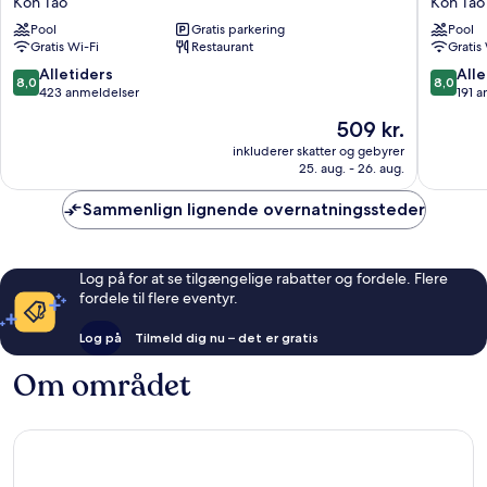
Koh Tao
Koh Tao
Resort
Resort
Pool
Gratis parkering
Pool
Koh
Koh
Gratis Wi-Fi
Restaurant
Gratis
Tao
Tao
8.0
8.0
Alletiders
Alle
8,0
8,0
ud
ud
423 anmeldelser
191 
af
af
Prisen
509 kr.
10,
10,
er
Alletiders,
Alletider
inkluderer skatter og gebyrer
509 kr.
25. aug. - 26. aug.
423
191
anmeldelser
anmelde
Sammenlign lignende overnatningssteder
Log på for at se tilgængelige rabatter og fordele. Flere
fordele til flere eventyr.
Log på
Tilmeld dig nu – det er gratis
Om området