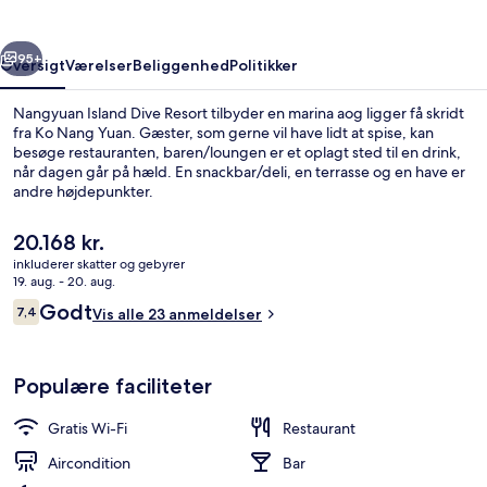
rige
Næste
95+
Oversigt
Værelser
Beliggenhed
Politikker
Nangyuan Island Dive Resort tilbyder en marina aog ligger få skridt
fra Ko Nang Yuan. Gæster, som gerne vil have lidt at spise, kan
besøge restauranten, baren/loungen er et oplagt sted til en drink,
når dagen går på hæld. En snackbar/deli, en terrasse og en have er
andre højdepunkter.
Den
20.168 kr.
nuværende
inkluderer skatter og gebyrer
pris
19. aug. - 20. aug.
Udsigt fra overnatningsstedet
er
Anmeldelser
Godt
7,4
Vis alle 23 anmeldelser
20.168 kr.
7,4 ud af 10.
Populære faciliteter
Gratis Wi-Fi
Restaurant
Aircondition
Bar