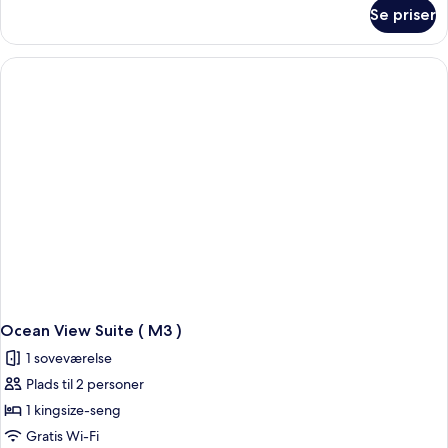
om
Se priser
Family
Pool
Villa
(
M2
)
Ocean View Suite ( M3 )
1 soveværelse
Plads til 2 personer
1 kingsize-seng
Gratis Wi-Fi