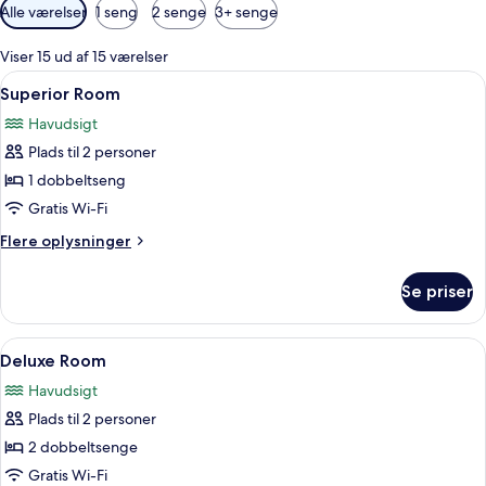
Tilgængelige
Alle værelser
1 seng
2 senge
3+ senge
filtre
for
Viser 15 ud af 15 værelser
værelser
Indlæs
Et hotelværelse med en seng, to senge
12
Superior Room
alle
Havudsigt
billeder
Plads til 2 personer
af
Superior
1 dobbeltseng
Room
Gratis Wi-Fi
Flere
Flere oplysninger
oplysninger
om
Se priser
Superior
Room
Indlæs
Deluxe Room | Minibar, pengeskab på v
10
Deluxe Room
alle
Havudsigt
billeder
Plads til 2 personer
af
Deluxe
2 dobbeltsenge
Room
Gratis Wi-Fi