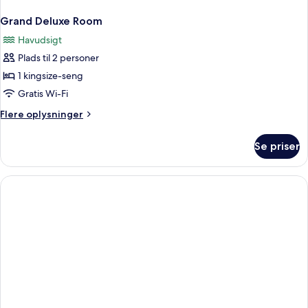
Grand Deluxe Room
Havudsigt
Plads til 2 personer
1 kingsize-seng
Gratis Wi-Fi
Flere
Flere oplysninger
oplysninger
om
Se priser
Grand
Deluxe
Room