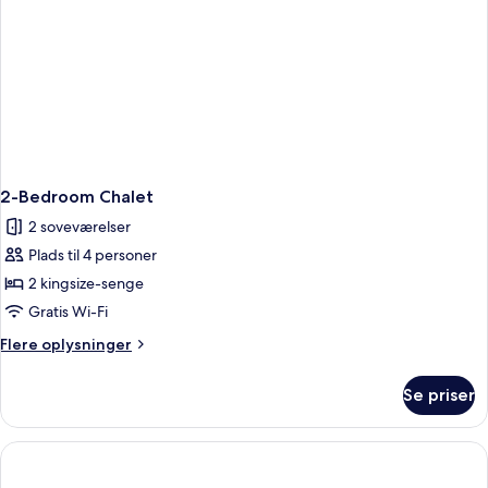
2-Bedroom Chalet
2 soveværelser
Plads til 4 personer
2 kingsize-senge
Gratis Wi-Fi
Flere
Flere oplysninger
oplysninger
om
Se priser
2-
Bedroom
Chalet