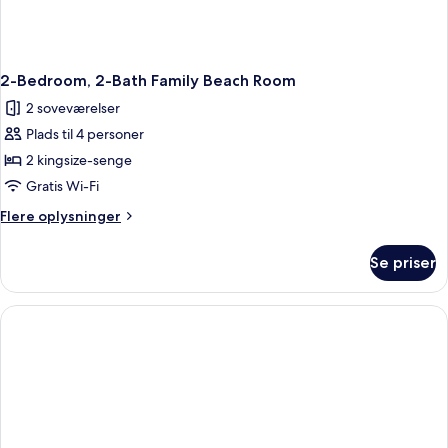
2-Bedroom, 2-Bath Family Beach Room
2 soveværelser
Plads til 4 personer
2 kingsize-senge
Gratis Wi-Fi
Flere
Flere oplysninger
oplysninger
om
Se priser
2-
Bedroom,
2-
Bath
Family
Beach
Room