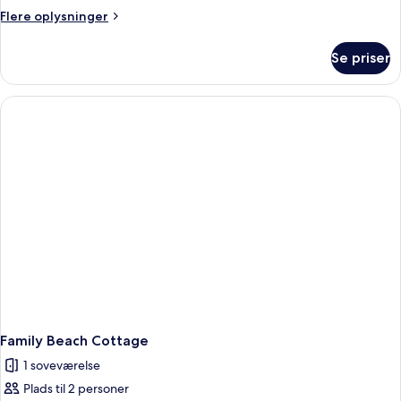
Flere
Flere oplysninger
oplysninger
om
Se priser
Ocean
View
Suite
(
M3
)
Family Beach Cottage
1 soveværelse
Plads til 2 personer