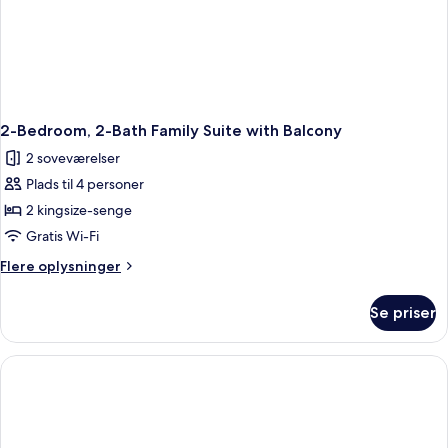
2-Bedroom, 2-Bath Family Suite with Balcony
2 soveværelser
Plads til 4 personer
2 kingsize-senge
Gratis Wi-Fi
Flere
Flere oplysninger
oplysninger
om
Se priser
2-
Bedroom,
2-
Bath
Family
Suite
with
Balcony