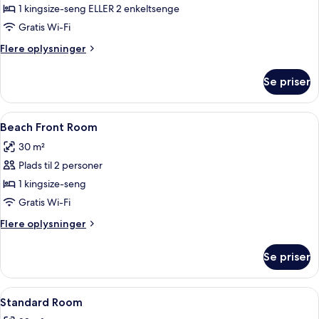
1 kingsize-seng ELLER 2 enkeltsenge
Gratis Wi-Fi
Flere
Flere oplysninger
oplysninger
om
Se priser
Family
Beach
Cottage
Indlæs
Et hotelværelse med en seng, et natb
3
Beach Front Room
alle
30 m²
billeder
Plads til 2 personer
af
Beach
1 kingsize-seng
Front
Gratis Wi-Fi
Room
Flere
Flere oplysninger
oplysninger
om
Se priser
Beach
Front
Room
Indlæs
Et soveværelse med seng, sengebord, l
3
Standard Room
alle