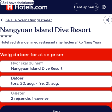
Gå til hovedsektionen
Hent appen
Se alle overnatningssteder
Nangyuan Island Dive Resort
3.0-
stjernet
Hotel ved stranden med restaurant i nærheden af Ko Nang Yuan
overnatningssted
Vælg datoer for at se priser
Hvor skal du hen?
Datoer
Gæster
Søg