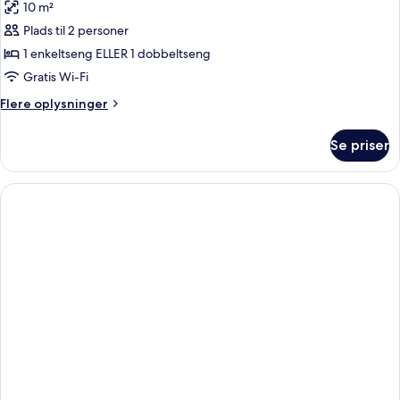
10 m²
af
Standard
Plads til 2 personer
Room
1 enkeltseng ELLER 1 dobbeltseng
Gratis Wi-Fi
Flere
Flere oplysninger
oplysninger
om
Se priser
Standard
Room