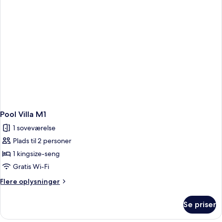
Pool Villa M1
1 soveværelse
Plads til 2 personer
1 kingsize-seng
Gratis Wi-Fi
Flere
Flere oplysninger
oplysninger
om
Se priser
Pool
Villa