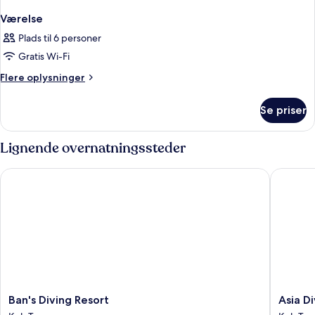
Værelse
Plads til 6 personer
Gratis Wi-Fi
Flere
Flere oplysninger
oplysninger
om
Se priser
Værelse
Lignende overnatningssteder
Ban's Diving Resort
Asia Dive
Ban's
Asia
Ban's Diving Resort
Asia D
Diving
Divers