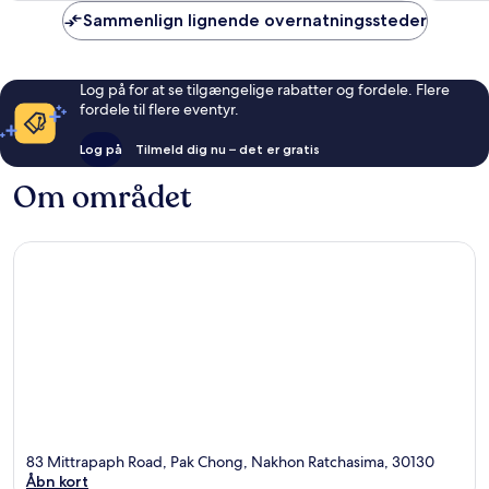
anmeldelser
anmelde
Sammenlign lignende overnatningssteder
Log på for at se tilgængelige rabatter og fordele. Flere
fordele til flere eventyr.
Log på
Tilmeld dig nu – det er gratis
Om området
83 Mittrapaph Road, Pak Chong, Nakhon Ratchasima, 30130
Åbn kort