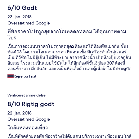
6/10 Godt
23. jan. 2018
Oversæt med Google
ที่พักราคาโปรถูกสุดจากโฮเทลดอทคอม ได้คุณภาพตาม
โปร
เป็นการจองแบบราคาโปรถูกสุดสุด2ห้อง แต่ได้ห้องพักแยกกัน ชั้น1
ห้อง103 โดยรวมโอเคตามราคา ที่นอนแข็ง มีเครื่องทำน้ำอุ่น แอร์
เย็น ทีวีชัด ไม่มีตู้เย็น ไม่มีที่ระบายอากาศห้องน้ำ เปิดห้องปุ๊บเจอกลิ่น
อับเลย โรงแรมเป็นแบบใช้บันได ได้อีกห้องที่ชั้น3 ห้อง 307 ห้องนี่้
ค่อนข้างเก่า มีกลิ่นอับ และเหม็นที่ตู้เสื้อผ้า และตู้เสื้อผ้าไม่มีประตูปิด
ทีวีไม่ชัด แต่น้ำอุ่น และแอร์เย็นสบาย การต้อนรับดี มีส่วนกาแฟที่
Rejse på 1 nat
ส่วนต้อนรับ แต่ไม่ได้ใช้บริการ
Verificeret anmeldelse
8/10 Rigtig godt
22. jan. 2018
Oversæt med Google
ใกล้แหล่งท่องเที่ยว
เป็นที่พักคล้ายหอพัก ห้องกว้างไม่คับแคบ บริการเฉพาะห้องนอน ใกล้