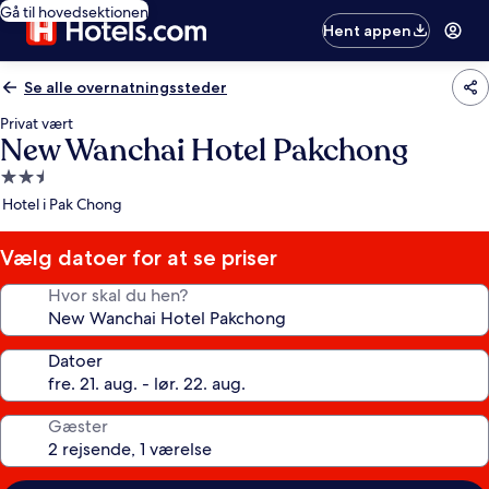
Gå til hovedsektionen
Hent appen
Se alle overnatningssteder
Privat vært
New Wanchai Hotel Pakchong
2.5-
stjernet
Hotel i Pak Chong
overnatningssted
Vælg datoer for at se priser
Hvor skal du hen?
Datoer
Gæster