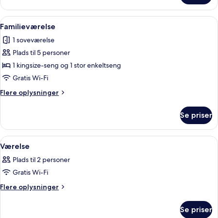
værelse
-
Indlæs
To enkeltsenge med trærammer og bloms
4
1
Familieværelse
alle
kingsize-
1 soveværelse
seng
billeder
Plads til 5 personer
af
Familieværelse
1 kingsize-seng og 1 stor enkeltseng
Gratis Wi-Fi
Flere
Flere oplysninger
oplysninger
om
Se priser
Familieværelse
Indlæs
Et soveværelse med seng, skab og dør.
9
Værelse
alle
Plads til 2 personer
billeder
Gratis Wi-Fi
af
Værelse
Flere
Flere oplysninger
oplysninger
om
Se priser
Værelse