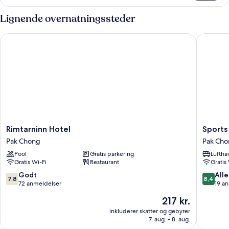
Lignende overnatningssteder
Rimtarninn Hotel
Sports B
Rimtarninn
Sports
Rimtarninn Hotel
Sports
Hotel
Bar
Pak Chong
Pak Ch
Pak
&
Pool
Gratis parkering
Luftha
Chong
Resort
Gratis Wi-Fi
Restaurant
Gratis
Pak
Chong
7.8
8.4
Godt
Alle
7,8
8,4
ud
ud
72 anmeldelser
19 a
af
af
Prisen
217 kr.
10,
10,
er
Godt,
Alletider
inkluderer skatter og gebyrer
217 kr.
7. aug. - 8. aug.
72
19