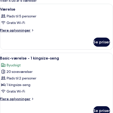
Viser 4 ud af 4 værelser
værelser
Indlæs
Et hotelværelse med seng, skrivebord
8
Værelse
alle
Plads til 5 personer
billeder
Gratis Wi-Fi
af
Værelse
Flere
Flere oplysninger
oplysninger
om
Se priser
Værelse
Indlæs
Et soveværelse med en seng, et skrive
4
Basic-værelse - 1 kingsize-seng
alle
Byudsigt
billeder
20 soveværelser
af
Basic-
Plads til 2 personer
værelse
1 kingsize-seng
-
Gratis Wi-Fi
1
Flere
Flere oplysninger
kingsize-
oplysninger
seng
om
Se priser
Basic-