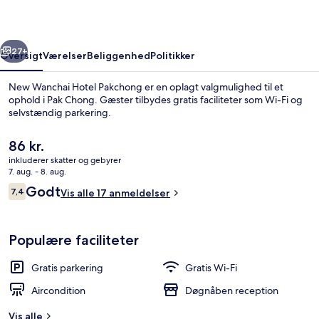
rige
Næste
27+
Oversigt
Værelser
Beliggenhed
Politikker
New Wanchai Hotel Pakchong er en oplagt valgmulighed til et
ophold i Pak Chong. Gæster tilbydes gratis faciliteter som Wi-Fi og
selvstændig parkering.
Den
86 kr.
nuværende
inkluderer skatter og gebyrer
pris
7. aug. - 8. aug.
er
Anmeldelser
Godt
7,4
Vis alle 17 anmeldelser
86 kr.
7,4 ud af 10.
Udendørsområde
Populære faciliteter
Gratis parkering
Gratis Wi-Fi
Aircondition
Døgnåben reception
Vis alle