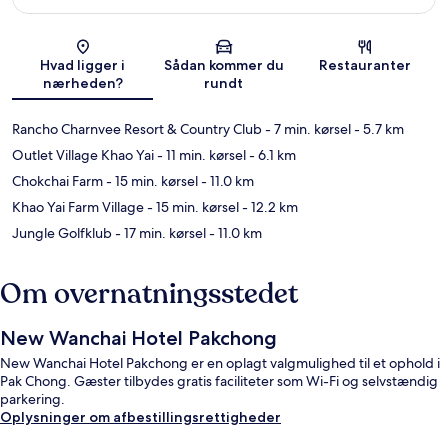
Kort
Hvad ligger i
Sådan kommer du
Restauranter
nærheden?
rundt
Rancho Charnvee Resort & Country Club
- 7 min. kørsel
- 5.7 km
Outlet Village Khao Yai
- 11 min. kørsel
- 6.1 km
Chokchai Farm
- 15 min. kørsel
- 11.0 km
Khao Yai Farm Village
- 15 min. kørsel
- 12.2 km
Jungle Golfklub
- 17 min. kørsel
- 11.0 km
Om overnatningsstedet
New Wanchai Hotel Pakchong
New Wanchai Hotel Pakchong er en oplagt valgmulighed til et ophold i
Pak Chong. Gæster tilbydes gratis faciliteter som Wi-Fi og selvstændig
parkering.
Oplysninger om afbestillingsrettigheder