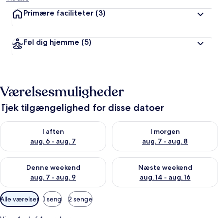
Primære faciliteter
(3)
Føl dig hjemme
(5)
Værelsesmuligheder
Tjek tilgængelighed for disse datoer
Tjek tilgængelighed for i aften aug. 6 - aug. 7
Tjek tilgængelighed for i morg
I aften
I morgen
aug. 6 - aug. 7
aug. 7 - aug. 8
Tjek tilgængelighed for denne weekend aug. 7 - aug. 9
Tjek tilgængelighed for næste
Denne weekend
Næste weekend
aug. 7 - aug. 9
aug. 14 - aug. 16
Tilgængelige
Alle værelser
1 seng
2 senge
filtre
for