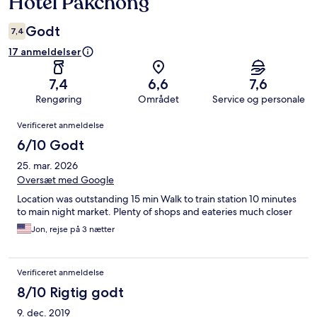
Hotel Pakchong
Godt
7,4
17 anmeldelser
7,4
6,6
7,6
Rengøring
Området
Service og personale
Anmeldelser
Verificeret anmeldelse
6/10 Godt
25. mar. 2026
Oversæt med Google
Location was outstanding 15 min Walk to train station 10 minutes
to main night market. Plenty of shops and eateries much closer
Jon, rejse på 3 nætter
Verificeret anmeldelse
8/10 Rigtig godt
9. dec. 2019