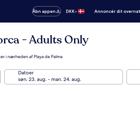
•
Åbn appen
DKK
Annoncér dit overna
orca - Adults Only
ger i nærheden af Playa de Palma
Datoer