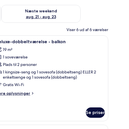
d aug. 14 - aug. 16
Tjek tilgængelighed for næste weekend aug. 21 - aug. 23
Næste weekend
aug. 21 - aug. 23
Viser 6 ud af 6 værelser
 værelset, skrivebord, mørklægningsgardiner, lydisolering
ndlæs
Pengeskab på værelset, skrivebord, mørklægni
4
eluxe-dobbeltværelse - balkon
le
19 m²
illeder
1 soveværelse
f
eluxe-
Plads til 2 personer
obbeltværelse
1 kingsize-seng og 1 sovesofa (dobbeltseng) ELLER 2
enkeltsenge og 1 sovesofa (dobbeltseng)
alkon
Gratis Wi-Fi
ere
ere oplysninger
lysninger
m
luxe-
Se priser
bbeltværelse
lkon
rklægningsgardiner, lydisolering
ndlæs
Pengeskab på værelset, skrivebord, mørklægni