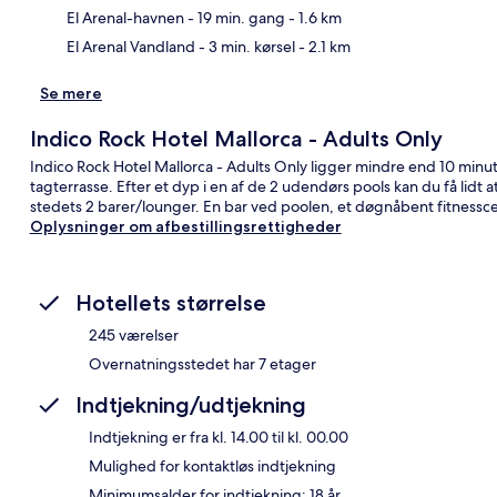
El Arenal-havnen
- 19 min. gang
- 1.6 km
El Arenal Vandland
- 3 min. kørsel
- 2.1 km
Se mere
Indico Rock Hotel Mallorca - Adults Only
Indico Rock Hotel Mallorca - Adults Only ligger mindre end 10 minut
tagterrasse. Efter et dyp i en af de 2 udendørs pools kan du få lidt at
stedets 2 barer/lounger. En bar ved poolen, et døgnåbent fitnessc
Oplysninger om afbestillingsrettigheder
Hotellets størrelse
245 værelser
Overnatningsstedet har 7 etager
Indtjekning/udtjekning
Indtjekning er fra kl. 14.00 til kl. 00.00
Mulighed for kontaktløs indtjekning
Minimumsalder for indtjekning: 18 år