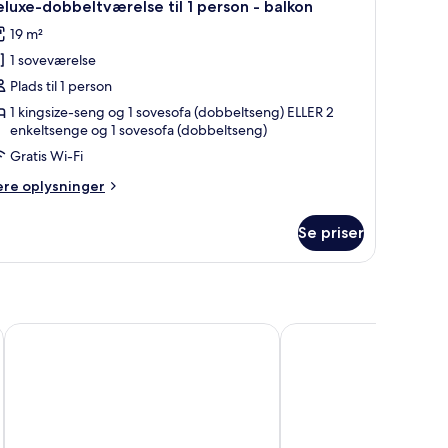
3
luxe-dobbeltværelse til 1 person - balkon
le
19 m²
illeder
1 soveværelse
f
eluxe-
Plads til 1 person
obbeltværelse
1 kingsize-seng og 1 sovesofa (dobbeltseng) ELLER 2
enkeltsenge og 1 sovesofa (dobbeltseng)
l
Gratis Wi-Fi
erson
ere
ere oplysninger
lysninger
m
alkon
Se priser
luxe-
bbeltværelse
rson
Hotel HSM Reina del Mar
Hotel Foners
lkon