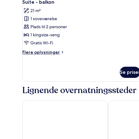
8
Suite - balkon
alle
21 m²
billeder
1 soveværelse
af
Suite
Plads til 2 personer
-
1 kingsize-seng
balkon
Gratis Wi-Fi
Flere
Flere oplysninger
oplysninger
om
Suite
Se prise
-
balkon
Lignende overnatningssteder
tent Playa de Palma
Hotel Kiliman