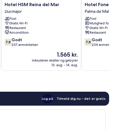
Hotel
Hotel
Hotel HSM Reina del Mar
Hotel Foners
HSM
Foners
Llucmajor
Palma de Mallorca
Reina
Palma
Pool
Pool
del
de
Gratis Wi-Fi
Mulighed for parkering
Mar
Mallorca
Restaurant
Gratis Wi-Fi
Llucmajor
Aircondition
Restaurant
7.8
7.8
Godt
Godt
7,8
7,8
ud
ud
237 anmeldelser
234 anmeldelser
af
af
Prisen
1.565 kr.
10,
10,
er
Godt,
Godt,
inkluderer skatter og gebyrer
inkluderer 
1.565 kr.
13. aug. - 14. aug.
237
234
anmeldelser
anmeldelser
Log på
Tilmeld dig nu – det er gratis