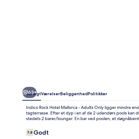
-
Adults
Only
63+
Oversigt
Værelser
Beliggenhed
Politikker
Indico Rock Hotel Mallorca - Adults Only ligger mindre end
tagterrasse. Efter et dyp i en af de 2 udendørs pools kan du 
stedets 2 barer/lounger. En bar ved poolen, et døgnåbent
Anmeldelser
Godt
7,8
7,8 ud af 10.