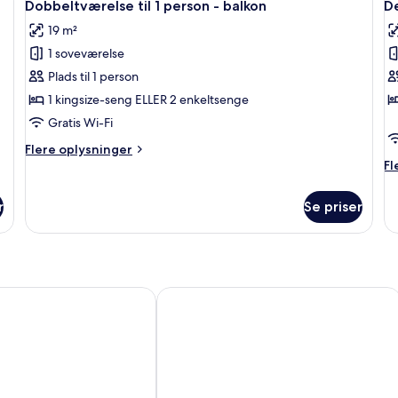
5
Dobbeltværelse til 1 person - balkon
De
alle
al
19 m²
billeder
b
1 soveværelse
af
a
Dobbeltværelse
D
Plads til 1 person
til
d
1 kingsize-seng ELLER 2 enkeltsenge
1
ti
Gratis Wi-Fi
person
1
Flere
Flere oplysninger
-
p
oplysninger
Fl
Fl
balkon
-
om
op
Dobbeltværelse
o
b
r
Se priser
til
De
1
do
person
til
-
1
balkon
pe
-
jaro
Hotel Bordoy Cosmopolitan
ba