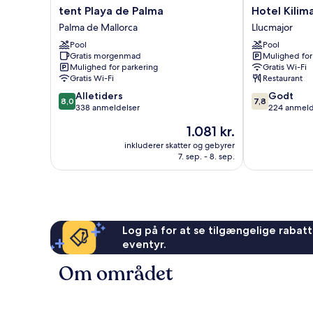
tent
Hotel
tent Playa de Palma
Hotel Kilim
Playa
Kilimanjaro
Palma de Mallorca
Llucmajor
de
Llucmajor
Pool
Pool
Palma
Gratis morgenmad
Mulighed for
Palma
Mulighed for parkering
Gratis Wi-Fi
de
Gratis Wi-Fi
Restaurant
Mallorca
8.0
7.8
Alletiders
Godt
8,0
7,8
ud
ud
338 anmeldelser
224 anmeld
af
af
Prisen
1.081 kr.
10,
10,
er
Alletiders,
Godt,
inkluderer skatter og gebyrer
1.081 kr.
7. sep. - 8. sep.
338
224
anmeldelser
anmeldelser
Log på for at se tilgængelige rabatte
eventyr.
Om området