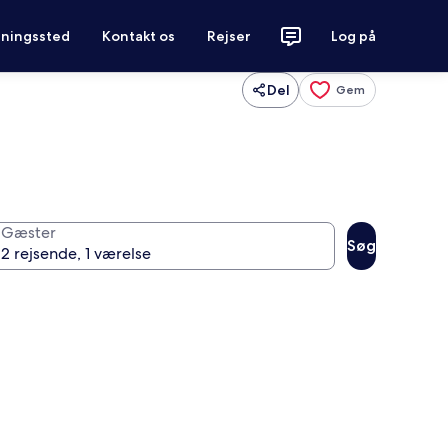
tningssted
Kontakt os
Rejser
Log på
Del
Gem
Gæster
Søg