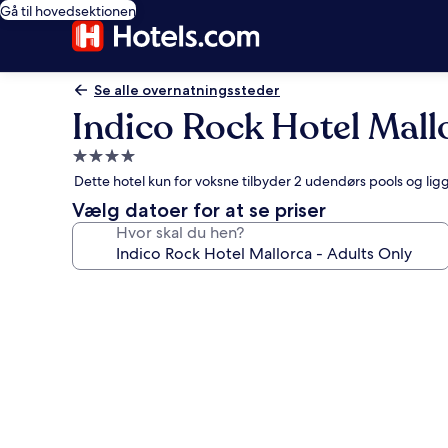
Gå til hovedsektionen
Se alle overnatningssteder
Indico Rock Hotel Mall
4.0-
stjernet
Dette hotel kun for voksne tilbyder 2 udendørs pools og lig
overnatningssted
Vælg datoer for at se priser
Hvor skal du hen?
Billedgalleri
for
Indico
Rock
Hotel
Mallorca