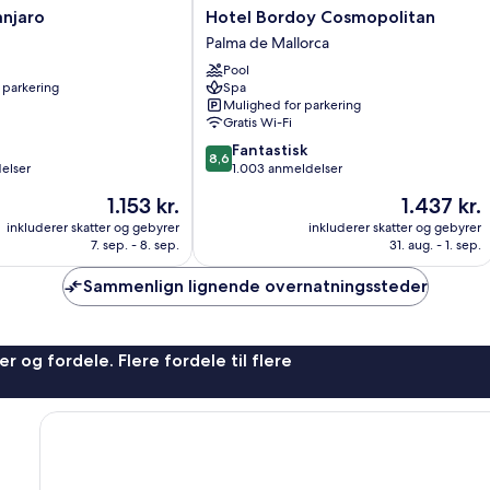
Hotel
anjaro
Hotel Bordoy Cosmopolitan
Bordoy
Palma de Mallorca
Cosmopolitan
Pool
Palma
 parkering
Spa
de
Mulighed for parkering
Mallorca
Gratis Wi-Fi
8.6
Fantastisk
8,6
ud
elser
1.003 anmeldelser
af
Prisen
Prisen
1.153 kr.
1.437 kr.
10,
er
er
Fantastisk,
inkluderer skatter og gebyrer
inkluderer skatter og gebyrer
1.153 kr.
1.437 kr.
7. sep. - 8. sep.
31. aug. - 1. sep.
1.003
anmeldelser
Sammenlign lignende overnatningssteder
r og fordele. Flere fordele til flere