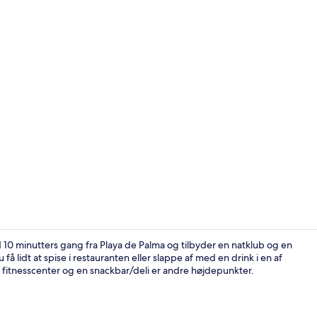
Tæt på stra
 10 minutters gang fra Playa de Palma og tilbyder en natklub og en
få lidt at spise i restauranten eller slappe af med en drink i en af
 fitnesscenter og en snackbar/deli er andre højdepunkter.
Restaurant