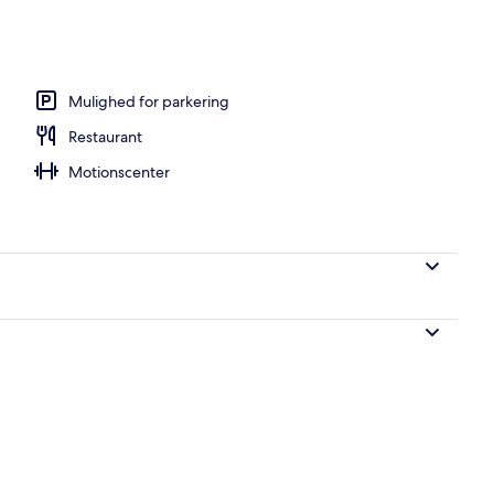
ols, parasoller, liggestole
Mulighed for parkering
Restaurant
Motionscenter