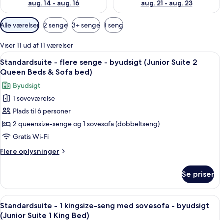
aug. 14 - aug. 16
aug. 21 - aug. 23
Tilgængelige
Alle værelser
2 senge
3+ senge
1 seng
filtre
for
Viser 11 ud af 11 værelser
værelser
Indlæs
Et hotelværelse med to senge, hver m
5
Standardsuite - flere senge - byudsigt (Junior Suite 2
alle
Queen Beds & Sofa bed)
billeder
Byudsigt
af
1 soveværelse
Standardsuite
Plads til 6 personer
-
flere
2 queensize-senge og 1 sovesofa (dobbeltseng)
senge
Gratis Wi-Fi
-
Flere
Flere oplysninger
byudsigt
oplysninger
(Junior
om
Se priser
Standardsuite
Suite
-
2
flere
Indlæs
Et hotelværelse med en stor seng, to s
Queen
5
senge
Standardsuite - 1 kingsize-seng med sovesofa - byudsigt
alle
-
Beds
(Junior Suite 1 King Bed)