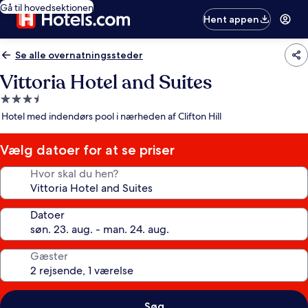
Gå til hovedsektionen
Hent appen
Se alle overnatningssteder
Vittoria Hotel and Suites
3.5-
stjernet
Hotel med indendørs pool i nærheden af Clifton Hill
overnatningssted
Vælg datoer for at se priser
Hvor skal du hen?
Datoer
Gæster
Søg