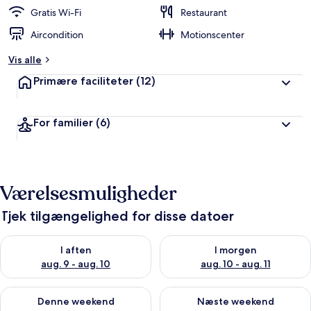
Gratis Wi-Fi
Restaurant
Aircondition
Motionscenter
Vis alle
Primære faciliteter
(12)
For familier
(6)
Værelsesmuligheder
Tjek tilgængelighed for disse datoer
Tjek tilgængelighed for i aften aug. 9 - aug. 10
Tjek tilgængelighed for i morg
I aften
I morgen
aug. 9 - aug. 10
aug. 10 - aug. 11
Tjek tilgængelighed for denne weekend aug. 14 - aug. 16
Tjek tilgængelighed for næste
Denne weekend
Næste weekend