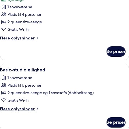
med
af
Suite
sovesofa
1 soveværelse
Standardsuite
1
-
Plads til 4 personer
-
tekøkken
King
(Deluxe
2
2 queensize-senge
Bed)
Kitchenette
queensize-
Gratis Wi-Fi
Suite
senge
1
Flere
Flere oplysninger
-
King
oplysninger
Bed)
byudsigt
om
Se priser
Standardsuite
(Standard
-
Suite
2
Indlæs
Et hotelværelse med to senge, et skriv
2
5
queensize-
Basic-studiolejlighed
alle
senge
Queen
1 soveværelse
-
billeder
Beds)
byudsigt
Plads til 6 personer
af
(Standard
Basic-
2 queensize-senge og 1 sovesofa (dobbeltseng)
Suite
studiolejlighed
2
Gratis Wi-Fi
Queen
Flere
Flere oplysninger
Beds)
oplysninger
om
Se priser
Basic-