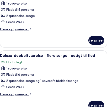
til
1 soveværelse
af
flod
Standard-
Plads til 4 personer
dobbeltværelse
2 queensize-senge
-
Gratis Wi-Fi
udsigt
Flere
Flere oplysninger
til
oplysninger
flod
om
Se priser
Standard-
dobbeltværelse
-
Indlæs
Et hotelværelse med to senge, et skriv
5
udsigt
Deluxe-dobbeltværelse - flere senge - udsigt til flod
alle
til
Flodudsigt
flod
billeder
1 soveværelse
af
Deluxe-
Plads til 6 personer
dobbeltværelse
2 queensize-senge og 1 sovesofa (dobbeltseng)
-
Gratis Wi-Fi
flere
Flere
Flere oplysninger
senge
oplysninger
-
om
Se priser
Deluxe-