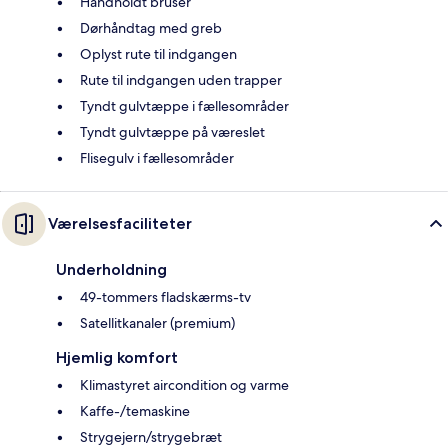
Håndholdt bruser
Dørhåndtag med greb
Oplyst rute til indgangen
Rute til indgangen uden trapper
Tyndt gulvtæppe i fællesområder
Tyndt gulvtæppe på væreslet
Flisegulv i fællesområder
Værelsesfaciliteter
Underholdning
49-tommers fladskærms-tv
Satellitkanaler (premium)
Hjemlig komfort
Klimastyret aircondition og varme
Kaffe-/temaskine
Strygejern/strygebræt