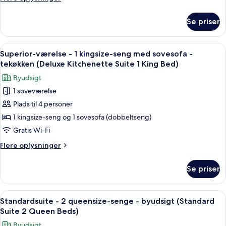
-
oplysninger
byudsigt
om
Se priser
Deluxe-
(Deluxe
værelse
Family
-
Indlæs
Et hotelværelse med en stor seng, et sk
Suite)
6
flere
Superior-værelse - 1 kingsize-seng med sovesofa -
alle
senge
tekøkken (Deluxe Kitchenette Suite 1 King Bed)
-
billeder
Byudsigt
byudsigt
af
(Deluxe
1 soveværelse
Superior-
Family
Plads til 4 personer
værelse
Suite)
-
1 kingsize-seng og 1 sovesofa (dobbeltseng)
1
Gratis Wi-Fi
kingsize-
Flere
Flere oplysninger
seng
oplysninger
med
om
Se priser
Superior-
sovesofa
værelse
-
-
Indlæs
Et hotelværelse med to senge, et natb
tekøkken
5
1
Standardsuite - 2 queensize-senge - byudsigt (Standard
alle
kingsize-
(Deluxe
Suite 2 Queen Beds)
seng
billeder
Kitchenette
Byudsigt