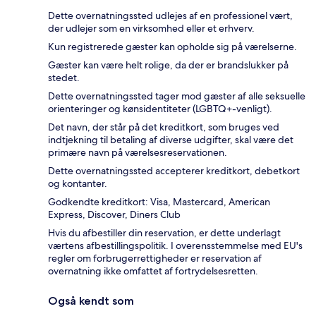
Dette overnatningssted udlejes af en professionel vært,
der udlejer som en virksomhed eller et erhverv.
Kun registrerede gæster kan opholde sig på værelserne.
Gæster kan være helt rolige, da der er brandslukker på
stedet.
Dette overnatningssted tager mod gæster af alle seksuelle
orienteringer og kønsidentiteter (LGBTQ+-venligt).
Det navn, der står på det kreditkort, som bruges ved
indtjekning til betaling af diverse udgifter, skal være det
primære navn på værelsesreservationen.
Dette overnatningssted accepterer kreditkort, debetkort
og kontanter.
Godkendte kreditkort: Visa, Mastercard, American
Express, Discover, Diners Club
Hvis du afbestiller din reservation, er dette underlagt
værtens afbestillingspolitik. I overensstemmelse med EU's
regler om forbrugerrettigheder er reservation af
overnatning ikke omfattet af fortrydelsesretten.
Også kendt som