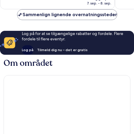
930 kr.
the
anmeldelser
7. sep. - 8. sep.
5.174
Falls
anmelde
Clifton
Sammenlign lignende overnatningssteder
Hill
Log på for at se tilgængelige rabatter og fordele. Flere
fordele til flere eventyr.
Log på
Tilmeld dig nu – det er gratis
Om området