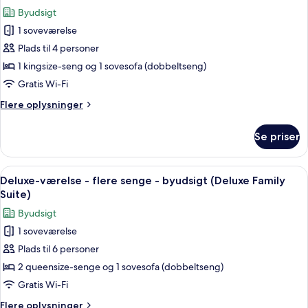
byudsigt
billeder
&
Byudsigt
(Junior
af
Sofa
Suite
1 soveværelse
Standardsuite
bed)
2
Plads til 4 personer
-
Queen
Beds
1
1 kingsize-seng og 1 sovesofa (dobbeltseng)
&
kingsize-
Gratis Wi-Fi
Sofa
seng
bed)
Flere
Flere oplysninger
med
oplysninger
sovesofa
om
Se priser
Standardsuite
-
-
byudsigt
1
Indlæs
Et hotelværelse med to senge, et skrive
(Junior
5
kingsize-
Deluxe-værelse - flere senge - byudsigt (Deluxe Family
alle
seng
Suite
Suite)
med
billeder
1
Byudsigt
sovesofa
af
King
-
1 soveværelse
Deluxe-
Bed)
byudsigt
Plads til 6 personer
værelse
(Junior
Suite
-
2 queensize-senge og 1 sovesofa (dobbeltseng)
1
flere
Gratis Wi-Fi
King
senge
Bed)
Flere
Flere oplysninger