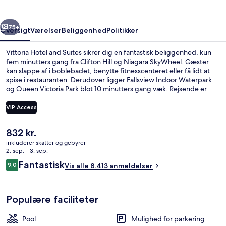
rige
Næste
75+
Oversigt
Værelser
Beliggenhed
Politikker
Vittoria Hotel and Suites sikrer dig en fantastisk beliggenhed, kun
fem minutters gang fra Clifton Hill og Niagara SkyWheel. Gæster
kan slappe af i boblebadet, benytte fitnesscenteret eller få lidt at
spise i restauranten. Derudover ligger Fallsview Indoor Waterpark
og Queen Victoria Park blot 10 minutters gang væk. Rejsende er
vilde med stedets hjælpsomme personale og samlede værdi.
VIP Access
Den
832 kr.
Standardsuite - 1 kingsize-seng (Juni
nuværende
inkluderer skatter og gebyrer
pris
2. sep. - 3. sep.
er
Anmeldelser
Fantastisk
9,0
Vis alle 8.413 anmeldelser
832 kr.
9,0 ud af 10.
Populære faciliteter
Pool
Mulighed for parkering