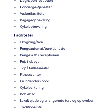
Døgnåben reception
Concierge-tjenester
Vaskerifaciliteter
Bagageopbevaring
Cykelopbevaring
Faciliteter
1 bygning/tårn
Pengeautomat/banktjeneste
Pengeskab i receptionen
Pejs i lobbyen
Tv på fællesarealer
Fitnesscenter
En indendørs pool
Cykelparkering
Boblebad
Lokalt ejede og arrangerede ture og oplevelser
Traditionel stil