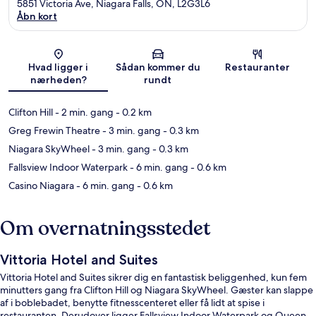
5851 Victoria Ave, Niagara Falls, ON, L2G3L6
Åbn kort
Kort
Hvad ligger i
Sådan kommer du
Restauranter
nærheden?
rundt
Clifton Hill
- 2 min. gang
- 0.2 km
Greg Frewin Theatre
- 3 min. gang
- 0.3 km
Niagara SkyWheel
- 3 min. gang
- 0.3 km
Fallsview Indoor Waterpark
- 6 min. gang
- 0.6 km
Casino Niagara
- 6 min. gang
- 0.6 km
Om overnatningsstedet
Vittoria Hotel and Suites
Vittoria Hotel and Suites sikrer dig en fantastisk beliggenhed, kun fem
minutters gang fra Clifton Hill og Niagara SkyWheel. Gæster kan slappe
af i boblebadet, benytte fitnesscenteret eller få lidt at spise i
restauranten. Derudover ligger Fallsview Indoor Waterpark og Queen