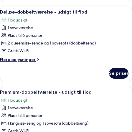
studiolejlighed
Indlæs
Et hotelværelse med to senge, et skriv
5
Deluxe-dobbeltværelse - udsigt til flod
alle
Flodudsigt
billeder
1 soveværelse
af
Deluxe-
Plads til 6 personer
dobbeltværelse
2 queensize-senge og 1 sovesofa (dobbeltseng)
-
Gratis Wi-Fi
udsigt
Flere
Flere oplysninger
til
oplysninger
flod
om
Se priser
Deluxe-
dobbeltværelse
-
Indlæs
Et hotelværelse med en stor seng, et s
5
udsigt
Premium-dobbeltværelse - udsigt til flod
alle
til
Flodudsigt
flod
billeder
1 soveværelse
af
Premium-
Plads til 4 personer
dobbeltværelse
1 kingsize-seng og 1 sovesofa (dobbeltseng)
-
Gratis Wi-Fi