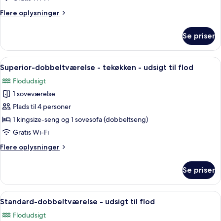
udsigt
Flere
Flere oplysninger
til
oplysninger
flod
om
Se priser
Premium-
dobbeltværelse
-
Indlæs
Et moderne hotelværelse med en stor s
6
udsigt
Superior-dobbeltværelse - tekøkken - udsigt til flod
alle
til
Flodudsigt
flod
billeder
1 soveværelse
af
Superior-
Plads til 4 personer
dobbeltværelse
1 kingsize-seng og 1 sovesofa (dobbeltseng)
-
Gratis Wi-Fi
tekøkken
Flere
Flere oplysninger
-
oplysninger
udsigt
om
Se priser
Superior-
til
dobbeltværelse
flod
-
Indlæs
Et hotelværelse med to senge, et skriv
5
tekøkken
Standard-dobbeltværelse - udsigt til flod
alle
-
Flodudsigt
udsigt
billeder