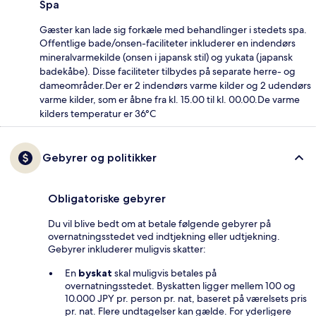
Spa
Gæster kan lade sig forkæle med behandlinger i stedets spa.
Offentlige bade/onsen-faciliteter inkluderer en indendørs
mineralvarmekilde (onsen i japansk stil) og yukata (japansk
badekåbe). Disse faciliteter tilbydes på separate herre- og
dameområder.Der er 2 indendørs varme kilder og 2 udendørs
varme kilder, som er åbne fra kl. 15.00 til kl. 00.00.De varme
kilders temperatur er 36°C
Gebyrer og politikker
Obligatoriske gebyrer
Du vil blive bedt om at betale følgende gebyrer på
overnatningsstedet ved indtjekning eller udtjekning.
Gebyrer inkluderer muligvis skatter:
En
byskat
skal muligvis betales på
overnatningsstedet. Byskatten ligger mellem 100 og
10.000 JPY pr. person pr. nat, baseret på værelsets pris
pr. nat. Flere undtagelser kan gælde. For yderligere