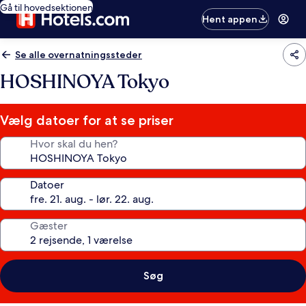
Gå til hovedsektionen
Hent appen
Se alle overnatningssteder
HOSHINOYA Tokyo
Vælg datoer for at se priser
Hvor skal du hen?
Datoer
Gæster
Søg