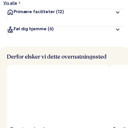
Vis alle
a
Primære faciliteter
(12)
f
r
Føl dig hjemme
(6)
e
j
s
e
n
d
Derfor elsker vi dette overnatningssted
e