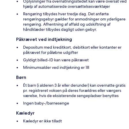
Oplysninger fra overnatningsstedet kan være oversat ved
hjælp af automatiserede oversættelsesværktøjer
Rengøring tilbydes hver tredje dag. Det anførte
rengøringsgebyr gælder for anmodninger om yderligere
rengøring. Afhentning af affald og udskiftning af
håndklæder tilbydes dagligt uden gebyr.
Påkrævet ved indtjekning
Depositum med kreditkort, debitkort eller kontanter er
påkrævet for påløbne udgifter
Gyldigt billed-ID kan være påkrævet
Minimumsalder ved indtjekning er 18
Børn
Ét barn (i alderen 3 år eller derunder) kan overnatte gratis
pr. registreret voksen på deres forældres eller værgers
værelse, hvis de eksisterende sengepladser benyttes
Ingen baby-/barnesenge
Kæledyr
Kæledyr er ikke tilladt