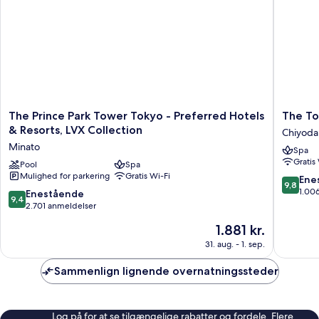
ikke-
ryger
-
hjørneværelse
The
The
The Prince Park Tower Tokyo - Preferred Hotels
The To
Prince
Tokyo
& Resorts, LVX Collection
Chiyoda
Park
Station
Minato
Spa
Tower
Hotel
Gratis
Tokyo
Pool
Spa
Chiyoda
Mulighed for parkering
Gratis Wi-Fi
-
9.8
Ene
9,8
Preferred
ud
1.00
9.4
Enestående
9,4
Hotels
af
ud
2.701 anmeldelser
&
10,
af
Prisen
1.881 kr.
Resorts,
Eneståe
10,
er
LVX
1.006
Enestående,
31. aug. - 1. sep.
1.881 kr.
Collection
anmelde
2.701
Minato
anmeldelser
Sammenlign lignende overnatningssteder
Log på for at se tilgængelige rabatter og fordele. Flere