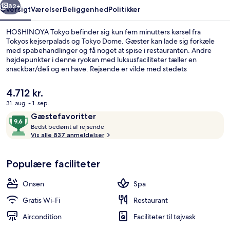
82+
Oversigt
Værelser
Beliggenhed
Politikker
HOSHINOYA Tokyo befinder sig kun fem minutters kørsel fra
Tokyos kejserpalads og Tokyo Dome. Gæster kan lade sig forkæle
med spabehandlinger og få noget at spise i restauranten. Andre
højdepunkter i denne ryokan med luksusfaciliteter tæller en
snackbar/deli og en have. Rejsende er vilde med stedets
hjælpsomme personale. Offentlig transport ligger kun en kort gåtur
væk: Otemachi Subwaystation er få skridt derfra og Takebashi
Den
4.712 kr.
Subwaystation ligger 11 minutter væk.
nuværende
31. aug. - 1. sep.
pris
Anmeldelser
9,6
Gæstefavoritter
Lounge i lobbyen
er
B
ud
Bedst bedømt af rejsende
4.712 kr.
e
Vis alle 837 anmeldelser
af
d
10,
s
Gæstefavoritter
Populære faciliteter
t
b
Onsen
Spa
e
d
Gratis Wi-Fi
Restaurant
ø
Aircondition
Faciliteter til tøjvask
m
t