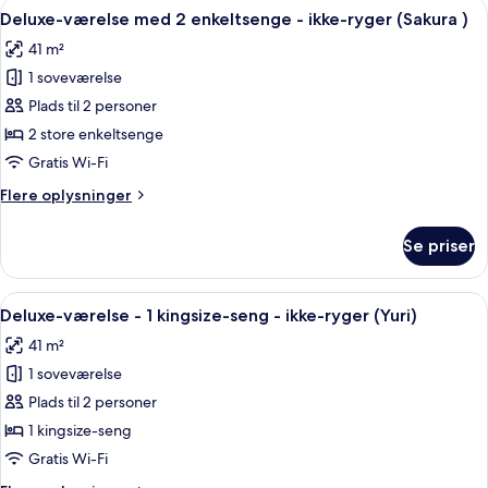
Indlæs
Et moderne hotelværelse med en stor s
8
Deluxe-værelse med 2 enkeltsenge - ikke-ryger (Sakura )
alle
41 m²
billeder
1 soveværelse
af
Deluxe-
Plads til 2 personer
værelse
2 store enkeltsenge
med
Gratis Wi-Fi
2
Flere
Flere oplysninger
enkeltsenge
oplysninger
-
om
Se priser
Deluxe-
ikke-
værelse
ryger
med
Indlæs
Et moderne hotelværelse med en stor
(Sakura
11
2
Deluxe-værelse - 1 kingsize-seng - ikke-ryger (Yuri)
alle
)
enkeltsenge
41 m²
-
billeder
ikke-
1 soveværelse
af
ryger
Deluxe-
Plads til 2 personer
(Sakura
værelse
)
1 kingsize-seng
-
Gratis Wi-Fi
1