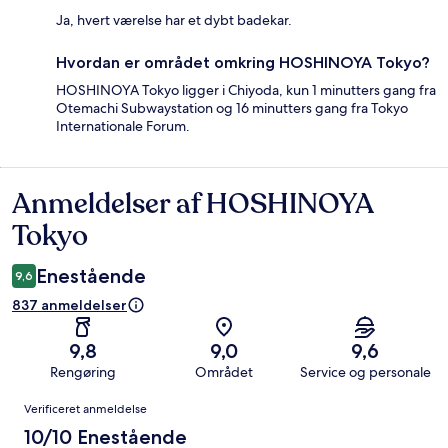
Ja, hvert værelse har et dybt badekar.
Hvordan er området omkring HOSHINOYA Tokyo?
HOSHINOYA Tokyo ligger i Chiyoda, kun 1 minutters gang fra
Otemachi Subwaystation og 16 minutters gang fra Tokyo
Internationale Forum.
Anmeldelser af HOSHINOYA
Anmeldelser
Tokyo
Enestående
9,6
837 anmeldelser
9,8
9,0
9,6
Rengøring
Området
Service og personale
Anmeldelser
Verificeret anmeldelse
10/10 Enestående