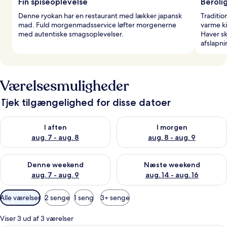
Fin spiseoplevelse
Beroli
Denne ryokan har en restaurant med lækker japansk
Traditio
mad. Fuld morgenmadsservice løfter morgenerne
varme k
med autentiske smagsoplevelser.
Haver s
afslapni
Værelsesmuligheder
Tjek tilgængelighed for disse datoer
Tjek tilgængelighed for i aften aug. 7 - aug. 8
Tjek tilgængelighed for i morg
I aften
I morgen
aug. 7 - aug. 8
aug. 8 - aug. 9
Tjek tilgængelighed for denne weekend aug. 7 - aug. 9
Tjek tilgængelighed for næste
Denne weekend
Næste weekend
aug. 7 - aug. 9
aug. 14 - aug. 16
Tilgængelige
Alle værelser
2 senge
1 seng
3+ senge
filtre
for
Viser 3 ud af 3 værelser
værelser