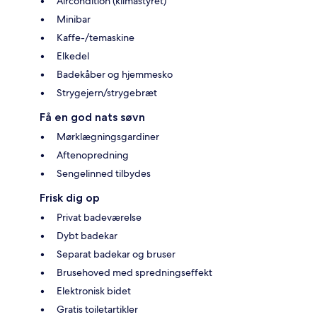
Aircondition (klimastyret)
Minibar
Kaffe-/temaskine
Elkedel
Badekåber og hjemmesko
Strygejern/strygebræt
Få en god nats søvn
Mørklægningsgardiner
Aftenopredning
Sengelinned tilbydes
Frisk dig op
Privat badeværelse
Dybt badekar
Separat badekar og bruser
Brusehoved med spredningseffekt
Elektronisk bidet
Gratis toiletartikler