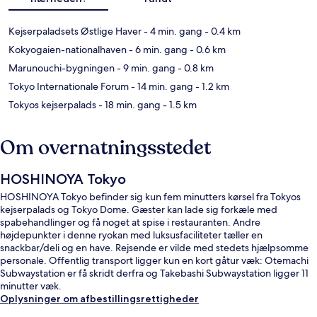
Kejserpaladsets Østlige Haver
- 4 min. gang
- 0.4 km
Kokyogaien-nationalhaven
- 6 min. gang
- 0.6 km
Marunouchi-bygningen
- 9 min. gang
- 0.8 km
Tokyo Internationale Forum
- 14 min. gang
- 1.2 km
Tokyos kejserpalads
- 18 min. gang
- 1.5 km
Om overnatningsstedet
HOSHINOYA Tokyo
HOSHINOYA Tokyo befinder sig kun fem minutters kørsel fra Tokyos
kejserpalads og Tokyo Dome. Gæster kan lade sig forkæle med
spabehandlinger og få noget at spise i restauranten. Andre
højdepunkter i denne ryokan med luksusfaciliteter tæller en
snackbar/deli og en have. Rejsende er vilde med stedets hjælpsomme
personale. Offentlig transport ligger kun en kort gåtur væk: Otemachi
Subwaystation er få skridt derfra og Takebashi Subwaystation ligger 11
minutter væk.
Oplysninger om afbestillingsrettigheder