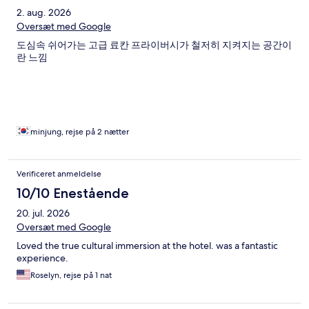
2. aug. 2026
Oversæt med Google
도심속 쉬어가는 고급 료칸 프라이버시가 철저히 지켜지는 공간이
란 느낌
minjung, rejse på 2 nætter
Verificeret anmeldelse
10/10 Enestående
20. jul. 2026
Oversæt med Google
Loved the true cultural immersion at the hotel. was a fantastic
experience.
Roselyn, rejse på 1 nat