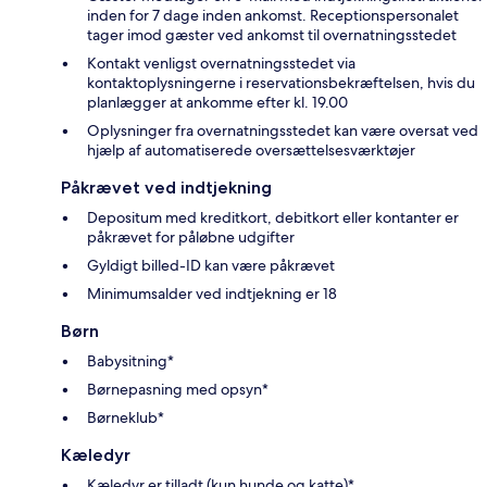
inden for 7 dage inden ankomst. Receptionspersonalet
tager imod gæster ved ankomst til overnatningsstedet
Kontakt venligst overnatningsstedet via
kontaktoplysningerne i reservationsbekræftelsen, hvis du
planlægger at ankomme efter kl. 19.00
Oplysninger fra overnatningsstedet kan være oversat ved
hjælp af automatiserede oversættelsesværktøjer
Påkrævet ved indtjekning
Depositum med kreditkort, debitkort eller kontanter er
påkrævet for påløbne udgifter
Gyldigt billed-ID kan være påkrævet
Minimumsalder ved indtjekning er 18
Børn
Babysitning*
Børnepasning med opsyn*
Børneklub*
Kæledyr
Kæledyr er tilladt (kun hunde og katte)*