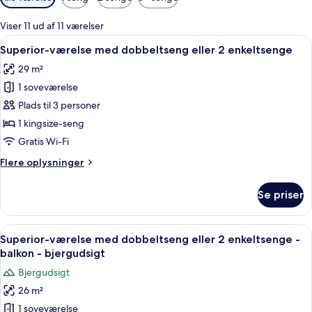
filtre
for
Viser 11 ud af 11 værelser
værelser
Indlæs
Et moderne hotelværelse med en stor se
6
Superior-værelse med dobbeltseng eller 2 enkeltsenge
alle
29 m²
billeder
1 soveværelse
af
Superior-
Plads til 3 personer
værelse
1 kingsize-seng
med
Gratis Wi-Fi
dobbeltseng
Flere
Flere oplysninger
eller
oplysninger
2
om
Se priser
Superior-
enkeltsenge
værelse
med
Indlæs
Et moderne hotelværelse med en stor s
6
dobbeltseng
Superior-værelse med dobbeltseng eller 2 enkeltsenge -
alle
eller
balkon - bjergudsigt
2
billeder
Bjergudsigt
enkeltsenge
af
26 m²
Superior-
1 soveværelse
værelse