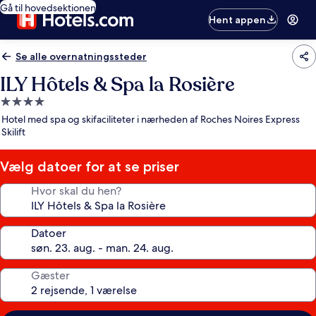
Gå til hovedsektionen
Hent appen
Se alle overnatningssteder
ILY Hôtels & Spa la Rosière
4.0-
stjernet
Hotel med spa og skifaciliteter i nærheden af Roches Noires Express
overnatningssted
Skilift
Vælg datoer for at se priser
Hvor skal du hen?
Datoer
Gæster