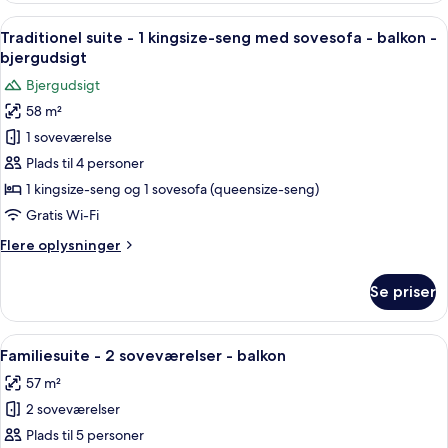
-
1
Indlæs
Et moderne hotelværelse med en stor 
balkon
6
kingsize-
Traditionel suite - 1 kingsize-seng med sovesofa - balkon -
alle
seng
bjergudsigt
med
billeder
Bjergudsigt
sovesofa
af
-
58 m²
Traditionel
balkon
1 soveværelse
suite
-
Plads til 4 personer
1
1 kingsize-seng og 1 sovesofa (queensize-seng)
kingsize-
Gratis Wi-Fi
seng
Flere
Flere oplysninger
med
oplysninger
sovesofa
om
Se priser
Traditionel
-
suite
balkon
-
Indlæs
En moderne stue med sofa, stole, et sk
-
7
1
Familiesuite - 2 soveværelser - balkon
alle
bjergudsigt
kingsize-
57 m²
seng
billeder
med
2 soveværelser
af
sovesofa
Familiesuite
Plads til 5 personer
-