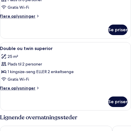
Gratis Wi-Fi
Flere
Flere oplysninger
oplysninger
om
Se priser
Værelse
Indlæs
Et moderne hotelværelse med en stor se
2
Double ou twin superior
alle
25 m²
billeder
Plads til 2 personer
af
Double
1 kingsize-seng ELLER 2 enkeltsenge
ou
Gratis Wi-Fi
twin
Flere
Flere oplysninger
superior
oplysninger
om
Se priser
Double
ou
twin
Lignende overnatningssteder
superior
Hôtel Alparena & Spa
MGM Hôt