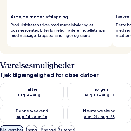
Arbejde møder afslapning
Lækre 
Produktiviteten trives med mødelokaler og et
Dette ho
businesscenter. Efter lukketid inviterer hotellets spa
med res
med massage, kropsbehandlinger og sauna.
mættend
Værelsesmuligheder
Tjek tilgængelighed for disse datoer
Tjek tilgængelighed for i aften aug. 9 - aug. 10
Tjek tilgængelighed for i morg
I aften
I morgen
aug. 9 - aug. 10
aug. 10 - aug. 11
Tjek tilgængelighed for denne weekend aug. 14 - aug. 16
Tjek tilgængelighed for næste
Denne weekend
Næste weekend
aug. 14 - aug. 16
aug. 21 - aug. 23
Tilgængelige
Alle værelser
1 seng
2 senge
3+ senge