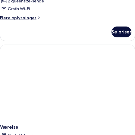
2 queensize-senge
soveværelser
Gratis Wi-Fi
-
Flere
Flere oplysninger
balkon
oplysninger
-
om
Se priser
bjergudsigt
Familieværelse
-
2
soveværelser
-
balkon
-
bjergudsigt
Værelse