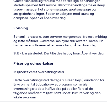
Gæster kan lade sig forkæle med forskellige behandlinger i
stedets spa med fuld service. Blandt behandlingerne er deep
tissue-massage, hot stone-massage, sportsmassage og
ansigtsbehandlinger. Spaen er udstyret med sauna og
dampbad. Spaen er åben hver dag.
Spisning
Bonami - brasserie, som serverer morgenmad, frokost, middag
og lette måltider. Gæsterne kan nyde drikkevarer i baren. En
børnemenu udleveres efter anmodning. Åben hver dag.
St B - bar på stedet. Der tilbydes happy hour. Åben hver dag.
Priser og udmærkelser
Miljøcertificeret overnatningssted
Dette overnatningssted deltager i Green Key (Foundation for
Environmental Education) – et program, som måler
overnatningsstedets indflydelse på et eller flere af de
følgende områder: miljøet, samfundet, kulturarven og den
lokale økonomi.