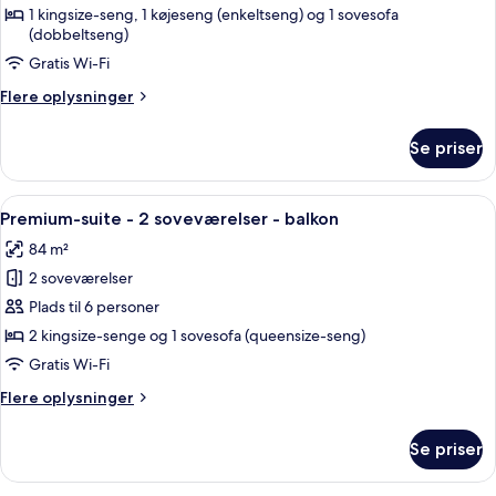
-
balkon
1 kingsize-seng, 1 køjeseng (enkeltseng) og 1 sovesofa
-
(dobbeltseng)
2
bjergudsigt
soveværelser
Gratis Wi-Fi
-
Flere
Flere oplysninger
balkon
oplysninger
om
Se priser
Familiesuite
-
2
Indlæs
Et soveværelse med en stor seng, træl
5
soveværelser
Premium-suite - 2 soveværelser - balkon
alle
-
84 m²
balkon
billeder
2 soveværelser
af
Premium-
Plads til 6 personer
suite
2 kingsize-senge og 1 sovesofa (queensize-seng)
-
Gratis Wi-Fi
2
Flere
Flere oplysninger
soveværelser
oplysninger
-
om
Se priser
Premium-
balkon
suite
-