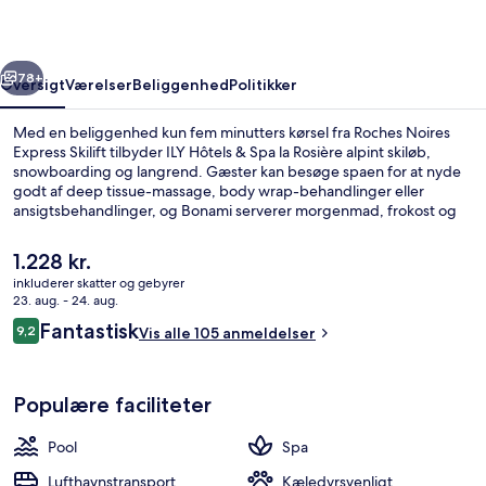
la
Rosière
rige
Næste
78+
Oversigt
Værelser
Beliggenhed
Politikker
Med en beliggenhed kun fem minutters kørsel fra Roches Noires
Express Skilift tilbyder ILY Hôtels & Spa la Rosière alpint skiløb,
snowboarding og langrend. Gæster kan besøge spaen for at nyde
godt af deep tissue-massage, body wrap-behandlinger eller
ansigtsbehandlinger, og Bonami serverer morgenmad, frokost og
aftensmad. En indendørs pool, en bar/lounge og et boblebad er
andre højdepunkter. Der tilbydes også skipas, skiopbevaring og
Den
1.228 kr.
udlejning af skiudstyr.
nuværende
inkluderer skatter og gebyrer
pris
23. aug. - 24. aug.
Terrasse/gårdhave
er
Anmeldelser
Fantastisk
9,2
Vis alle 105 anmeldelser
1.228 kr.
9,2 ud af 10.
Populære faciliteter
Pool
Spa
Lufthavnstransport
Kæledyrsvenligt