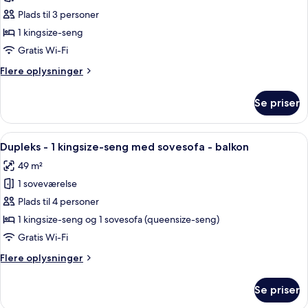
med
Plads til 3 personer
dobbeltseng
1 kingsize-seng
eller
Gratis Wi-Fi
2
Flere
Flere oplysninger
enkeltsenge
oplysninger
-
om
Se priser
Superior-
balkon
værelse
-
med
Indlæs
Dupleks - 1 kingsize-seng med sovesof
bjergudsigt
7
dobbeltseng
Dupleks - 1 kingsize-seng med sovesofa - balkon
alle
eller
49 m²
2
billeder
enkeltsenge
1 soveværelse
af
-
Dupleks
Plads til 4 personer
balkon
-
-
1 kingsize-seng og 1 sovesofa (queensize-seng)
bjergudsigt
1
Gratis Wi-Fi
kingsize-
Flere
Flere oplysninger
seng
oplysninger
med
om
Se priser
Dupleks
sovesofa
-