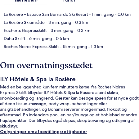
La Rosière – Espace San Bernardo Ski Resort
- 1 min. gang
- 0.0 km
La Rosière Skiområde
- 3 min. gang
- 0.3 km
Eucherts Ekspresskilift
- 3 min. gang
- 0.3 km
Dahu Skilift
- 6 min. gang
- 0.6 km
Roches Noires Express Skilift
- 15 min. gang
- 1.3 km
Om overnatningsstedet
ILY Hôtels & Spa la Rosière
Med en beliggenhed kun fem minutters kørsel fra Roches Noires
Express Skilift tilbyder ILY Hôtels & Spa la Rosière alpint skiløb,
snowboarding og langrend. Gæster kan besøge spaen for at nyde godt
af deep tissue-massage, body wrap-behandlinger eller
ansigtsbehandlinger, og Bonami serverer morgenmad, frokost og
aftensmad. En indendørs pool, en bar/lounge og et boblebad er andre
højdepunkter. Der tilbydes også skipas, skiopbevaring og udlejning af
skiudstyr.
Oplysninger om afbestillingsrettigheder