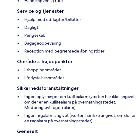
Handicapvenlig rute
Service og tjenester
Hjælp med udflugter/billetter
Dagligt
Pengeskab
Bagageopbevaring
Reception med begrænsede åbningstider
Områdets højdepunkter
I shoppingområdet
I forlystelsesområdet
Sikkerhedsforanstaltninger
Ingen oplysninger om kuliltealarm (værten har ikke angivet,
om der er en kuliltealarm på overnatningsstedet.
Medbring evt. egen alarm)
Ingen røgalarm angivet (værten har ikke angivet, om der er
en røgalarm på overnatningsstedet)
Generelt