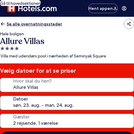
Gå til hovedsektionen
Hent appen
Se alle overnatningssteder
Hele boligen
Allure Villas
4.0-
stjernet
Villa med udendørs pool i nærheden af Seminyak Square
overnatningssted
Vælg datoer for at se priser
Hvor skal du hen?
Datoer
Gæster