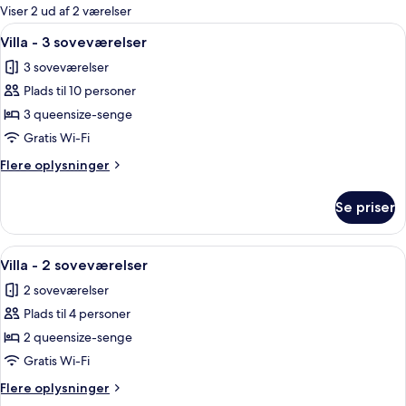
for
Viser 2 ud af 2 værelser
værelser
Indlæs
Et moderne hotelværelse med en stor
6
Villa - 3 soveværelser
alle
3 soveværelser
billeder
Plads til 10 personer
af
Villa
3 queensize-senge
-
Gratis Wi-Fi
3
Flere
Flere oplysninger
soveværelser
oplysninger
om
Se priser
Villa
-
3
Indlæs
Et soveværelse med en seng, et fjerns
10
soveværelser
Villa - 2 soveværelser
alle
2 soveværelser
billeder
Plads til 4 personer
af
Villa
2 queensize-senge
-
Gratis Wi-Fi
2
Flere
Flere oplysninger
soveværelser
oplysninger