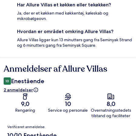
Har Allure Villas et køkken eller tekøkken?
Ja, der er et køkken med køkkentøj, køleskab og
mikrobølgeovn.
Hvordan er området omkring Allure Villas?
Allure Villas ligger kun 13 minutters gang fra Seminyak Strand
og 6 minutters gang fra Seminyak Square.
Anmeldelser af Allure Villas
Anmeldelser
Enestående
10
2 anmeldelser
9,0
10
8,0
Rengøring
Service og personale
Overnatningsstedets
tilstand og faciliteter
Anmeldelser
Verificeret anmeldelse
10/10 Enestående