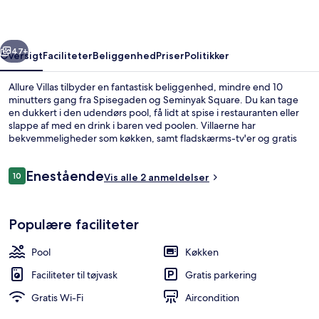
rige
Næste
47+
Oversigt
Faciliteter
Beliggenhed
Priser
Politikker
Allure Villas tilbyder en fantastisk beliggenhed, mindre end 10
minutters gang fra Spisegaden og Seminyak Square. Du kan tage
en dukkert i den udendørs pool, få lidt at spise i restauranten eller
slappe af med en drink i baren ved poolen. Villaerne har
bekvemmeligheder som køkken, samt fladskærms-tv'er og gratis
Wi-Fi.
Anmeldelser
Enestående
10
Vis alle 2 anmeldelser
10 ud af 10.
Udendørs pool
Populære faciliteter
Pool
Køkken
Faciliteter til tøjvask
Gratis parkering
Gratis Wi-Fi
Aircondition