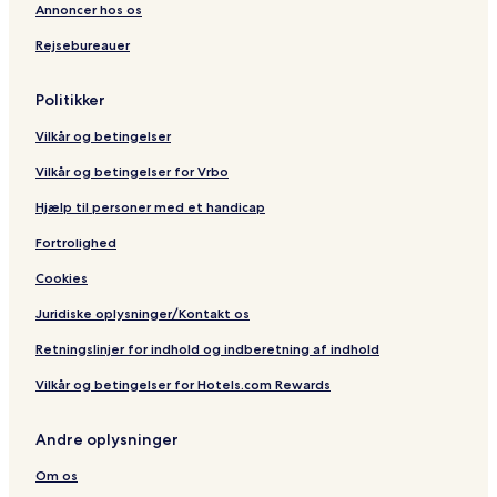
o
G
y
y
Annoncer hos os
r
a
a
Rejsebureauer
k
k
R
e
Politikker
s
o
Vilkår og betingelser
r
t
Vilkår og betingelser for Vrbo
Hjælp til personer med et handicap
Fortrolighed
Cookies
Juridiske oplysninger/Kontakt os
Retningslinjer for indhold og indberetning af indhold
Vilkår og betingelser for Hotels.com Rewards
Andre oplysninger
Om os