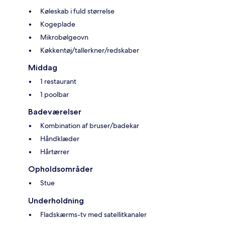
Køleskab i fuld størrelse
Kogeplade
Mikrobølgeovn
Køkkentøj/tallerkner/redskaber
Middag
1 restaurant
1 poolbar
Badeværelser
Kombination af bruser/badekar
Håndklæder
Hårtørrer
Opholdsområder
Stue
Underholdning
Fladskærms-tv med satellitkanaler