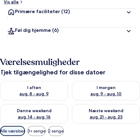
Vis alle
Primære faciliteter
(12)
Føl dig hjemme
(6)
Værelsesmuligheder
Tjek tilgængelighed for disse datoer
Tjek tilgængelighed for i aften aug. 8 - aug. 9
Tjek tilgængelighed for i morg
I aften
I morgen
aug. 8 - aug. 9
aug. 9 - aug. 10
Tjek tilgængelighed for denne weekend aug. 14 - aug. 16
Tjek tilgængelighed for næste
Denne weekend
Næste weekend
aug. 14 - aug. 16
aug. 21 - aug. 23
Tilgængelige
Alle værelser
3+ senge
2 senge
filtre