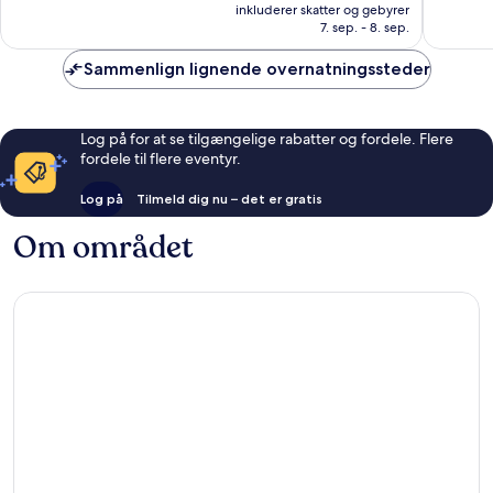
er
Enestående,
inkluderer skatter og gebyrer
318 kr.
7. sep. - 8. sep.
5
anmeldelser
Sammenlign lignende overnatningssteder
Log på for at se tilgængelige rabatter og fordele. Flere
fordele til flere eventyr.
Log på
Tilmeld dig nu – det er gratis
Om området