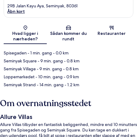
29B Jalan Kayu Aya, Seminyak, 80361
Åbn kort
Kort
Hvad ligger i
Sådan kommer du
Restauranter
nærheden?
rundt
Spisegaden
- 1 min. gang
- 0.0 km
Seminyak Square
- 9 min. gang
- 0.8 km
Seminyak Village
- 9 min. gang
- 0.8 km
Loppemarkedet
- 10 min. gang
- 0.9 km
Seminyak Strand
- 14 min. gang
- 1.2 km
Om overnatningsstedet
Allure Villas
Allure Villas tilbyder en fantastisk beliggenhed, mindre end 10 minutters
gang fra Spisegaden og Seminyak Square. Du kan tage en dukkert i
den udendørs pool, få lidt at spise i restauranten eller slappe af med en