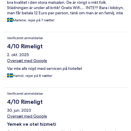
bra kvalitet i den stora matsalen. De är rörigt o mkt folk.
Städningen är under all kritik! Gratis Wifi…. INTE!!! Bara i lobbyn,
man får betala 12 Euro per person, tänk om man är en familj, inte
billigt! De spelar musik mkt högt o kan inte sova förrän 23:30-
Marlene, rejse på 7 nætter
24:00.
Verificeret anmeldelse
4/10 Rimeligt
2. okt. 2025
Oversæt med Google
Var inte alls nöjd med servicen på hotellet
Hamdi, rejse på 8 nætter
Verificeret anmeldelse
4/10 Rimeligt
30. jun. 2023
Oversæt med Google
Yemek ve otel hizmeti