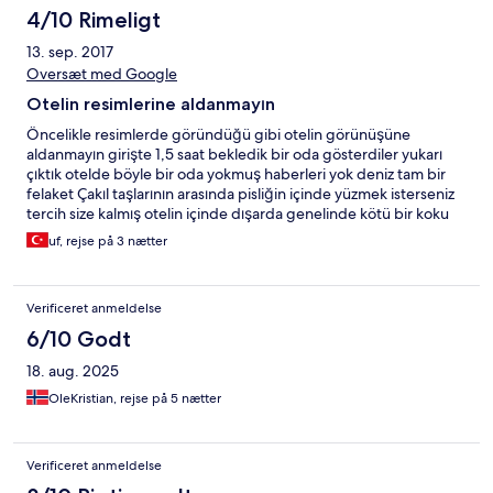
4/10 Rimeligt
13. sep. 2017
Oversæt med Google
Otelin resimlerine aldanmayın
Öncelikle resimlerde göründüğü gibi otelin görünüşüne
aldanmayın girişte 1,5 saat bekledik bir oda gösterdiler yukarı
çıktık otelde böyle bir oda yokmuş haberleri yok deniz tam bir
felaket Çakıl taşlarının arasında pisliğin içinde yüzmek isterseniz
tercih size kalmış otelin içinde dışarda genelinde kötü bir koku
var hiç gitmedi yemekleri söylemeye gerek yok zaten patates
uf, rejse på 3 nætter
kızartması yersiniz havuzu fena değil ben pek memnun kalmadım
tercih size kalmış ayrıca orası Delux bir otel değil standart bir otel
O kadar para vermeye değmez
Verificeret anmeldelse
6/10 Godt
18. aug. 2025
OleKristian, rejse på 5 nætter
Verificeret anmeldelse