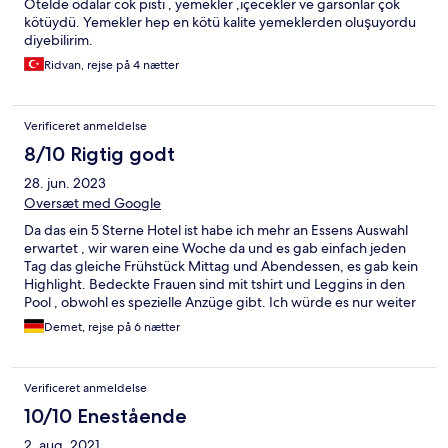
Otelde odalar cok pisti , yemekler ,içecekler ve garsonlar çok
kötüydü. Yemekler hep en kötü kalite yemeklerden oluşuyordu
diyebilirim.
Ridvan, rejse på 4 nætter
Verificeret anmeldelse
8/10 Rigtig godt
28. jun. 2023
Oversæt med Google
Da das ein 5 Sterne Hotel ist habe ich mehr an Essens Auswahl
erwartet , wir waren eine Woche da und es gab einfach jeden
Tag das gleiche Frühstück Mittag und Abendessen, es gab kein
Highlight. Bedeckte Frauen sind mit tshirt und Leggins in den
Pool , obwohl es spezielle Anzüge gibt. Ich würde es nur weiter
empfehlen wenn man Kinder hat .
Demet, rejse på 6 nætter
Verificeret anmeldelse
10/10 Enestående
2. aug. 2021