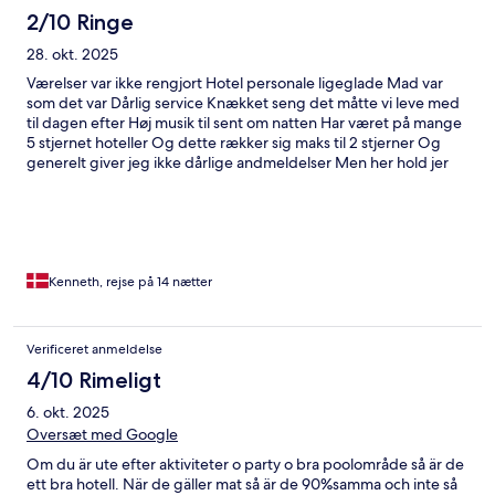
Just dont stay here.
2/10 Ringe
28. okt. 2025
Værelser var ikke rengjort Hotel personale ligeglade Mad var
som det var Dårlig service Knækket seng det måtte vi leve med
til dagen efter Høj musik til sent om natten Har været på mange
5 stjernet hoteller Og dette rækker sig maks til 2 stjerner Og
generelt giver jeg ikke dårlige andmeldelser Men her hold jer
langt væk
Kenneth, rejse på 14 nætter
Verificeret anmeldelse
4/10 Rimeligt
6. okt. 2025
Oversæt med Google
Om du är ute efter aktiviteter o party o bra poolområde så är de
ett bra hotell. När de gäller mat så är de 90%samma och inte så