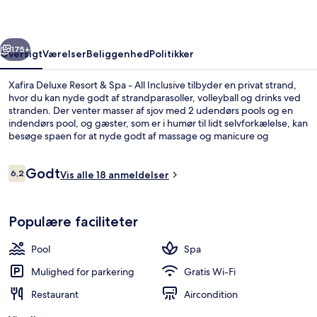
Spa
-
rige
Næste
All
175+
Oversigt
Værelser
Beliggenhed
Politikker
Inclusive
Xafira Deluxe Resort & Spa - All Inclusive tilbyder en privat strand,
hvor du kan nyde godt af strandparasoller, volleyball og drinks ved
stranden. Der venter masser af sjov med 2 udendørs pools og en
indendørs pool, og gæster, som er i humør til lidt selvforkælelse, kan
besøge spaen for at nyde godt af massage og manicure og
pedicure. Spisemulighederne tæller 4 restauranter, og de 2 barer
ved poolen er gode steder at nyde en kølig drink. En bar/lounge, et
Anmeldelser
Godt
fitnesscenter og en sauna er andre højdepunkter.
6,2
Vis alle 18 anmeldelser
6,2 ud af 10.
Facilitet på overnatningsstedet
Populære faciliteter
Pool
Spa
Mulighed for parkering
Gratis Wi-Fi
Restaurant
Aircondition