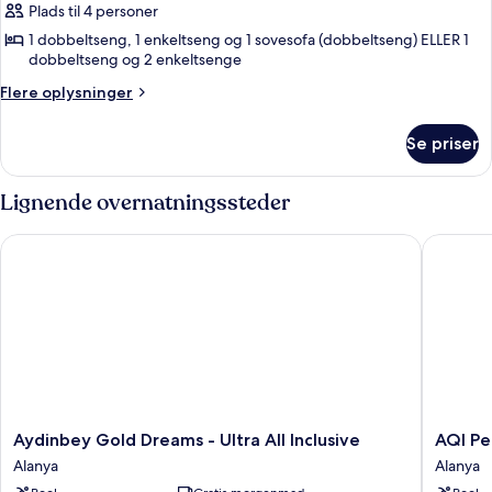
Familieværelse
Plads til 4 personer
-
1 dobbeltseng, 1 enkeltseng og 1 sovesofa (dobbeltseng) ELLER 1
dobbeltseng og 2 enkeltsenge
udsigt
til
Flere
Flere oplysninger
pool
oplysninger
om
Se priser
Familieværelse
-
udsigt
Lignende overnatningssteder
til
pool
Aydinbey Gold Dreams - Ultra All Inclusive
AQI Pegas
Aydinbey
AQI
Aydinbey Gold Dreams - Ultra All Inclusive
AQI Peg
Gold
Pegasos
Alanya
Alanya
Dreams
Resort