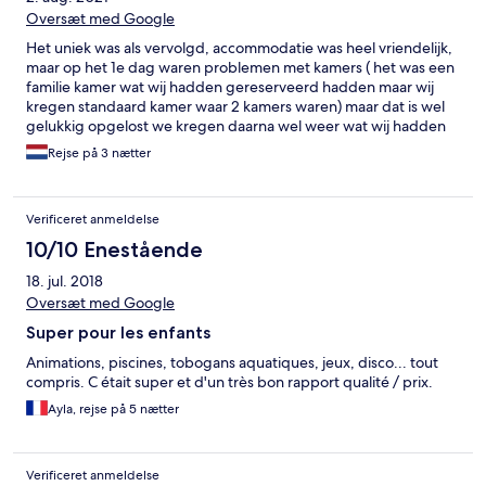
Oversæt med Google
Het uniek was als vervolgd, accommodatie was heel vriendelijk,
maar op het 1e dag waren problemen met kamers ( het was een
familie kamer wat wij hadden gereserveerd hadden maar wij
kregen standaard kamer waar 2 kamers waren) maar dat is wel
gelukkig opgelost we kregen daarna wel weer wat wij hadden
gereserveerd. En verder waren etens ook top, het restaurant
Rejse på 3 nætter
was lekker cool, en het zwembaden , snackbars waren gewoon
uitstekend!
Verificeret anmeldelse
10/10 Enestående
18. jul. 2018
Oversæt med Google
Super pour les enfants
Animations, piscines, tobogans aquatiques, jeux, disco... tout
compris. C était super et d'un très bon rapport qualité / prix.
Ayla, rejse på 5 nætter
Verificeret anmeldelse