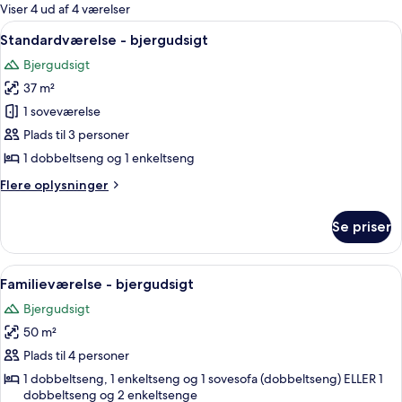
for
Viser 4 ud af 4 værelser
værelser
Indlæs
Et hotelværelse med to senge, et skriv
6
Standardværelse - bjergudsigt
alle
Bjergudsigt
billeder
37 m²
af
Standardværelse
1 soveværelse
-
Plads til 3 personer
bjergudsigt
1 dobbeltseng og 1 enkeltseng
Flere
Flere oplysninger
oplysninger
om
Se priser
Standardværelse
-
bjergudsigt
Indlæs
Et hotelværelse med trægulv, en stor s
5
Familieværelse - bjergudsigt
alle
Bjergudsigt
billeder
50 m²
af
Familieværelse
Plads til 4 personer
-
1 dobbeltseng, 1 enkeltseng og 1 sovesofa (dobbeltseng) ELLER 1
dobbeltseng og 2 enkeltsenge
bjergudsigt