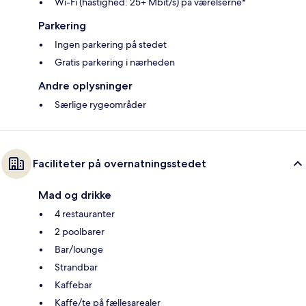
Wi-Fi (hastighed: 25+ Mbit/s) på værelserne*
Parkering
Ingen parkering på stedet
Gratis parkering i nærheden
Andre oplysninger
Særlige rygeområder
Faciliteter på overnatningsstedet
Mad og drikke
4 restauranter
2 poolbarer
Bar/lounge
Strandbar
Kaffebar
Kaffe/te på fællesarealer