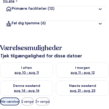
Vis alle
Primære faciliteter
(12)
Føl dig hjemme
(6)
Værelsesmuligheder
Tjek tilgængelighed for disse datoer
Tjek tilgængelighed for i aften aug. 10 - aug. 11
Tjek tilgængelighed for i morg
I aften
I morgen
aug. 10 - aug. 11
aug. 11 - aug. 12
Tjek tilgængelighed for denne weekend aug. 14 - aug. 16
Tjek tilgængelighed for næste
Denne weekend
Næste weekend
aug. 14 - aug. 16
aug. 21 - aug. 23
Tilgængelige
Alle værelser
2 senge
3+ senge
filtre