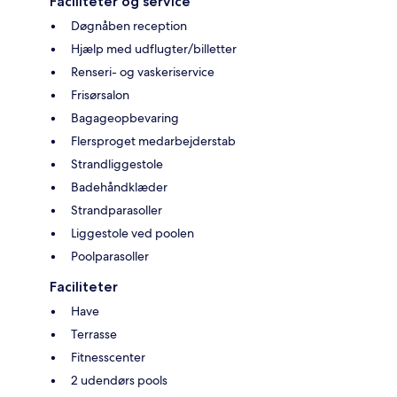
Faciliteter og service
Døgnåben reception
Hjælp med udflugter/billetter
Renseri- og vaskeriservice
Frisørsalon
Bagageopbevaring
Flersproget medarbejderstab
Strandliggestole
Badehåndklæder
Strandparasoller
Liggestole ved poolen
Poolparasoller
Faciliteter
Have
Terrasse
Fitnesscenter
2 udendørs pools