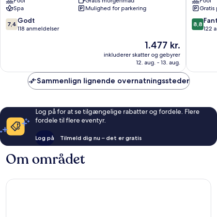
Pool
Gratis morgenmad
Pool
-
-
Spa
Mulighed for parkering
Gratis
Ultra
All
All
inclusive
7.4
8.8
Godt
Fant
7,4
8,8
Inclusive
Alanya
ud
ud
118 anmeldelser
122 
Alanya
af
af
Prisen
1.477 kr.
10,
10,
er
Godt,
Fantasti
inkluderer skatter og gebyrer
1.477 kr.
12. aug. - 13. aug.
118
122
anmeldelser
anmelde
Sammenlign lignende overnatningssteder
Log på for at se tilgængelige rabatter og fordele. Flere
fordele til flere eventyr.
Log på
Tilmeld dig nu – det er gratis
Om området