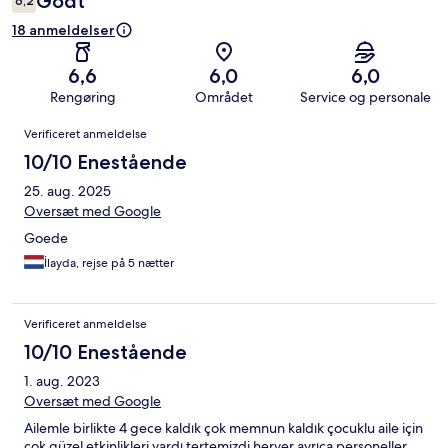
Godt
6,2
18 anmeldelser
6,6
6,0
6,0
Rengøring
Området
Service og personale
Anmeldelser
Verificeret anmeldelse
10/10 Enestående
25. aug. 2025
Oversæt med Google
Goede
İlayda, rejse på 5 nætter
Verificeret anmeldelse
10/10 Enestående
1. aug. 2023
Oversæt med Google
Ailemle birlikte 4 gece kaldık çok memnun kaldık çocuklu aile için
çok güzel etkinlikleri vardı tertemizdi heryer ayrıca personeller