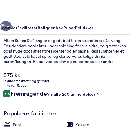
Nang
rige
Næste
54+
Oversigt
Faciliteter
Beliggenhed
Priser
Politikker
Altara Suites Da Nang er et godt bud til din strandferie i Da Nang.
En udendørs pool sikrer underholdning for alle aldre, og gæster kan
også nyde godt af et fitnesscenter og en sauna. Restauranten er et
godt sted at få lidt at spise, og der serveres kølige drinks i
baren/loungen. En bar ved poolen og en børnepool er andre
højdepunkter, og lejlighederne har bekvemmeligheder som
vaskemaskine og køleskab.
Den
575 kr.
nuværende
inkluderer skatter og gebyrer
pris
4. sep. - 5. sep.
Udendørs pool, åben fra kl. 06.00 til kl
er
Anmeldelser
Fremragende
8,8
Vis alle 260 anmeldelser
575 kr.
8,8 ud af 10.
Populære faciliteter
Pool
Køkken