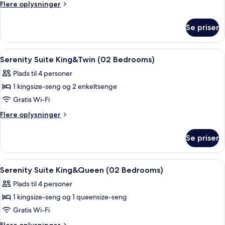
Flere
Flere oplysninger
2
oplysninger
Bedrooms
om
Se priser
Serenity
Suite
King
Indlæs
1 soveværelse, pengeskab på værelset, 
6
&
Serenity Suite King&Twin (02 Bedrooms)
alle
Queen,
Plads til 4 personer
2
billeder
Bedrooms
1 kingsize-seng og 2 enkeltsenge
af
Serenity
Gratis Wi-Fi
Suite
Flere
Flere oplysninger
King&Twin
oplysninger
om
(02
Se priser
Serenity
Bedrooms)
Suite
King&Twin
Indlæs
1 soveværelse, pengeskab på værelset, 
9
(02
Serenity Suite King&Queen (02 Bedrooms)
alle
Bedrooms)
Plads til 4 personer
billeder
1 kingsize-seng og 1 queensize-seng
af
Serenity
Gratis Wi-Fi
Suite
Flere