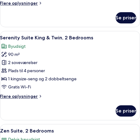
Flere
Flere oplysninger
oplysninger
om
Se priser
Harmony
Suite,
2
Indlæs
Et hotelværelse med en stor seng, et s
7
Bedrooms
Serenity Suite King & Twin, 2 Bedrooms
alle
Byudsigt
billeder
90 m²
af
Serenity
2 soveværelser
Suite
Plads til 4 personer
King
1 kingsize-seng og 2 dobbeltsenge
&
Gratis Wi-Fi
Twin,
Flere
Flere oplysninger
2
oplysninger
Bedrooms
om
Se priser
Serenity
Suite
King
Indlæs
Et hotelværelse med en stor seng, et 
11
&
Zen Suite, 2 Bedrooms
alle
Twin,
Delvis havudsigt