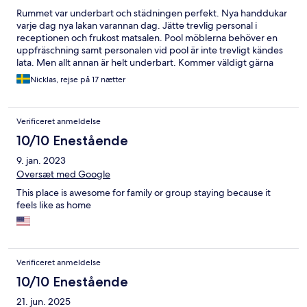
Rummet var underbart och städningen perfekt. Nya handdukar
varje dag nya lakan varannan dag. Jätte trevlig personal i
receptionen och frukost matsalen. Pool möblerna behöver en
uppfräschning samt personalen vid pool är inte trevligt kändes
lata. Men allt annan är helt underbart. Kommer väldigt gärna
tillbaka. Mvh Nicklas Nilsson
Nicklas, rejse på 17 nætter
Verificeret anmeldelse
10/10 Enestående
9. jan. 2023
Oversæt med Google
This place is awesome for family or group staying because it
feels like as home
Verificeret anmeldelse
10/10 Enestående
21. jun. 2025