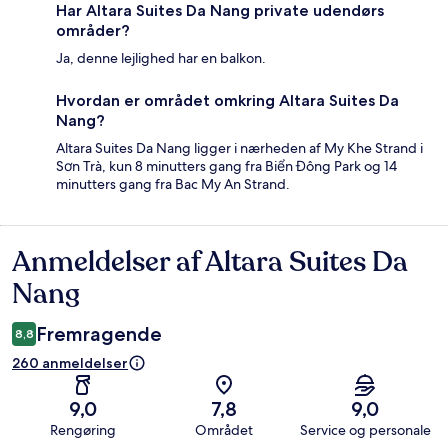
Har Altara Suites Da Nang private udendørs
områder?
Ja, denne lejlighed har en balkon.
Hvordan er området omkring Altara Suites Da
Nang?
Altara Suites Da Nang ligger i nærheden af My Khe Strand i
Sơn Trà, kun 8 minutters gang fra Biển Đông Park og 14
minutters gang fra Bac My An Strand.
Anmeldelser af Altara Suites Da
Anmeldelser
Nang
Fremragende
8,8
260 anmeldelser
9,0
7,8
9,0
Rengøring
Området
Service og personale