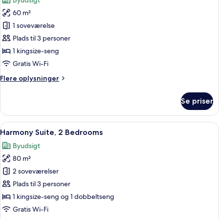
Byudsigt
billeder
60 m²
af
Peace
1 soveværelse
Suite,
Plads til 3 personer
1
1 kingsize-seng
Bedroom
Gratis Wi-Fi
Flere
Flere oplysninger
oplysninger
om
Se priser
Peace
Suite,
1
Indlæs
Et hotelværelse med en stor seng, et n
9
Bedroom
Harmony Suite, 2 Bedrooms
alle
Byudsigt
billeder
80 m²
af
Harmony
2 soveværelser
Suite,
Plads til 3 personer
2
1 kingsize-seng og 1 dobbeltseng
Bedrooms
Gratis Wi-Fi