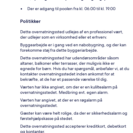
Der er adgang til poolen fra kl. 06.00 til kl. 19.00
Politikker
Dette overnatningssted udlejes af en professionel vært,
der udlejer som en virksomhed eller et erhverv.
Byggearbejde er i gang ved en nabobygning, og der kan
forekomme støj fra dette byggeriarbejde.
Dette overnatningssted har udendørsområder såsom
altaner, balkoner eller terrasser, der muligvis ikke er
egnede for børn. Hvis du har spørgsmål, anbefaler vi, at du
kontakter overnatningsstedet inden ankomst for at
bekræfte, at de har et passende værelse til dig.
Værten har ikke angivet, om der er en kuliltealarm på
overnatningsstedet. Medbring evt. egen alarm.
Værten har angivet, at der er en røgalarm på
overnatningsstedet.
Gæster kan være helt rolige, da der er sikkerhedsalarm og
førstehjælpskasse på stedet.
Dette overnatningssted accepterer kreditkort, debetkort
og kontanter.