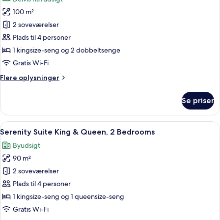
2
billeder
Bedrooms
100 m²
af
Zen
2 soveværelser
Suite,
Plads til 4 personer
2
1 kingsize-seng og 2 dobbeltsenge
Bedrooms
Gratis Wi-Fi
Flere
Flere oplysninger
oplysninger
om
Se priser
Zen
Suite,
2
Indlæs
Et hotelværelse med en stor seng, et 
8
Bedrooms
Serenity Suite King & Queen, 2 Bedrooms
alle
Byudsigt
billeder
90 m²
af
Serenity
2 soveværelser
Suite
Plads til 4 personer
King
1 kingsize-seng og 1 queensize-seng
&
Gratis Wi-Fi
Queen,