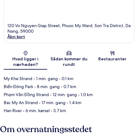
120 Vo Nguyen Giap Street, Phuoc My Ward, Son Tra District, Da
Nang, 59000
Åbn kort
Kort
Hvad ligger i
Sådan kommer du
Restauranter
nærheden?
rundt
My Khe Strand
- 1 min. gang
- 0.1 km
Biển Đông Park
- 8 min. gang
- 0.7 km
Phạm Văn Đồng Strand
- 12 min. gang
- 1.0 km
Bac My An Strand
- 17 min. gang
- 1.4 km
Han River
- 6 min. kørsel
- 3.7 km
Om overnatningsstedet