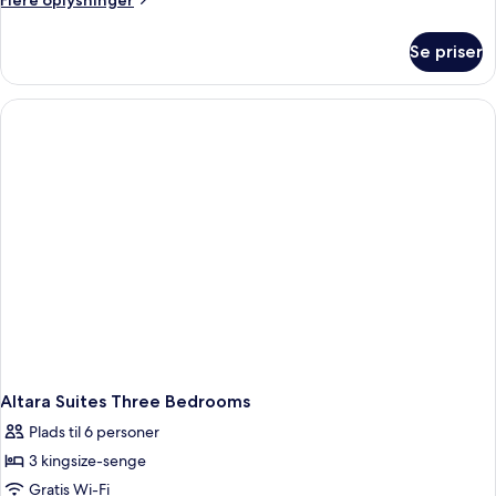
Flere oplysninger
King&Queen
oplysninger
om
(02
Se priser
Serenity
Bedrooms)
Suite
King&Queen
(02
Bedrooms)
Altara Suites Three Bedrooms
Plads til 6 personer
3 kingsize-senge
Gratis Wi-Fi