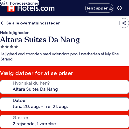
Gå til hovedsektionen
Hent appen
Se alle overnatningssteder
Hele lejligheden
Altara Suites Da Nang
4.0-
stjernet
Lejlighed ved stranden med udendørs pool i nærheden af My Khe
overnatningssted
Strand
Vælg datoer for at se priser
Hvor skal du hen?
Datoer
Gæster