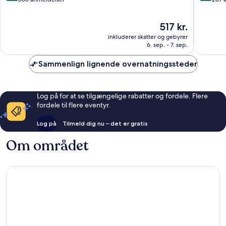
af
af
10,
10,
Prisen
517 kr.
Enestående,
Fremrag
er
566
287
inkluderer skatter og gebyrer
517 kr.
anmeldelser
anmelde
6. sep. - 7. sep.
Sammenlign lignende overnatningssteder
Log på for at se tilgængelige rabatter og fordele. Flere
fordele til flere eventyr.
Log på
Tilmeld dig nu – det er gratis
Om området