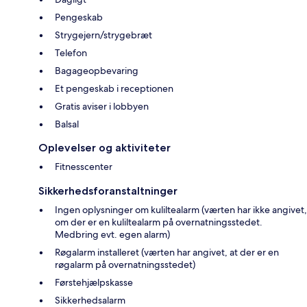
Pengeskab
Strygejern/strygebræt
Telefon
Bagageopbevaring
Et pengeskab i receptionen
Gratis aviser i lobbyen
Balsal
Oplevelser og aktiviteter
Fitnesscenter
Sikkerhedsforanstaltninger
Ingen oplysninger om kuliltealarm (værten har ikke angivet,
om der er en kuliltealarm på overnatningsstedet.
Medbring evt. egen alarm)
Røgalarm installeret (værten har angivet, at der er en
røgalarm på overnatningsstedet)
Førstehjælpskasse
Sikkerhedsalarm