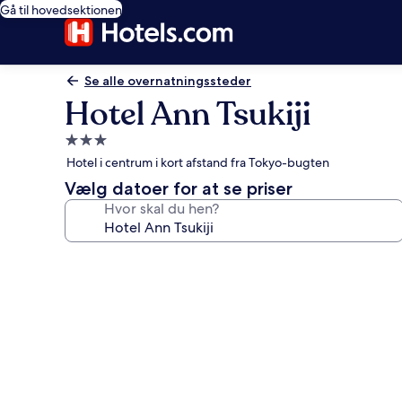
Gå til hovedsektionen
Se alle overnatningssteder
Hotel Ann Tsukiji
3.0-
stjernet
Hotel i centrum i kort afstand fra Tokyo-bugten
overnatningssted
Vælg datoer for at se priser
Hvor skal du hen?
Billedgalleri
for
Hotel
Ann
Tsukiji