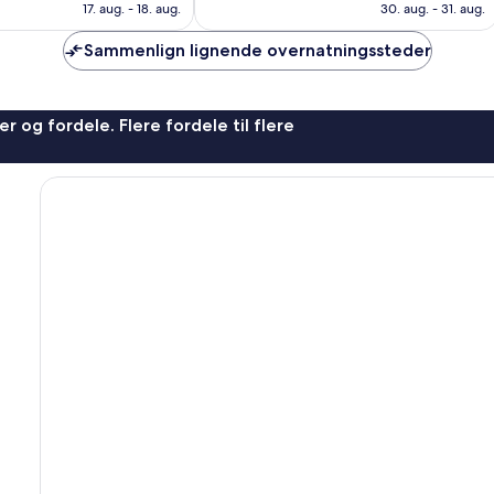
er
er
1.001
17. aug. - 18. aug.
30. aug. - 31. aug.
391 kr.
348 kr.
anmeldelser
Sammenlign lignende overnatningssteder
r og fordele. Flere fordele til flere