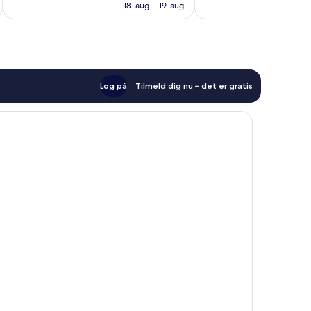
er
1.001
Fremragende,
18. aug. - 19. aug.
505 kr.
anmeldelser
1.003
anmeldelser
Log på
Tilmeld dig nu – det er gratis