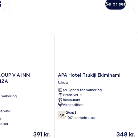
om
o
r
Se priser
Standard-
De
dobbeltværelse
væ
-
-
ikke-
ik
ryger
ry
UP VIA INN HIGASHIGINZA
APA Hotel Tsukiji Ekiminami
APA
ROUP VIA INN
APA Hotel Tsukiji Ekiminami
Hotel
NZA
Chuo
Tsukiji
Mulighed for parkering
Ekiminami
Gratis Wi-Fi
 parkering
Chuo
Restaurant
ZA
Aircondition
 tøjvask
7.8
Godt
7,8
ud
1.001 anmeldelser
k
af
elser
10,
Prisen
Prisen
391 kr.
348 kr.
Godt,