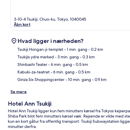
3-10-4 Tsukiji, Chuo-ku, Tokyo, 1040045
Åbn kort
Hvad ligger i nærheden?
Tsukiji Hongan-ji-templet
- 1 min. gang
- 0.2 km
Tsukijis ydre marked
- 3 min. gang
- 0.3 km
Kor
Shinbashi Teater
- 6 min. gang
- 0.5 km
Kabuki-za-teatret
- 6 min. gang
- 0.5 km
Ginza Six Shoppingcenter
- 10 min. gang
- 0.9 km
Se mere
Hotel Ann Tsukiji
Hotel Ann Tsukiji ligger kun fem minutters kørsel fra Tokyos kejse
Shiba Park blot fem minutters kørsel væk. Rejsende er vilde med 
kun en kort gåtur fra offentlig transport: Tsukiji Subwaystation lig
minutter derfra.