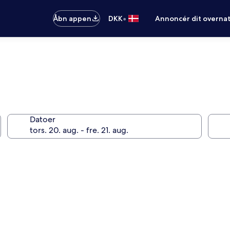
•
Åbn appen
DKK
Annoncér dit overna
Datoer