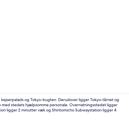
Automat
yos kejserpalads og Tokyo-bugten. Derudover ligger Tokyo-tårnet og
lde med stedets hjælpsomme personale. Overnatningsstedet ligger
tation ligger 2 minutter væk og Shintomicho Subwaystation ligger 4
Deluxe-værel