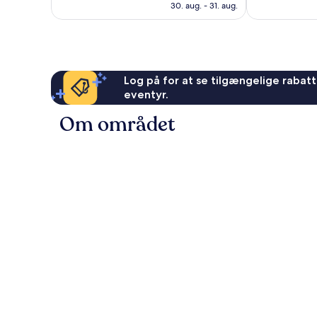
er
999
Fantastisk,
30. aug. - 31. aug.
363 kr.
anmeldelser
978
anmeldelser
Log på for at se tilgængelige rabatte
eventyr.
Om området