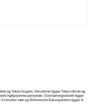
t
rpalads og Tokyo-bugten. Derudover ligger Tokyo-tårnet og
stedets hjælpsomme personale. Overnatningsstedet ligger
ger 2 minutter væk og Shintomicho Subwaystation ligger 4