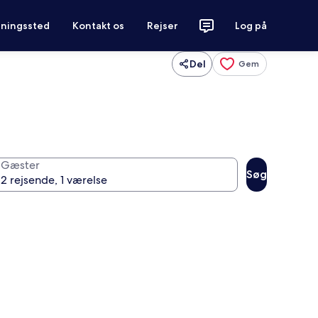
tningssted
Kontakt os
Rejser
Log på
Del
Gem
Gæster
Søg