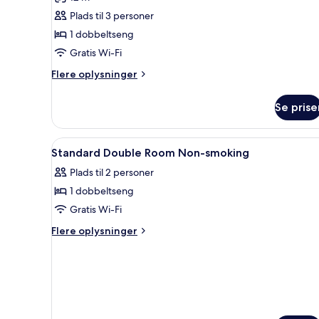
Superior-
Plads til 3 personer
enkeltværelse
1 dobbeltseng
-
Gratis Wi-Fi
ikke-
ryger
Flere
Flere oplysninger
oplysninger
om
Se prise
Superior-
enkeltværelse
-
Indlæs
Et moderne hotelværelse med s
1
ikke-
Standard Double Room Non-smoking
alle
ryger
Plads til 2 personer
billeder
1 dobbeltseng
af
Standard
Gratis Wi-Fi
Double
Flere
Flere oplysninger
Room
oplysninger
om
Non-
Standard
smoking
Double
Room
Non-