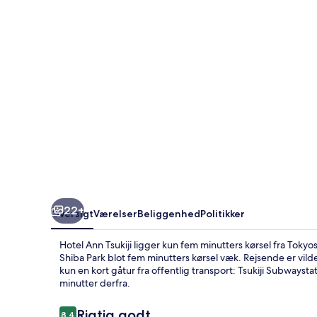
22+
Oversigt
Værelser
Beliggenhed
Politikker
Hotel Ann Tsukiji ligger kun fem minutters kørsel fra Tok
Shiba Park blot fem minutters kørsel væk. Rejsende er vi
kun en kort gåtur fra offentlig transport: Tsukiji Subways
minutter derfra.
Anmeldelser
Rigtig godt
8,4