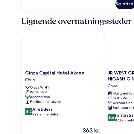
smoking
Se prise
Lignende overnatningssteder
Ginza Capital Hotel Akane
JR WEST GRO
Ginza
JR
Ginza Capital Hotel Akane
JR WEST G
Capital
WEST
HIGASHIGI
Chuo
Hotel
GROUP
Chuo
Gratis Wi-Fi
Akane
VIA
Restaurant
Chuo
INN
Mulighed for
Aircondition
Gratis Wi-Fi
HIGASHIGIN
Faciliteter til tøjvask
Aircondition
Chuo
Faciliteter til
8.2
Alletiders
8,2
ud
999 anmeldelser
8.6
Fantastis
8,6
af
ud
978 anmeld
10,
af
Prisen
363 kr.
Alletiders,
10,