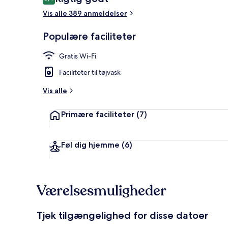
8,4 ud af 10.
Vis alle 389 anmeldelser
Reception
Populære faciliteter
Gratis Wi-Fi
Faciliteter til tøjvask
Vis alle
Primære faciliteter
(7)
Føl dig hjemme
(6)
Værelsesmuligheder
Tjek tilgængelighed for disse datoer