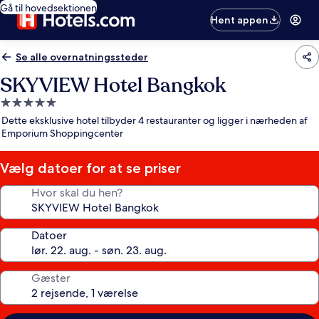
Gå til hovedsektionen
Hent appen
Se alle overnatningssteder
SKYVIEW Hotel Bangkok
5.0-
stjernet
Dette eksklusive hotel tilbyder 4 restauranter og ligger i nærheden af
overnatningssted
Emporium Shoppingcenter
Vælg datoer for at se priser
Hvor skal du hen?
Datoer
Gæster