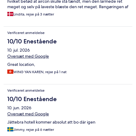
hvilket betød at aircon skulle stå tændt, men den larmede ret
meget og selv på laveste blæste den ret meget. Rengøringen af
badeværelse kunne have været bedre. Badeværelse har kun
Lindita, rejse på 3 nætter
håndbruser, der mangler brusestang eller hovedbruser. Obs
king size koster ekstra 300 THB per nat.
Verificeret anmeldelse
10/10 Enestående
10. jul. 2026
Oversæt med Google
Great location,
WING YAN KAREN, rejse på 1 nat
Verificeret anmeldelse
10/10 Enestående
10. jun. 2026
Oversæt med Google
Jättebra hotell kommer absolut att bo där igen
Jimmy, rejse på 6 nætter