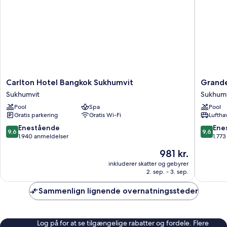
Carlton
Grande
Carlton Hotel Bangkok Sukhumvit
Grande
Hotel
Centre
Sukhumvit
Sukhumv
Bangkok
Point
Pool
Spa
Pool
Sukhumvit
Sukhumv
Gratis parkering
Gratis Wi-Fi
Luftha
Sukhumvit
55
Sukhumv
9.6
9.6
Enestående
Ene
9,6
9,6
ud
ud
1.940 anmeldelser
1.77
af
af
Prisen
981 kr.
10,
10,
er
Enestående,
Eneståe
inkluderer skatter og gebyrer
981 kr.
2. sep. - 3. sep.
1.940
1.773
anmeldelser
anmelde
Sammenlign lignende overnatningssteder
Log på for at se tilgængelige rabatter og fordele. Flere