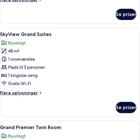
oplysninger
om
Se priser
Sky
Executive
suite
Indlæs
Et moderne hotelværelse med sofa, et 
12
SkyView Grand Suites
alle
Byudsigt
billeder
48 m²
af
SkyView
1 soveværelse
Grand
Plads til 3 personer
Suites
1 kingsize-seng
Gratis Wi-Fi
Flere
Flere oplysninger
oplysninger
om
Se priser
SkyView
Grand
Suites
Indlæs
Et hotelværelse med to senge, et skriv
10
Grand Premier Twin Room
alle
Byudsigt
billeder