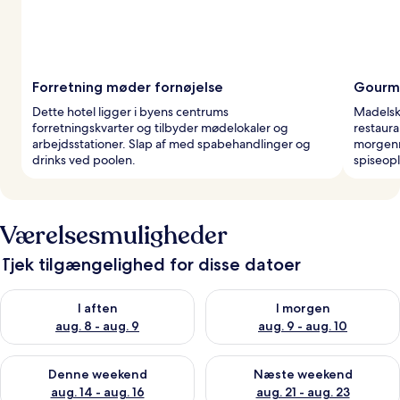
Forretning møder fornøjelse
Gourm
Dette hotel ligger i byens centrums
Madelske
forretningskvarter og tilbyder mødelokaler og
restaura
arbejdsstationer. Slap af med spabehandlinger og
morgenm
drinks ved poolen.
spiseopl
Værelsesmuligheder
Tjek tilgængelighed for disse datoer
Tjek tilgængelighed for i aften aug. 8 - aug. 9
Tjek tilgængelighed for i morg
I aften
I morgen
aug. 8 - aug. 9
aug. 9 - aug. 10
Tjek tilgængelighed for denne weekend aug. 14 - aug. 16
Tjek tilgængelighed for næste
Denne weekend
Næste weekend
aug. 14 - aug. 16
aug. 21 - aug. 23