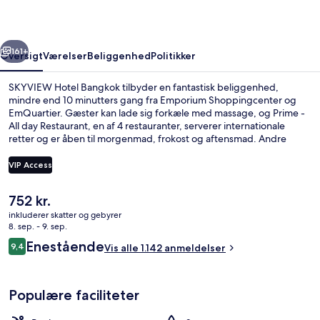
rige
Næste
161+
Oversigt
Værelser
Beliggenhed
Politikker
SKYVIEW Hotel Bangkok tilbyder en fantastisk beliggenhed,
mindre end 10 minutters gang fra Emporium Shoppingcenter og
EmQuartier. Gæster kan lade sig forkæle med massage, og Prime -
All day Restaurant, en af 4 restauranter, serverer internationale
retter og er åben til morgenmad, frokost og aftensmad. Andre
højdepunkter på dette hotel med luksusfaciliteter omfatter 2
barer/lounger, en udendørs pool og en bar ved poolen. Rejsende er
VIP Access
glade for den korte gåtur til offentlig transport: Phrom Phong BTS-
station ligger 3 minutter derfra og Thong Lo BTS Metrostation 14
Den
752 kr.
minutter væk.
Udendørs pool, parasoller, liggestole
nuværende
inkluderer skatter og gebyrer
pris
8. sep. - 9. sep.
er
Anmeldelser
Enestående
9,4
Vis alle 1.142 anmeldelser
752 kr.
9,4 ud af 10.
Populære faciliteter