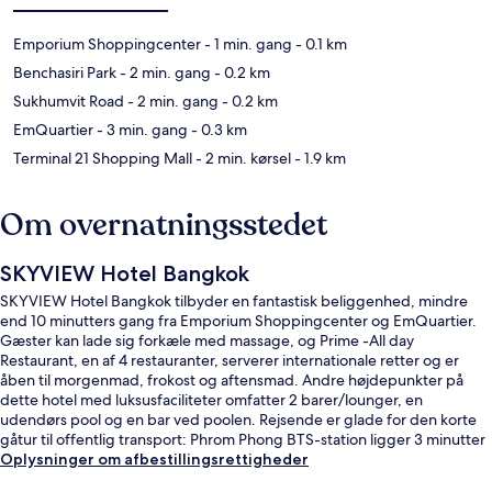
Emporium Shoppingcenter
- 1 min. gang
- 0.1 km
Benchasiri Park
- 2 min. gang
- 0.2 km
Sukhumvit Road
- 2 min. gang
- 0.2 km
EmQuartier
- 3 min. gang
- 0.3 km
Terminal 21 Shopping Mall
- 2 min. kørsel
- 1.9 km
Om overnatningsstedet
SKYVIEW Hotel Bangkok
SKYVIEW Hotel Bangkok tilbyder en fantastisk beliggenhed, mindre
end 10 minutters gang fra Emporium Shoppingcenter og EmQuartier.
Gæster kan lade sig forkæle med massage, og Prime -All day
Restaurant, en af 4 restauranter, serverer internationale retter og er
åben til morgenmad, frokost og aftensmad. Andre højdepunkter på
dette hotel med luksusfaciliteter omfatter 2 barer/lounger, en
udendørs pool og en bar ved poolen. Rejsende er glade for den korte
gåtur til offentlig transport: Phrom Phong BTS-station ligger 3 minutter
derfra og Thong Lo BTS Metrostation 14 minutter væk.
Oplysninger om afbestillingsrettigheder