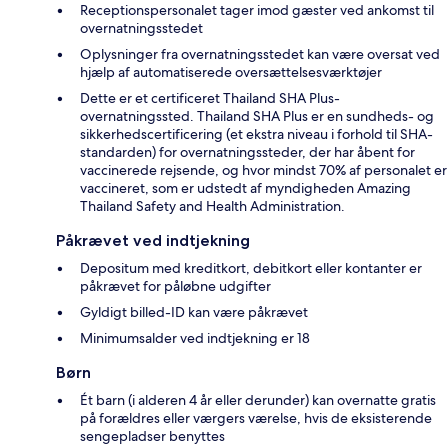
Receptionspersonalet tager imod gæster ved ankomst til
overnatningsstedet
Oplysninger fra overnatningsstedet kan være oversat ved
hjælp af automatiserede oversættelsesværktøjer
Dette er et certificeret Thailand SHA Plus-
overnatningssted. Thailand SHA Plus er en sundheds- og
sikkerhedscertificering (et ekstra niveau i forhold til SHA-
standarden) for overnatningssteder, der har åbent for
vaccinerede rejsende, og hvor mindst 70% af personalet er
vaccineret, som er udstedt af myndigheden Amazing
Thailand Safety and Health Administration.
Påkrævet ved indtjekning
Depositum med kreditkort, debitkort eller kontanter er
påkrævet for påløbne udgifter
Gyldigt billed-ID kan være påkrævet
Minimumsalder ved indtjekning er 18
Børn
Ét barn (i alderen 4 år eller derunder) kan overnatte gratis
på forældres eller værgers værelse, hvis de eksisterende
sengepladser benyttes