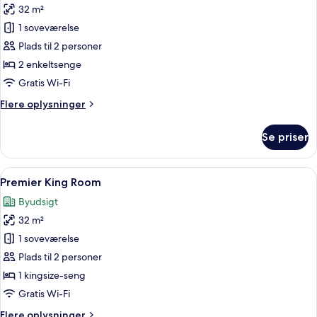
32 m²
af
Grand
1 soveværelse
Premier
Plads til 2 personer
Twin
2 enkeltsenge
Room
Gratis Wi-Fi
Flere
Flere oplysninger
oplysninger
om
Se priser
Grand
Premier
Twin
Indlæs
To personer i hvide dragter sidder p
13
Room
Premier King Room
alle
Byudsigt
billeder
32 m²
af
Premier
1 soveværelse
King
Plads til 2 personer
Room
1 kingsize-seng
Gratis Wi-Fi
Flere
Flere oplysninger