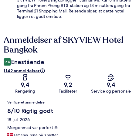
gang fra Phrom Phong BTS-station og 18 minutters gang fra
Terminal 21 Shopping Mall. Rejsende siger, at dette hotel
ligger i et godt område.
Anmeldelser af SKYVIEW Hotel
Anmeldelser
Bangkok
Enestående
9,4
1.142 anmeldelser
9,4
9,2
9,4
Rengøring
Faciliteter
Service og personale
Anmeldelser
Verificeret anmeldelse
8/10 Rigtig godt
18. jul. 2026
Morgenmad var perfekt 🙏
Kameran, rejse på 3 nætter