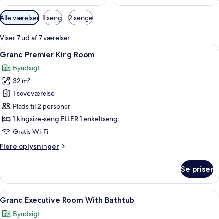
Tilgængelige
Alle værelser
1 seng
2 senge
filtre
for
Viser 7 ud af 7 værelser
værelser
Indlæs
Et hotelværelse med seng, kuffert, ka
23
Grand Premier King Room
alle
Byudsigt
billeder
32 m²
af
Grand
1 soveværelse
Premier
Plads til 2 personer
King
1 kingsize-seng ELLER 1 enkeltseng
Room
Gratis Wi-Fi
Flere
Flere oplysninger
oplysninger
om
Se priser
Grand
Premier
King
Indlæs
Et moderne hotelværelse med et stort 
21
Room
Grand Executive Room With Bathtub
alle
Byudsigt
billeder