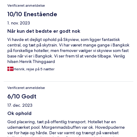
Verificeret anmeldelse
10/10 Enestående
1. nov. 2023
Når kun det bedste er godt nok
Vi havde et dejligt ophold på Skyview, som ligger fantastisk
central, og tæt på skytrain. Vi har været mange gange i Bangkok
på forskellige hoteller, men fremover vælger vi skyview som fast
base når vi er i Bangkok. Vi ser frem til at vende tilbage. Venlig
hilsen Henrik Thinggaard
Henrik, rejse på 5 nætter
Verificeret anmeldelse
6/10 Godt
17. dec. 2023
Ok ophold
God placering, tæt på offentlig transport. Hotellet har en
udemærket pool. Morgenmadsbuffen var ok. Hovedpuderne
var for høje og hårde. Der var varmt og trængt på værelset