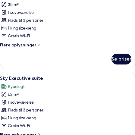
35 m²
af
Grand
1 soveværelse
Executive
Plads til 3 personer
Room
1 kingsize-seng
With
Gratis Wi-Fi
Bathtub
Flere
Flere oplysninger
oplysninger
om
Se priser
Grand
Executive
Room
Indlæs
Et hotelværelse med en seng, en kuffe
26
With
Sky Executive suite
alle
Bathtub
Byudsigt
billeder
62 m²
af
Sky
1 soveværelse
Executive
Plads til 3 personer
suite
1 kingsize-seng
Gratis Wi-Fi
Flere
Flere oplysninger