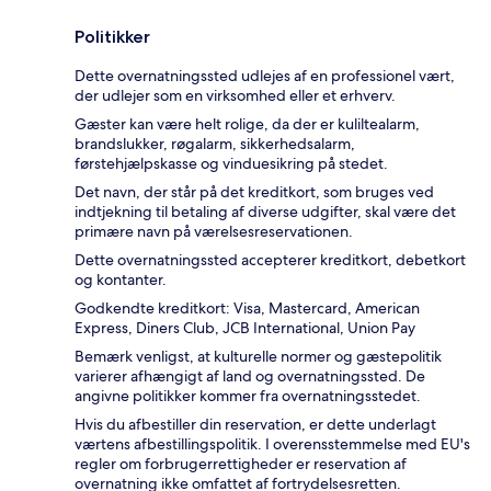
Politikker
Dette overnatningssted udlejes af en professionel vært,
der udlejer som en virksomhed eller et erhverv.
Gæster kan være helt rolige, da der er kuliltealarm,
brandslukker, røgalarm, sikkerhedsalarm,
førstehjælpskasse og vinduesikring på stedet.
Det navn, der står på det kreditkort, som bruges ved
indtjekning til betaling af diverse udgifter, skal være det
primære navn på værelsesreservationen.
Dette overnatningssted accepterer kreditkort, debetkort
og kontanter.
Godkendte kreditkort: Visa, Mastercard, American
Express, Diners Club, JCB International, Union Pay
Bemærk venligst, at kulturelle normer og gæstepolitik
varierer afhængigt af land og overnatningssted. De
angivne politikker kommer fra overnatningsstedet.
Hvis du afbestiller din reservation, er dette underlagt
værtens afbestillingspolitik. I overensstemmelse med EU's
regler om forbrugerrettigheder er reservation af
overnatning ikke omfattet af fortrydelsesretten.