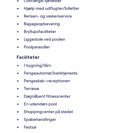
Concierge-tjenester
Hjælp med udflugter/billetter
Renseri- og vaskeriservice
Bagageopbevaring
Bryllupsfaciliteter
Liggestole ved poolen
Poolparasoller
Faciliteter
1 bygning/tårn
Pengeautomat/banktjeneste
Pengeskab i receptionen
Terrasse
Døgnåbent fitnesscenter
En udendørs pool
Shoppingcenter på stedet
Spabehandlinger
Festsal