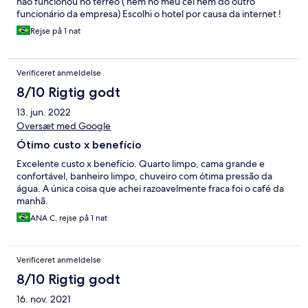
não funcionou no térreo ( nem no meu cel nem do outro
funcionário da empresa) Escolhi o hotel por causa da internet !
Não me hospedaria novamente .
Rejse på 1 nat
Verificeret anmeldelse
8/10 Rigtig godt
13. jun. 2022
Oversæt med Google
Ótimo custo x benefício
Excelente custo x benefício. Quarto limpo, cama grande e
confortável, banheiro limpo, chuveiro com ótima pressão da
água. A única coisa que achei razoavelmente fraca foi o café da
manhã.
ANA C, rejse på 1 nat
Verificeret anmeldelse
8/10 Rigtig godt
16. nov. 2021