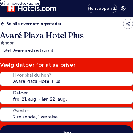
Gå til hovedsektionen
Hent appen
Se alle overnatningssteder
Avaré Plaza Hotel Plus
3.0-
stjernet
Hotel i Avare med restaurant
overnatningssted
Vælg datoer for at se priser
Hvor skal du hen?
Datoer
Gæster
Søg