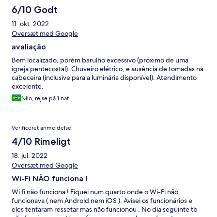
6/10 Godt
11. okt. 2022
Oversæt med Google
avaliação
Bem localizado, porém barulho excessivo (próximo de uma
igreja pentecostal). Chuveiro elétrico, e ausência de tomadas na
cabeceira (inclusive para a luminária disponível). Atendimento
excelente.
Nilo, rejse på 1 nat
Verificeret anmeldelse
4/10 Rimeligt
18. jul. 2022
Oversæt med Google
Wi-Fi NÃO funciona !
Wi fi não funciona ! Fiquei num quarto onde o Wi-Fi não
funcionava ( nem Android nem iOS ). Avisei os funcionários e
eles tentaram ressetar mas não funcionou . No dia seguinte tb