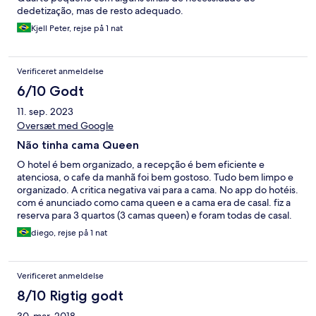
dedetização, mas de resto adequado.
Kjell Peter, rejse på 1 nat
Verificeret anmeldelse
6/10 Godt
11. sep. 2023
Oversæt med Google
Não tinha cama Queen
O hotel é bem organizado, a recepção é bem eficiente e
atenciosa, o cafe da manhã foi bem gostoso. Tudo bem limpo e
organizado. A critica negativa vai para a cama. No app do hotéis.
com é anunciado como cama queen e a cama era de casal. fiz a
reserva para 3 quartos (3 camas queen) e foram todas de casal.
Uma das pessoas era obesa e iria dividir a cama com outra
diego, rejse på 1 nat
pessoa. Por sorte conseguimos trocar o quarto deles por 2
camas. Caso não desse, seria uma pessoa obesa dividindo a
cama com outro adulto NUMA CAMA DE CASAL. isso seria
Verificeret anmeldelse
extremamente desconfortável. Se só tem cama de casal, ok.
reformule o anúncio e tudo certo. Agora se tem cama queen e
8/10 Rigtig godt
nos deram camas de casal, vcs precisam se organizar melhor.