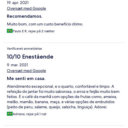
19. apr. 2021
Oversæt med Google
Recomendamos.
Muito bom, com um custo benefício ótimo.
Paulo E R, rejse på 2 nætter
Verificeret anmeldelse
10/10 Enestående
9. mar. 2021
Oversæt med Google
Me senti em casa.
Atendimento excepcional, e o quarto, confortável e limpo. A
refeição do jantar foi muito saborosa, o arroz e feijão muito bem
feitos. E o café da manhã com opções de frutas como, ameixa,
melão, mamão, banana, maça, e várias opções de embutidos
(peito de peru, salame, queijo, salsicha, linguiça). Adorei.
Adriana, rejse på 1 nat