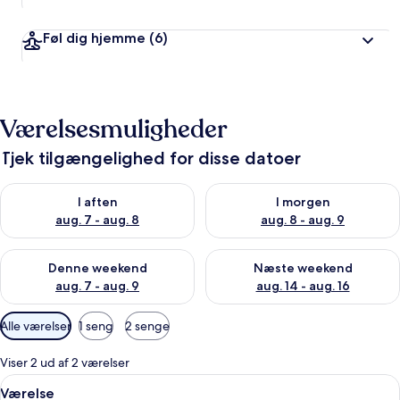
Føl dig hjemme
(6)
Værelsesmuligheder
Tjek tilgængelighed for disse datoer
Tjek tilgængelighed for i aften aug. 7 - aug. 8
Tjek tilgængelighed for i morg
I aften
I morgen
aug. 7 - aug. 8
aug. 8 - aug. 9
Tjek tilgængelighed for denne weekend aug. 7 - aug. 9
Tjek tilgængelighed for næste
Denne weekend
Næste weekend
aug. 7 - aug. 9
aug. 14 - aug. 16
Tilgængelige
Alle værelser
1 seng
2 senge
filtre
for
Viser 2 ud af 2 værelser
værelser
Indlæs
Minibar, pengeskab på værelset, skri
7
Værelse