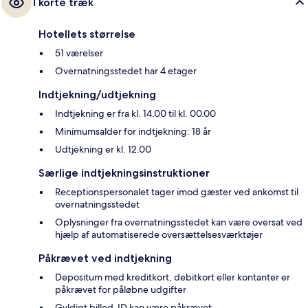
I korte træk
Hotellets størrelse
51 værelser
Overnatningsstedet har 4 etager
Indtjekning/udtjekning
Indtjekning er fra kl. 14.00 til kl. 00.00
Minimumsalder for indtjekning: 18 år
Udtjekning er kl. 12.00
Særlige indtjekningsinstruktioner
Receptionspersonalet tager imod gæster ved ankomst til
overnatningsstedet
Oplysninger fra overnatningsstedet kan være oversat ved
hjælp af automatiserede oversættelsesværktøjer
Påkrævet ved indtjekning
Depositum med kreditkort, debitkort eller kontanter er
påkrævet for påløbne udgifter
Gyldigt billed-ID kan være påkrævet