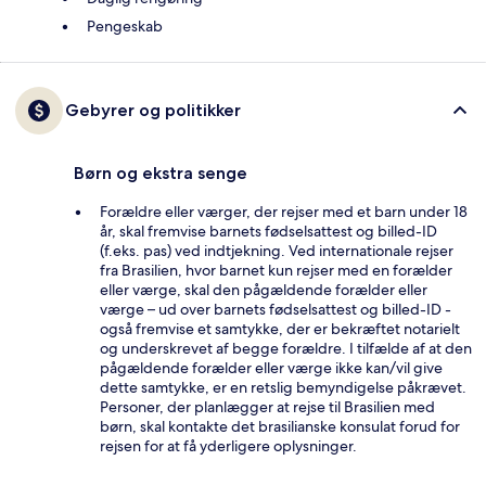
Pengeskab
Gebyrer og politikker
Børn og ekstra senge
Forældre eller værger, der rejser med et barn under 18
år, skal fremvise barnets fødselsattest og billed-ID
(f.eks. pas) ved indtjekning. Ved internationale rejser
fra Brasilien, hvor barnet kun rejser med en forælder
eller værge, skal den pågældende forælder eller
værge – ud over barnets fødselsattest og billed-ID -
også fremvise et samtykke, der er bekræftet notarielt
og underskrevet af begge forældre. I tilfælde af at den
pågældende forælder eller værge ikke kan/vil give
dette samtykke, er en retslig bemyndigelse påkrævet.
Personer, der planlægger at rejse til Brasilien med
børn, skal kontakte det brasilianske konsulat forud for
rejsen for at få yderligere oplysninger.