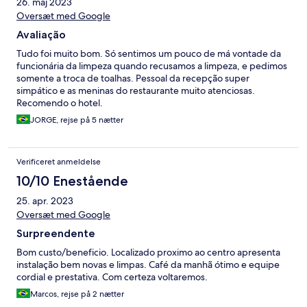
26. maj 2023
Oversæt med Google
Avaliação
Tudo foi muito bom. Só sentimos um pouco de má vontade da
funcionária da limpeza quando recusamos a limpeza, e pedimos
somente a troca de toalhas. Pessoal da recepção super
simpático e as meninas do restaurante muito atenciosas.
Recomendo o hotel.
JORGE, rejse på 5 nætter
Verificeret anmeldelse
10/10 Enestående
25. apr. 2023
Oversæt med Google
Surpreendente
Bom custo/beneficio. Localizado proximo ao centro apresenta
instalação bem novas e limpas. Café da manhã ótimo e equipe
cordial e prestativa. Com certeza voltaremos.
Marcos, rejse på 2 nætter