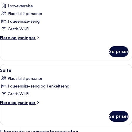
alle
1 soveværelse
billeder
Plads til 2 personer
af
Værelse
1 queensize-seng
Gratis Wi-Fi
Flere
Flere oplysninger
oplysninger
om
Se priser
Værelse
Indlæs
Minibar, pengeskab på værelset, skri
7
Suite
alle
Plads til 3 personer
billeder
1 queensize-seng og 1 enkeltseng
af
Suite
Gratis Wi-Fi
Flere
Flere oplysninger
oplysninger
om
Se priser
Suite