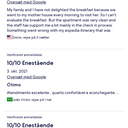
Oversæt med Google
My family and I have not delighted the breakfast because we
went to my mother house every morning to visit her. So I can’t
evaluate the breakfast. But the apartment was very clean and
the staff has support me a lot mainly in the check in process.
Something went wrong with my expedia itinerary that was
showing as canceled. So I do recommend this place.
Denis, rejse på 3 nætter
Verificeret anmeldelse
10/10 Enestående
3. okt. 2021
Oversæt med Google
Ótimo
Atendimento excelente , quarto confortável e aconchegante ...
João Victor, rejse på 1 nat
Verificeret anmeldelse
10/10 Enestående