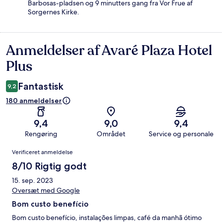
Barbosas-pladsen og 9 minutters gang fra Vor Frue af
Sorgernes Kirke.
Anmeldelser af Avaré Plaza Hotel
Anmeldelser
Plus
Fantastisk
9,2
180 anmeldelser
9,4
9,0
9,4
Rengøring
Området
Service og personale
Anmeldelser
Verificeret anmeldelse
8/10 Rigtig godt
15. sep. 2023
Oversæt med Google
Bom custo benefício
Bom custo benefício, instalações limpas, café da manhã ótimo