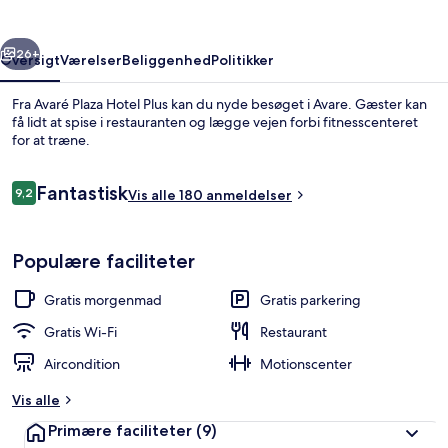
rige
Næste
26+
Oversigt
Værelser
Beliggenhed
Politikker
Fra Avaré Plaza Hotel Plus kan du nyde besøget i Avare. Gæster kan
få lidt at spise i restauranten og lægge vejen forbi fitnesscenteret
for at træne.
Anmeldelser
Fantastisk
9,2
Vis alle 180 anmeldelser
9,2 ud af 10.
Populære faciliteter
Minibar, pengeskab på værelset, skri
Gratis morgenmad
Gratis parkering
Gratis Wi-Fi
Restaurant
Aircondition
Motionscenter
Vis alle
Primære faciliteter
(9)