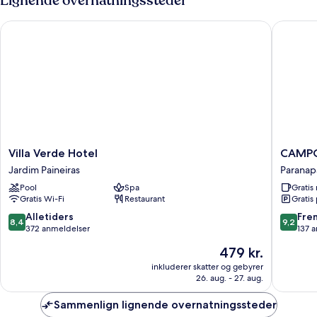
Lignende overnatningssteder
Villa Verde Hotel
CAMPOS
Villa
CAMPO
Villa Verde Hotel
CAMPO
Verde
DE
Jardim Paineiras
Parana
Hotel
HOLAM
Pool
Spa
Grati
Jardim
INN
Gratis Wi-Fi
Restaurant
Gratis
Paineiras
Parana
8.4
9.2
Alletiders
Fre
8,4
9,2
ud
ud
372 anmeldelser
137 
af
af
Prisen
479 kr.
10,
10,
er
Alletiders,
Fremrag
inkluderer skatter og gebyrer
479 kr.
26. aug. - 27. aug.
372
137
anmeldelser
anmelde
Sammenlign lignende overnatningssteder