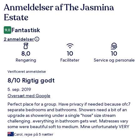
Anmeldelser af The Jasmina
Anmeldelser
Estate
Fantastisk
9,0
2 anmeldelser
8,0
10
10
Rengøring
Faciliteter
Service og personale
Anmeldelser
Verificeret anmeldelse
8/10 Rigtig godt
5. sep. 2019
Oversæt med Google
Perfect place for a group. Have privacy if needed because ofc7
separate bedrooms and bathrooms. Showers need a bit of an
upgrade as showering under a single "hose" size stream
challenging..everything in bathroom gets wet. Matresses vary
some were beautiful soft to medium. Mine unfortunately VERY
firm. Fantastic staff. Gede...manager..chef cooked us beautiful
Carol, rejse på 5 nætter
food. Housekeeping boys and girls couldnt do enough. Villa