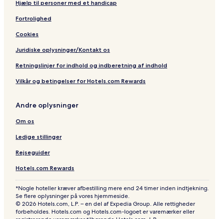
Hjælp til personer med et handicap
Fortrolighed
Cookies
Juridiske oplysninger/Kontakt os
Retningslinjer for indhold og indberetning af indhold
Vilkår og betingelser for Hotels.com Rewards
Andre oplysninger
Om os
Ledige stillinger
Rejseguider
Hotels.com Rewards
*Nogle hoteller kræver afbestilling mere end 24 timer inden indtjekning.
Se flere oplysninger på vores hjemmeside.
© 2026 Hotels.com, L.P. – en del af Expedia Group. Alle rettigheder
forbeholdes. Hotels.com og Hotels.com-logoet er varemærker eller