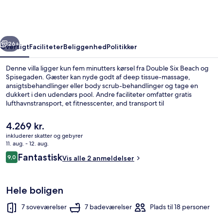
rige
Næste
26+
Oversigt
Faciliteter
Beliggenhed
Politikker
Denne villa ligger kun fem minutters kørsel fra Double Six Beach og
Spisegaden. Gæster kan nyde godt af deep tissue-massage,
ansigtsbehandlinger eller body scrub-behandlinger og tage en
dukkert i den udendørs pool. Andre faciliteter omfatter gratis
lufthavnstransport, et fitnesscenter, and transport til
forlystelsespark.
Den
4.269 kr.
nuværende
inkluderer skatter og gebyrer
pris
11. aug. - 12. aug.
Udendørs pool, parasoller, liggestole
er
Anmeldelser
Fantastisk
9,0
Vis alle 2 anmeldelser
4.269 kr.
9,0 ud af 10.
Hele boligen
7 soveværelser
7 badeværelser
Plads til 18 personer