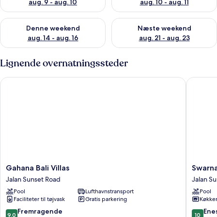
aug. 9 - aug. 10
aug. 10 - aug. 11
Tjek tilgængelighed for denne weekend aug. 14 - aug. 16
Tjek tilgængelighed for næste
Denne weekend
Næste weekend
aug. 14 - aug. 16
aug. 21 - aug. 23
Lignende overnatningssteder
Gahana Bali Villas
Swarna V
Gahana
Swarna
Gahana Bali Villas
Swarna
Bali
Villa
Jalan Sunset Road
Jalan S
Villas
by
Pool
Lufthavnstransport
Pool
Jalan
Nakula
Faciliteter til tøjvask
Gratis parkering
Køkke
Sunset
Jalan
Road
Sunset
9.0
10.0
Fremragende
Ene
9,0
10