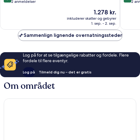
Road
ud
ud
2 anmeldelser
2 an
af
af
Prisen
1.278 kr.
10,
10,
er
Fremragende,
Eneståe
inkluderer skatter og gebyrer
1.278 kr.
1. sep. - 2. sep.
2
2
anmeldelser
anmelde
Sammenlign lignende overnatningssteder
Log på for at se tilgængelige rabatter og fordele. Flere
fordele til flere eventyr.
Log på
Tilmeld dig nu – det er gratis
Om området