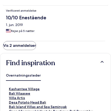
perfectly located next to main supermarket. Sitting by our pool
wouldnt have known we were in middle of Seminyak. Higly
Verificeret anmeldelse
recommend. Could have lived on the day bed by the pool for
ever!
10/10 Enestående
1. jun. 2019
Rejse på 5 nætter
Vis 2 anmeldelser
Find inspiration
Overnatningssteder
L
Kashantee Village
i
L
Bali Vilaasee
n
i
L
Villa Artis
k
n
i
L
Desa Potato Head Bali
å
k
n
i
L
Bali Island Villas and Spa Seminyak