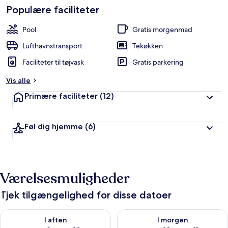
Populære faciliteter
Pool
Gratis morgenmad
Lufthavnstransport
Tekøkken
Faciliteter til tøjvask
Gratis parkering
Vis alle
Primære faciliteter
(12)
Føl dig hjemme
(6)
Værelsesmuligheder
Tjek tilgængelighed for disse datoer
Tjek tilgængelighed for i aften aug. 9 - aug. 10
Tjek tilgængelighed for i morg
I aften
I morgen