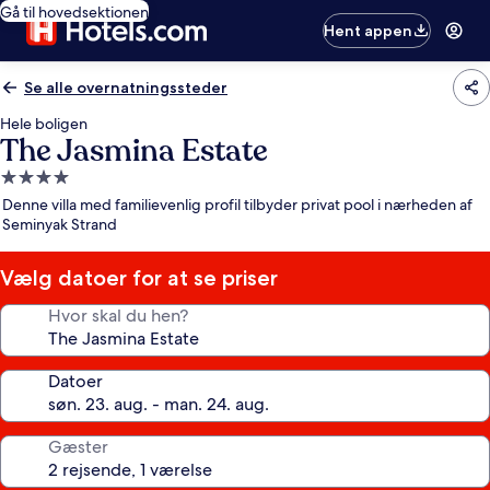
Gå til hovedsektionen
Hent appen
Se alle overnatningssteder
Hele boligen
The Jasmina Estate
4.0-
stjernet
Denne villa med familievenlig profil tilbyder privat pool i nærheden af
overnatningssted
Seminyak Strand
Vælg datoer for at se priser
Hvor skal du hen?
Datoer
Gæster