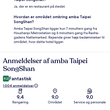
Ja, der er en restaurant på stedet.
Hvordan er området omkring amba Taipei
SongShan?
Amba Taipei SongShan ligger kun 7 minutters gang fra
Houshanpi Metrostation og 6 minutters gang fra Raohe-
gadens Nattemarked. Rejsende giver høje bedømmelser til
området, hvor dette hotel ligger.
Anmeldelser af amba Taipei
Anmeldelser
SongShan
Fantastisk
9,2
1.004 anmeldelser
9,4
9,0
9,0
Rengøring
Området
Service og personale
Anmeldelser