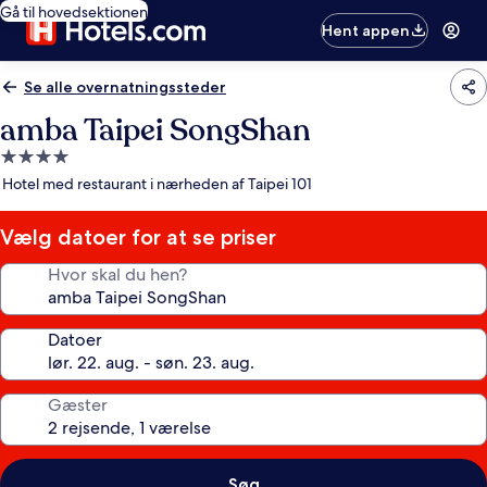
Gå til hovedsektionen
Hent appen
Se alle overnatningssteder
amba Taipei SongShan
4.0-
stjernet
Hotel med restaurant i nærheden af Taipei 101
overnatningssted
Vælg datoer for at se priser
Hvor skal du hen?
Datoer
Gæster
Søg