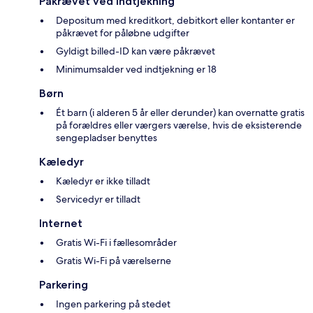
Påkrævet ved indtjekning
Depositum med kreditkort, debitkort eller kontanter er
påkrævet for påløbne udgifter
Gyldigt billed-ID kan være påkrævet
Minimumsalder ved indtjekning er 18
Børn
Ét barn (i alderen 5 år eller derunder) kan overnatte gratis
på forældres eller værgers værelse, hvis de eksisterende
sengepladser benyttes
Kæledyr
Kæledyr er ikke tilladt
Servicedyr er tilladt
Internet
Gratis Wi-Fi i fællesområder
Gratis Wi-Fi på værelserne
Parkering
Ingen parkering på stedet