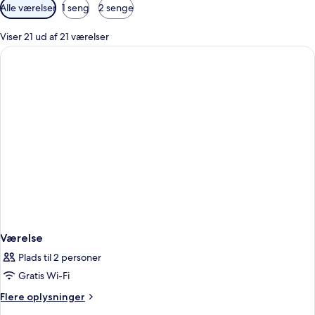
Tilgængelige
Alle værelser
1 seng
2 senge
filtre
for
Viser 21 ud af 21 værelser
værelser
Værelse
Plads til 2 personer
Gratis Wi-Fi
Flere
Flere oplysninger
oplysninger