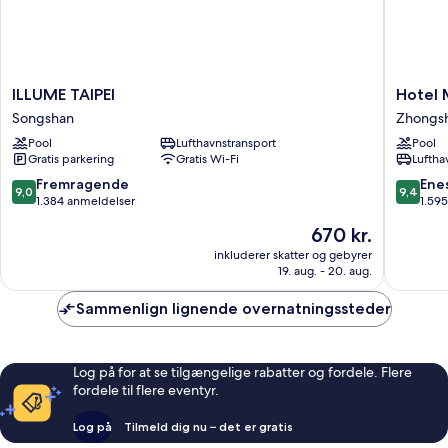
ILLUME
Hotel
ILLUME TAIPEI
Hotel 
TAIPEI
Metropo
Songshan
Zhongs
Songshan
Premier
Pool
Lufthavnstransport
Pool
Taipei
Gratis parkering
Gratis Wi-Fi
Luftha
Zhongs
9.0
9.4
Fremragende
Ene
9,0
9,4
ud
ud
1.384 anmeldelser
1.59
af
af
Prisen
670 kr.
10,
10,
er
Fremragende,
Eneståe
inkluderer skatter og gebyrer
670 kr.
19. aug. - 20. aug.
1.384
1.595
anmeldelser
anmelde
Sammenlign lignende overnatningssteder
Log på for at se tilgængelige rabatter og fordele. Flere
fordele til flere eventyr.
Log på
Tilmeld dig nu – det er gratis