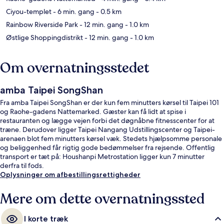
Ciyou-templet
- 6 min. gang
- 0.5 km
Rainbow Riverside Park
- 12 min. gang
- 1.0 km
Østlige Shoppingdistrikt
- 12 min. gang
- 1.0 km
Om overnatningsstedet
amba Taipei SongShan
Fra amba Taipei SongShan er der kun fem minutters kørsel til Taipei 101
og Raohe-gadens Nattemarked. Gæster kan få lidt at spise i
restauranten og lægge vejen forbi det døgnåbne fitnesscenter for at
træne. Derudover ligger Taipei Nangang Udstillingscenter og Taipei-
arenaen blot fem minutters kørsel væk. Stedets hjælpsomme personale
og beliggenhed får rigtig gode bedømmelser fra rejsende. Offentlig
transport er tæt på: Houshanpi Metrostation ligger kun 7 minutter
derfra til fods.
Oplysninger om afbestillingsrettigheder
Mere om dette overnatningssted
I korte træk