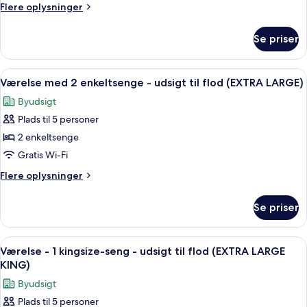
1
Flere
Flere oplysninger
kingsize-
oplysninger
seng
om
Se priser
Værelse
-
-
hjørneværelse
1
Indlæs
Et hotelværelse med to senge, et skriv
(101
7
kingsize-
Værelse med 2 enkeltsenge - udsigt til flod (EXTRA LARGE)
alle
seng
VIEW)
Byudsigt
-
billeder
hjørneværelse
Plads til 5 personer
af
(101
Værelse
2 enkeltsenge
VIEW)
med
Gratis Wi-Fi
2
Flere
Flere oplysninger
enkeltsenge
oplysninger
-
om
Se priser
Værelse
udsigt
med
til
2
Indlæs
Et moderne hotelværelse med en stor s
flod
6
enkeltsenge
Værelse - 1 kingsize-seng - udsigt til flod (EXTRA LARGE
alle
-
(EXTRA
KING)
udsigt
billeder
LARGE)
Byudsigt
til
af
flod
Plads til 5 personer
Værelse