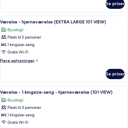
om
Room
Se priser
Loft
River
View
Indlæs
Et moderne hotelværelse med en stor s
8
Room
Værelse - hjørneværelse (EXTRA LARGE 101 VIEW)
alle
Byudsigt
billeder
Plads til 2 personer
af
Værelse
1 kingsize-seng
-
Gratis Wi-Fi
hjørneværelse
Flere
Flere oplysninger
(EXTRA
oplysninger
LARGE
om
Se priser
Værelse
101
-
VIEW)
hjørneværelse
Indlæs
Et hotelværelse med en stor seng, en s
7
(EXTRA
Værelse - 1 kingsize-seng - hjørneværelse (101 VIEW)
alle
LARGE
Byudsigt
101
billeder
VIEW)
Plads til 3 personer
af
Værelse
1 kingsize-seng
-
Gratis Wi-Fi