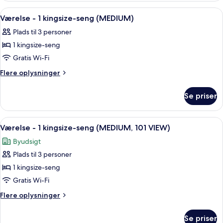
til
2
Indlæs
Et moderne hotelværelse med seng, skr
flod
7
enkeltsenge
Værelse - 1 kingsize-seng (MEDIUM)
alle
-
(MEDIUM)
Plads til 3 personer
udsigt
billeder
til
1 kingsize-seng
af
flod
Værelse
Gratis Wi-Fi
(MEDIUM)
-
Flere
Flere oplysninger
1
oplysninger
om
kingsize-
Se priser
Værelse
seng
-
(MEDIUM)
1
Indlæs
Et moderne hotelværelse med et stort 
7
kingsize-
Værelse - 1 kingsize-seng (MEDIUM, 101 VIEW)
alle
seng
Byudsigt
(MEDIUM)
billeder
Plads til 3 personer
af
Værelse
1 kingsize-seng
-
Gratis Wi-Fi
1
Flere
Flere oplysninger
kingsize-
oplysninger
seng
om
Se priser
Værelse