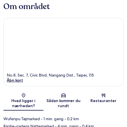
Om området
No.8, Sec. 7, Civic Blvd, Nangang Dist., Taipei, 115
Åbn kort
Kort
Hvad ligger i
Sådan kommer du
Restauranter
nærheden?
rundt
Wufenpu Tøjmarked
- 1 min. gang
- 0.2 km
Raohe-gadens Nattemarked
- 4 min. gang
- 0.4 km