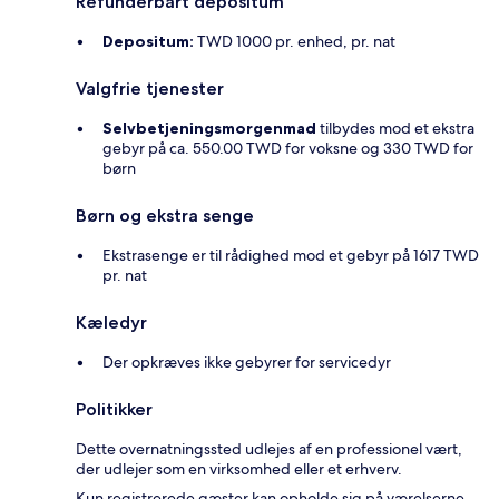
Refunderbart depositum
Depositum:
TWD 1000 pr. enhed, pr. nat
Valgfrie tjenester
Selvbetjeningsmorgenmad
tilbydes mod et ekstra
gebyr på ca. 550.00 TWD for voksne og 330 TWD for
børn
Børn og ekstra senge
Ekstrasenge er til rådighed mod et gebyr på 1617 TWD
pr. nat
Kæledyr
Der opkræves ikke gebyrer for servicedyr
Politikker
Dette overnatningssted udlejes af en professionel vært,
der udlejer som en virksomhed eller et erhverv.
Kun registrerede gæster kan opholde sig på værelserne.