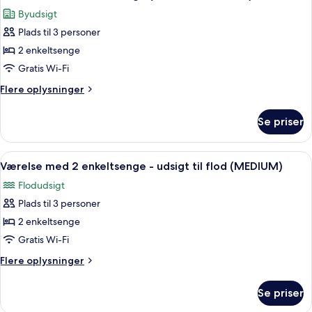
alle
(MEDIUM)
Byudsigt
billeder
Plads til 3 personer
af
Værelse
2 enkeltsenge
med
Gratis Wi-Fi
2
Flere
Flere oplysninger
enkeltsenge
oplysninger
(MEDIUM,
om
Se priser
Værelse
101
med
VIEW)
2
Indlæs
Et hotelværelse med et stort vindue der
7
enkeltsenge
Værelse med 2 enkeltsenge - udsigt til flod (MEDIUM)
alle
(MEDIUM,
Flodudsigt
101
billeder
VIEW)
Plads til 3 personer
af
Værelse
2 enkeltsenge
med
Gratis Wi-Fi
2
Flere
Flere oplysninger
enkeltsenge
oplysninger
-
om
Se priser
Værelse
udsigt
med