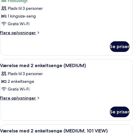
Flodudsigt
udsigt
billeder
til
Plads til 3 personer
af
flod
Værelse
1 kingsize-seng
(LOFT)
-
Gratis Wi-Fi
1
Flere
Flere oplysninger
kingsize-
oplysninger
seng
om
Se priser
Værelse
-
-
udsigt
1
Indlæs
Et hotelværelse med to senge, et skri
til
7
kingsize-
Værelse med 2 enkeltsenge (MEDIUM)
alle
seng
flod
Plads til 3 personer
-
billeder
(LOFT)
udsigt
2 enkeltsenge
af
til
Værelse
Gratis Wi-Fi
flod
med
(LOFT)
Flere
Flere oplysninger
2
oplysninger
om
enkeltsenge
Se priser
Værelse
(MEDIUM)
med
2
Indlæs
Et moderne hotelværelse med et stort 
7
enkeltsenge
Værelse med 2 enkeltsenge (MEDIUM, 101 VIEW)