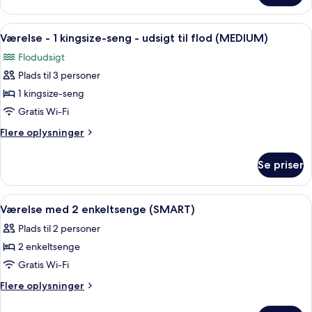
(MEDIUM,
-
101
1
Indlæs
Et moderne hotelværelse med en stor se
VIEW)
7
kingsize-
Værelse - 1 kingsize-seng - udsigt til flod (MEDIUM)
alle
seng
Flodudsigt
(MEDIUM,
billeder
101
Plads til 3 personer
af
VIEW)
Værelse
1 kingsize-seng
-
Gratis Wi-Fi
1
Flere
Flere oplysninger
kingsize-
oplysninger
seng
om
Se priser
Værelse
-
-
udsigt
1
Indlæs
Et hotelværelse med to senge, et skriv
til
8
kingsize-
Værelse med 2 enkeltsenge (SMART)
alle
seng
flod
Plads til 2 personer
-
billeder
(MEDIUM)
udsigt
2 enkeltsenge
af
til
Værelse
Gratis Wi-Fi
flod
med
(MEDIUM)
Flere
Flere oplysninger
2
oplysninger
om