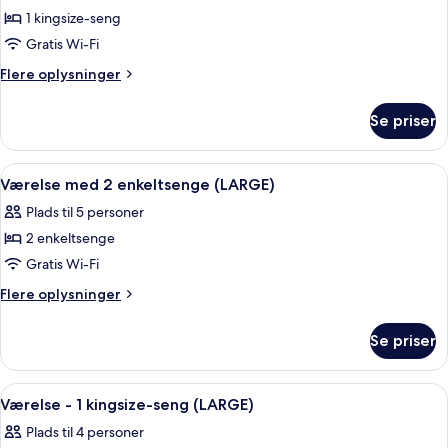
(EXTRA
1 kingsize-seng
-
LARGE)
1
Gratis Wi-Fi
kingsize-
Flere
Flere oplysninger
seng
oplysninger
om
-
Se priser
Værelse
udsigt
-
til
1
Indlæs
Udsigt fra værelset
7
flod
kingsize-
Værelse med 2 enkeltsenge (LARGE)
alle
seng
(EXTRA
Plads til 5 personer
-
billeder
LARGE
udsigt
2 enkeltsenge
af
KING)
til
Værelse
Gratis Wi-Fi
flod
med
(EXTRA
Flere
Flere oplysninger
LARGE
2
oplysninger
KING)
om
enkeltsenge
Se priser
Værelse
(LARGE)
med
2
Indlæs
Udsigt fra værelset
7
enkeltsenge
Værelse - 1 kingsize-seng (LARGE)
alle
(LARGE)
Plads til 4 personer
billeder