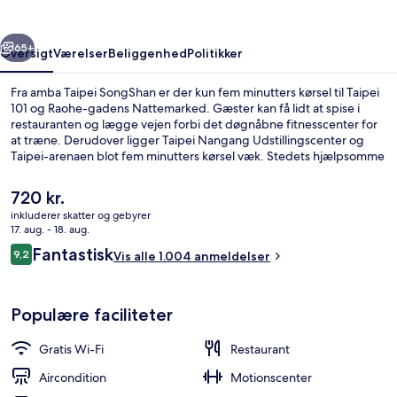
rige
Næste
65+
Oversigt
Værelser
Beliggenhed
Politikker
Fra amba Taipei SongShan er der kun fem minutters kørsel til Taipei
101 og Raohe-gadens Nattemarked. Gæster kan få lidt at spise i
restauranten og lægge vejen forbi det døgnåbne fitnesscenter for
at træne. Derudover ligger Taipei Nangang Udstillingscenter og
Taipei-arenaen blot fem minutters kørsel væk. Stedets hjælpsomme
personale og beliggenhed får rigtig gode bedømmelser fra
rejsende. Offentlig transport er tæt på: Houshanpi Metrostation
Den
720 kr.
ligger kun 7 minutter derfra til fods.
nuværende
inkluderer skatter og gebyrer
pris
17. aug. - 18. aug.
Pengeskab på værelset, skrivebord, mø
er
Anmeldelser
Fantastisk
9,2
Vis alle 1.004 anmeldelser
720 kr.
9,2 ud af 10.
Populære faciliteter
Gratis Wi-Fi
Restaurant
Aircondition
Motionscenter