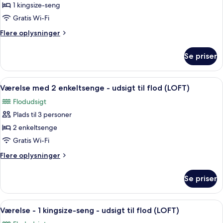
1 kingsize-seng
af
Værelse
Gratis Wi-Fi
-
Flere
Flere oplysninger
1
oplysninger
om
kingsize-
Se priser
Værelse
seng
-
(LARGE)
1
Indlæs
Pengeskab på værelset, skrivebord, mø
6
kingsize-
Værelse med 2 enkeltsenge - udsigt til flod (LOFT)
alle
seng
Flodudsigt
(LARGE)
billeder
Plads til 3 personer
af
Værelse
2 enkeltsenge
med
Gratis Wi-Fi
2
Flere
Flere oplysninger
enkeltsenge
oplysninger
-
om
Se priser
Værelse
udsigt
med
til
2
Indlæs
Pengeskab på værelset, skrivebord, mø
flod
8
enkeltsenge
Værelse - 1 kingsize-seng - udsigt til flod (LOFT)
alle
-
(LOFT)