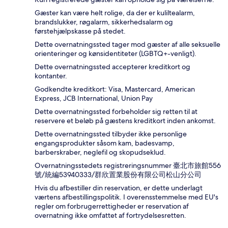
Gæster kan være helt rolige, da der er kuliltealarm,
brandslukker, røgalarm, sikkerhedsalarm og
førstehjælpskasse på stedet.
Dette overnatningssted tager mod gæster af alle seksuelle
orienteringer og kønsidentiteter (LGBTQ+-venligt).
Dette overnatningssted accepterer kreditkort og
kontanter.
Godkendte kreditkort: Visa, Mastercard, American
Express, JCB International, Union Pay
Dette overnatningssted forbeholder sig retten til at
reservere et beløb på gæstens kreditkort inden ankomst.
Dette overnatningssted tilbyder ikke personlige
engangsprodukter såsom kam, badesvamp,
barberskraber, neglefil og skopudseklud.
Overnatningsstedets registreringsnummer 臺北市旅館556
號/統編53940333/群欣置業股份有限公司松山分公司
Hvis du afbestiller din reservation, er dette underlagt
værtens afbestillingspolitik. I overensstemmelse med EU's
regler om forbrugerrettigheder er reservation af
overnatning ikke omfattet af fortrydelsesretten.