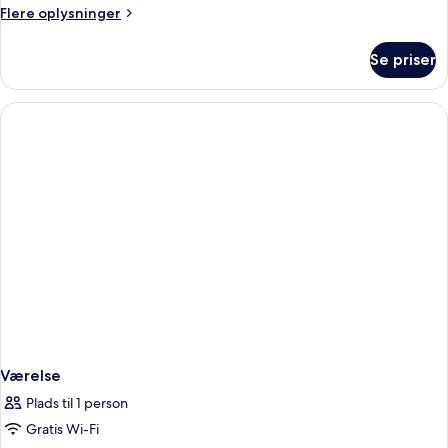
Flere
Flere oplysninger
oplysninger
om
Se priser
Værelse
Værelse
Plads til 1 person
Gratis Wi-Fi