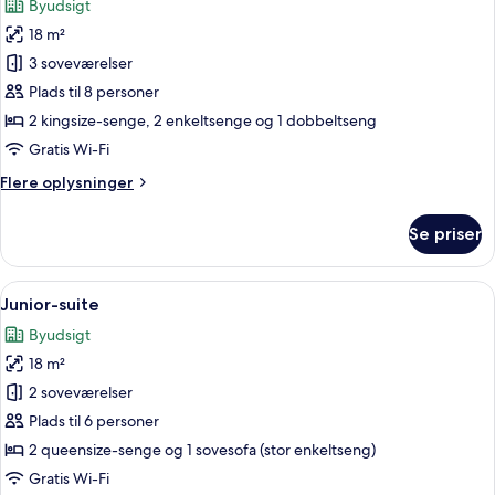
Byudsigt
billeder
18 m²
af
Junior-
3 soveværelser
suite
Plads til 8 personer
-
2 kingsize-senge, 2 enkeltsenge og 1 dobbeltseng
byudsigt
Gratis Wi-Fi
Flere
Flere oplysninger
oplysninger
om
Se priser
Junior-
suite
-
Indlæs
En beige sofa med to puder foran en 
1
byudsigt
Junior-suite
alle
Byudsigt
billeder
18 m²
af
Junior-
2 soveværelser
suite
Plads til 6 personer
2 queensize-senge og 1 sovesofa (stor enkeltseng)
Gratis Wi-Fi