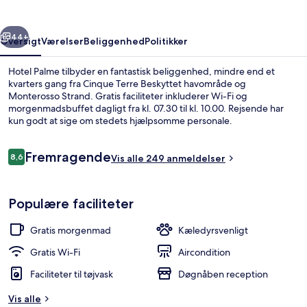
rige
Næste
44+
Oversigt
Værelser
Beliggenhed
Politikker
Hotel Palme tilbyder en fantastisk beliggenhed, mindre end et
kvarters gang fra Cinque Terre Beskyttet havområde og
Monterosso Strand. Gratis faciliteter inkluderer Wi-Fi og
morgenmadsbuffet dagligt fra kl. 07.30 til kl. 10.00. Rejsende har
kun godt at sige om stedets hjælpsomme personale.
Anmeldelser
Fremragende
8,6
Vis alle 249 anmeldelser
8,6 ud af 10.
Udsigt fra overnatningsstedet
Populære faciliteter
Gratis morgenmad
Kæledyrsvenligt
Gratis Wi-Fi
Aircondition
Faciliteter til tøjvask
Døgnåben reception
Vis alle