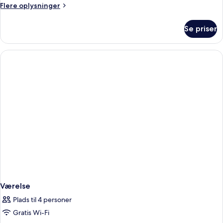
Flere
Flere oplysninger
oplysninger
om
Se priser
Værelse
Værelse
Plads til 4 personer
Gratis Wi-Fi