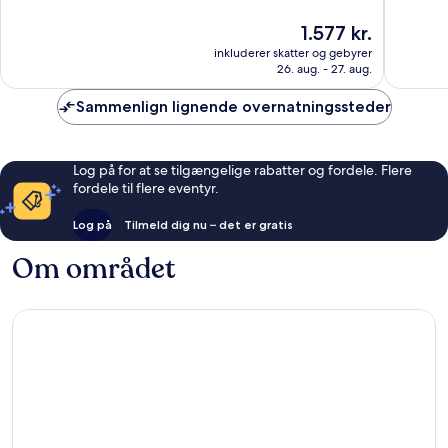
af
af
10,
10,
Prisen
1.577 kr.
Fremragende,
Fremrag
er
inkluderer skatter og gebyrer
1.004
284
1.577 kr.
26. aug. - 27. aug.
anmeldelser
anmelde
Sammenlign lignende overnatningssteder
Log på for at se tilgængelige rabatter og fordele. Flere
fordele til flere eventyr.
Log på
Tilmeld dig nu – det er gratis
Om området