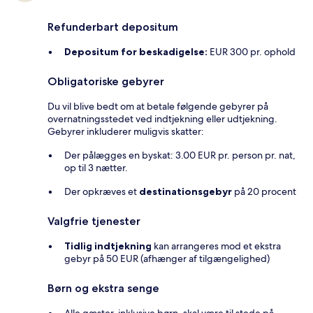
Refunderbart depositum
Depositum for beskadigelse:
EUR 300 pr. ophold
Obligatoriske gebyrer
Du vil blive bedt om at betale følgende gebyrer på
overnatningsstedet ved indtjekning eller udtjekning.
Gebyrer inkluderer muligvis skatter:
Der pålægges en byskat: 3.00 EUR pr. person pr. nat,
op til 3 nætter.
Der opkræves et
destinationsgebyr
på 20 procent
Valgfrie tjenester
Tidlig indtjekning
kan arrangeres mod et ekstra
gebyr på 50 EUR (afhænger af tilgængelighed)
Børn og ekstra senge
Alle gæster, inklusive børn, skal være til stede på