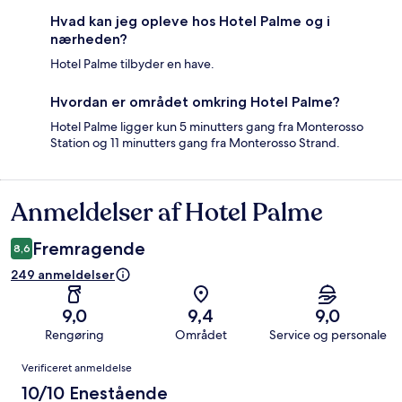
Hvad kan jeg opleve hos Hotel Palme og i
nærheden?
Hotel Palme tilbyder en have.
Hvordan er området omkring Hotel Palme?
Hotel Palme ligger kun 5 minutters gang fra Monterosso
Station og 11 minutters gang fra Monterosso Strand.
Anmeldelser af Hotel Palme
Anmeldelser
Fremragende
8,6
249 anmeldelser
9,0
9,4
9,0
Rengøring
Området
Service og personale
Anmeldelser
Verificeret anmeldelse
10/10 Enestående