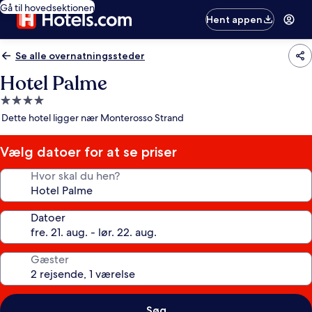
Gå til hovedsektionen
Hent appen
Se alle overnatningssteder
Hotel Palme
4.0-
stjernet
Dette hotel ligger nær Monterosso Strand
overnatningssted
Vælg datoer for at se priser
Hvor skal du hen?
Datoer
Gæster
Søg