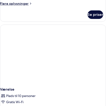
Flere
Flere oplysninger
oplysninger
om
Se priser
Junior-
suite
Værelse
Plads til 10 personer
Gratis Wi-Fi