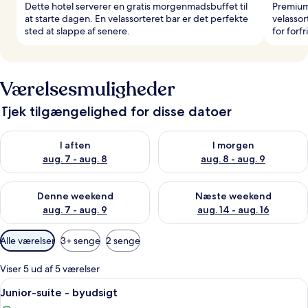
Dette hotel serverer en gratis morgenmadsbuffet til
Premium
at starte dagen. En velassorteret bar er det perfekte
velasso
sted at slappe af senere.
for forf
Værelsesmuligheder
Tjek tilgængelighed for disse datoer
Tjek tilgængelighed for i aften aug. 7 - aug. 8
Tjek tilgængelighed for i morg
I aften
I morgen
aug. 7 - aug. 8
aug. 8 - aug. 9
Tjek tilgængelighed for denne weekend aug. 7 - aug. 9
Tjek tilgængelighed for næste
Denne weekend
Næste weekend
aug. 7 - aug. 9
aug. 14 - aug. 16
Tilgængelige
Alle værelser
3+ senge
2 senge
filtre
for
Viser 5 ud af 5 værelser
værelser
Indlæs
Et moderne hotelværelse med en seng
1
Junior-suite - byudsigt
alle