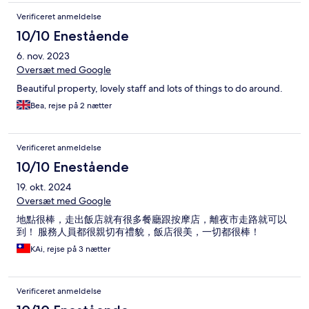
Verificeret anmeldelse
10/10 Enestående
6. nov. 2023
Oversæt med Google
Beautiful property, lovely staff and lots of things to do around.
Bea, rejse på 2 nætter
Verificeret anmeldelse
10/10 Enestående
19. okt. 2024
Oversæt med Google
地點很棒，走出飯店就有很多餐廳跟按摩店，離夜市走路就可以
到！ 服務人員都很親切有禮貌，飯店很美，一切都很棒！
KAi, rejse på 3 nætter
Verificeret anmeldelse