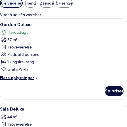
Tilgængelige
Alle værelser
1 seng
2 senge
3+ senge
filtre
for
Viser 6 ud af 6 værelser
værelser
Indlæs
Et moderne hotelværelse med en seng, 
5
Garden Deluxe
alle
Haveudsigt
billeder
37 m²
af
Garden
1 soveværelse
Deluxe
Plads til 3 personer
1 kingsize-seng
Gratis Wi-Fi
Flere
Flere oplysninger
oplysninger
om
Se priser
Garden
Deluxe
Indlæs
Et moderne hotelværelse med en stor 
5
Sala Deluxe
alle
44 m²
billeder
1 soveværelse
af