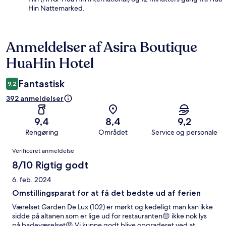
Hin Nattemarked.
Anmeldelser af Asira Boutique
Anmeldelser
HuaHin Hotel
Fantastisk
9,2
392 anmeldelser
9,4
8,4
9,2
Rengøring
Området
Service og personale
Anmeldelser
Verificeret anmeldelse
8/10 Rigtig godt
6. feb. 2024
Omstillingsparat for at få det bedste ud af ferien
Værelset Garden De Lux (102) er mørkt og kedeligt man kan ikke
sidde på altanen som er lige ud for restauranten😔 ikke nok lys
på badeværelset😡 Vi kunne godt blive opgraderet ved at