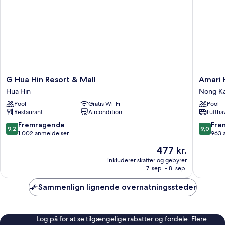
G
Amari
G Hua Hin Resort & Mall
Amari 
Hua
Hua
Hua Hin
Nong K
Hin
Hin
Pool
Gratis Wi-Fi
Pool
Resort
Nong
Restaurant
Aircondition
Luftha
&
Kae
Mall
9.2
9.0
Fremragende
Fre
9,2
9,0
Hua
ud
ud
1.002 anmeldelser
963 
Hin
af
af
Prisen
477 kr.
10,
10,
er
Fremragende,
Fremrag
inkluderer skatter og gebyrer
477 kr.
7. sep. - 8. sep.
1.002
963
anmeldelser
anmelde
Sammenlign lignende overnatningssteder
Log på for at se tilgængelige rabatter og fordele. Flere