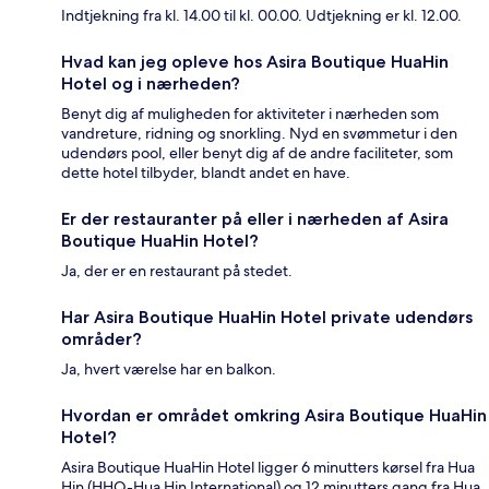
Indtjekning fra kl. 14.00 til kl. 00.00. Udtjekning er kl. 12.00.
Hvad kan jeg opleve hos Asira Boutique HuaHin
Hotel og i nærheden?
Benyt dig af muligheden for aktiviteter i nærheden som
vandreture, ridning og snorkling. Nyd en svømmetur i den
udendørs pool, eller benyt dig af de andre faciliteter, som
dette hotel tilbyder, blandt andet en have.
Er der restauranter på eller i nærheden af Asira
Boutique HuaHin Hotel?
Ja, der er en restaurant på stedet.
Har Asira Boutique HuaHin Hotel private udendørs
områder?
Ja, hvert værelse har en balkon.
Hvordan er området omkring Asira Boutique HuaHin
Hotel?
Asira Boutique HuaHin Hotel ligger 6 minutters kørsel fra Hua
Hin (HHQ-Hua Hin International) og 12 minutters gang fra Hua