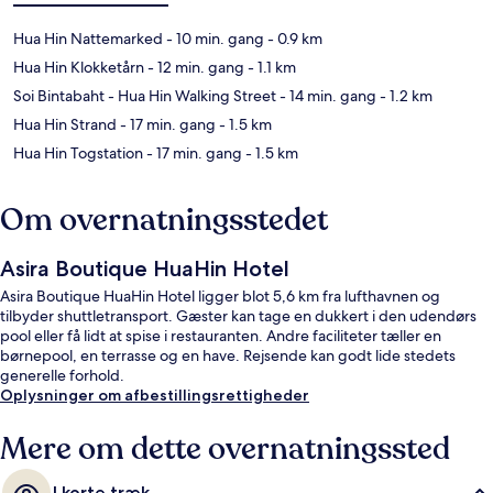
Hua Hin Nattemarked
- 10 min. gang
- 0.9 km
Hua Hin Klokketårn
- 12 min. gang
- 1.1 km
Soi Bintabaht - Hua Hin Walking Street
- 14 min. gang
- 1.2 km
Hua Hin Strand
- 17 min. gang
- 1.5 km
Hua Hin Togstation
- 17 min. gang
- 1.5 km
Om overnatningsstedet
Asira Boutique HuaHin Hotel
Asira Boutique HuaHin Hotel ligger blot 5,6 km fra lufthavnen og
tilbyder shuttletransport. Gæster kan tage en dukkert i den udendørs
pool eller få lidt at spise i restauranten. Andre faciliteter tæller en
børnepool, en terrasse og en have. Rejsende kan godt lide stedets
generelle forhold.
Oplysninger om afbestillingsrettigheder
Mere om dette overnatningssted
I korte træk