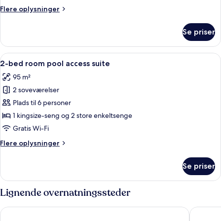
Flere
Flere oplysninger
oplysninger
om
Se priser
One-
bedroom
Suite
Indlæs
Et hotelværelse med to senge, et fjer
8
2-bed room pool access suite
alle
95 m²
billeder
2 soveværelser
af
2-
Plads til 6 personer
bed
1 kingsize-seng og 2 store enkeltsenge
room
Gratis Wi-Fi
pool
Flere
Flere oplysninger
access
oplysninger
suite
om
Se priser
2-
bed
room
Lignende overnatningssteder
pool
access
G Hua Hin Resort & Mall
Amari Hu
suite