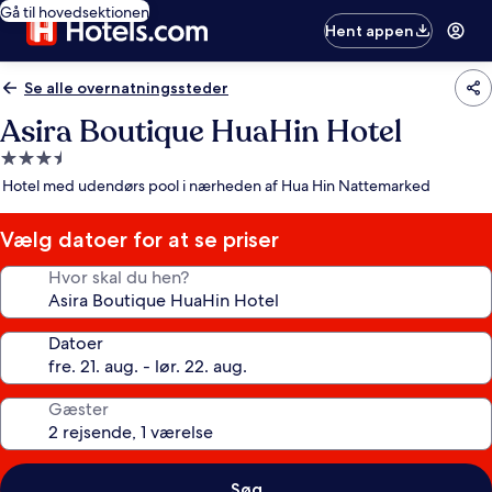
Gå til hovedsektionen
Hent appen
Se alle overnatningssteder
Asira Boutique HuaHin Hotel
3.5-
stjernet
Hotel med udendørs pool i nærheden af Hua Hin Nattemarked
overnatningssted
Vælg datoer for at se priser
Hvor skal du hen?
Datoer
Gæster
Søg