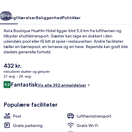
rige
Næste
72+
Oversigt
Værelser
Beliggenhed
Politikker
Asira Boutique HuaHin Hotel ligger blot 5,6 km fra lufthavnen og
tilbyder shuttletransport. Gæster kan tage en dukkert i den
udendørs pool eller få lidt at spise i restauranten. Andre faciliteter
tæller en børnepool, en terrasse og en have. Rejsende kan godt lide
stedets generelle forhold.
Den
432 kr.
nuværende
inkluderer skatter og gebyrer
pris
27. aug. - 28. aug.
Udendørs pool, liggestole
er
Anmeldelser
Fantastisk
9,2
Vis alle 392 anmeldelser
432 kr.
9,2 ud af 10.
Populære faciliteter
Pool
Lufthavnstransport
Gratis parkering
Gratis Wi-Fi