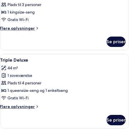
Sala
Plads til 3 personer
Deluxe
1 kingsize-seng
Gratis Wi-Fi
Flere
Flere oplysninger
oplysninger
om
Se priser
Sala
Deluxe
Indlæs
Et moderne hotelværelse med glasvæg, 
8
Triple Deluxe
alle
44 m²
billeder
1 soveværelse
af
Triple
Plads til 4 personer
Deluxe
1 queensize-seng og 1 enkeltseng
Gratis Wi-Fi
Flere
Flere oplysninger
oplysninger
om
Se priser
Triple
Deluxe