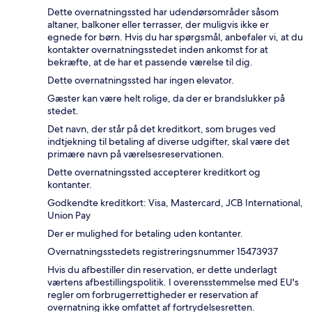
Dette overnatningssted har udendørsområder såsom
altaner, balkoner eller terrasser, der muligvis ikke er
egnede for børn. Hvis du har spørgsmål, anbefaler vi, at du
kontakter overnatningsstedet inden ankomst for at
bekræfte, at de har et passende værelse til dig.
Dette overnatningssted har ingen elevator.
Gæster kan være helt rolige, da der er brandslukker på
stedet.
Det navn, der står på det kreditkort, som bruges ved
indtjekning til betaling af diverse udgifter, skal være det
primære navn på værelsesreservationen.
Dette overnatningssted accepterer kreditkort og
kontanter.
Godkendte kreditkort: Visa, Mastercard, JCB International,
Union Pay
Der er mulighed for betaling uden kontanter.
Overnatningsstedets registreringsnummer 15473937
Hvis du afbestiller din reservation, er dette underlagt
værtens afbestillingspolitik. I overensstemmelse med EU's
regler om forbrugerrettigheder er reservation af
overnatning ikke omfattet af fortrydelsesretten.