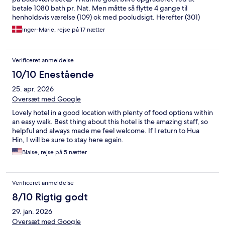
betale 1080 bath pr. Nat. Men måtte så flytte 4 gange til
henholdsvis værelse (109) ok med pooludsigt. Herefter (301)
super værelse men så er der kun 1 stol på altanen😡 Herefter
Inger-Marie, rejse på 17 nætter
tilbage på (102) derefter (201) de sidste 5 dage ud af ialt 17
overnatninger som blev booket tilbage i marts 2023? Alt i alt et
flot og rent hotel men så mangler der lige en stol på altanen??
Verificeret anmeldelse
Men Garden De Lux i underetagen på room 101-102-103 er ikke
De Lux? Generelt mangler der lys på badeværelserne kan vi
10/10 Enestående
konstaterer da vi har boet på samtlige værelses typer!
25. apr. 2026
Oversæt med Google
Lovely hotel in a good location with plenty of food options within
an easy walk. Best thing about this hotel is the amazing staff, so
helpful and always made me feel welcome. If I return to Hua
Hin, I will be sure to stay here again.
Blaise, rejse på 5 nætter
Verificeret anmeldelse
8/10 Rigtig godt
29. jan. 2026
Oversæt med Google