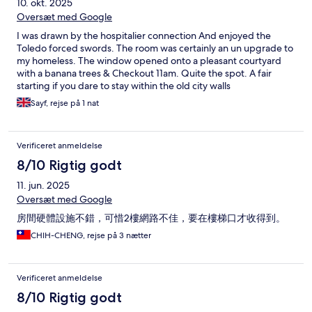
10. okt. 2025
Oversæt med Google
I was drawn by the hospitalier connection And enjoyed the
Toledo forced swords. The room was certainly an un upgrade to
my homeless. The window opened onto a pleasant courtyard
with a banana trees & Checkout 11am. Quite the spot. A fair
starting if you dare to stay within the old city walls
Sayf, rejse på 1 nat
Verificeret anmeldelse
8/10 Rigtig godt
11. jun. 2025
Oversæt med Google
房間硬體設施不錯，可惜2樓網路不佳，要在樓梯口才收得到。
CHIH-CHENG, rejse på 3 nætter
Verificeret anmeldelse
8/10 Rigtig godt