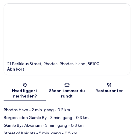
21 Perikleus Street, Rhodes, Rhodes Island, 85100
Åbn kort
Kort
Hvad ligger i
Sådan kommer du
Restauranter
nærheden?
rundt
Rhodos Havn
- 2 min. gang
- 0.2 km
Borgen i den Gamle By
- 3 min. gang
- 0.3 km
Gamle Bys Akvarium
- 3 min. gang
- 0.3 km
Street of Knights
- 5 min. gang
- 0.5 km