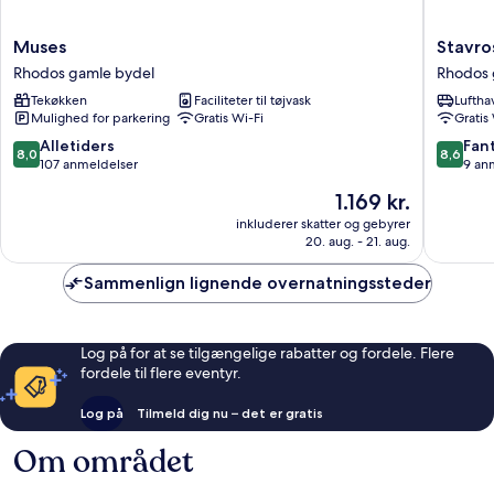
Muses
Stavros
Muses
Stavro
Rhodos
Pension
Rhodos gamle bydel
Rhodos 
gamle
Rhodos
Tekøkken
Faciliteter til tøjvask
Luftha
bydel
gamle
Mulighed for parkering
Gratis Wi-Fi
Gratis
bydel
8.0
8.6
Alletiders
Fant
8,0
8,6
ud
ud
107 anmeldelser
9 an
af
af
Prisen
1.169 kr.
10,
10,
er
Alletiders,
Fantasti
inkluderer skatter og gebyrer
1.169 kr.
20. aug. - 21. aug.
107
9
anmeldelser
anmelde
Sammenlign lignende overnatningssteder
Log på for at se tilgængelige rabatter og fordele. Flere
fordele til flere eventyr.
Log på
Tilmeld dig nu – det er gratis
Om området