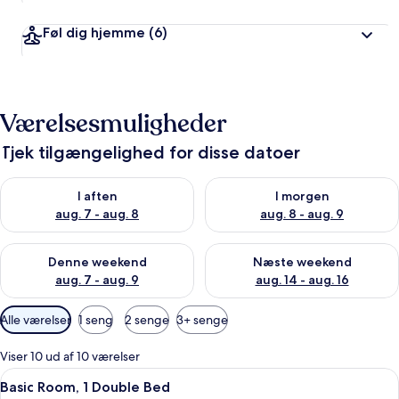
Føl dig hjemme
(6)
Værelsesmuligheder
Tjek tilgængelighed for disse datoer
Tjek tilgængelighed for i aften aug. 7 - aug. 8
Tjek tilgængelighed for i morg
I aften
I morgen
aug. 7 - aug. 8
aug. 8 - aug. 9
Tjek tilgængelighed for denne weekend aug. 7 - aug. 9
Tjek tilgængelighed for næste
Denne weekend
Næste weekend
aug. 7 - aug. 9
aug. 14 - aug. 16
Tilgængelige
Alle værelser
1 seng
2 senge
3+ senge
filtre
for
Viser 10 ud af 10 værelser
værelser
Indlæs
Et soveværelse med seng, træsenggavl,
3
Basic Room, 1 Double Bed
alle