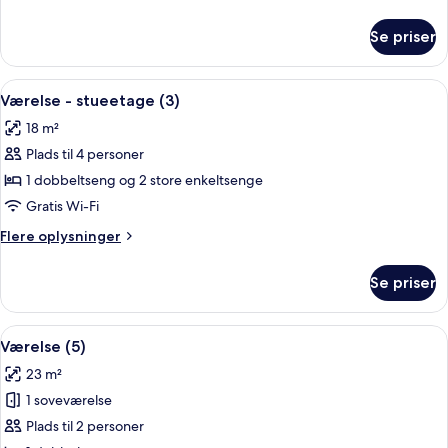
(2)
oplysninger
om
Se priser
Værelse
-
stueetage
Indlæs
Et rum med stenvægge, en seng, et skr
3
(2)
Værelse - stueetage (3)
alle
18 m²
billeder
Plads til 4 personer
af
Værelse
1 dobbeltseng og 2 store enkeltsenge
-
Gratis Wi-Fi
stueetage
Flere
Flere oplysninger
(3)
oplysninger
om
Se priser
Værelse
-
stueetage
Indlæs
Et soveværelse med en stenvæg, en træ
7
(3)
Værelse (5)
alle
23 m²
billeder
1 soveværelse
af
Værelse
Plads til 2 personer