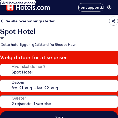
Gå til hovedsektionen
Hent appen
Se alle overnatningssteder
Spot Hotel
1.0-
stjernet
Dette hotel ligger i gåafstand fra Rhodos Havn
overnatningssted
Vælg datoer for at se priser
Hvor skal du hen?
Datoer
Gæster
Søg