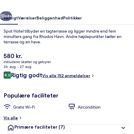
rige
Næste
68+
Oversigt
Værelser
Beliggenhed
Politikker
Spot Hotel tilbyder en tagterrasse og ligger mindre end fem
minutters gang fra Rhodos Havn. Andre højdepunkter tæller en
terrasse og en have.
Den
580 kr.
nuværende
inkluderer skatter og gebyrer
pris
26. aug. - 27. aug.
er
Anmeldelser
Rigtig godt
8,2
Vis alle 152 anmeldelser
580 kr.
8,2 ud af 10.
Overnatningsstedets indgangsparti
Populære faciliteter
Gratis Wi-Fi
Aircondition
Vis alle
Primære faciliteter
(7)