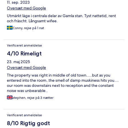
11. sep. 2023
Oversæt med Google
Utmärkt läge i centrala delar av Gamla stan. Tyst nattetid, rent
och fräscht. Långsamt wifee.
Conny, rejse på 1 nat
Verificeret anmeldelse
4/10 Rimeligt
23. maj 2025
Oversæt med Google
The property was right in middle of old town.....but as you
entered into the room..the smell of damp muskiness hits you....
our room was downstairs next to reception and the constant
noise was unbearable..
stephen, rejse på 3 nætter
Verificeret anmeldelse
8/10 Rigtig godt