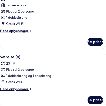
billeder
1 soveværelse
af
Værelse
Plads til 2 personer
(7)
1 dobbeltseng
Gratis Wi-Fi
Flere
Flere oplysninger
oplysninger
om
Se priser
Værelse
(7)
Indlæs
Et soveværelse med to træsenge, sten
8
Værelse (8)
alle
23 m²
billeder
Plads til 3 personer
af
Værelse
1 dobbeltseng og 1 enkeltseng
(8)
Gratis Wi-Fi
Flere
Flere oplysninger
oplysninger
om
Se priser
Værelse
(8)