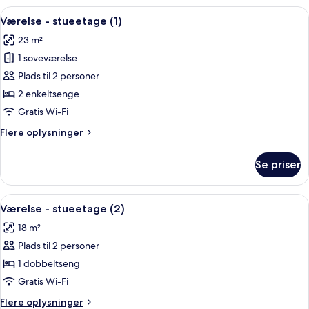
Indlæs
Et værelse med to senge, hver med se
8
Værelse - stueetage (1)
alle
23 m²
billeder
1 soveværelse
af
Værelse
Plads til 2 personer
-
2 enkeltsenge
stueetage
Gratis Wi-Fi
(1)
Flere
Flere oplysninger
oplysninger
om
Se priser
Værelse
-
stueetage
Indlæs
En pænt redt seng med et rødt og hvi
5
(1)
Værelse - stueetage (2)
alle
18 m²
billeder
Plads til 2 personer
af
Værelse
1 dobbeltseng
-
Gratis Wi-Fi
stueetage
Flere
Flere oplysninger