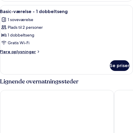
Indlæs
Et soveværelse med seng, træsenggav
4
Basic-værelse - 1 dobbeltseng
alle
1 soveværelse
billeder
Plads til 2 personer
af
Basic-
1 dobbeltseng
værelse
Gratis Wi-Fi
-
Flere
Flere oplysninger
1
oplysninger
dobbeltseng
om
Se priser
Basic-
værelse
-
Lignende overnatningssteder
1
dobbeltseng
Muses
Stavros 