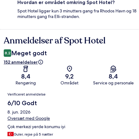
Hvordan er området omkring Spot Hotel?
Spot Hotel ligger kun 3 minutters gang fra Rhodos Havn og 18
minutters gang fra Elli-stranden.
Anmeldelser af Spot Hotel
Anmeldelser
Meget godt
8,2
152 anmeldelser
8,4
9,2
8,4
Rengøring
Området
Service og personale
Anmeldelser
Verificeret anmeldelse
6/10 Godt
8. jun. 2026
Oversæt med Google
Çok merkezi yerde konumu iyi
Guler, rejse på 5 nætter