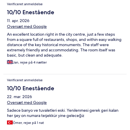
Verificeret anmeldelse
10/10 Enestående
11. apr. 2026
Oversæt med Google
An excellent location right in the city centre, just a few steps
from a square full of restaurants, shops, and within easy walking
distance of the key historical monuments. The staff were
extremely friendly and accommodating. The room itself was
basic, but clean and adequate.
Jan, rejse på 4 nætter
Verificeret anmeldelse
10/10 Enestående
22. mar. 2026
Oversæt med Google
Sadece banyo ve tuvaletleri eski. Yenilenmesi gerek geri kalan
her şey on numara teşekkür yine geleceğiz
Ömer, rejse på 1 nat