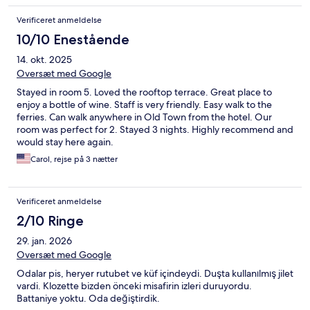
Verificeret anmeldelse
10/10 Enestående
14. okt. 2025
Oversæt med Google
Stayed in room 5. Loved the rooftop terrace. Great place to
enjoy a bottle of wine. Staff is very friendly. Easy walk to the
ferries. Can walk anywhere in Old Town from the hotel. Our
room was perfect for 2. Stayed 3 nights. Highly recommend and
would stay here again.
Carol, rejse på 3 nætter
Verificeret anmeldelse
2/10 Ringe
29. jan. 2026
Oversæt med Google
Odalar pis, heryer rutubet ve küf içindeydi. Duşta kullanılmış jilet
vardi. Klozette bizden önceki misafirin izleri duruyordu.
Battaniye yoktu. Oda değiştirdik.