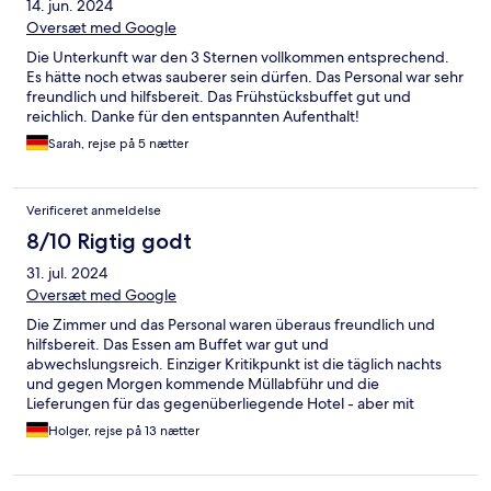
14. jun. 2024
Oversæt med Google
Die Unterkunft war den 3 Sternen vollkommen entsprechend.
Es hätte noch etwas sauberer sein dürfen. Das Personal war sehr
freundlich und hilfsbereit. Das Frühstücksbuffet gut und
reichlich. Danke für den entspannten Aufenthalt!
Sarah, rejse på 5 nætter
Verificeret anmeldelse
8/10 Rigtig godt
31. jul. 2024
Oversæt med Google
Die Zimmer und das Personal waren überaus freundlich und
hilfsbereit. Das Essen am Buffet war gut und
abwechslungsreich. Einziger Kritikpunkt ist die täglich nachts
und gegen Morgen kommende Müllabführ und die
Lieferungen für das gegenüberliegende Hotel - aber mit
Ohrenstöpseln konnte ich problemlos schlafen - der Müll den
Holger, rejse på 13 nætter
wir produzieren muss ja auch weggeräumt werden...