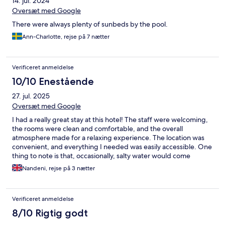
14. jul. 2024
Oversæt med Google
There were always plenty of sunbeds by the pool.
Ann-Charlotte, rejse på 7 nætter
Verificeret anmeldelse
10/10 Enestående
27. jul. 2025
Oversæt med Google
I had a really great stay at this hotel! The staff were welcoming,
the rooms were clean and comfortable, and the overall
atmosphere made for a relaxing experience. The location was
convenient, and everything I needed was easily accessible. One
thing to note is that, occasionally, salty water would come
through the tap and shower, which was a bit unexpected—but
Nandeni, rejse på 3 nætter
it didn’t take away from the overall positive experience.
Everything else was well-maintained and enjoyable. I’d
definitely stay here again!
Verificeret anmeldelse
8/10 Rigtig godt