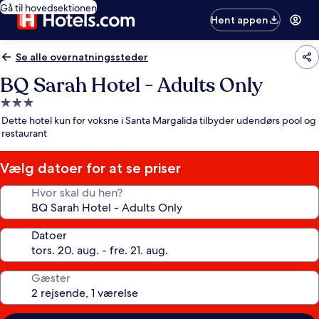
Gå til hovedsektionen
Hent appen
Se alle overnatningssteder
BQ Sarah Hotel - Adults Only
3.0-
stjernet
Dette hotel kun for voksne i Santa Margalida tilbyder udendørs pool og
overnatningssted
restaurant
Vælg datoer for at se priser
Hvor skal du hen?
Datoer
Gæster