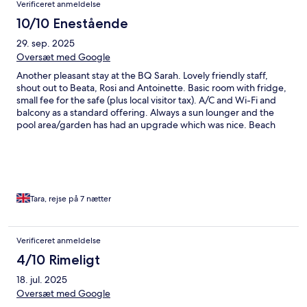
Verificeret anmeldelse
10/10 Enestående
29. sep. 2025
Oversæt med Google
Another pleasant stay at the BQ Sarah. Lovely friendly staff,
shout out to Beata, Rosi and Antoinette. Basic room with fridge,
small fee for the safe (plus local visitor tax). A/C and Wi-Fi and
balcony as a standard offering. Always a sun lounger and the
pool area/garden has had an upgrade which was nice. Beach
within 5 minutes walk, to get to more shops it's about a 30
minute walk and there is a promenade you can use which is nice.
There's also a local ting ting train, stop 11 is at the bottom of the
road the timings are a rough guide only! Single adult journey is
€4.50 payable by card only and at busier times prepare to have
to wait and potentially not be able to board. Half board, with
Tara, rejse på 7 nætter
drinks an extra cost during evening meals. Always such varied
choice, with meals on rotation and a huge standard offering.
Evening entertainment on Monday's and Wednesdays. Thank
Verificeret anmeldelse
you for another lovely stay, I'll be back!
4/10 Rimeligt
18. jul. 2025
Oversæt med Google