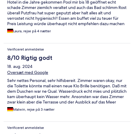
Hotel in die Jahre gekommen Pool mir bis 18 geöffnet echt
schade Zimmer ziemlich veraltet und auch das Bad schlimm Rost
überall Putzfrau hat super geputzt aber halt alles alt und
verrostet nicht hygienisch!! Essen am buffet viel zu teuer für
Preis Leistung würde überhaupt nicht empfehlen dazu machen
die schon um 10 Uhr zu hab ich auch noch nie gesehen zuvor.
Laura, rejse på 4 nætter
das Frühstück hingegen sah ziemlich gut aus. Der Ort an sich ab
22 Uhr einfach nichts los also eher für ältere Leute oder mit
Kindern die früh ins Bett wollen. An Handtüchern wird auch
Verificeret anmeldelse
eher gespart man bekommt jeweils nur eins zur Verfügung
gestellt und kein Notfall Handtuch. Ich würde dieses Hotel nicht
8/10 Rigtig godt
wieder besuchen pries Leistung stimmt einfach gar nicht und ist
18. aug. 2024
meiner Meinung viel zu teuer!
Oversæt med Google
Sehr nettes Personal, sehr hilfsbereit. Zimmer waren okay, nur
die Toilette könnte mall einen neue Klo Brille benötigen. Daß mit
dem Duschen war ne Qual. Wasserdruck echt mies und plötzlich
kam überhaupt kein Wasser mehr. Ansonsten war dass Zimmer
zwar klein aber die Terrasse und der Ausblick auf das Meer
gigantisch. Aber 30 Euro pro Nacht extra für daß Zimmer finde
Malwin, rejse på 3 nætter
ich persönlich sehr viel. Frühstück war gut, alles da was man für
ein Frühstück braucht. Wir haben mittags uns zu essen dort
bestellt, was wirklich sehr lecker war und preislich absolut okay.
Verificeret anmeldelse
Der Pool war super, nur leider durch die Bäume war ziemlich viel