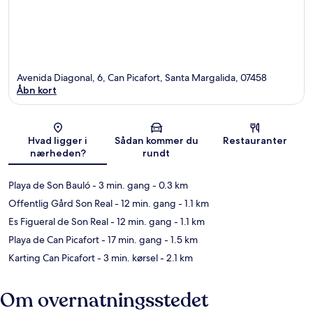
Avenida Diagonal, 6, Can Picafort, Santa Margalida, 07458
Åbn kort
Kort
Hvad ligger i
Sådan kommer du
Restauranter
nærheden?
rundt
Playa de Son Bauló
- 3 min. gang
- 0.3 km
Offentlig Gård Son Real
- 12 min. gang
- 1.1 km
Es Figueral de Son Real
- 12 min. gang
- 1.1 km
Playa de Can Picafort
- 17 min. gang
- 1.5 km
Karting Can Picafort
- 3 min. kørsel
- 2.1 km
Om overnatningsstedet