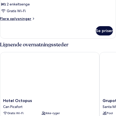
1
2 enkeltsenge
person
Gratis Wi-Fi
-
Flere
Flere oplysninger
balkon
oplysninger
om
Se priser
Dobbeltværelse
til
1
Lignende overnatningssteder
person
-
Hotel Octopus
Grupotel
balkon
Hotel
Grupote
Hotel Octopus
Grupot
Octopus
Farrutx
Can Picafort
Santa M
Can
Santa
Gratis Wi-Fi
Ikke-ryger
Pool
Picafort
Margali