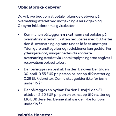
Obligatoriske gebyrer
Du vil blive bedt om at betale følgende gebyrer på
overnatningsstedet ved indtjekning eller udtjekning.
Gebyrer inkluderer muligvis skatter:
Kommunen pålægger
en skat
, som skal betales på
overnatningsstedet. Skatten reduceres med 50% efter
den 8. overnatning og børn under 16 år er undtaget.
Yderligere undtagelser og reduktioner kan gælde. For
yderligere oplysninger bedes du kontakte
overnatningsstedet via kontaktoplysningerne angivet i
reservationsbekræftelsen.
Der pålægges en byskat: Fra den 1. november til den
30. april, 0.55 EUR pr. person pr. nat op til 9 nætter og
0.28 EUR derefter. Denne skat gælder ikke for børn
under 16 år.
Der pålægges en byskat: Fra den 1. maj til den 31.
oktober, 2.20 EUR pr. person pr. nat op til 9 nætter og
1.10 EUR derefter. Denne skat gælder ikke for børn
under 16 år.
Valgfrie tjenester