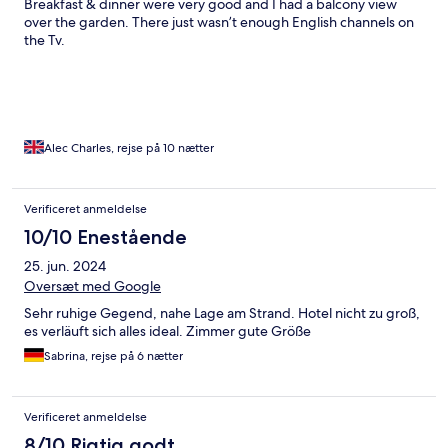
Breakfast & dinner were very good and I had a balcony view
over the garden. There just wasn’t enough English channels on
the Tv.
Alec Charles, rejse på 10 nætter
Verificeret anmeldelse
10/10 Enestående
25. jun. 2024
Oversæt med Google
Sehr ruhige Gegend, nahe Lage am Strand. Hotel nicht zu groß,
es verläuft sich alles ideal. Zimmer gute Größe
Sabrina, rejse på 6 nætter
Verificeret anmeldelse
8/10 Rigtig godt