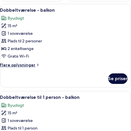
Indlæs
Et hotelværelse med en stor seng, et 
14
Dobbeltværelse - balkon
alle
Byudsigt
billeder
15 m²
af
Dobbeltværelse
1 soveværelse
-
Plads til 2 personer
balkon
2 enkeltsenge
Gratis Wi-Fi
Flere
Flere oplysninger
oplysninger
om
Se priser
Dobbeltværelse
-
balkon
Indlæs
Et hotelværelse med en stor seng, et sk
10
Dobbeltværelse til 1 person - balkon
alle
Byudsigt
billeder
15 m²
af
Dobbeltværelse
1 soveværelse
til
Plads til 1 person