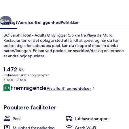
Adults
Only
rige
Næste
86+
Oversigt
Værelser
Beliggenhed
Politikker
BQ Sarah Hotel - Adults Only ligger 5,5 km fra Playa de Muro.
Restauranten er det oplagte sted at få lidt at spise, og når du har
boltret dig i den udendørs pool, kan du slappe af med en drink i
baren/loungen. En bar ved poolen, en snackbar/deli og en terrasse
er andre højdepunkter.
Den
1.472 kr.
nuværende
inkluderer skatter og gebyrer
pris
6. sep. - 7. sep.
Tæt på stranden
er
Anmeldelser
Fremragende
8,6
Vis alle 41 anmeldelser
1.472 kr.
8,6 ud af 10.
Populære faciliteter
Pool
Lufthavnstransport
Mulighed for parkering
Gratis Wi-Fi