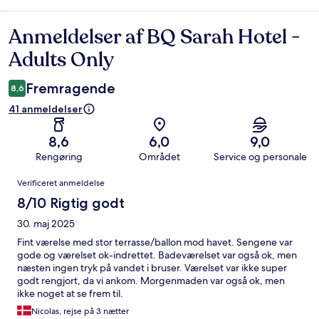
Anmeldelser af BQ Sarah Hotel -
Anmeldelser
Adults Only
Fremragende
8,6
41 anmeldelser
8,6
6,0
9,0
Rengøring
Området
Service og personale
Anmeldelser
Verificeret anmeldelse
8/10 Rigtig godt
30. maj 2025
Fint værelse med stor terrasse/ballon mod havet. Sengene var
gode og værelset ok-indrettet. Badeværelset var også ok, men
næsten ingen tryk på vandet i bruser. Værelset var ikke super
godt rengjort, da vi ankom. Morgenmaden var også ok, men
ikke noget at se frem til.
Nicolas, rejse på 3 nætter