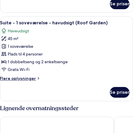
om
Se priser
Suite
-
1
Indlæs
Et overdækket udendørs opholdsområde
18
soveværelse
Suite - 1 soveværelse - havudsigt (Roof Garden)
alle
-
Haveudsigt
ved
billeder
stranden
45 m²
af
Suite
1 soveværelse
-
Plads til 4 personer
1
1 dobbeltseng og 2 enkeltsenge
soveværelse
Gratis Wi-Fi
-
Flere
Flere oplysninger
havudsigt
oplysninger
(Roof
om
Se priser
Garden)
Suite
-
1
Lignende overnatningssteder
soveværelse
-
Stavros Villas and Apartments
Indigo M
havudsigt
(Roof
Garden)