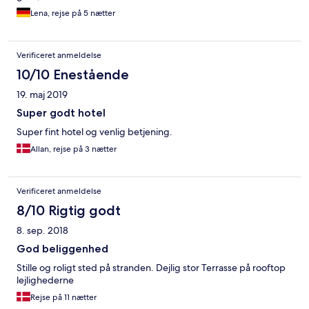
ausgestattet, was wir brauchten. Der Ausblick vom Balkon direkt
Lena, rejse på 5 nætter
zum Strand war einfach traumhaft! Das Frühstücksbuffet auf der
Terrasse direkt zwischen Pool und Strand war jeden Morgen
frisch und super lecker. Es gab jeden Tag eine große Auswahl
Verificeret anmeldelse
herzhafter und süßer Speisen. Mit frischem Obst und Gemüse.
Auch das Abendessen haben wir sehr genossen. Wir hatten
10/10 Enestående
einen Leihwagen schon vom Flughafen aus. Diesen konnten wir
19. maj 2019
problemlos am Hotel parken. Mit dem Auto ist man vom Hotel
aus „ruck zuck“ in Chania, in den Bergen oder beim nächsten
Super godt hotel
Supermarkt. Wir wollen auf jeden Fall wieder kommen!!!
Super fint hotel og venlig betjening.
Allan, rejse på 3 nætter
Verificeret anmeldelse
8/10 Rigtig godt
8. sep. 2018
God beliggenhed
Stille og roligt sted på stranden. Dejlig stor Terrasse på rooftop
lejlighederne
Rejse på 11 nætter