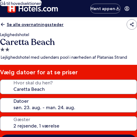
Gå til hovedsektionen
Hent appen
Se alle overnatningssteder
Lejlighedshotel
Caretta Beach
2.0-
stjernet
Lejlighedshotel med udendørs pool i nærheden af Platanias Strand
overnatningssted
Vælg datoer for at se priser
Hvor skal du hen?
Datoer
Gæster