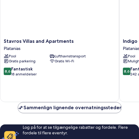
Stavros
Indigo
Stavros Villas and Apartments
Indigo
Villas
Mare
Platanias
Platania
and
Hotel
Pool
Lufthavnstransport
Pool
Apartments
Apartme
Gratis parkering
Gratis Wi-Fi
Muligh
Platanias
Platania
8.6
8.6
Fantastisk
Fant
8,6
8,6
ud
ud
18 anmeldelser
242 
af
af
10,
10,
Fantastisk,
Fantasti
18
242
anmeldelser
anmelde
Sammenlign lignende overnatningssteder
Log på for at se tilgængelige rabatter og fordele. Flere
fordele til flere eventyr.