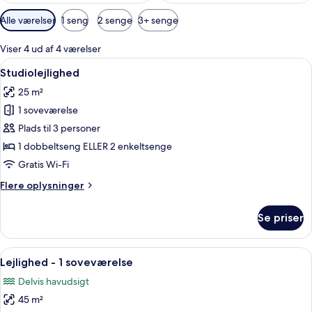
Tilgængelige
Alle værelser
1 seng
2 senge
3+ senge
filtre
for
Viser 4 ud af 4 værelser
værelser
Indlæs
Et hotelværelse med seng, natbord, fj
10
Studiolejlighed
alle
25 m²
billeder
1 soveværelse
af
Studiolejlighed
Plads til 3 personer
1 dobbeltseng ELLER 2 enkeltsenge
Gratis Wi-Fi
Flere
Flere oplysninger
oplysninger
om
Se priser
Studiolejlighed
Indlæs
Et moderne køkken med kaffemaskine, li
11
Lejlighed - 1 soveværelse
alle
Delvis havudsigt
billeder
45 m²
af