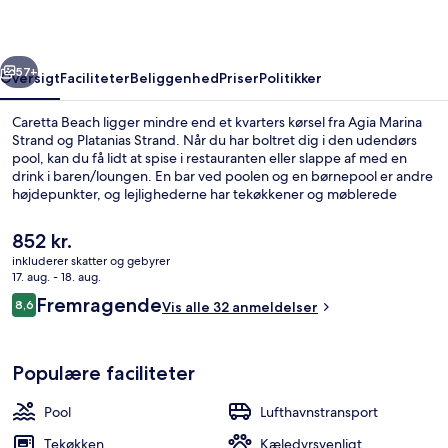
rige
Næste
57+
Oversigt
Faciliteter
Beliggenhed
Priser
Politikker
Caretta Beach ligger mindre end et kvarters kørsel fra Agia Marina
Strand og Platanias Strand. Når du har boltret dig i den udendørs
pool, kan du få lidt at spise i restauranten eller slappe af med en
drink i baren/loungen. En bar ved poolen og en børnepool er andre
højdepunkter, og lejlighederne har tekøkkener og møblerede
balkoner eller terrasser.
Den
852 kr.
nuværende
inkluderer skatter og gebyrer
pris
17. aug. - 18. aug.
Morgenmadsbuffet hver dag mod et 
er
Anmeldelser
Fremragende
8,6
Vis alle 32 anmeldelser
852 kr.
8,6 ud af 10.
Populære faciliteter
Pool
Lufthavnstransport
Tekøkken
Kæledyrsvenligt