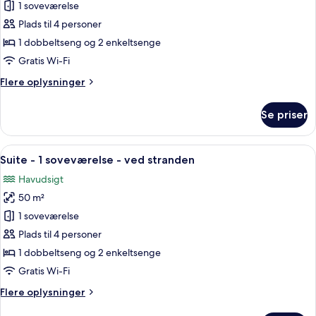
Lejlighed
1 soveværelse
-
Plads til 4 personer
1
1 dobbeltseng og 2 enkeltsenge
soveværelse
Gratis Wi-Fi
Flere
Flere oplysninger
oplysninger
om
Se priser
Lejlighed
-
1
Indlæs
En balkon med et bord og stole, der g
12
soveværelse
Suite - 1 soveværelse - ved stranden
alle
Havudsigt
billeder
50 m²
af
Suite
1 soveværelse
-
Plads til 4 personer
1
1 dobbeltseng og 2 enkeltsenge
soveværelse
Gratis Wi-Fi
-
Flere
Flere oplysninger
ved
oplysninger
stranden