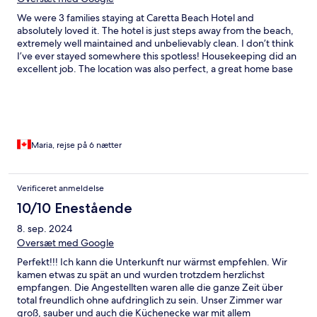
We were 3 families staying at Caretta Beach Hotel and
absolutely loved it. The hotel is just steps away from the beach,
extremely well maintained and unbelievably clean. I don’t think
I’ve ever stayed somewhere this spotless! Housekeeping did an
excellent job. The location was also perfect, a great home base
for day trips to Elafonisi Beach and Balos. The staff’s kindness
really stood out throughout our visit. Adonis at the restaurant
was so friendly and made us feel welcome every day. He was an
absolute pleasure to talk to! Lea and Katerina at the restaurant
always greeted us with a smile and Maria at the bar was so kind.
The hotel manager, Yianni, was very helpful and gave us
Maria, rejse på 6 nætter
fantastic local tips that made exploring the area so much easier.
Everything about our stay was perfect. We felt right at home.
You have to go here! Highly recommended — we’ll definitely be
Verificeret anmeldelse
coming back! Thank you for everything Caretta Beach staff!
10/10 Enestående
Maria & family from Montreal
8. sep. 2024
Oversæt med Google
Perfekt!!! Ich kann die Unterkunft nur wärmst empfehlen. Wir
kamen etwas zu spät an und wurden trotzdem herzlichst
empfangen. Die Angestellten waren alle die ganze Zeit über
total freundlich ohne aufdringlich zu sein. Unser Zimmer war
groß, sauber und auch die Küchenecke war mit allem