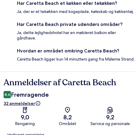
Har Caretta Beach et køkken eller tekøkken?
Ja, der er et tekøkken med kogeplade, køleskab og køkkentøj.
Har Caretta Beach private udendørs områder?
Ja, dette lejlighedshotel har en møbleret balkon eller
gårdhave.
Hvordan er området omkring Caretta Beach?
Caretta Beach ligger kun 14 minutters gang fra Máleme Strand.
Anmeldelser af Caretta Beach
Anmeldelser
Fremragende
8,6
32 anmeldelser
9,0
8,2
9,2
Rengøring
Området
Service og personale
Anmeldelser
Verificeret anmeldelse