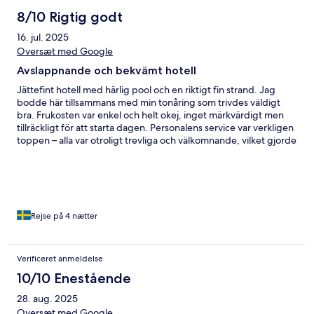
8/10 Rigtig godt
16. jul. 2025
Oversæt med Google
Avslappnande och bekvämt hotell
Jättefint hotell med härlig pool och en riktigt fin strand. Jag
bodde här tillsammans med min tonåring som trivdes väldigt
bra. Frukosten var enkel och helt okej, inget märkvärdigt men
tillräckligt för att starta dagen. Personalens service var verkligen
toppen – alla var otroligt trevliga och välkomnande, vilket gjorde
vistelsen extra trevlig. Finns buss som går var 30:e minut för att
ta sig till stan och var jätte enkelt att ta sig till hotell från
flygplatsen. En liten sak att tänka på är utflykterna och
aktiviteterna. Jag rekommenderar att inte boka dem direkt via
hotellet eftersom det ofta blir dyrare än att boka själv via andra
hemsidor eller utan transport. Det går dessutom bussar överallt
Rejse på 4 nætter
som är mycket billigare och smidigare. Bortsett från det var allt
annat med boendet perfekt, och jag kan absolut
rekommendera detta hotell för en avslappnande och trevlig
Verificeret anmeldelse
semester!
10/10 Enestående
28. aug. 2025
Oversæt med Google