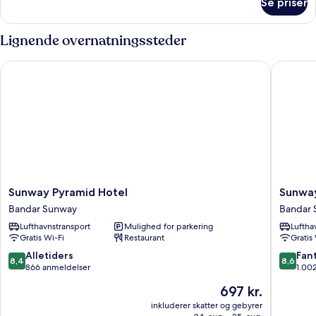
Se priser
Familieværelse
Lignende overnatningssteder
Sunway Pyramid Hotel
Sunway R
Sunway
Sunway
Sunway Pyramid Hotel
Sunway
Pyramid
Resort
Bandar Sunway
Bandar
Hotel
Hotel
Lufthavnstransport
Mulighed for parkering
Luftha
Bandar
Bandar
Gratis Wi-Fi
Restaurant
Gratis
Sunway
Sunway
8.4
8.6
Alletiders
Fant
8,4
8,6
ud
ud
866 anmeldelser
1.00
af
af
Prisen
697 kr.
10,
10,
er
Alletiders,
Fantasti
inkluderer skatter og gebyrer
697 kr.