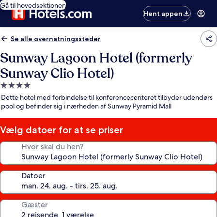
Gå til hovedsektionen
Hent appen
Se alle overnatningssteder
Sunway Lagoon Hotel (formerly
Sunway Clio Hotel)
4.0-
stjernet
Dette hotel med forbindelse til konferencecenteret tilbyder udendørs
overnatningssted
pool og befinder sig i nærheden af Sunway Pyramid Mall
Vælg datoer for at se priser
Hvor skal du hen?
Datoer
Gæster