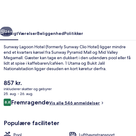
(formerly
Sunway
Clio
rige
Næste
Hotel)
24+
Oversigt
Værelser
Beliggenhed
Politikker
Sunway Lagoon Hotel (formerly Sunway Clio Hotel) ligger mindre
end et kvarters kørsel fra Sunway Pyramid Mall og Mid Valley
Megamall. Gæster kan tage en dukkert i den udendørs pool eller få
lidt at spise i kaffebaren/caféen. 1 Utama og Bukit Jalil
Nationalstadion ligger desuden en kort køretur derfra.
Den
857 kr.
nuværende
inkluderer skatter og gebyrer
pris
25. aug. - 26. aug.
Morgenmadsbuffet hver dag mod et 
er
Anmeldelser
Fremragende
8,8
Vis alle 546 anmeldelser
857 kr.
8,8 ud af 10.
Populære faciliteter
Pool
Lufthavnstransport