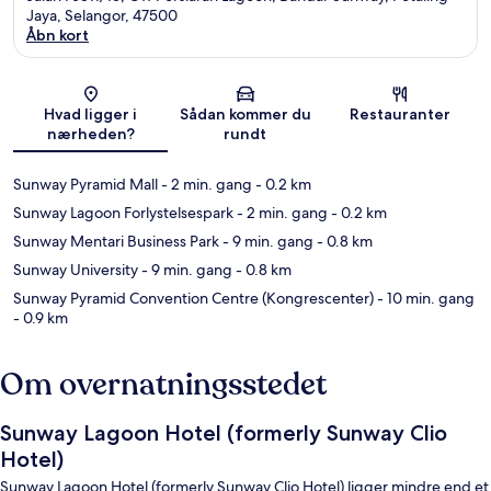
Jaya, Selangor, 47500
Åbn kort
Kort
Hvad ligger i
Sådan kommer du
Restauranter
nærheden?
rundt
Sunway Pyramid Mall
- 2 min. gang
- 0.2 km
Sunway Lagoon Forlystelsespark
- 2 min. gang
- 0.2 km
Sunway Mentari Business Park
- 9 min. gang
- 0.8 km
Sunway University
- 9 min. gang
- 0.8 km
Sunway Pyramid Convention Centre (Kongrescenter)
- 10 min. gang
- 0.9 km
Om overnatningsstedet
Sunway Lagoon Hotel (formerly Sunway Clio
Hotel)
Sunway Lagoon Hotel (formerly Sunway Clio Hotel) ligger mindre end et