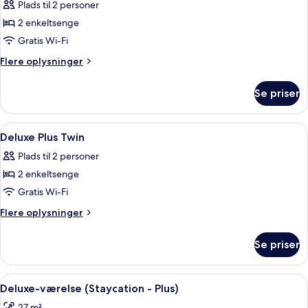
Plads til 2 personer
billeder
2 enkeltsenge
af
Deluxe
Gratis Wi-Fi
Plus
Flere
Flere oplysninger
Park
oplysninger
om
Twin
Se priser
Deluxe
Plus
Park
Indlæs
Gratis minibar, pengeskab på værelset,
5
Twin
Deluxe Plus Twin
alle
Plads til 2 personer
billeder
2 enkeltsenge
af
Deluxe
Gratis Wi-Fi
Plus
Flere
Flere oplysninger
Twin
oplysninger
om
Se priser
Deluxe
Plus
Twin
Indlæs
Et hotelværelse med en stor seng, et 
5
Deluxe-værelse (Staycation - Plus)
alle
27 m²