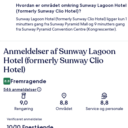
Hvordan er området omkring Sunway Lagoon Hotel
(formerly Sunway Clio Hotel)?
Sunway Lagoon Hotel (formerly Sunway Clio Hotel) ligger kun 1
minutters gang fra Sunway Pyramid Mall og 9 minutters gang
fra Sunway Pyramid Convention Centre (Kongrescenter).
Anmeldelser af Sunway Lagoon
Anmeldelser
Hotel (formerly Sunway Clio
Hotel)
Fremragende
8,8
546 anmeldelser
9,0
8,8
8,8
Rengøring
Området
Service og personale
Anmeldelser
Verificeret anmeldelse
10/10 Enestående