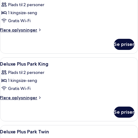
Plads til 2 personer
af
Deluxe-
1 kingsize-seng
værelse
Gratis Wi-Fi
(Plus
Flere
Flere oplysninger
Executive)
oplysninger
om
Se priser
Deluxe-
værelse
(Plus
Indlæs
Gratis minibar, pengeskab på værelset,
1
Executive)
Deluxe Plus Park King
alle
Plads til 2 personer
billeder
1 kingsize-seng
af
Deluxe
Gratis Wi-Fi
Plus
Flere
Flere oplysninger
Park
oplysninger
om
King
Se priser
Deluxe
Plus
Park
Indlæs
Gratis minibar, pengeskab på værelset,
1
King
Deluxe Plus Park Twin
alle