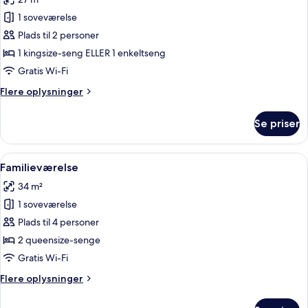
billeder
1 soveværelse
af
Deluxe-
Plads til 2 personer
værelse
1 kingsize-seng ELLER 1 enkeltseng
(Staycation
Gratis Wi-Fi
-
Flere
Flere oplysninger
Plus)
oplysninger
om
Se priser
Deluxe-
værelse
(Staycation
Indlæs
Et hotelværelse med en stor seng, et sk
5
-
Familieværelse
alle
Plus)
34 m²
billeder
1 soveværelse
af
Familieværelse
Plads til 4 personer
2 queensize-senge
Gratis Wi-Fi
Flere
Flere oplysninger
oplysninger
om