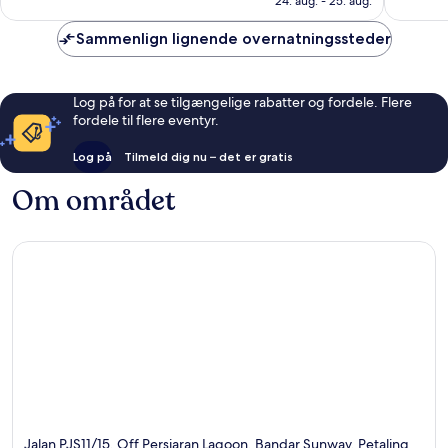
24. aug. - 25. aug.
866
1.002
anmeldelser
anmelde
Sammenlign lignende overnatningssteder
Log på for at se tilgængelige rabatter og fordele. Flere
fordele til flere eventyr.
Log på
Tilmeld dig nu – det er gratis
Om området
Jalan PJS11/15, Off Persiaran Lagoon, Bandar Sunway, Petaling