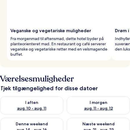
Veganske og vegetariske muligheder
Drøm i
Fra morgenmad til aftensmad, dette hotel byder på
Indhylle
planteorienteret mad. En restaurant og café serverer
suveræn 
veganske og vegetariske retter med en velsmagende
den luks
buffet.
Værelsesmuligheder
Tjek tilgængelighed for disse datoer
Tjek tilgængelighed for i aften aug. 10 - aug. 11
Tjek tilgængelighed for i morg
I aften
I morgen
aug. 10 - aug. 11
aug. 11 - aug. 12
Tjek tilgængelighed for denne weekend aug. 14 - aug. 16
Tjek tilgængelighed for næste
Denne weekend
Næste weekend
aug. 14 - aug. 16
aug. 21 - aug. 23