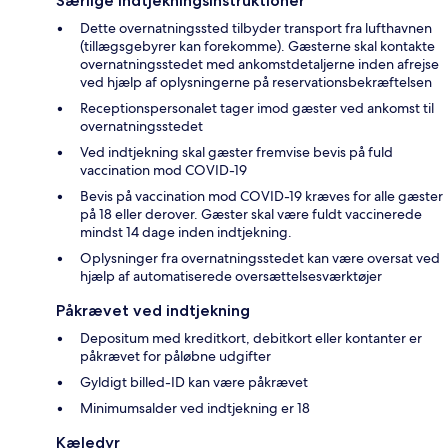
Særlige indtjekningsinstruktioner
Dette overnatningssted tilbyder transport fra lufthavnen
(tillægsgebyrer kan forekomme). Gæsterne skal kontakte
overnatningsstedet med ankomstdetaljerne inden afrejse
ved hjælp af oplysningerne på reservationsbekræftelsen
Receptionspersonalet tager imod gæster ved ankomst til
overnatningsstedet
Ved indtjekning skal gæster fremvise bevis på fuld
vaccination mod COVID-19
Bevis på vaccination mod COVID-19 kræves for alle gæster
på 18 eller derover. Gæster skal være fuldt vaccinerede
mindst 14 dage inden indtjekning.
Oplysninger fra overnatningsstedet kan være oversat ved
hjælp af automatiserede oversættelsesværktøjer
Påkrævet ved indtjekning
Depositum med kreditkort, debitkort eller kontanter er
påkrævet for påløbne udgifter
Gyldigt billed-ID kan være påkrævet
Minimumsalder ved indtjekning er 18
Kæledyr