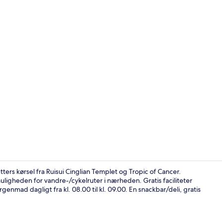
Varme kilder
ers kørsel fra Ruisui Cinglian Templet og Tropic of Cancer.
muligheden for vandre-/cykelruter i nærheden. Gratis faciliteter
enmad dagligt fra kl. 08.00 til kl. 09.00. En snackbar/deli, gratis
Overnatning