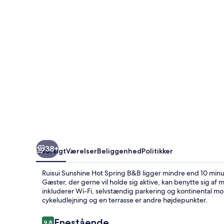
B&B
38+
Oversigt
Værelser
Beliggenhed
Politikker
Ruisui Sunshine Hot Spring B&B ligger mindre end 10 minutt
Gæster, der gerne vil holde sig aktive, kan benytte sig af 
inkluderer Wi-Fi, selvstændig parkering og kontinental morg
cykeludlejning og en terrasse er andre højdepunkter.
Anmeldelser
Enestående
9,8