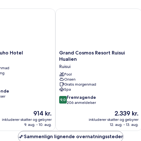
seng
-
ho Hotel
Grand Cosmos Resort Ruisui Hualien
ikke-
ryger
-
bjergudsigt
Grand
zuho Hotel
Grand Cosmos Resort Ruisui
Cosmos
Hualien
Resort
Ruisui
enmad
Ruisui
ing
Hualien
Pool
Onsen
Ruisui
Gratis morgenmad
Spa
ende
ser
9.0
Fremragende
9,0
ud
206 anmeldelser
af
Prisen
Prisen
914 kr.
2.339 kr.
,
10,
er
er
Fremragende,
inkluderer skatter og gebyrer
inkluderer skatter og gebyrer
914 kr.
2.339 kr.
9. aug. - 10. aug.
12. aug. - 13. aug.
206
anmeldelser
Sammenlign lignende overnatningssteder