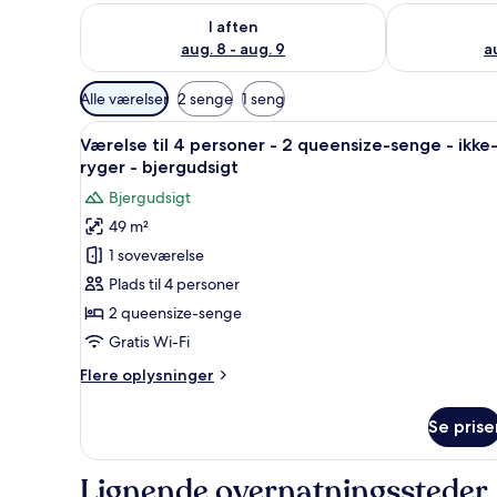
Tjek tilgængelighed for i aften aug. 8 - aug. 9
Tjek tilgænge
I aften
aug. 8 - aug. 9
a
Tilgængelige
Alle værelser
2 senge
1 seng
filtre
Indlæs
Et moderne hus med to etager,
for
8
Værelse til 4 personer - 2 queensize-senge - ikke
alle
værelser
ryger - bjergudsigt
billeder
Bjergudsigt
af
49 m²
Værelse
1 soveværelse
til
4
Plads til 4 personer
personer
2 queensize-senge
-
Gratis Wi-Fi
2
Flere
Flere oplysninger
queensize-
oplysninger
senge
om
Se prise
Værelse
-
til
ikke-
4
Lignende overnatningssteder
ryger
personer