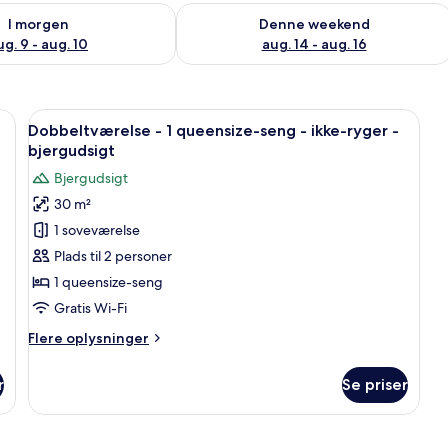
lighed for i morgen aug. 9 - aug. 10
Tjek tilgængelighed for denne weeken
I morgen
Denne weekend
ug. 9 - aug. 10
aug. 14 - aug. 16
 grusindkørsel og et træhegn.
Indlæs
Et moderne hus med to etager og en b
7
-
Dobbeltværelse - 1 queensize-seng - ikke-ryger -
alle
bjergudsigt
billeder
Bjergudsigt
af
30 m²
Dobbeltværelse
1 soveværelse
-
1
Plads til 2 personer
queensize-
1 queensize-seng
seng
Gratis Wi-Fi
-
Flere
Flere oplysninger
ikke-
oplysninger
ryger
om
r
Se priser
Dobbeltværelse
-
-
bjergudsigt
1
queensize-