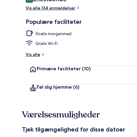
9,8 ud af 10.
Vis alle 134 anmeldelser
Værelse til 4
Populære faciliteter
Gratis morgenmad
Gratis Wi-Fi
Vis alle
Primære faciliteter
(10)
Føl dig hjemme
(6)
Værelsesmuligheder
Tjek tilgængelighed for disse datoer