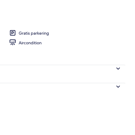
 personer - 2 queensize-senge - ikke-ryger - bjergudsigt | Udsigt fra værelset
Gratis parkering
Aircondition