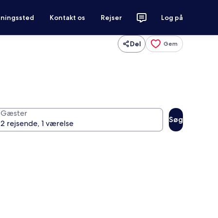
tningssted
Kontakt os
Rejser
Log på
Del
Gem
Gæster
Søg