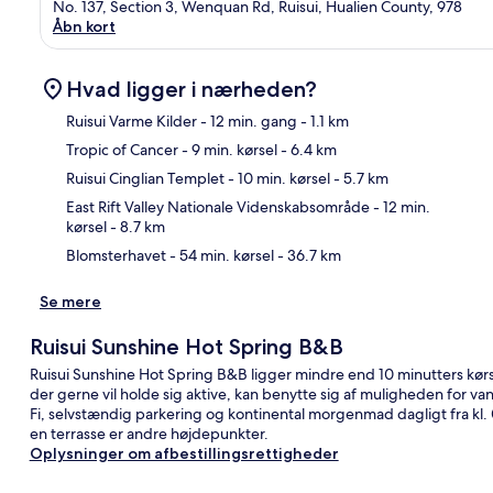
No. 137, Section 3, Wenquan Rd, Ruisui, Hualien County, 978
Åbn kort
Hvad ligger i nærheden?
Ruisui Varme Kilder
- 12 min. gang
- 1.1 km
Tropic of Cancer
- 9 min. kørsel
- 6.4 km
Kor
Ruisui Cinglian Templet
- 10 min. kørsel
- 5.7 km
East Rift Valley Nationale Videnskabsområde
- 12 min.
kørsel
- 8.7 km
Blomsterhavet
- 54 min. kørsel
- 36.7 km
Se mere
Ruisui Sunshine Hot Spring B&B
Ruisui Sunshine Hot Spring B&B ligger mindre end 10 minutters kørse
der gerne vil holde sig aktive, kan benytte sig af muligheden for van
Fi, selvstændig parkering og kontinental morgenmad dagligt fra kl. 08
en terrasse er andre højdepunkter.
Oplysninger om afbestillingsrettigheder