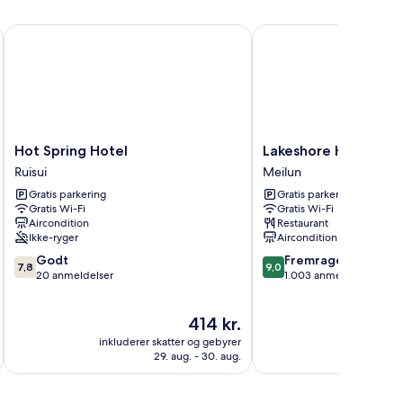
Hot Spring Hotel
Lakeshore Hotel Hualie
Hot
Lakeshore
Hot Spring Hotel
Lakeshore Hotel Hua
Spring
Hotel
Ruisui
Meilun
Hotel
Hualien
Gratis parkering
Gratis parkering
Ruisui
Meilun
Gratis Wi-Fi
Gratis Wi-Fi
Aircondition
Restaurant
Ikke-ryger
Aircondition
7.8
9.0
Godt
Fremragende
7,8
9,0
ud
ud
20 anmeldelser
1.003 anmeldelser
af
af
10,
10,
Prisen
414 kr.
Godt,
Fremragende,
er
20
1.003
inkluderer skatter og gebyrer
inkluderer 
414 kr.
anmeldelser
anmeldelser
29. aug. - 30. aug.