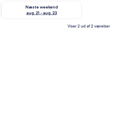
d aug. 14 - aug. 16
Tjek tilgængelighed for næste weekend aug. 21 - aug. 23
Næste weekend
aug. 21 - aug. 23
Viser 2 ud af 2 værelser
alkon, omgivet af en grusindkørsel og små planter.