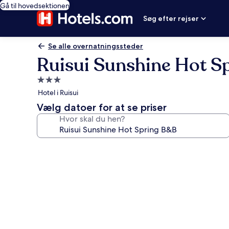
Gå til hovedsektionen
Søg efter rejser
Se alle overnatningssteder
Ruisui Sunshine Hot S
3.0-
stjernet
Hotel i Ruisui
overnatningssted
Vælg datoer for at se priser
Hvor skal du hen?
Billedgalleri
for
Ruisui
Sunshine
Hot
Spring