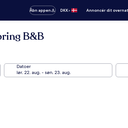
•
Åbn appen
DKK
Annoncér dit overna
pring B&B
Datoer