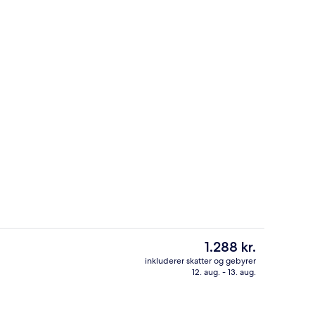
Dobbeltværelse - 1 queensize-seng - ik
Den
1.288 kr.
nuværende
inkluderer skatter og gebyrer
pris
12. aug. - 13. aug.
sstedets område
Pool
er
1.288 kr.