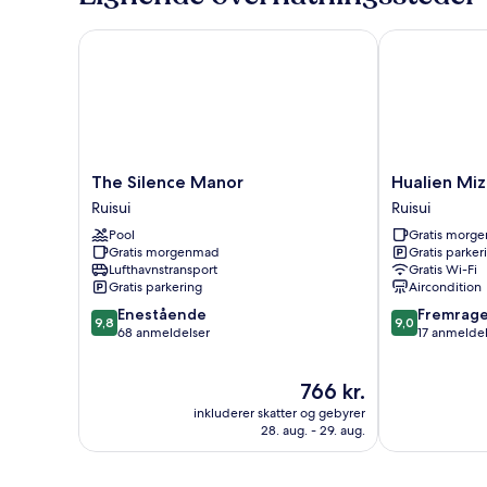
-
-
2
The Silence Manor
Hualien Mizu
bjergudsigt
queensize-
senge
-
ikke-
ryger
-
bjergudsigt
The
Hualien
The Silence Manor
Hualien Mi
Silence
Mizuho
Ruisui
Ruisui
Manor
Hotel
Pool
Gratis morg
Ruisui
Ruisui
Gratis morgenmad
Gratis parker
Lufthavnstransport
Gratis Wi-Fi
Gratis parkering
Aircondition
9.8
9.0
Enestående
Fremrag
9,8
9,0
ud
ud
68 anmeldelser
17 anmeldel
af
af
10,
10,
Prisen
766 kr.
Enestående,
Fremragende
er
68
17
inkluderer skatter og gebyrer
766 kr.
anmeldelser
anmeldelser
28. aug. - 29. aug.