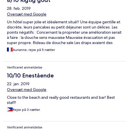
8/10 Rigtig godt
28. feb. 2019
Oversæt med Google
Un hôtel super jolie et idéalement situé!! Une équipe gentille et
discrète, leurs pancakes au petit déjeuner sont un délices. Les
points négatifs : Concernant la propreter une amélioration serait
à faire : la douche sens mauvaise Mauvaise évacuation et pas
super propre. Rideau de douche sale Les draps avaient des
taches mais cela vient du lavage et de leur matériel! Manque de
Aurianne, rejse på 5 nætter
rangements Les points positifs: La wifi La clim Un coffre fort Le
cadre ideal
Verificeret anmeldelse
10/10 Enestående
22. jan. 2019
Oversæt med Google
Close to the beach and really good restaurants and bar! Best
staff!
Rejse på 3 nætter
Verificeret anmeldelse