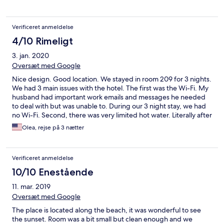
便でした。特に太陽熱温水器に関しては温水シャワーがチョロ
チョロなので、シャワーを浴びるのに普段の何倍も時間がかか
ります。
Verificeret anmeldelse
4/10 Rimeligt
3. jan. 2020
Oversæt med Google
Nice design. Good location. We stayed in room 209 for 3 nights.
We had 3 main issues with the hotel. The first was the Wi-Fi. My
husband had important work emails and messages he needed
to deal with but was unable to. During our 3 night stay, we had
no Wi-Fi. Second, there was very limited hot water. Literally after
3 minutes of hot water, there was no more. So we basically
Olea, rejse på 3 nætter
showered in cold water every night. Last issue was the drainage
in the shower. The plumbing was so terrible, the shower would
be flooded for at least 15 minutes before draining. We told the
Verificeret anmeldelse
staff about the issues but nothing was dealt with. Our last night
there, no one came to clean the rooms. I'm usually let issues go
10/10 Enestående
but this was just too many, it left a pretty bad impression for us.
11. mar. 2019
Oversæt med Google
The place is located along the beach, it was wonderful to see
the sunset. Room was a bit small but clean enough and we