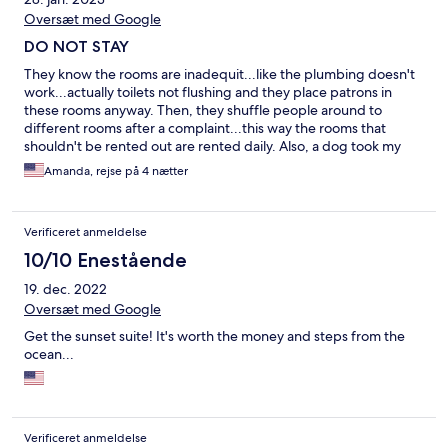
Oversæt med Google
DO NOT STAY
They know the rooms are inadequit...like the plumbing doesn't
work...actually toilets not flushing and they place patrons in
these rooms anyway. Then, they shuffle people around to
different rooms after a complaint...this way the rooms that
shouldn't be rented out are rented daily. Also, a dog took my
Birkenstock and they refused to reimburse me ANYTHING let
Amanda, rejse på 4 nætter
alone help me. I've never seen so many unhappy people
needing so much assistance from an incapable staff. Truly,
terrible.
Verificeret anmeldelse
10/10 Enestående
19. dec. 2022
Oversæt med Google
Get the sunset suite! It's worth the money and steps from the
ocean...
Verificeret anmeldelse