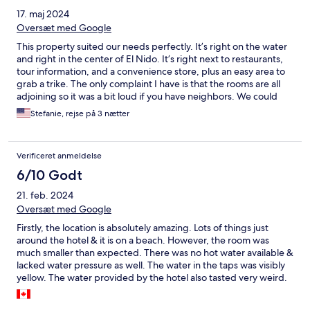
17. maj 2024
Oversæt med Google
This property suited our needs perfectly. It’s right on the water
and right in the center of El Nido. It’s right next to restaurants,
tour information, and a convenience store, plus an easy area to
grab a trike. The only complaint I have is that the rooms are all
adjoining so it was a bit loud if you have neighbors. We could
hear the rooms next door TV all night. Otherwise it had exactly
Stefanie, rejse på 3 nætter
what we needed and the staff was SO nice and caring.
Verificeret anmeldelse
6/10 Godt
21. feb. 2024
Oversæt med Google
Firstly, the location is absolutely amazing. Lots of things just
around the hotel & it is on a beach. However, the room was
much smaller than expected. There was no hot water available &
lacked water pressure as well. The water in the taps was visibly
yellow. The water provided by the hotel also tasted very weird.
Overall, it is an average hotel.