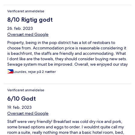
Verificeret anmeldelse
8/10 Rigtig godt
26. feb. 2023
Oversæt med Google
Property, being in the pop district has a lot of restobars to
choose from. Accommodation price is reasonable considering it
is beachfront, the staffs are friendly and accommodating. What
I dont like are the towels, they should consider buying new sets.
Sewage system must be improved. Overall, we enjoyed our stay
and thanks to Marjun for the upgrade of the room, sunset view
Lourdes, rejse på 2 nætter
of the room is fantastic.
Verificeret anmeldelse
6/10 Godt
19. feb. 2023
Oversæt med Google
Staff were very friendly! Breakfast was cold dry rice and pork,
some bread options and eggs to order. I wouldnt quite call my
room a suite, really nothing more than a basic hotel room, bed,