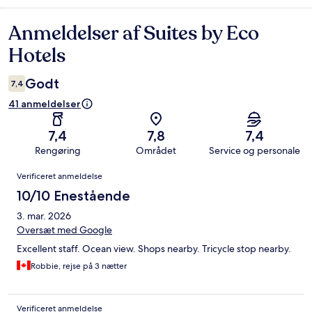
Anmeldelser af Suites by Eco
Anmeldelser
Hotels
Godt
7,4
41 anmeldelser
7,4
7,8
7,4
Rengøring
Området
Service og personale
Anmeldelser
Verificeret anmeldelse
10/10 Enestående
3. mar. 2026
Oversæt med Google
Excellent staff. Ocean view. Shops nearby. Tricycle stop nearby.
Robbie, rejse på 3 nætter
Verificeret anmeldelse