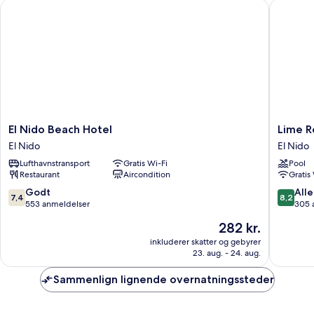
El Nido Beach Hotel
Lime Res
El
Lime
El Nido Beach Hotel
Lime R
Nido
Resort
El Nido
El Nido
Beach
El
Lufthavnstransport
Gratis Wi-Fi
Pool
Hotel
Nido
Restaurant
Aircondition
Gratis
El
El
Nido
Nido
7.4
8.2
Godt
Alle
7,4
8,2
ud
ud
553 anmeldelser
305 
af
af
Prisen
282 kr.
10,
10,
er
Godt,
Alletider
inkluderer skatter og gebyrer
282 kr.
23. aug. - 24. aug.
553
305
anmeldelser
anmelde
Sammenlign lignende overnatningssteder