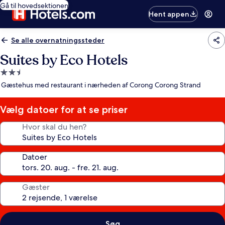
Gå til hovedsektionen
Hent appen
Se alle overnatningssteder
Suites by Eco Hotels
2.5-
stjernet
Gæstehus med restaurant i nærheden af Corong Corong Strand
overnatningssted
Vælg datoer for at se priser
Hvor skal du hen?
Datoer
Gæster
Søg