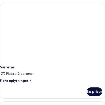
Værelse
Plads til 2 personer
Flere
Flere oplysninger
oplysninger
om
Se priser
Værelse