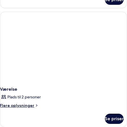
Standardværelse
Værelse
Plads til 2 personer
Flere
Flere oplysninger
oplysninger
om
Se priser
Værelse