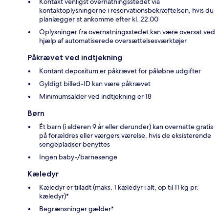
Kontakt venligst overnatningsstedet via
kontaktoplysningerne i reservationsbekræftelsen, hvis du
planlægger at ankomme efter kl. 22.00
Oplysninger fra overnatningsstedet kan være oversat ved
hjælp af automatiserede oversættelsesværktøjer
Påkrævet ved indtjekning
Kontant depositum er påkrævet for påløbne udgifter
Gyldigt billed-ID kan være påkrævet
Minimumsalder ved indtjekning er 18
Børn
Ét barn (i alderen 9 år eller derunder) kan overnatte gratis
på forældres eller værgers værelse, hvis de eksisterende
sengepladser benyttes
Ingen baby-/barnesenge
Kæledyr
Kæledyr er tilladt (maks. 1 kæledyr i alt, op til 11 kg pr.
kæledyr)*
Begrænsninger gælder*