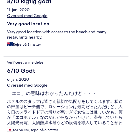
8/10 Rigtig godt
11. jan. 2020
Oversæt med Google
Very good location
Very good location with access to the beach and many
restaurants nearby.
Rejse på 3 nætter
Verificeret anmeldelse
6/10 Godt
6. jan. 2020
Oversæt med Google
「エコ」の意味はわかったんたけど・・・
ホテルのスタッフは皆さん親切で気配りをしてくれます。私達
の部屋はビーチ側で、ロケーションは最高だったんだけど、入
り口のスライドドアの滑りが悪すぎて女性には厳しいかも。何
が「エコホテル」なのかわからなかったけど、滞在していたら
太陽光発電、太陽熱温水器などの設備を導入していることがわ
かりました。ただし、どちらも極めてシステムが小さいため不
MAMORU, rejse på 5 nætter