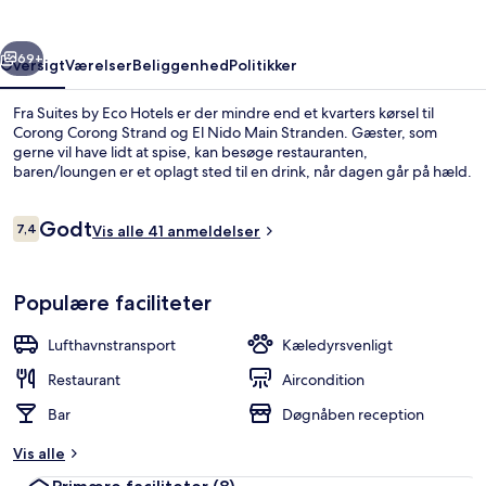
rige
Næste
69+
Oversigt
Værelser
Beliggenhed
Politikker
Fra Suites by Eco Hotels er der mindre end et kvarters kørsel til
Corong Corong Strand og El Nido Main Stranden. Gæster, som
gerne vil have lidt at spise, kan besøge restauranten,
baren/loungen er et oplagt sted til en drink, når dagen går på hæld.
Anmeldelser
Godt
7,4
Vis alle 41 anmeldelser
7,4 ud af 10.
Udendørsområde
Populære faciliteter
Lufthavnstransport
Kæledyrsvenligt
Restaurant
Aircondition
Bar
Døgnåben reception
Vis alle