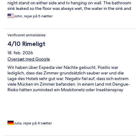
night stand on either side and tv hanging on wall. The bathroom
sink leaked so the floor was always wet, the water in the sink and
toilet was brown and smelled awful. There was loud
John, rejse på 5 nætter
construction noise beginning just after 8 am. Otherwise the bed
and room was clean and comfy and the ac worked well.
Verificeret anmeldelse
4/10 Rimeligt
18. feb. 2026
Oversæt med Google
Wir haben über Expedia vier Nächte gebucht. Positiv war
lediglich, dass das Zimmer grundsätzlich sauber war und die
Lage des Hotels sehr gut war. Negativ fiel auf, dass sich extrem
viele Mücken im Zimmer befanden. In einem Land mit Dengue-
Risiko hätten zumindest ein Moskitonetz oder Insektenspray
bereitgestellt werden müssen. Auch das Personal wirkte wenig
professionell: Toilettenpapier wurde trotz Bedarf nicht
nachgefüllt, der Check-in verlief ohne Begrüßung, und der
Reisepass meines Mannes wurde erst auf Nachfrage
kontrolliert. Am dritten Abend erhielten wir während einer
Massage zahlreiche verpasste Anrufe sowie die Nachricht, wir
Julia, rejse på 4 nætter
müssten das Zimmer sofort verlassen, da das Hotel überbucht
sei und ein anderer Gast warte. Ohne Vorwarnung aus einem