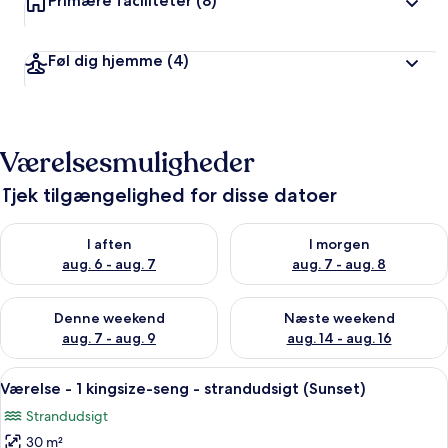
Primære faciliteter
(8)
Føl dig hjemme
(4)
Værelsesmuligheder
Tjek tilgængelighed for disse datoer
Tjek tilgængelighed for i aften aug. 6 - aug. 7
Tjek tilgængelighed for i morg
I aften
I morgen
aug. 6 - aug. 7
aug. 7 - aug. 8
Tjek tilgængelighed for denne weekend aug. 7 - aug. 9
Tjek tilgængelighed for næste
Denne weekend
Næste weekend
aug. 7 - aug. 9
aug. 14 - aug. 16
Indlæs
Et værelse med udsigt til en solnedgang
11
Værelse - 1 kingsize-seng - strandudsigt (Sunset)
alle
Strandudsigt
billeder
30 m²
af