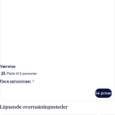
Værelse
Plads til 2 personer
Flere
Flere oplysninger
oplysninger
om
Se priser
Værelse
Lignende overnatningssteder