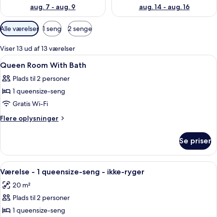
aug. 7 - aug. 9
aug. 14 - aug. 16
Tilgængelige
Alle værelser
1 seng
2 senge
filtre
for
Viser 13 ud af 13 værelser
værelser
Indlæs
Allergivenligt sengetøj, pengeskab på
4
Queen Room With Bath
alle
Plads til 2 personer
billeder
1 queensize-seng
af
Queen
Gratis Wi-Fi
Room
Flere
Flere oplysninger
With
oplysninger
om
Bath
Se priser
Queen
Room
With
Indlæs
Et hotelværelse med en seng, et skrive
11
Bath
Værelse - 1 queensize-seng - ikke-ryger
alle
20 m²
billeder
Plads til 2 personer
af
Værelse
1 queensize-seng