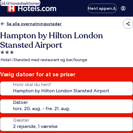
Gå til hovedsektionen
Hent appen
Se alle overnatningssteder
Hampton by Hilton London
Stansted Airport
3.0-
stjernet
Hotel i Stansted med restaurant og bar/lounge
overnatningssted
Vælg datoer for at se priser
Hvor skal du hen?
Datoer
Gæster