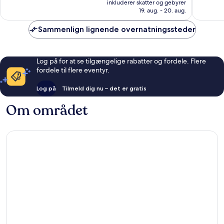
Fantasti
2.804
inkluderer skatter og gebyrer
889 kr.
1.273
anmeldelser
19. aug. - 20. aug.
anmelde
Sammenlign lignende overnatningssteder
Log på for at se tilgængelige rabatter og fordele. Flere
fordele til flere eventyr.
Log på
Tilmeld dig nu – det er gratis
Om området