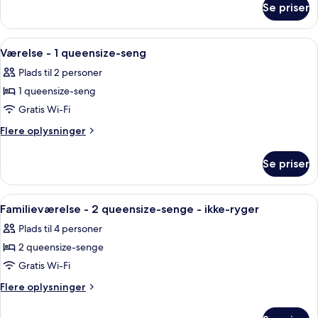
Runway
Se priser
Twin
View
Room
With
Indlæs
Et hotelværelse med en seng, et skrive
10
Runway
Værelse - 1 queensize-seng
alle
View
Plads til 2 personer
billeder
1 queensize-seng
af
Værelse
Gratis Wi-Fi
-
Flere
Flere oplysninger
1
oplysninger
om
queensize-
Se priser
Værelse
seng
-
1
Indlæs
Et hotelværelse med to senge, et skriv
6
queensize-
Familieværelse - 2 queensize-senge - ikke-ryger
alle
seng
Plads til 4 personer
billeder
2 queensize-senge
af
Familieværelse
Gratis Wi-Fi
-
Flere
Flere oplysninger
2
oplysninger
om
queensize-