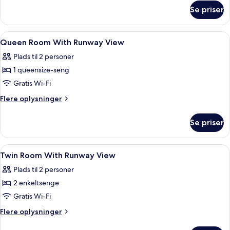
seng
om
Se priser
Værelse
-
-
handicapvenligt
1
Indlæs
Et hotel med en moderne facade, flere 
1
queensize-
Queen Room With Runway View
alle
seng
Plads til 2 personer
-
billeder
handicapvenligt
1 queensize-seng
af
Queen
Gratis Wi-Fi
Room
Flere
Flere oplysninger
With
oplysninger
om
Runway
Se priser
Queen
View
Room
With
Indlæs
Et hotel med en moderne facade, flere 
1
Runway
Twin Room With Runway View
alle
View
Plads til 2 personer
billeder
2 enkeltsenge
af
Twin
Gratis Wi-Fi
Room
Flere
Flere oplysninger
With
oplysninger
om