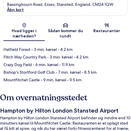
Bassingbourn Road, Essex, Stansted, England, CM24 1QW
Åbn kort
Kort
Hvad ligger i
Sådan kommer du
Restauranter
nærheden?
rundt
Hatfield Forest
- 3 min. kørsel
- 4.2 km
Flitch Way Country Park
- 3 min. kørsel
- 4.2 km
Crazy Dog Field
- 6 min. kørsel
- 11.9 km
Bishop's Stortford Golf Club
- 7 min. kørsel
- 8.5 km
Mountfitchet Castle
- 9 min. kørsel
- 9.5 km
Om overnatningsstedet
Hampton by Hilton London Stansted Airport
Hampton by Hilton London Stansted Airport befinder sig mindre end 10
minutters kørsel til Mountfitchet Castle. Restauranten er et oplagt sted
at få lidt at spise, og når du har været forbi fitnesscenteret for at træne,