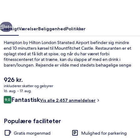
London
Stansted
Airport
rige
Næste
65+
Oversigt
Værelser
Beliggenhed
Politikker
Hampton by Hilton London Stansted Airport befinder sig mindre
end 10 minutters kørsel til Mountfitchet Castle. Restauranten er et
oplagt sted at få lidt at spise, og når du har været forbi
fitnesscenteret for at træne, kan du slappe af med en drink i
baren/loungen. Rejsende er vilde med stedets behagelige senge
og hjælpsomme personale.
Den
926 kr.
nuværende
inkluderer skatter og gebyrer
pris
16. aug. - 17. aug.
Overnatningsstedets facade
er
Anmeldelser
Fantastisk
9,0
Vis alle 2.457 anmeldelser
926 kr.
9,0 ud af 10.
Populære faciliteter
Gratis morgenmad
Mulighed for parkering