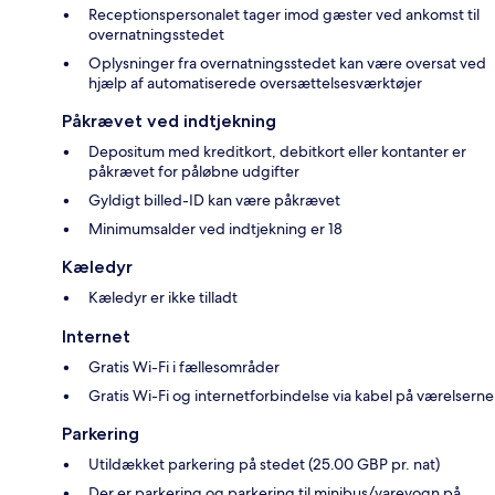
Receptionspersonalet tager imod gæster ved ankomst til
overnatningsstedet
Oplysninger fra overnatningsstedet kan være oversat ved
hjælp af automatiserede oversættelsesværktøjer
Påkrævet ved indtjekning
Depositum med kreditkort, debitkort eller kontanter er
påkrævet for påløbne udgifter
Gyldigt billed-ID kan være påkrævet
Minimumsalder ved indtjekning er 18
Kæledyr
Kæledyr er ikke tilladt
Internet
Gratis Wi-Fi i fællesområder
Gratis Wi-Fi og internetforbindelse via kabel på værelserne
Parkering
Utildækket parkering på stedet (25.00 GBP pr. nat)
Der er parkering og parkering til minibus/varevogn på