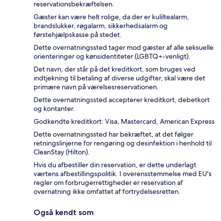
reservationsbekræftelsen.
Gæster kan være helt rolige, da der er kuliltealarm,
brandslukker, røgalarm, sikkerhedsalarm og
førstehjælpskasse på stedet.
Dette overnatningssted tager mod gæster af alle seksuelle
orienteringer og kønsidentiteter (LGBTQ+-venligt).
Det navn, der står på det kreditkort, som bruges ved
indtjekning til betaling af diverse udgifter, skal være det
primære navn på værelsesreservationen.
Dette overnatningssted accepterer kreditkort, debetkort
og kontanter.
Godkendte kreditkort: Visa, Mastercard, American Express
Dette overnatningssted har bekræftet, at det følger
retningslinjerne for rengøring og desinfektion i henhold til
CleanStay (Hilton).
Hvis du afbestiller din reservation, er dette underlagt
værtens afbestillingspolitik. I overensstemmelse med EU's
regler om forbrugerrettigheder er reservation af
overnatning ikke omfattet af fortrydelsesretten.
Også kendt som