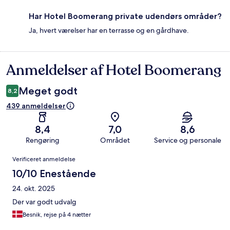
Har Hotel Boomerang private udendørs områder?
Ja, hvert værelser har en terrasse og en gårdhave.
Anmeldelser af Hotel Boomerang
Anmeldelser
Meget godt
8,2
439 anmeldelser
8,4
7,0
8,6
Rengøring
Området
Service og personale
Anmeldelser
Verificeret anmeldelse
10/10 Enestående
24. okt. 2025
Der var godt udvalg
Besnik, rejse på 4 nætter