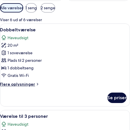
Tilgængelige
Alle værelser
1 seng
2 senge
filtre
for
Viser 6 ud af 6 værelser
værelser
Indlæs
Et moderne hotelværelse med en stor 
4
Dobbeltværelse
alle
Haveudsigt
billeder
20 m²
af
Dobbeltværelse
1 soveværelse
Plads til 2 personer
1 dobbeltseng
Gratis Wi-Fi
Flere
Flere oplysninger
oplysninger
om
Se priser
Dobbeltværelse
Indlæs
Et hotelværelse med to senge, et vindu
6
Værelse til 3 personer
alle
Haveudsigt
billeder