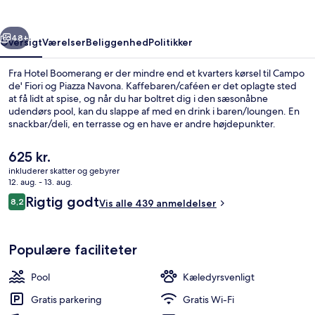
rige
Næste
48+
Oversigt
Værelser
Beliggenhed
Politikker
Fra Hotel Boomerang er der mindre end et kvarters kørsel til Campo
de' Fiori og Piazza Navona. Kaffebaren/caféen er det oplagte sted
at få lidt at spise, og når du har boltret dig i den sæsonåbne
udendørs pool, kan du slappe af med en drink i baren/loungen. En
snackbar/deli, en terrasse og en have er andre højdepunkter.
Rejsende har kun godt at sige om stedets hjælpsomme personale.
Den
625 kr.
nuværende
inkluderer skatter og gebyrer
pris
12. aug. - 13. aug.
Reception
er
Anmeldelser
Rigtig godt
8,2
Vis alle 439 anmeldelser
625 kr.
8,2 ud af 10.
Populære faciliteter
Pool
Kæledyrsvenligt
Gratis parkering
Gratis Wi-Fi