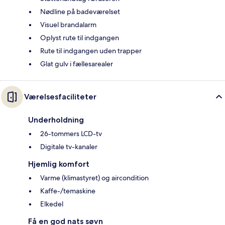
Nødline på badeværelset
Visuel brandalarm
Oplyst rute til indgangen
Rute til indgangen uden trapper
Glat gulv i fællesarealer
Værelsesfaciliteter
Underholdning
26-tommers LCD-tv
Digitale tv-kanaler
Hjemlig komfort
Varme (klimastyret) og aircondition
Kaffe-/temaskine
Elkedel
Få en god nats søvn