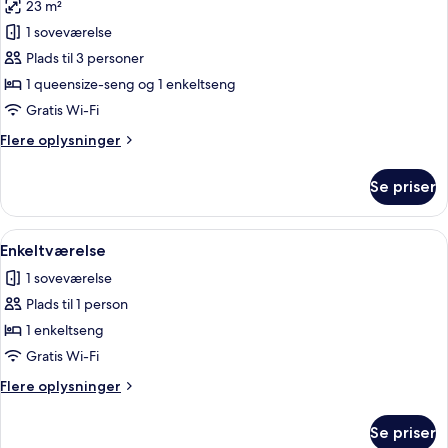
23 m²
af
Værelse
1 soveværelse
til
Plads til 3 personer
3
1 queensize-seng og 1 enkeltseng
personer
Gratis Wi-Fi
Flere
Flere oplysninger
oplysninger
om
Se priser
Værelse
til
3
Indlæs
Et soveværelse med seng, skrivebord, s
4
personer
Enkeltværelse
alle
1 soveværelse
billeder
Plads til 1 person
af
Enkeltværelse
1 enkeltseng
Gratis Wi-Fi
Flere
Flere oplysninger
oplysninger
om
Se priser
Enkeltværelse