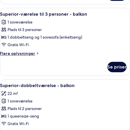
Indlæs
Et hotelværelse med to senge, et skrive
4
Superior-værelse til 3 personer - balkon
alle
1 soveværelse
billeder
Plads til 3 personer
af
Superior-
1 dobbeltseng og 1 sovesofa (enkeltseng)
værelse
Gratis Wi-Fi
til
Flere
Flere oplysninger
3
oplysninger
personer
om
Se priser
Superior-
-
værelse
balkon
til
Indlæs
Superior-dobbeltværelse - balkon | E
5
3
Superior-dobbeltværelse - balkon
alle
personer
22 m²
-
billeder
balkon
1 soveværelse
af
Superior-
Plads til 2 personer
dobbeltværelse
1 queensize-seng
-
Gratis Wi-Fi
balkon