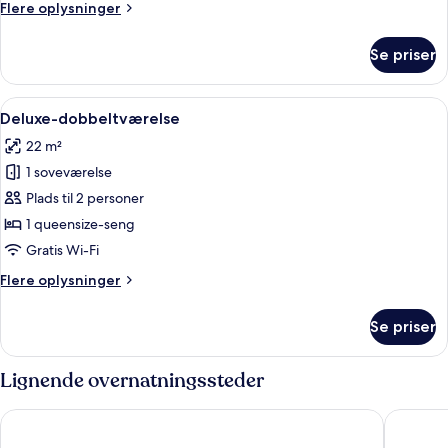
Flere
Flere oplysninger
oplysninger
om
Se priser
Superior-
dobbeltværelse
-
Indlæs
Et hotelværelse med seng, skrivebord, 
4
balkon
Deluxe-dobbeltværelse
alle
22 m²
billeder
1 soveværelse
af
Deluxe-
Plads til 2 personer
dobbeltværelse
1 queensize-seng
Gratis Wi-Fi
Flere
Flere oplysninger
oplysninger
om
Se priser
Deluxe-
dobbeltværelse
Lignende overnatningssteder
Hotel Terminal
Hotel Ma