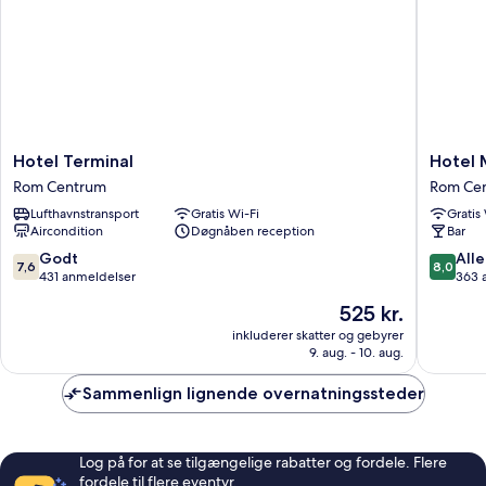
Hotel
Hotel
Hotel Terminal
Hotel 
Terminal
Maryele
Rom Centrum
Rom Ce
Rom
Rom
Lufthavnstransport
Gratis Wi-Fi
Gratis
Centrum
Centru
Aircondition
Døgnåben reception
Bar
7.6
8.0
Godt
Alle
7,6
8,0
ud
ud
431 anmeldelser
363 
af
af
Prisen
525 kr.
10,
10,
er
Godt,
Alletider
inkluderer skatter og gebyrer
525 kr.
9. aug. - 10. aug.
431
363
anmeldelser
anmelde
Sammenlign lignende overnatningssteder
Log på for at se tilgængelige rabatter og fordele. Flere
fordele til flere eventyr.