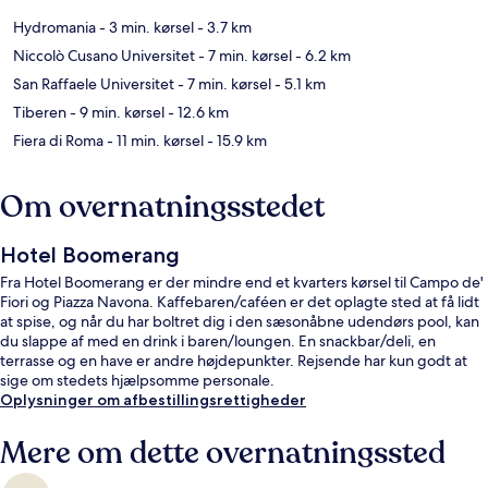
Hydromania
- 3 min. kørsel
- 3.7 km
Niccolò Cusano Universitet
- 7 min. kørsel
- 6.2 km
San Raffaele Universitet
- 7 min. kørsel
- 5.1 km
Tiberen
- 9 min. kørsel
- 12.6 km
Fiera di Roma
- 11 min. kørsel
- 15.9 km
Om overnatningsstedet
Hotel Boomerang
Fra Hotel Boomerang er der mindre end et kvarters kørsel til Campo de'
Fiori og Piazza Navona. Kaffebaren/caféen er det oplagte sted at få lidt
at spise, og når du har boltret dig i den sæsonåbne udendørs pool, kan
du slappe af med en drink i baren/loungen. En snackbar/deli, en
terrasse og en have er andre højdepunkter. Rejsende har kun godt at
sige om stedets hjælpsomme personale.
Oplysninger om afbestillingsrettigheder
Mere om dette overnatningssted