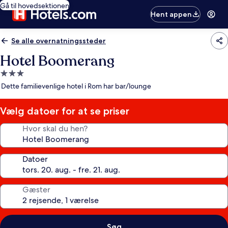
Gå til hovedsektionen
Hent appen
Se alle overnatningssteder
Hotel Boomerang
3.0-
stjernet
Dette familievenlige hotel i Rom har bar/lounge
overnatningssted
Vælg datoer for at se priser
Hvor skal du hen?
Datoer
Gæster
Søg