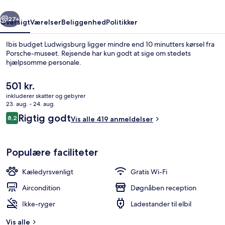
rige
Næste
27+
Oversigt
Værelser
Beliggenhed
Politikker
Ibis budget Ludwigsburg ligger mindre end 10 minutters kørsel fra
Porsche-museet. Rejsende har kun godt at sige om stedets
hjælpsomme personale.
Den
501 kr.
nuværende
inkluderer skatter og gebyrer
pris
23. aug. - 24. aug.
er
Anmeldelser
Rigtig godt
8,2
Vis alle 419 anmeldelser
501 kr.
8,2 ud af 10.
Morgenmadsbuffet hver dag mod et 
Populære faciliteter
Kæledyrsvenligt
Gratis Wi-Fi
Aircondition
Døgnåben reception
Ikke-ryger
Ladestander til elbil
Vis alle