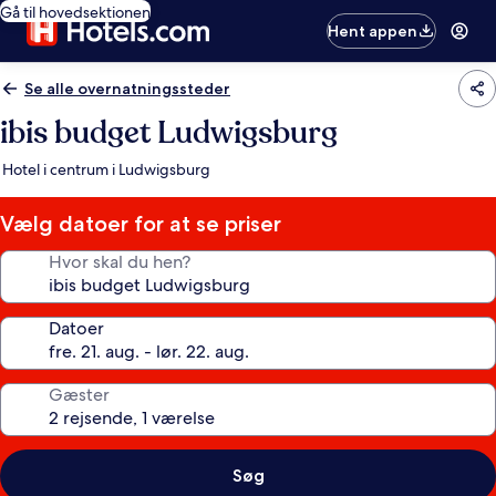
Gå til hovedsektionen
Hent appen
Se alle overnatningssteder
ibis budget Ludwigsburg
Hotel i centrum i Ludwigsburg
Vælg datoer for at se priser
Hvor skal du hen?
Datoer
Gæster
Søg