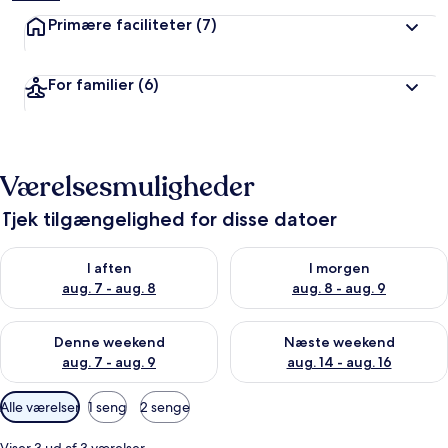
Primære faciliteter
(7)
For familier
(6)
Værelsesmuligheder
Tjek tilgængelighed for disse datoer
Tjek tilgængelighed for i aften aug. 7 - aug. 8
Tjek tilgængelighed for i morg
I aften
I morgen
aug. 7 - aug. 8
aug. 8 - aug. 9
Tjek tilgængelighed for denne weekend aug. 7 - aug. 9
Tjek tilgængelighed for næste
Denne weekend
Næste weekend
aug. 7 - aug. 9
aug. 14 - aug. 16
Tilgængelige
Alle værelser
1 seng
2 senge
filtre
for