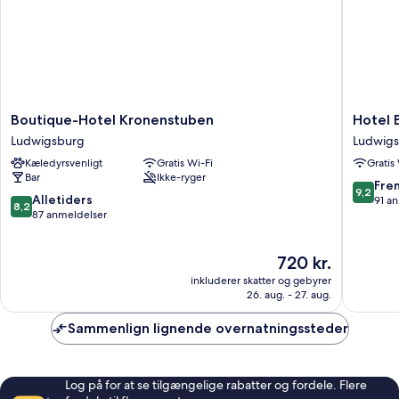
Boutique-
Hotel
Boutique-Hotel Kronenstuben
Hotel
Hotel
Bergam
Ludwigsburg
Ludwig
Kronenstuben
Ludwigs
Kæledyrsvenligt
Gratis Wi-Fi
Gratis
Ludwigsburg
Bar
Ikke-ryger
9.2
Fre
9,2
8.2
Alletiders
ud
91 a
8,2
ud
87 anmeldelser
af
af
10,
10,
Fremrag
Prisen
720 kr.
Alletiders,
91
er
87
anmelde
inkluderer skatter og gebyrer
720 kr.
anmeldelser
26. aug. - 27. aug.
Sammenlign lignende overnatningssteder
Log på for at se tilgængelige rabatter og fordele. Flere