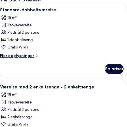
Viser 3 ud af 3 værelser
værelser
Indlæs
Standard-dobbeltværelse | Allergivenl
6
Standard-dobbeltværelse
alle
15 m²
billeder
1 soveværelse
af
Standard-
Plads til 2 personer
dobbeltværelse
1 dobbeltseng
Gratis Wi-Fi
Flere
Flere oplysninger
oplysninger
om
Se priser
Standard-
dobbeltværelse
Indlæs
Et hotelværelse med to senge, et skriv
6
Værelse med 2 enkeltsenge - 2 enkeltsenge
alle
15 m²
billeder
1 soveværelse
af
Værelse
Plads til 2 personer
med
2 enkeltsenge
2
Gratis Wi-Fi