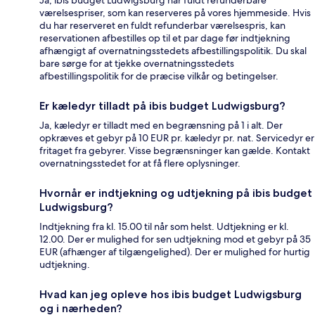
Ja, ibis budget Ludwigsburg har fuldt refunderbare
værelsespriser, som kan reserveres på vores hjemmeside. Hvis
du har reserveret en fuldt refunderbar værelsespris, kan
reservationen afbestilles op til et par dage før indtjekning
afhængigt af overnatningsstedets afbestillingspolitik. Du skal
bare sørge for at tjekke overnatningsstedets
afbestillingspolitik for de præcise vilkår og betingelser.
Er kæledyr tilladt på ibis budget Ludwigsburg?
Ja, kæledyr er tilladt med en begrænsning på 1 i alt. Der
opkræves et gebyr på 10 EUR pr. kæledyr pr. nat. Servicedyr er
fritaget fra gebyrer. Visse begrænsninger kan gælde. Kontakt
overnatningsstedet for at få flere oplysninger.
Hvornår er indtjekning og udtjekning på ibis budget
Ludwigsburg?
Indtjekning fra kl. 15.00 til når som helst. Udtjekning er kl.
12.00. Der er mulighed for sen udtjekning mod et gebyr på 35
EUR (afhænger af tilgængelighed). Der er mulighed for hurtig
udtjekning.
Hvad kan jeg opleve hos ibis budget Ludwigsburg
og i nærheden?